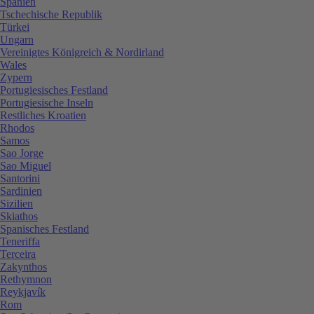
Spanien
Tschechische Republik
Türkei
Ungarn
Vereinigtes Königreich & Nordirland
Wales
Zypern
Portugiesisches Festland
Portugiesische Inseln
Restliches Kroatien
Rhodos
Samos
Sao Jorge
Sao Miguel
Santorini
Sardinien
Sizilien
Skiathos
Spanisches Festland
Teneriffa
Terceira
Zakynthos
Rethymnon
Reykjavík
Rom