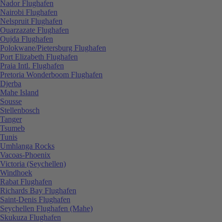
Nador Flughafen
Nairobi Flughafen
Nelspruit Flughafen
Ouarzazate Flughafen
Oujda Flughafen
Polokwane/Pietersburg Flughafen
Port Elizabeth Flughafen
Praia Intl. Flughafen
Pretoria Wonderboom Flughafen
Djerba
Mahe Island
Sousse
Stellenbosch
Tanger
Tsumeb
Tunis
Umhlanga Rocks
Vacoas-Phoenix
Victoria (Seychellen)
Windhoek
Rabat Flughafen
Richards Bay Flughafen
Saint-Denis Flughafen
Seychellen Flughafen (Mahe)
Skukuza Flughafen