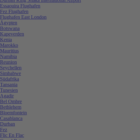
Durban King Shaka International Airport
Essaouira Flughafen
Fez Flughafen
Flughafen East London
Ägypten
Botswana
Kapeverden
Kenia
Marokko
Mauritius
Namibia
Reunion
Seychellen
Simbabwe
Südafrika
Tansania
Tunesien
Agadir
Bel Ombre
Bethlehem
Bloemfontein
Casablanca
Durban
Fez
Flic En Flac