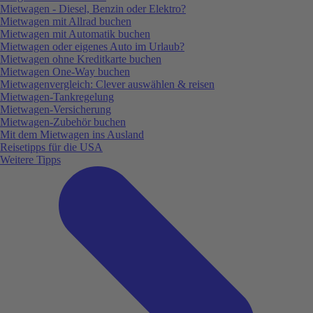
Mietwagen - Diesel, Benzin oder Elektro?
Mietwagen mit Allrad buchen
Mietwagen mit Automatik buchen
Mietwagen oder eigenes Auto im Urlaub?
Mietwagen ohne Kreditkarte buchen
Mietwagen One-Way buchen
Mietwagenvergleich: Clever auswählen & reisen
Mietwagen-Tankregelung
Mietwagen-Versicherung
Mietwagen-Zubehör buchen
Mit dem Mietwagen ins Ausland
Reisetipps für die USA
Weitere Tipps