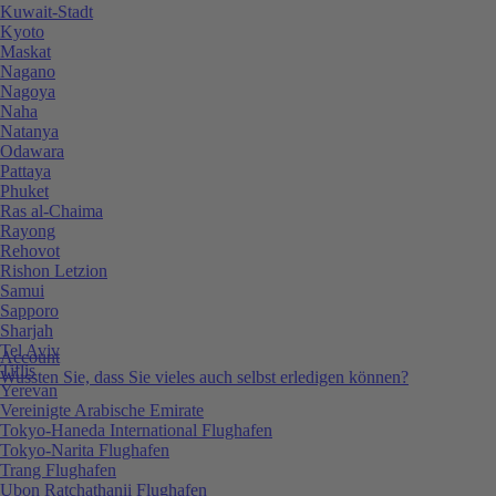
Kuwait-Stadt
Kyoto
Maskat
Nagano
Nagoya
Naha
Natanya
Odawara
Pattaya
Phuket
Ras al-Chaima
Rayong
Rehovot
Rishon Letzion
Samui
Sapporo
Sharjah
Tel Aviv
Account
Tiflis
Wussten Sie, dass Sie vieles auch selbst erledigen können?
Yerevan
Vereinigte Arabische Emirate
Tokyo-Haneda International Flughafen
Tokyo-Narita Flughafen
Trang Flughafen
Ubon Ratchathanii Flughafen