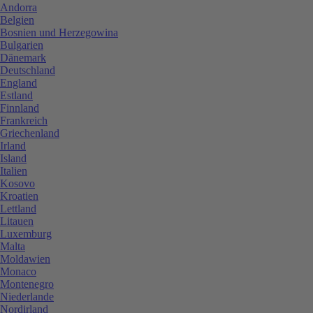
Andorra
Belgien
Bosnien und Herzegowina
Bulgarien
Dänemark
Deutschland
England
Estland
Finnland
Frankreich
Griechenland
Irland
Island
Italien
Kosovo
Kroatien
Lettland
Litauen
Luxemburg
Malta
Moldawien
Monaco
Montenegro
Niederlande
Nordirland