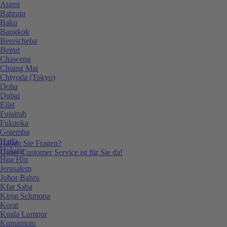
Atami
Bahrain
Baku
Bangkok
Beerscheba
Beirut
Chaweng
Chiang Mai
Chiyoda (Tokyo)
Doha
Dubai
Eilat
Fujairah
Fukuoka
Gotemba
Haifa
Haben Sie Fragen?
Hokuto
Unser Customer Service ist für Sie da!
Hua Hin
Jerusalem
Johor Bahru
Kfar Saba
Kirjat Schmona
Korat
Kuala Lumpur
Kumamoto