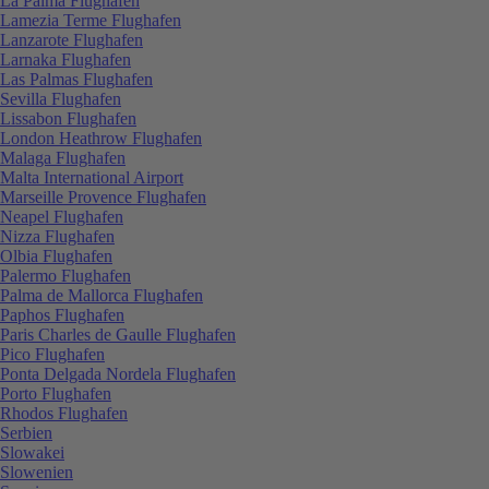
La Palma Flughafen
Lamezia Terme Flughafen
Lanzarote Flughafen
Larnaka Flughafen
Las Palmas Flughafen
Sevilla Flughafen
Lissabon Flughafen
London Heathrow Flughafen
Malaga Flughafen
Malta International Airport
Marseille Provence Flughafen
Neapel Flughafen
Nizza Flughafen
Olbia Flughafen
Palermo Flughafen
Palma de Mallorca Flughafen
Paphos Flughafen
Paris Charles de Gaulle Flughafen
Pico Flughafen
Ponta Delgada Nordela Flughafen
Porto Flughafen
Rhodos Flughafen
Serbien
Slowakei
Slowenien