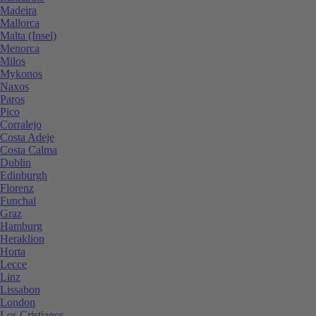
Madeira
Mallorca
Malta (Insel)
Menorca
Milos
Mykonos
Naxos
Paros
Pico
Corralejo
Costa Adeje
Costa Calma
Dublin
Edinburgh
Florenz
Funchal
Graz
Hamburg
Heraklion
Horta
Lecce
Linz
Lissabon
London
Los Cristianos