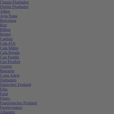
Chania Flughafen
Dublin Flughafen
Athen
Ayia Napa
Barcelona
Bari
Bilbao
Bristol
Cagliari
Cala d'Or
Cala Millor
Cala Rajada
Can Pastilla
Can Picafort
Azoren
Balearen
Costa Adeje
Dalmatien
Dänisches Festland
Elba
Faial
Flores
Französisches Festland
Fuerteventura
Albanien