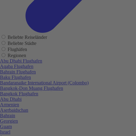
Beliebte Reiseländer
Beliebte Städte
Flughäfen
Regionen
Abu Dhabi Flughafen
Aqaba Flughafen
Bahrain Flughafen
Baku Flughafen
Bandaranaike International Airport (Colombo)
Bangkok-Don Muang Flughafen
Bangkok Flughafen
Abu Dhabi
Armenien
Aserbaidschan
Bahrain
Georgien
Guam
Israel