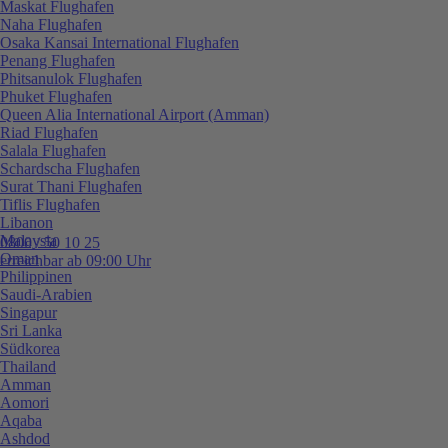
Maskat Flughafen
Naha Flughafen
Osaka Kansai International Flughafen
Penang Flughafen
Phitsanulok Flughafen
Phuket Flughafen
Queen Alia International Airport (Amman)
Riad Flughafen
Salala Flughafen
Schardscha Flughafen
Surat Thani Flughafen
Tiflis Flughafen
Libanon
Malaysia
0800 / 50 10 25
Oman
erreichbar ab 09:00 Uhr
Philippinen
Saudi-Arabien
Singapur
Sri Lanka
Südkorea
Thailand
Amman
Aomori
Aqaba
Ashdod