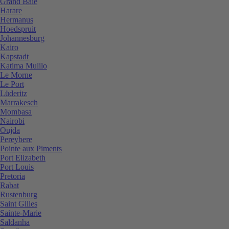
Grand Baie
Harare
Hermanus
Hoedspruit
Johannesburg
Kairo
Kapstadt
Katima Mulilo
Le Morne
Le Port
Lüderitz
Marrakesch
Mombasa
Nairobi
Oujda
Pereybere
Pointe aux Piments
Port Elizabeth
Port Louis
Pretoria
Rabat
Rustenburg
Saint Gilles
Sainte-Marie
Saldanha