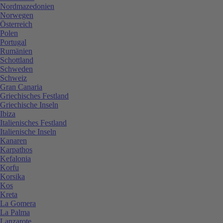
Nordmazedonien
Norwegen
Österreich
Polen
Portugal
Rumänien
Schottland
Schweden
Schweiz
Gran Canaria
Griechisches Festland
Griechische Inseln
Ibiza
Italienisches Festland
Italienische Inseln
Kanaren
Karpathos
Kefalonia
Korfu
Korsika
Kos
Kreta
La Gomera
La Palma
Lanzarote