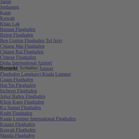
Japan
Jordanien
Katar
Kuwait
Khao Lak
Batumi Flughafen
Beirut Flughafen
Ben Gurion Flughafen Tel Aviv
Chiang Mai Flughafen
Chiang Rai Flughafen
Chitose Flughafen
Doha International Airport
Kontakt
Dubai International Airport
Schließen
Flughafen Langkawi Kuala Lumpur
Guam Flughafen
Hat Yai Flughafen
Incheon Flughafen
Johor Bahru Flughafen
Khon Kaen Flughafen
Ko Samui Flughafen
Krabi Flughafen
Kuala Lumpur International Flughafen
Kutaisi Flughafen
Kuwait Flughafen
Manila Flughafen