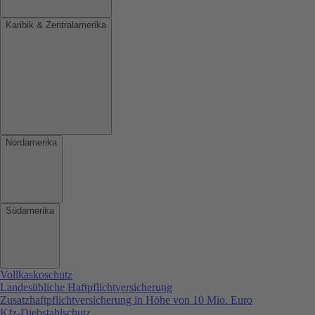
Karibik & Zentralamerika
Nordamerika
Südamerika
Vollkaskoschutz
Landesübliche Haftpflichtversicherung
Zusatzhaftpflichtversicherung in Höhe von 10 Mio. Euro
Kfz-Diebstahlschutz