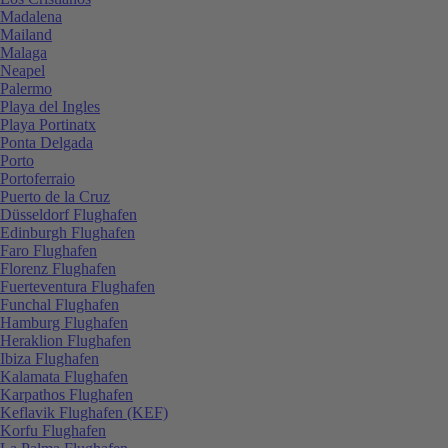
Madalena
Mailand
Malaga
Neapel
Palermo
Playa del Ingles
Playa Portinatx
Ponta Delgada
Porto
Portoferraio
Puerto de la Cruz
Düsseldorf Flughafen
Edinburgh Flughafen
Faro Flughafen
Florenz Flughafen
Fuerteventura Flughafen
Funchal Flughafen
Hamburg Flughafen
Heraklion Flughafen
Ibiza Flughafen
Kalamata Flughafen
Karpathos Flughafen
Keflavik Flughafen (KEF)
Korfu Flughafen