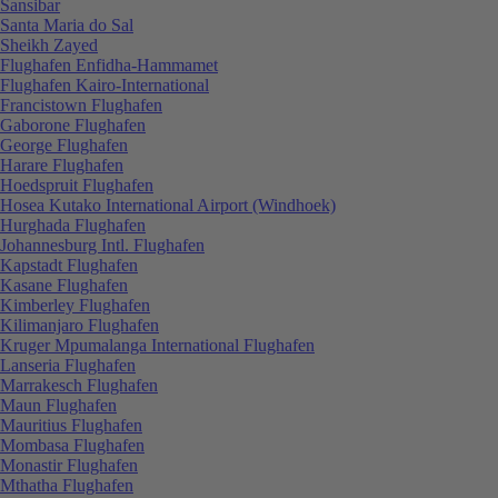
Sansibar
Santa Maria do Sal
Sheikh Zayed
Flughafen Enfidha-Hammamet
Flughafen Kairo-International
Francistown Flughafen
Gaborone Flughafen
George Flughafen
Harare Flughafen
Hoedspruit Flughafen
Hosea Kutako International Airport (Windhoek)
Hurghada Flughafen
Johannesburg Intl. Flughafen
Kapstadt Flughafen
Kasane Flughafen
Kimberley Flughafen
Kilimanjaro Flughafen
Kruger Mpumalanga International Flughafen
Lanseria Flughafen
Marrakesch Flughafen
Maun Flughafen
Mauritius Flughafen
Mombasa Flughafen
Monastir Flughafen
Mthatha Flughafen