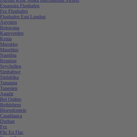
Durban King Shaka International Airport
Essaouira Flughafen
Fez Flughafen
Flughafen East London
Ägypten
Botswana
Kapeverden
Kenia
Marokko
Mauritius
Namibia
Reunion
Seychellen
Simbabwe
Südafrika
Tansania
Tunesien
Agadir
Bel Ombre
Bethlehem
Bloemfontein
Casablanca
Durban
Fez
Flic En Flac