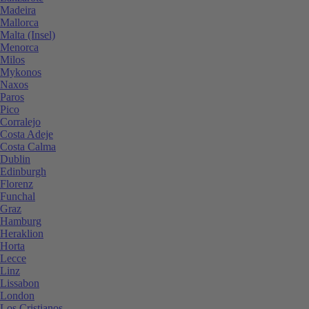
Madeira
Mallorca
Malta (Insel)
Menorca
Milos
Mykonos
Naxos
Paros
Pico
Corralejo
Costa Adeje
Costa Calma
Dublin
Edinburgh
Florenz
Funchal
Graz
Hamburg
Heraklion
Horta
Lecce
Linz
Lissabon
London
Los Cristianos