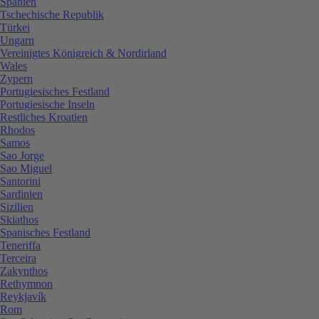
Spanien
Tschechische Republik
Türkei
Ungarn
Vereinigtes Königreich & Nordirland
Wales
Zypern
Portugiesisches Festland
Portugiesische Inseln
Restliches Kroatien
Rhodos
Samos
Sao Jorge
Sao Miguel
Santorini
Sardinien
Sizilien
Skiathos
Spanisches Festland
Teneriffa
Terceira
Zakynthos
Rethymnon
Reykjavík
Rom