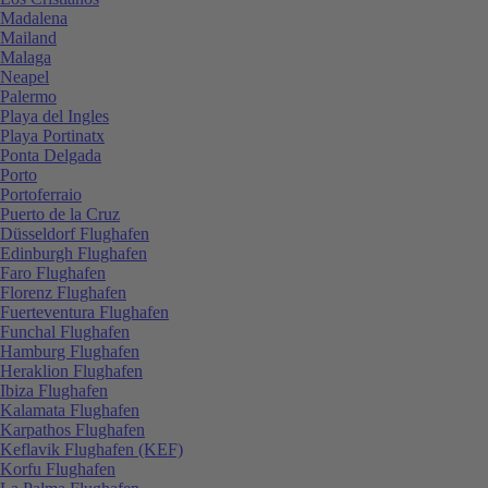
Madalena
Mailand
Malaga
Neapel
Palermo
Playa del Ingles
Playa Portinatx
Ponta Delgada
Porto
Portoferraio
Puerto de la Cruz
Düsseldorf Flughafen
Edinburgh Flughafen
Faro Flughafen
Florenz Flughafen
Fuerteventura Flughafen
Funchal Flughafen
Hamburg Flughafen
Heraklion Flughafen
Ibiza Flughafen
Kalamata Flughafen
Karpathos Flughafen
Keflavik Flughafen (KEF)
Korfu Flughafen