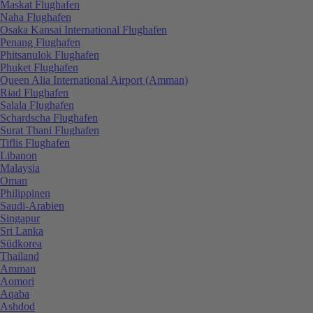
Maskat Flughafen
Naha Flughafen
Osaka Kansai International Flughafen
Penang Flughafen
Phitsanulok Flughafen
Phuket Flughafen
Queen Alia International Airport (Amman)
Riad Flughafen
Salala Flughafen
Schardscha Flughafen
Surat Thani Flughafen
Tiflis Flughafen
Libanon
Malaysia
Oman
Philippinen
Saudi-Arabien
Singapur
Sri Lanka
Südkorea
Thailand
Amman
Aomori
Aqaba
Ashdod