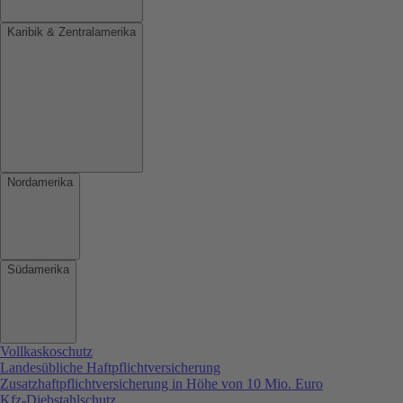
Karibik & Zentralamerika
Nordamerika
Südamerika
Vollkaskoschutz
Landesübliche Haftpflichtversicherung
Zusatzhaftpflichtversicherung in Höhe von 10 Mio. Euro
Kfz-Diebstahlschutz