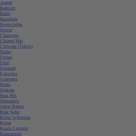
Atami
Bahrain
Baku
Bangkok
Beerscheba
Beirut
Chaweng
Chiang Mai
Chiyoda (Tokyo)
Doha
Dubai
Eilat
Fujairah
Fukuoka
Gotemba
Haifa
Hokuto
Hua Hin
Jerusalem
Johor Bahru
Kfar Saba
Kirjat Schmona
Korat
Kuala Lumpur
Kumamoto