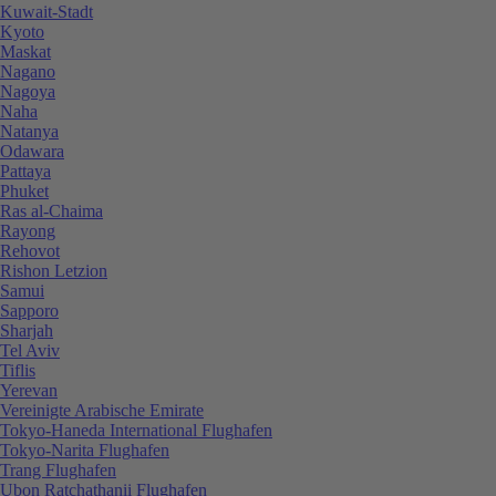
Kuwait-Stadt
Kyoto
Maskat
Nagano
Nagoya
Naha
Natanya
Odawara
Pattaya
Phuket
Ras al-Chaima
Rayong
Rehovot
Rishon Letzion
Samui
Sapporo
Sharjah
Tel Aviv
Tiflis
Yerevan
Vereinigte Arabische Emirate
Tokyo-Haneda International Flughafen
Tokyo-Narita Flughafen
Trang Flughafen
Ubon Ratchathanii Flughafen