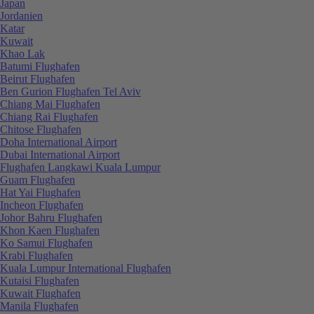
Japan
Jordanien
Katar
Kuwait
Khao Lak
Batumi Flughafen
Beirut Flughafen
Ben Gurion Flughafen Tel Aviv
Chiang Mai Flughafen
Chiang Rai Flughafen
Chitose Flughafen
Doha International Airport
Dubai International Airport
Flughafen Langkawi Kuala Lumpur
Guam Flughafen
Hat Yai Flughafen
Incheon Flughafen
Johor Bahru Flughafen
Khon Kaen Flughafen
Ko Samui Flughafen
Krabi Flughafen
Kuala Lumpur International Flughafen
Kutaisi Flughafen
Kuwait Flughafen
Manila Flughafen