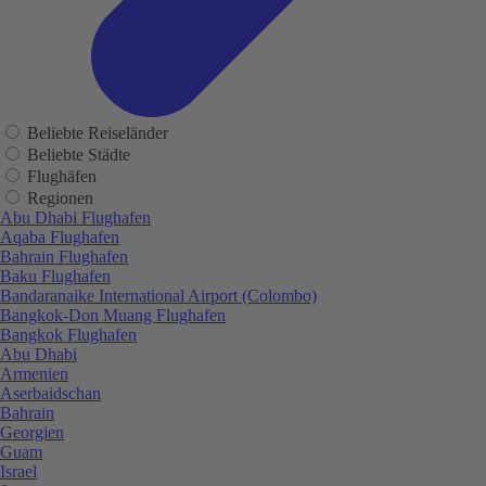
Beliebte Reiseländer
Beliebte Städte
Flughäfen
Regionen
Abu Dhabi Flughafen
Aqaba Flughafen
Bahrain Flughafen
Baku Flughafen
Bandaranaike International Airport (Colombo)
Bangkok-Don Muang Flughafen
Bangkok Flughafen
Abu Dhabi
Armenien
Aserbaidschan
Bahrain
Georgien
Guam
Israel