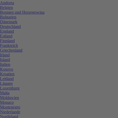
Andorra
Belgien
Bosnien und Herzegowina
Bulgarien
Dänemark
Deutschland
England
Estland
Finnland
Frankreich
Griechenland
Irland
Island
Italien
Kosovo
Kroatien
Lettland
Litauen
Luxemburg
Malta
Moldawien
Monaco
Montenegro
Niederlande
Nordirland