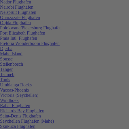
Nador Flughafen
Nairobi Flughafen
Nelspruit Flughafen
Ouarzazate Flughafen
Oujda Flughafen
Polokwane/Pietersburg Flughafen
Port Elizabeth Flughafen
Praia Intl. Flughafen
Pretoria Wonderboom Flughafen
Djerba
Mahe Island
Sousse
Stellenbosch
Tanger
Tsumeb
Tunis
Umhlanga Rocks
Vacoas-Phoenix
Victoria (Seychellen)
Windhoek
Rabat Flughafen
Richards Bay Flughafen
Saint-Denis Flughafen
Seychellen Flughafen (Mahe)
Skukuza Flughafen