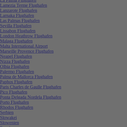
La Palma Flughafen
Lamezia Terme Flughafen
Lanzarote Flughafen
Larnaka Flughafen
Las Palmas Flughafen
Sevilla Flughafen
Lissabon Flughafen
London Heathrow Flughafen
Malaga Flughafen
Malta International Airport
Marseille Provence Flughafen
Neapel Flughafen
Nizza Flughafen
Olbia Flughafen
Palermo Flughafen
Palma de Mallorca Flughafen
Paphos Flughafen
Paris Charles de Gaulle Flughafen
Pico Flughafen
Ponta Delgada Nordela Flughafen
Porto Flughafen
Rhodos Flughafen
Serbien
Slowakei
Slowenien