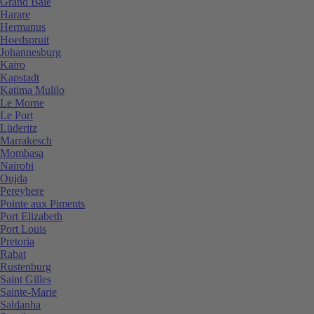
Grand Baie
Harare
Hermanus
Hoedspruit
Johannesburg
Kairo
Kapstadt
Katima Mulilo
Le Morne
Le Port
Lüderitz
Marrakesch
Mombasa
Nairobi
Oujda
Pereybere
Pointe aux Piments
Port Elizabeth
Port Louis
Pretoria
Rabat
Rustenburg
Saint Gilles
Sainte-Marie
Saldanha