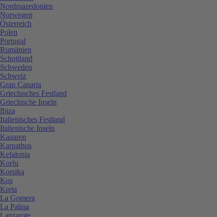
Nordmazedonien
Norwegen
Österreich
Polen
Portugal
Rumänien
Schottland
Schweden
Schweiz
Gran Canaria
Griechisches Festland
Griechische Inseln
Ibiza
Italienisches Festland
Italienische Inseln
Kanaren
Karpathos
Kefalonia
Korfu
Korsika
Kos
Kreta
La Gomera
La Palma
Lanzarote