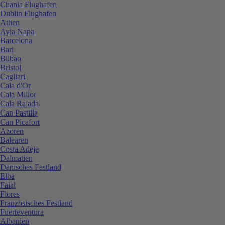
Chania Flughafen
Dublin Flughafen
Athen
Ayia Napa
Barcelona
Bari
Bilbao
Bristol
Cagliari
Cala d'Or
Cala Millor
Cala Rajada
Can Pastilla
Can Picafort
Azoren
Balearen
Costa Adeje
Dalmatien
Dänisches Festland
Elba
Faial
Flores
Französisches Festland
Fuerteventura
Albanien