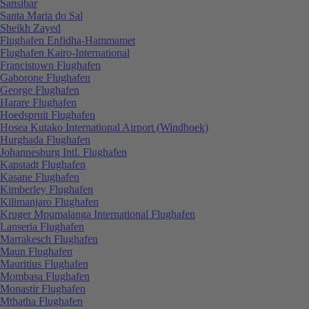
Sansibar
Santa Maria do Sal
Sheikh Zayed
Flughafen Enfidha-Hammamet
Flughafen Kairo-International
Francistown Flughafen
Gaborone Flughafen
George Flughafen
Harare Flughafen
Hoedspruit Flughafen
Hosea Kutako International Airport (Windhoek)
Hurghada Flughafen
Johannesburg Intl. Flughafen
Kapstadt Flughafen
Kasane Flughafen
Kimberley Flughafen
Kilimanjaro Flughafen
Kruger Mpumalanga International Flughafen
Lanseria Flughafen
Marrakesch Flughafen
Maun Flughafen
Mauritius Flughafen
Mombasa Flughafen
Monastir Flughafen
Mthatha Flughafen