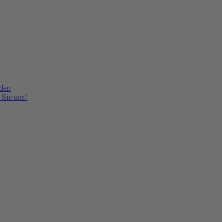
lden
 Sie uns!