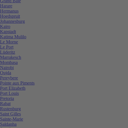
Grand Baie
Harare
Hermanus
Hoedspruit
Johannesburg
Kairo
Kapstadt
Katima Mulilo
Le Morne
Le Port
Lüderitz
Marrakesch
Mombasa
Nairobi
Oujda
Pereybere
Pointe aux Piments
Port Elizabeth
Port Louis
Pretoria
Rabat
Rustenburg
Saint Gilles
Sainte-Marie
Saldanha