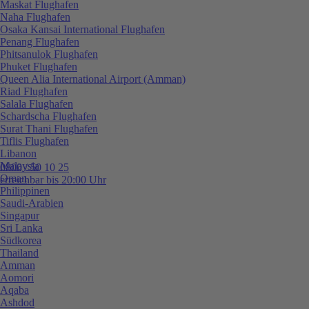
Maskat Flughafen
Naha Flughafen
Osaka Kansai International Flughafen
Penang Flughafen
Phitsanulok Flughafen
Phuket Flughafen
Queen Alia International Airport (Amman)
Riad Flughafen
Salala Flughafen
Schardscha Flughafen
Surat Thani Flughafen
Tiflis Flughafen
Libanon
Malaysia
0800 / 50 10 25
Oman
erreichbar bis 20:00 Uhr
Philippinen
Saudi-Arabien
Singapur
Sri Lanka
Südkorea
Thailand
Amman
Aomori
Aqaba
Ashdod