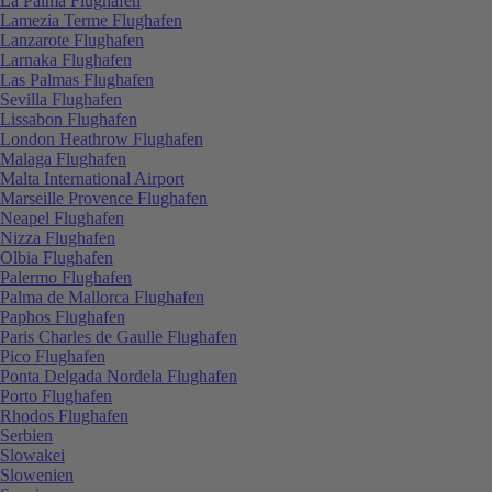
La Palma Flughafen
Lamezia Terme Flughafen
Lanzarote Flughafen
Larnaka Flughafen
Las Palmas Flughafen
Sevilla Flughafen
Lissabon Flughafen
London Heathrow Flughafen
Malaga Flughafen
Malta International Airport
Marseille Provence Flughafen
Neapel Flughafen
Nizza Flughafen
Olbia Flughafen
Palermo Flughafen
Palma de Mallorca Flughafen
Paphos Flughafen
Paris Charles de Gaulle Flughafen
Pico Flughafen
Ponta Delgada Nordela Flughafen
Porto Flughafen
Rhodos Flughafen
Serbien
Slowakei
Slowenien