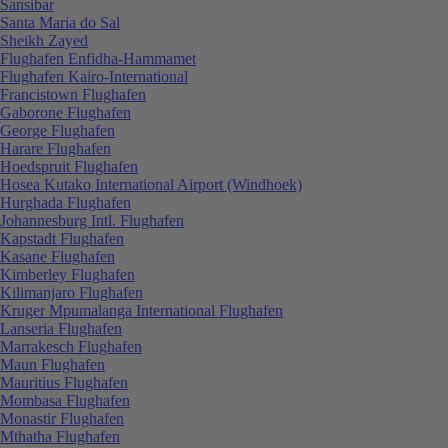
Sansibar
Santa Maria do Sal
Sheikh Zayed
Flughafen Enfidha-Hammamet
Flughafen Kairo-International
Francistown Flughafen
Gaborone Flughafen
George Flughafen
Harare Flughafen
Hoedspruit Flughafen
Hosea Kutako International Airport (Windhoek)
Hurghada Flughafen
Johannesburg Intl. Flughafen
Kapstadt Flughafen
Kasane Flughafen
Kimberley Flughafen
Kilimanjaro Flughafen
Kruger Mpumalanga International Flughafen
Lanseria Flughafen
Marrakesch Flughafen
Maun Flughafen
Mauritius Flughafen
Mombasa Flughafen
Monastir Flughafen
Mthatha Flughafen