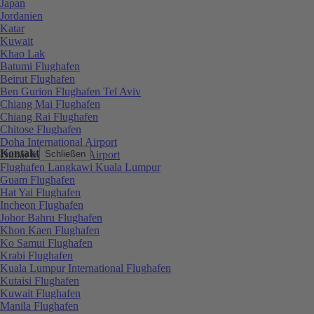
Japan
Jordanien
Katar
Kuwait
Khao Lak
Batumi Flughafen
Beirut Flughafen
Ben Gurion Flughafen Tel Aviv
Chiang Mai Flughafen
Chiang Rai Flughafen
Chitose Flughafen
Doha International Airport
Kontakt
Dubai International Airport
Schließen
Flughafen Langkawi Kuala Lumpur
Guam Flughafen
Hat Yai Flughafen
Incheon Flughafen
Johor Bahru Flughafen
Khon Kaen Flughafen
Ko Samui Flughafen
Krabi Flughafen
Kuala Lumpur International Flughafen
Kutaisi Flughafen
Kuwait Flughafen
Manila Flughafen