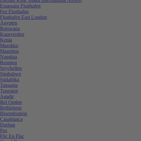
Durban King Shaka International Airport
Essaouira Flughafen
Fez Flughafen
Flughafen East London
Ägypten
Botswana
Kapeverden
Kenia
Marokko
Mauritius
Namibia
Reunion
Seychellen
Simbabwe
Südafrika
Tansania
Tunesien
Agadir
Bel Ombre
Bethlehem
Bloemfontein
Casablanca
Durban
Fez
Flic En Flac