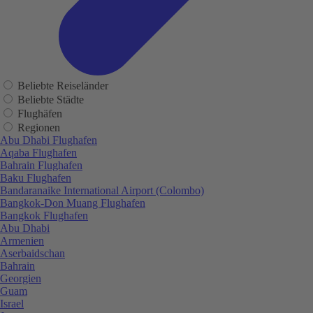
Beliebte Reiseländer
Beliebte Städte
Flughäfen
Regionen
Abu Dhabi Flughafen
Aqaba Flughafen
Bahrain Flughafen
Baku Flughafen
Bandaranaike International Airport (Colombo)
Bangkok-Don Muang Flughafen
Bangkok Flughafen
Abu Dhabi
Armenien
Aserbaidschan
Bahrain
Georgien
Guam
Israel