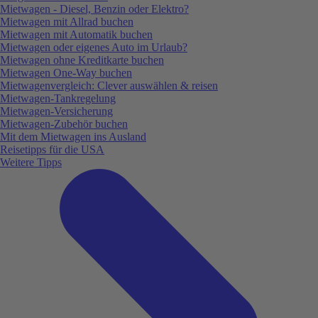
Mietwagen - Diesel, Benzin oder Elektro?
Mietwagen mit Allrad buchen
Mietwagen mit Automatik buchen
Mietwagen oder eigenes Auto im Urlaub?
Mietwagen ohne Kreditkarte buchen
Mietwagen One-Way buchen
Mietwagenvergleich: Clever auswählen & reisen
Mietwagen-Tankregelung
Mietwagen-Versicherung
Mietwagen-Zubehör buchen
Mit dem Mietwagen ins Ausland
Reisetipps für die USA
Weitere Tipps