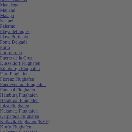
Madalena
Mailand
Malaga
Neapel
Palermo
Playa del Ingles
Playa Portinatx
Ponta Delgada
Porto
Portoferraio
Puerto de la Cruz
Düsseldorf Flughafen
Edinburgh Flughafen
Faro Flughafen
Florenz Flughafen
Fuerteventura Flughafen
Funchal Flughafen
Hamburg Flughafen
Heraklion Flughafen
Ibiza Flughafen
Kalamata Flughafen
Karpathos Flughafen
Keflavik Flughafen (KEF)
Korfu Flughafen