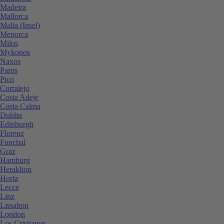
Madeira
Mallorca
Malta (Insel)
Menorca
Milos
Mykonos
Naxos
Paros
Pico
Corralejo
Costa Adeje
Costa Calma
Dublin
Edinburgh
Florenz
Funchal
Graz
Hamburg
Heraklion
Horta
Lecce
Linz
Lissabon
London
Los Cristianos