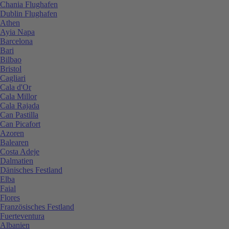
Chania Flughafen
Dublin Flughafen
Athen
Ayia Napa
Barcelona
Bari
Bilbao
Bristol
Cagliari
Cala d'Or
Cala Millor
Cala Rajada
Can Pastilla
Can Picafort
Azoren
Balearen
Costa Adeje
Dalmatien
Dänisches Festland
Elba
Faial
Flores
Französisches Festland
Fuerteventura
Albanien