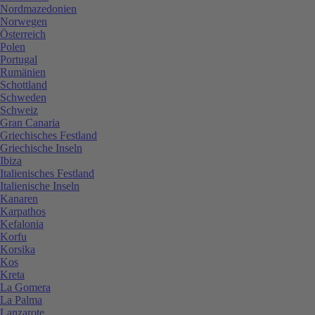
Nordmazedonien
Norwegen
Österreich
Polen
Portugal
Rumänien
Schottland
Schweden
Schweiz
Gran Canaria
Griechisches Festland
Griechische Inseln
Ibiza
Italienisches Festland
Italienische Inseln
Kanaren
Karpathos
Kefalonia
Korfu
Korsika
Kos
Kreta
La Gomera
La Palma
Lanzarote