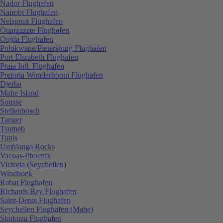
Nador Flughafen
Nairobi Flughafen
Nelspruit Flughafen
Ouarzazate Flughafen
Oujda Flughafen
Polokwane/Pietersburg Flughafen
Port Elizabeth Flughafen
Praia Intl. Flughafen
Pretoria Wonderboom Flughafen
Djerba
Mahe Island
Sousse
Stellenbosch
Tanger
Tsumeb
Tunis
Umhlanga Rocks
Vacoas-Phoenix
Victoria (Seychellen)
Windhoek
Rabat Flughafen
Richards Bay Flughafen
Saint-Denis Flughafen
Seychellen Flughafen (Mahe)
Skukuza Flughafen