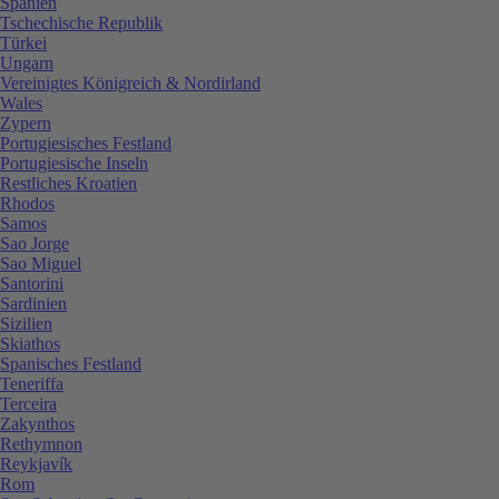
Spanien
Tschechische Republik
Türkei
Ungarn
Vereinigtes Königreich & Nordirland
Wales
Zypern
Portugiesisches Festland
Portugiesische Inseln
Restliches Kroatien
Rhodos
Samos
Sao Jorge
Sao Miguel
Santorini
Sardinien
Sizilien
Skiathos
Spanisches Festland
Teneriffa
Terceira
Zakynthos
Rethymnon
Reykjavík
Rom