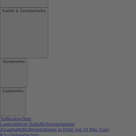
Karibik & Zentralamerika
Nordamerika
Südamerika
Vollkaskoschutz
Landesübliche Haftpflichtversicherung
Zusatzhaftpflichtversicherung in Höhe von 10 Mio. Euro
Kfz-Diebstahlschutz