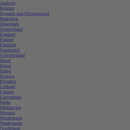
Andorra
Belgien
Bosnien und Herzegowina
Bulgarien
Dänemark
Deutschland
England
Estland
Finnland
Frankreich
Griechenland
Irland
Island
Italien
Kosovo
Kroatien
Lettland
Litauen
Luxemburg
Malta
Moldawien
Monaco
Montenegro
Niederlande
Nordirland