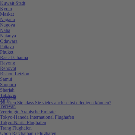
Kuwait-Stadt
Kyoto
Maskat
Nagano
Nagoya
Naha
Natanya
Odawara
Pattaya
Phuket
Ras al-Chaima
Rayong
Rehovot
Rishon Letzion
Samui
Sapporo
Sharjah
Tel Aviv
Account
Tiflis
Wussten Sie, dass Sie vieles auch selbst erledigen können?
Yerevan
Vereinigte Arabische Emirate
Tokyo-Haneda International Flughafen
Tokyo-Narita Flughafen
Trang Flughafen
Ubon Ratchathanii Flughafen