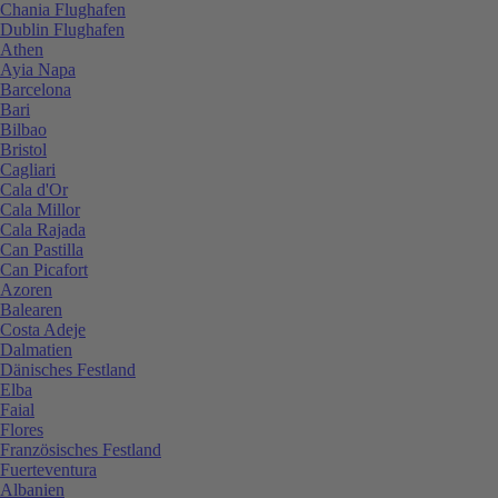
Chania Flughafen
Dublin Flughafen
Athen
Ayia Napa
Barcelona
Bari
Bilbao
Bristol
Cagliari
Cala d'Or
Cala Millor
Cala Rajada
Can Pastilla
Can Picafort
Azoren
Balearen
Costa Adeje
Dalmatien
Dänisches Festland
Elba
Faial
Flores
Französisches Festland
Fuerteventura
Albanien