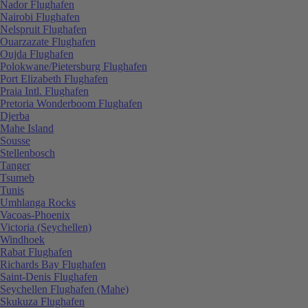
Nador Flughafen
Nairobi Flughafen
Nelspruit Flughafen
Ouarzazate Flughafen
Oujda Flughafen
Polokwane/Pietersburg Flughafen
Port Elizabeth Flughafen
Praia Intl. Flughafen
Pretoria Wonderboom Flughafen
Djerba
Mahe Island
Sousse
Stellenbosch
Tanger
Tsumeb
Tunis
Umhlanga Rocks
Vacoas-Phoenix
Victoria (Seychellen)
Windhoek
Rabat Flughafen
Richards Bay Flughafen
Saint-Denis Flughafen
Seychellen Flughafen (Mahe)
Skukuza Flughafen