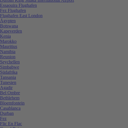
Durban King Shaka International Airport
Essaouira Flughafen
Fez Flughafen
Flughafen East London
Ägypten
Botswana
Kapeverden
Kenia
Marokko
Mauritius
Namibia
Reunion
Seychellen
Simbabwe
Südafrika
Tansania
Tunesien
Agadir
Bel Ombre
Bethlehem
Bloemfontein
Casablanca
Durban
Fez
Flic En Flac