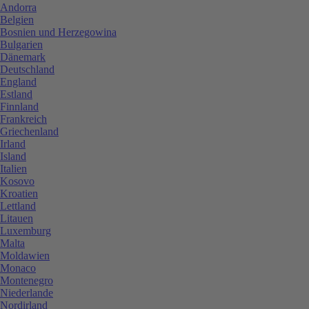
Andorra
Belgien
Bosnien und Herzegowina
Bulgarien
Dänemark
Deutschland
England
Estland
Finnland
Frankreich
Griechenland
Irland
Island
Italien
Kosovo
Kroatien
Lettland
Litauen
Luxemburg
Malta
Moldawien
Monaco
Montenegro
Niederlande
Nordirland