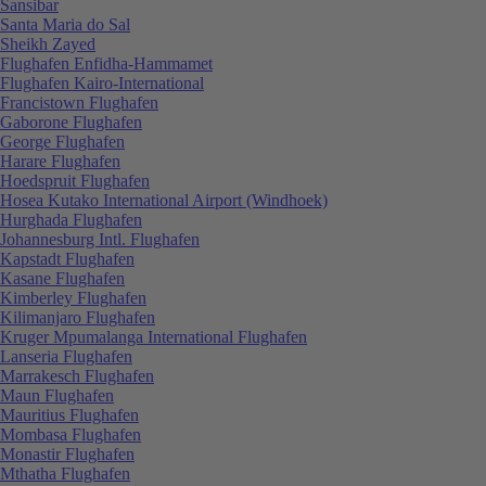
Sansibar
Santa Maria do Sal
Sheikh Zayed
Flughafen Enfidha-Hammamet
Flughafen Kairo-International
Francistown Flughafen
Gaborone Flughafen
George Flughafen
Harare Flughafen
Hoedspruit Flughafen
Hosea Kutako International Airport (Windhoek)
Hurghada Flughafen
Johannesburg Intl. Flughafen
Kapstadt Flughafen
Kasane Flughafen
Kimberley Flughafen
Kilimanjaro Flughafen
Kruger Mpumalanga International Flughafen
Lanseria Flughafen
Marrakesch Flughafen
Maun Flughafen
Mauritius Flughafen
Mombasa Flughafen
Monastir Flughafen
Mthatha Flughafen