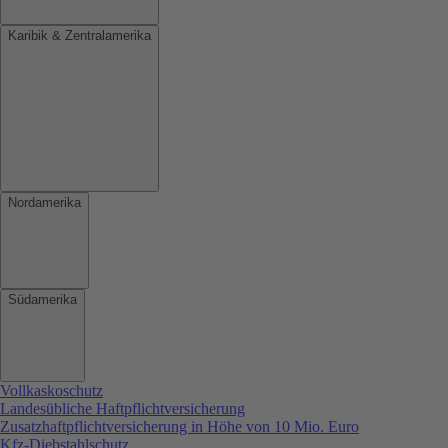
Karibik & Zentralamerika
Nordamerika
Südamerika
Vollkaskoschutz
Landesübliche Haftpflichtversicherung
Zusatzhaftpflichtversicherung in Höhe von 10 Mio. Euro
Kfz-Diebstahlschutz