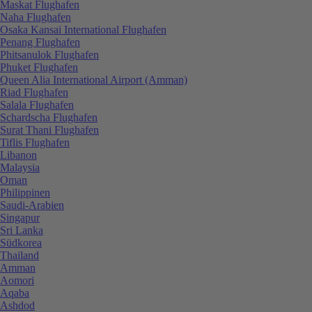
Maskat Flughafen
Naha Flughafen
Osaka Kansai International Flughafen
Penang Flughafen
Phitsanulok Flughafen
Phuket Flughafen
Queen Alia International Airport (Amman)
Riad Flughafen
Salala Flughafen
Schardscha Flughafen
Surat Thani Flughafen
Tiflis Flughafen
Libanon
Malaysia
Oman
Philippinen
Saudi-Arabien
Singapur
Sri Lanka
Südkorea
Thailand
Amman
Aomori
Aqaba
Ashdod