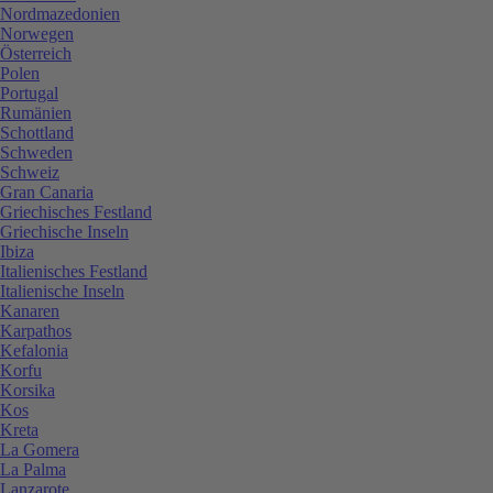
Nordmazedonien
Norwegen
Österreich
Polen
Portugal
Rumänien
Schottland
Schweden
Schweiz
Gran Canaria
Griechisches Festland
Griechische Inseln
Ibiza
Italienisches Festland
Italienische Inseln
Kanaren
Karpathos
Kefalonia
Korfu
Korsika
Kos
Kreta
La Gomera
La Palma
Lanzarote