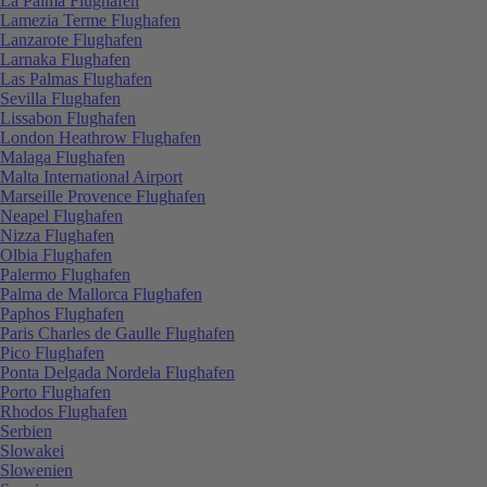
La Palma Flughafen
Lamezia Terme Flughafen
Lanzarote Flughafen
Larnaka Flughafen
Las Palmas Flughafen
Sevilla Flughafen
Lissabon Flughafen
London Heathrow Flughafen
Malaga Flughafen
Malta International Airport
Marseille Provence Flughafen
Neapel Flughafen
Nizza Flughafen
Olbia Flughafen
Palermo Flughafen
Palma de Mallorca Flughafen
Paphos Flughafen
Paris Charles de Gaulle Flughafen
Pico Flughafen
Ponta Delgada Nordela Flughafen
Porto Flughafen
Rhodos Flughafen
Serbien
Slowakei
Slowenien