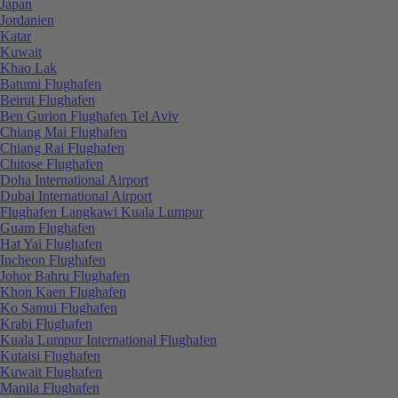
Japan
Jordanien
Katar
Kuwait
Khao Lak
Batumi Flughafen
Beirut Flughafen
Ben Gurion Flughafen Tel Aviv
Chiang Mai Flughafen
Chiang Rai Flughafen
Chitose Flughafen
Doha International Airport
Dubai International Airport
Flughafen Langkawi Kuala Lumpur
Guam Flughafen
Hat Yai Flughafen
Incheon Flughafen
Johor Bahru Flughafen
Khon Kaen Flughafen
Ko Samui Flughafen
Krabi Flughafen
Kuala Lumpur International Flughafen
Kutaisi Flughafen
Kuwait Flughafen
Manila Flughafen