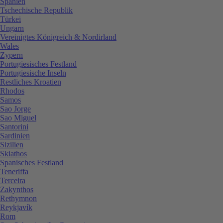
Spanien
Tschechische Republik
Türkei
Ungarn
Vereinigtes Königreich & Nordirland
Wales
Zypern
Portugiesisches Festland
Portugiesische Inseln
Restliches Kroatien
Rhodos
Samos
Sao Jorge
Sao Miguel
Santorini
Sardinien
Sizilien
Skiathos
Spanisches Festland
Teneriffa
Terceira
Zakynthos
Rethymnon
Reykjavík
Rom