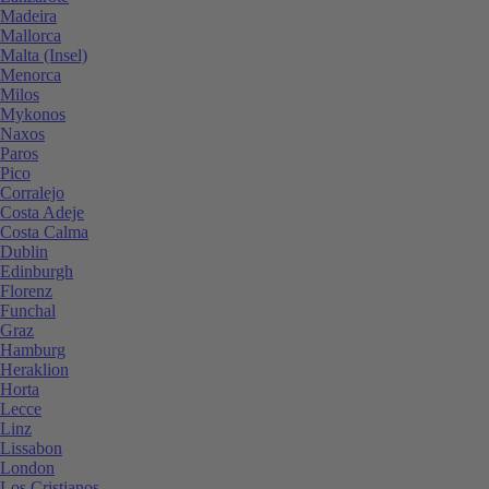
Madeira
Mallorca
Malta (Insel)
Menorca
Milos
Mykonos
Naxos
Paros
Pico
Corralejo
Costa Adeje
Costa Calma
Dublin
Edinburgh
Florenz
Funchal
Graz
Hamburg
Heraklion
Horta
Lecce
Linz
Lissabon
London
Los Cristianos