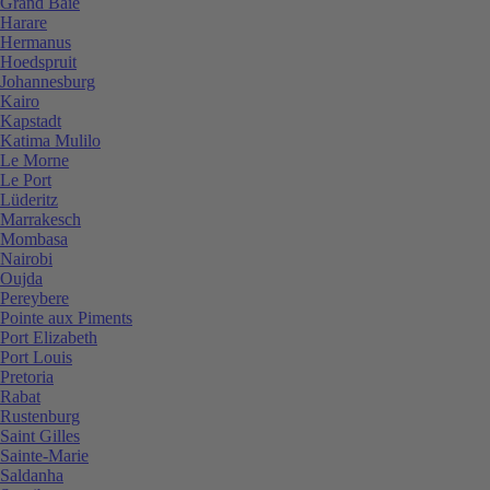
Grand Baie
Harare
Hermanus
Hoedspruit
Johannesburg
Kairo
Kapstadt
Katima Mulilo
Le Morne
Le Port
Lüderitz
Marrakesch
Mombasa
Nairobi
Oujda
Pereybere
Pointe aux Piments
Port Elizabeth
Port Louis
Pretoria
Rabat
Rustenburg
Saint Gilles
Sainte-Marie
Saldanha