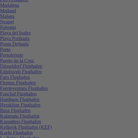
Madalena
Mailand
Malaga
Neapel
Palermo
Playa del Ingles
Playa Portinatx
Ponta Delgada
Porto
Portoferraio
Puerto de la Cruz
Düsseldorf Flughafen
Edinburgh Flughafen
Faro Flughafen
Florenz Flughafen
Fuerteventura Flughafen
Funchal Flughafen
Hamburg Flughafen
Heraklion Flughafen
Ibiza Flughafen
Kalamata Flughafen
Karpathos Flughafen
Keflavik Flughafen (KEF)
Korfu Flughafen