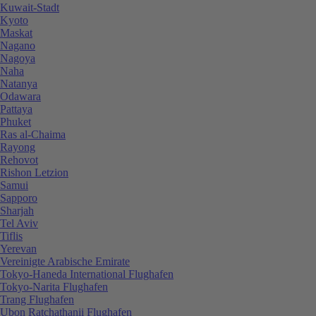
Kuwait-Stadt
Kyoto
Maskat
Nagano
Nagoya
Naha
Natanya
Odawara
Pattaya
Phuket
Ras al-Chaima
Rayong
Rehovot
Rishon Letzion
Samui
Sapporo
Sharjah
Tel Aviv
Tiflis
Yerevan
Vereinigte Arabische Emirate
Tokyo-Haneda International Flughafen
Tokyo-Narita Flughafen
Trang Flughafen
Ubon Ratchathanii Flughafen