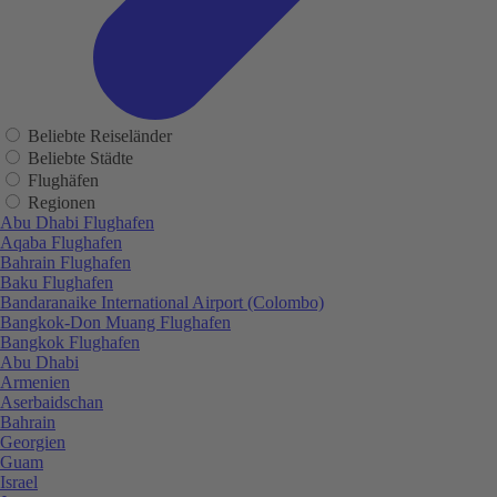
Beliebte Reiseländer
Beliebte Städte
Flughäfen
Regionen
Abu Dhabi Flughafen
Aqaba Flughafen
Bahrain Flughafen
Baku Flughafen
Bandaranaike International Airport (Colombo)
Bangkok-Don Muang Flughafen
Bangkok Flughafen
Abu Dhabi
Armenien
Aserbaidschan
Bahrain
Georgien
Guam
Israel