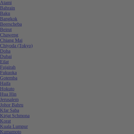
Atami
Bahrain
Baku
Bangkok
Beerscheba
Beirut
Chaweng
Chiang Mai
Chiyoda (Tokyo)
Doha
Dubai
Eilat
Fujairah
Fukuoka
Gotemba
Haifa
Hokuto
Hua Hin
Jerusalem
Johor Bahru
Kfar Saba
Kirjat Schmona
Korat
Kuala Lumpur
Kumamoto