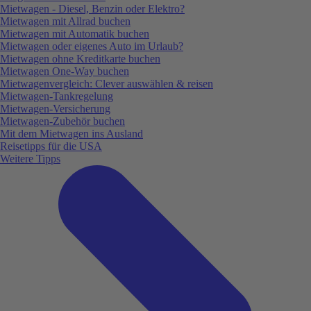
Mietwagen - Diesel, Benzin oder Elektro?
Mietwagen mit Allrad buchen
Mietwagen mit Automatik buchen
Mietwagen oder eigenes Auto im Urlaub?
Mietwagen ohne Kreditkarte buchen
Mietwagen One-Way buchen
Mietwagenvergleich: Clever auswählen & reisen
Mietwagen-Tankregelung
Mietwagen-Versicherung
Mietwagen-Zubehör buchen
Mit dem Mietwagen ins Ausland
Reisetipps für die USA
Weitere Tipps