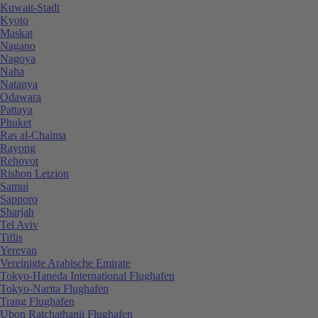
Kuwait-Stadt
Kyoto
Maskat
Nagano
Nagoya
Naha
Natanya
Odawara
Pattaya
Phuket
Ras al-Chaima
Rayong
Rehovot
Rishon Letzion
Samui
Sapporo
Sharjah
Tel Aviv
Tiflis
Yerevan
Vereinigte Arabische Emirate
Tokyo-Haneda International Flughafen
Tokyo-Narita Flughafen
Trang Flughafen
Ubon Ratchathanii Flughafen