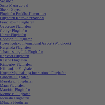
Sansibar
Santa Maria do Sal
Sheikh Zayed
Flughafen Enfidha-Hammamet
Flughafen Kairo-International
Francistown Flughafen
Gaborone Flughafen
George Flughafen
Harare Flughafen
Hoedspruit Flughafen
Hosea Kutako International Airport (Windhoek)
Hurghada Flughafen
Johannesburg Intl. Flughafen
Kapstadt Flughafen
Kasane Flughafen
Kimberley Flughafen
Kilimanjaro Flughafen
Kruger Mpumalanga International Flughafen
Lanseria Flughafen
Marrakesch Flughafen
Maun Flughafen
Mauritius Flughafen
Mombasa Flughafen
Monastir Flughafen
Mthatha Flughafen