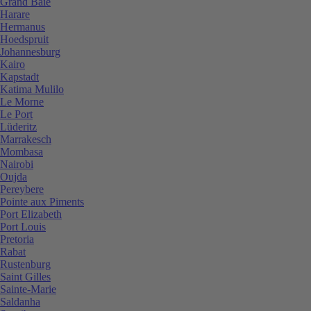
Grand Baie
Harare
Hermanus
Hoedspruit
Johannesburg
Kairo
Kapstadt
Katima Mulilo
Le Morne
Le Port
Lüderitz
Marrakesch
Mombasa
Nairobi
Oujda
Pereybere
Pointe aux Piments
Port Elizabeth
Port Louis
Pretoria
Rabat
Rustenburg
Saint Gilles
Sainte-Marie
Saldanha