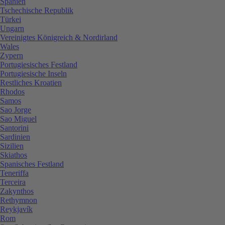
Spanien
Tschechische Republik
Türkei
Ungarn
Vereinigtes Königreich & Nordirland
Wales
Zypern
Portugiesisches Festland
Portugiesische Inseln
Restliches Kroatien
Rhodos
Samos
Sao Jorge
Sao Miguel
Santorini
Sardinien
Sizilien
Skiathos
Spanisches Festland
Teneriffa
Terceira
Zakynthos
Rethymnon
Reykjavík
Rom