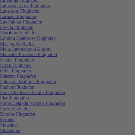
La Palma Flughafen
Lamezia Terme Flughafen
Lanzarote Flughafen
Larnaka Flughafen
Las Palmas Flughafen
Sevilla Flughafen
Lissabon Flughafen
London Heathrow Flughafen
Malaga Flughafen
Malta International Airport
Marseille Provence Flughafen
Neapel Flughafen
Nizza Flughafen
Olbia Flughafen
Palermo Flughafen
Palma de Mallorca Flughafen
Paphos Flughafen
Paris Charles de Gaulle Flughafen
Pico Flughafen
Ponta Delgada Nordela Flughafen
Porto Flughafen
Rhodos Flughafen
Serbien
Slowakei
Slowenien