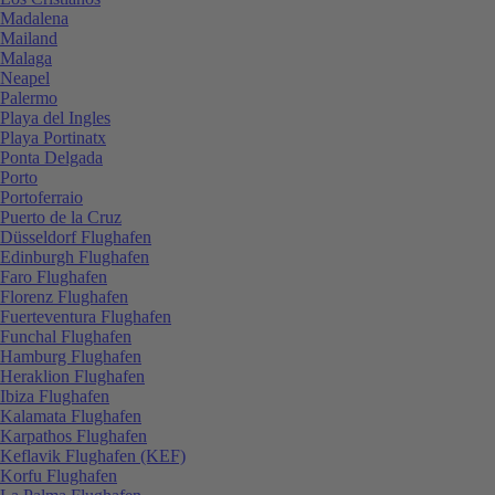
Madalena
Mailand
Malaga
Neapel
Palermo
Playa del Ingles
Playa Portinatx
Ponta Delgada
Porto
Portoferraio
Puerto de la Cruz
Düsseldorf Flughafen
Edinburgh Flughafen
Faro Flughafen
Florenz Flughafen
Fuerteventura Flughafen
Funchal Flughafen
Hamburg Flughafen
Heraklion Flughafen
Ibiza Flughafen
Kalamata Flughafen
Karpathos Flughafen
Keflavik Flughafen (KEF)
Korfu Flughafen