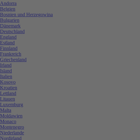
Andorra
Belgien
Bosnien und Herzegowina
Bulgarien
Dänemark
Deutschland
England
Estland
Finnland
Frankreich
Griechenland
Irland
Island
Italien
Kosovo
Kroatien
Lettland
Litauen
Luxemburg
Malta
Moldawien
Monaco
Montenegro
Niederlande
Nordirland