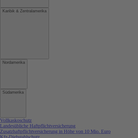
Karibik & Zentralamerika
Nordamerika
Südamerika
Vollkaskoschutz
Landesübliche Haftpflichtversicherung
Zusatzhaftpflichtversicherung in Höhe von 10 Mio. Euro
Kfz-Diebstahlschutz