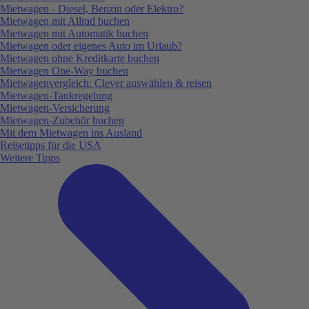
Mietwagen - Diesel, Benzin oder Elektro?
Mietwagen mit Allrad buchen
Mietwagen mit Automatik buchen
Mietwagen oder eigenes Auto im Urlaub?
Mietwagen ohne Kreditkarte buchen
Mietwagen One-Way buchen
Mietwagenvergleich: Clever auswählen & reisen
Mietwagen-Tankregelung
Mietwagen-Versicherung
Mietwagen-Zubehör buchen
Mit dem Mietwagen ins Ausland
Reisetipps für die USA
Weitere Tipps