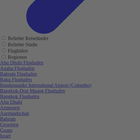
Beliebte Reiseländer
Beliebte Städte
Flughäfen
Regionen
Abu Dhabi Flughafen
Aqaba Flughafen
Bahrain Flughafen
Baku Flughafen
Bandaranaike International Airport (Colombo)
Bangkok-Don Muang Flughafen
Bangkok Flughafen
Abu Dhabi
Armenien
Aserbaidschan
Bahrain
Georgien
Guam
Israel