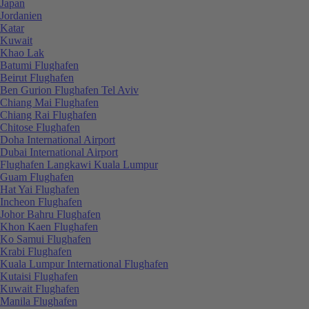
Japan
Jordanien
Katar
Kuwait
Khao Lak
Batumi Flughafen
Beirut Flughafen
Ben Gurion Flughafen Tel Aviv
Chiang Mai Flughafen
Chiang Rai Flughafen
Chitose Flughafen
Doha International Airport
Dubai International Airport
Flughafen Langkawi Kuala Lumpur
Guam Flughafen
Hat Yai Flughafen
Incheon Flughafen
Johor Bahru Flughafen
Khon Kaen Flughafen
Ko Samui Flughafen
Krabi Flughafen
Kuala Lumpur International Flughafen
Kutaisi Flughafen
Kuwait Flughafen
Manila Flughafen