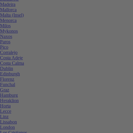
Madeira
Mallorca
Malta (Insel)
Menorca
Milos
Mykonos
Naxos
Paros
Pico
Corralejo
Costa Adeje
Costa Calma
Dublin
Edinburgh
Florenz
Funchal
Graz
Hamburg
Heraklion
Horta
Lecce
Linz
Lissabon
London
Los Cristianos