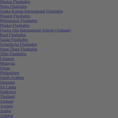
Maskat Flughafen
Naha Flughafen
Osaka Kansai International Flughafen
Penang Flughafen
Phitsanulok Flughafen
Phuket Flughafen
Queen Alia International Airport (Amman)
Riad Flughafen
Salala Flughafen
Schardscha Flughafen
Surat Thani Flughafen
Tiflis Flughafen
Libanon
Malaysia
Oman
Philippinen
Saudi-Arabien
Singapur
Sri Lanka
Südkorea
Thailand
Amman
Aomori
Aqaba
Ashdod