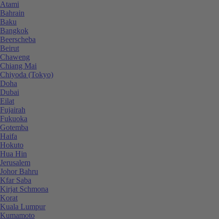
Atami
Bahrain
Baku
Bangkok
Beerscheba
Beirut
Chaweng
Chiang Mai
Chiyoda (Tokyo)
Doha
Dubai
Eilat
Fujairah
Fukuoka
Gotemba
Haifa
Hokuto
Hua Hin
Jerusalem
Johor Bahru
Kfar Saba
Kirjat Schmona
Korat
Kuala Lumpur
Kumamoto