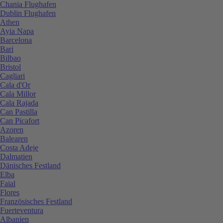
Chania Flughafen
Dublin Flughafen
Athen
Ayia Napa
Barcelona
Bari
Bilbao
Bristol
Cagliari
Cala d'Or
Cala Millor
Cala Rajada
Can Pastilla
Can Picafort
Azoren
Balearen
Costa Adeje
Dalmatien
Dänisches Festland
Elba
Faial
Flores
Französisches Festland
Fuerteventura
Albanien