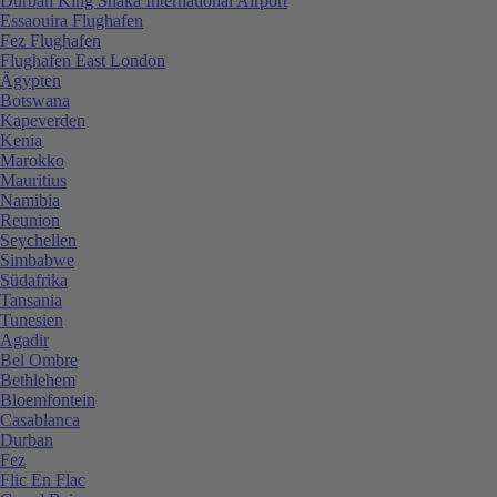
Durban King Shaka International Airport
Essaouira Flughafen
Fez Flughafen
Flughafen East London
Ägypten
Botswana
Kapeverden
Kenia
Marokko
Mauritius
Namibia
Reunion
Seychellen
Simbabwe
Südafrika
Tansania
Tunesien
Agadir
Bel Ombre
Bethlehem
Bloemfontein
Casablanca
Durban
Fez
Flic En Flac