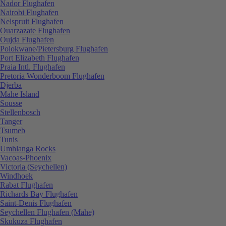
Nador Flughafen
Nairobi Flughafen
Nelspruit Flughafen
Ouarzazate Flughafen
Oujda Flughafen
Polokwane/Pietersburg Flughafen
Port Elizabeth Flughafen
Praia Intl. Flughafen
Pretoria Wonderboom Flughafen
Djerba
Mahe Island
Sousse
Stellenbosch
Tanger
Tsumeb
Tunis
Umhlanga Rocks
Vacoas-Phoenix
Victoria (Seychellen)
Windhoek
Rabat Flughafen
Richards Bay Flughafen
Saint-Denis Flughafen
Seychellen Flughafen (Mahe)
Skukuza Flughafen