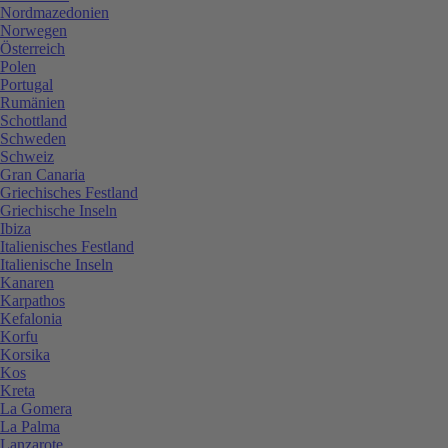
Nordmazedonien
Norwegen
Österreich
Polen
Portugal
Rumänien
Schottland
Schweden
Schweiz
Gran Canaria
Griechisches Festland
Griechische Inseln
Ibiza
Italienisches Festland
Italienische Inseln
Kanaren
Karpathos
Kefalonia
Korfu
Korsika
Kos
Kreta
La Gomera
La Palma
Lanzarote