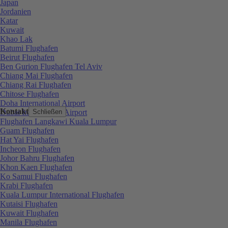
Japan
Jordanien
Katar
Kuwait
Khao Lak
Batumi Flughafen
Beirut Flughafen
Ben Gurion Flughafen Tel Aviv
Chiang Mai Flughafen
Chiang Rai Flughafen
Chitose Flughafen
Doha International Airport
Kontakt
Dubai International Airport
Schließen
Flughafen Langkawi Kuala Lumpur
Guam Flughafen
Hat Yai Flughafen
Incheon Flughafen
Johor Bahru Flughafen
Khon Kaen Flughafen
Ko Samui Flughafen
Krabi Flughafen
Kuala Lumpur International Flughafen
Kutaisi Flughafen
Kuwait Flughafen
Manila Flughafen