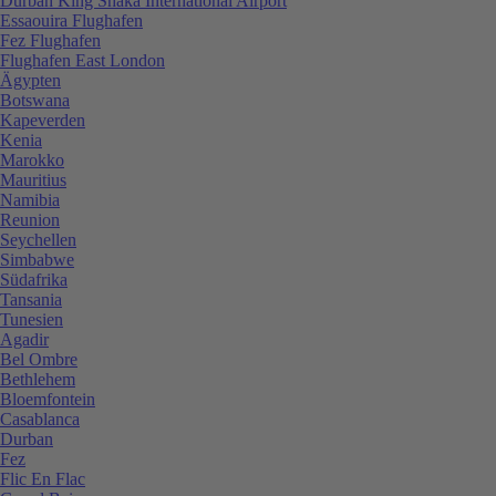
Durban King Shaka International Airport
Essaouira Flughafen
Fez Flughafen
Flughafen East London
Ägypten
Botswana
Kapeverden
Kenia
Marokko
Mauritius
Namibia
Reunion
Seychellen
Simbabwe
Südafrika
Tansania
Tunesien
Agadir
Bel Ombre
Bethlehem
Bloemfontein
Casablanca
Durban
Fez
Flic En Flac