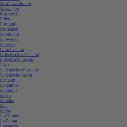
Nordmazedonien
Norwegen
Österreich
Polen
Portugal
Rumänien
Schottland
Schweden
Schweiz
Gran Canaria
Griechisches Festland
Griechische Inseln
Ibiza
Italienisches Festland
Italienische Inseln
Kanaren
Karpathos
Kefalonia
Korfu
Korsika
Kos
Kreta
La Gomera
La Palma
Lanzarote