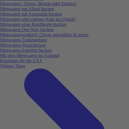
Mietwagen - Diesel, Benzin oder Elektro?
Mietwagen mit Allrad buchen
Mietwagen mit Automatik buchen
Mietwagen oder eigenes Auto im Urlaub?
Mietwagen ohne Kreditkarte buchen
Mietwagen One-Way buchen
Mietwagenvergleich: Clever auswählen & reisen
Mietwagen-Tankregelung
Mietwagen-Versicherung
Mietwagen-Zubehör buchen
Mit dem Mietwagen ins Ausland
Reisetipps für die USA
Weitere Tipps