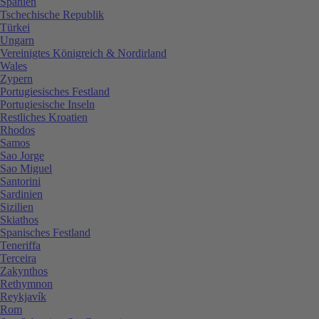
Spanien
Tschechische Republik
Türkei
Ungarn
Vereinigtes Königreich & Nordirland
Wales
Zypern
Portugiesisches Festland
Portugiesische Inseln
Restliches Kroatien
Rhodos
Samos
Sao Jorge
Sao Miguel
Santorini
Sardinien
Sizilien
Skiathos
Spanisches Festland
Teneriffa
Terceira
Zakynthos
Rethymnon
Reykjavík
Rom