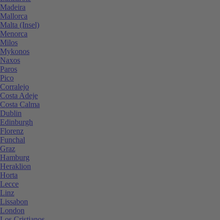
Madeira
Mallorca
Malta (Insel)
Menorca
Milos
Mykonos
Naxos
Paros
Pico
Corralejo
Costa Adeje
Costa Calma
Dublin
Edinburgh
Florenz
Funchal
Graz
Hamburg
Heraklion
Horta
Lecce
Linz
Lissabon
London
Los Cristianos