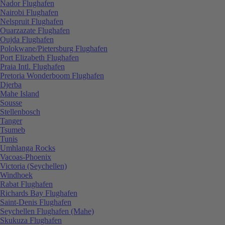
Nador Flughafen
Nairobi Flughafen
Nelspruit Flughafen
Ouarzazate Flughafen
Oujda Flughafen
Polokwane/Pietersburg Flughafen
Port Elizabeth Flughafen
Praia Intl. Flughafen
Pretoria Wonderboom Flughafen
Djerba
Mahe Island
Sousse
Stellenbosch
Tanger
Tsumeb
Tunis
Umhlanga Rocks
Vacoas-Phoenix
Victoria (Seychellen)
Windhoek
Rabat Flughafen
Richards Bay Flughafen
Saint-Denis Flughafen
Seychellen Flughafen (Mahe)
Skukuza Flughafen