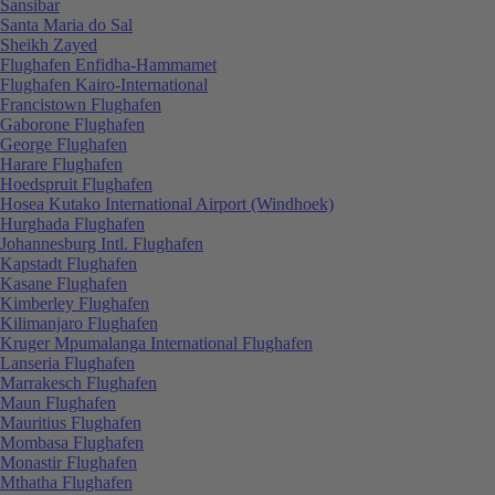
Sansibar
Santa Maria do Sal
Sheikh Zayed
Flughafen Enfidha-Hammamet
Flughafen Kairo-International
Francistown Flughafen
Gaborone Flughafen
George Flughafen
Harare Flughafen
Hoedspruit Flughafen
Hosea Kutako International Airport (Windhoek)
Hurghada Flughafen
Johannesburg Intl. Flughafen
Kapstadt Flughafen
Kasane Flughafen
Kimberley Flughafen
Kilimanjaro Flughafen
Kruger Mpumalanga International Flughafen
Lanseria Flughafen
Marrakesch Flughafen
Maun Flughafen
Mauritius Flughafen
Mombasa Flughafen
Monastir Flughafen
Mthatha Flughafen