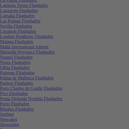
La Palma Flughafen
Lamezia Terme Flughafen
Lanzarote Flughafen
Larnaka Flughafen
Las Palmas Flughafen
Sevilla Flughafen
Lissabon Flughafen
London Heathrow Flughafen
Malaga Flughafen
Malta International Airport
Marseille Provence Flughafen
Neapel Flughafen
Nizza Flughafen
Olbia Flughafen
Palermo Flughafen
Palma de Mallorca Flughafen
Paphos Flughafen
Paris Charles de Gaulle Flughafen
Pico Flughafen
Ponta Delgada Nordela Flughafen
Porto Flughafen
Rhodos Flughafen
Serbien
Slowakei
Slowenien