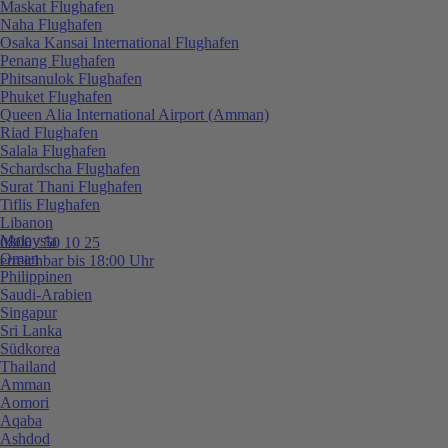
Maskat Flughafen
Naha Flughafen
Osaka Kansai International Flughafen
Penang Flughafen
Phitsanulok Flughafen
Phuket Flughafen
Queen Alia International Airport (Amman)
Riad Flughafen
Salala Flughafen
Schardscha Flughafen
Surat Thani Flughafen
Tiflis Flughafen
Libanon
Malaysia
0800 / 50 10 25
Oman
erreichbar bis 18:00 Uhr
Philippinen
Saudi-Arabien
Singapur
Sri Lanka
Südkorea
Thailand
Amman
Aomori
Aqaba
Ashdod