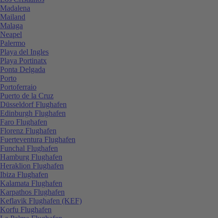
Madalena
Mailand
Malaga
Neapel
Palermo
Playa del Ingles
Playa Portinatx
Ponta Delgada
Porto
Portoferraio
Puerto de la Cruz
Düsseldorf Flughafen
Edinburgh Flughafen
Faro Flughafen
Florenz Flughafen
Fuerteventura Flughafen
Funchal Flughafen
Hamburg Flughafen
Heraklion Flughafen
Ibiza Flughafen
Kalamata Flughafen
Karpathos Flughafen
Keflavik Flughafen (KEF)
Korfu Flughafen