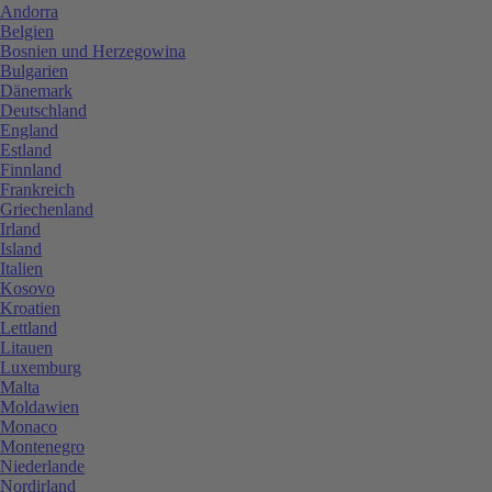
Andorra
Belgien
Bosnien und Herzegowina
Bulgarien
Dänemark
Deutschland
England
Estland
Finnland
Frankreich
Griechenland
Irland
Island
Italien
Kosovo
Kroatien
Lettland
Litauen
Luxemburg
Malta
Moldawien
Monaco
Montenegro
Niederlande
Nordirland