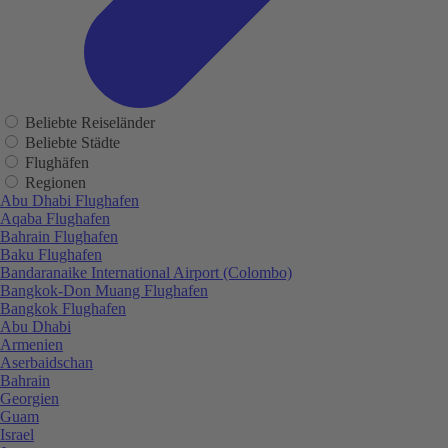
Beliebte Reiseländer
Beliebte Städte
Flughäfen
Regionen
Abu Dhabi Flughafen
Aqaba Flughafen
Bahrain Flughafen
Baku Flughafen
Bandaranaike International Airport (Colombo)
Bangkok-Don Muang Flughafen
Bangkok Flughafen
Abu Dhabi
Armenien
Aserbaidschan
Bahrain
Georgien
Guam
Israel