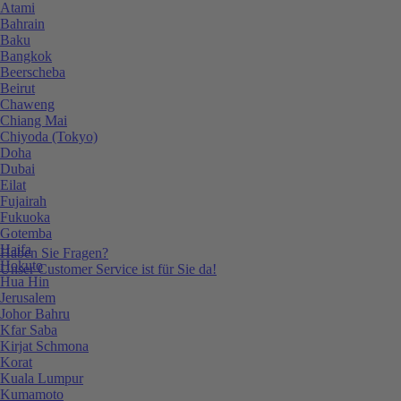
Atami
Bahrain
Baku
Bangkok
Beerscheba
Beirut
Chaweng
Chiang Mai
Chiyoda (Tokyo)
Doha
Dubai
Eilat
Fujairah
Fukuoka
Gotemba
Haifa
Haben Sie Fragen?
Hokuto
Unser Customer Service ist für Sie da!
Hua Hin
Jerusalem
Johor Bahru
Kfar Saba
Kirjat Schmona
Korat
Kuala Lumpur
Kumamoto