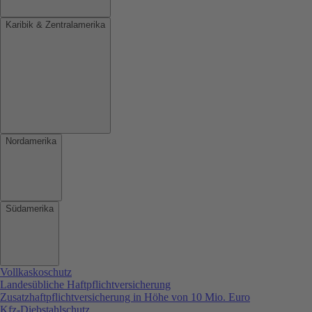
Karibik & Zentralamerika
Nordamerika
Südamerika
Vollkaskoschutz
Landesübliche Haftpflichtversicherung
Zusatzhaftpflichtversicherung in Höhe von 10 Mio. Euro
Kfz-Diebstahlschutz