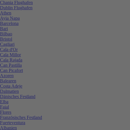
Chania Flughafen
Dublin Flughafen
Athen
Ayia Napa
Barcelona
Bari
Bilbao
Bristol
Cagliari
Cala d'Or
Cala Millor
Cala Rajada
Can Pastilla
Can Picafort
Azoren
Balearen
Costa Adeje
Dalmatien
Dänisches Festland
Elba
Faial
Flores
Französisches Festland
Fuerteventura
Albanien