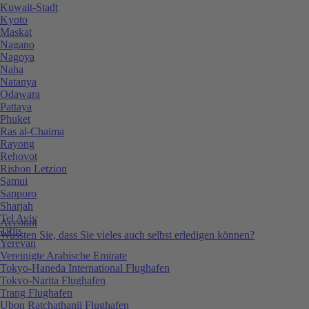
Kuwait-Stadt
Kyoto
Maskat
Nagano
Nagoya
Naha
Natanya
Odawara
Pattaya
Phuket
Ras al-Chaima
Rayong
Rehovot
Rishon Letzion
Samui
Sapporo
Sharjah
Tel Aviv
Account
Tiflis
Wussten Sie, dass Sie vieles auch selbst erledigen können?
Yerevan
Vereinigte Arabische Emirate
Tokyo-Haneda International Flughafen
Tokyo-Narita Flughafen
Trang Flughafen
Ubon Ratchathanii Flughafen