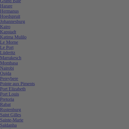
Grand Baie
Harare
Hermanus
Hoedspruit
Johannesburg
Kairo
Kapstadt
Katima Mulilo
Le Morne
Le Port
Lüderitz
Marrakesch
Mombasa
Nairobi
Oujda
Pereybere
Pointe aux Piments
Port Elizabeth
Port Louis
Pretoria
Rabat
Rustenburg
Saint Gilles
Sainte-Marie
Saldanha