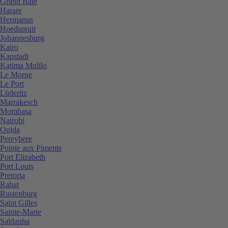
Grand Baie
Harare
Hermanus
Hoedspruit
Johannesburg
Kairo
Kapstadt
Katima Mulilo
Le Morne
Le Port
Lüderitz
Marrakesch
Mombasa
Nairobi
Oujda
Pereybere
Pointe aux Piments
Port Elizabeth
Port Louis
Pretoria
Rabat
Rustenburg
Saint Gilles
Sainte-Marie
Saldanha