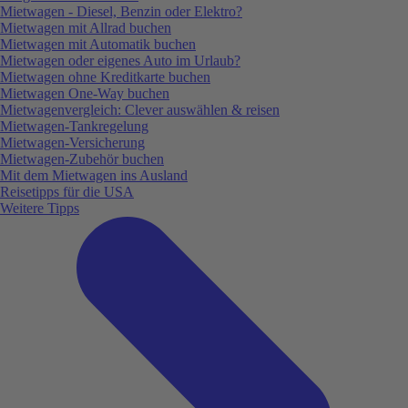
Mietwagen - Diesel, Benzin oder Elektro?
Mietwagen mit Allrad buchen
Mietwagen mit Automatik buchen
Mietwagen oder eigenes Auto im Urlaub?
Mietwagen ohne Kreditkarte buchen
Mietwagen One-Way buchen
Mietwagenvergleich: Clever auswählen & reisen
Mietwagen-Tankregelung
Mietwagen-Versicherung
Mietwagen-Zubehör buchen
Mit dem Mietwagen ins Ausland
Reisetipps für die USA
Weitere Tipps