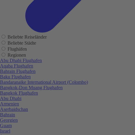
Beliebte Reiseländer
Beliebte Städte
Flughäfen
Regionen
Abu Dhabi Flughafen
Aqaba Flughafen
Bahrain Flughafen
Baku Flughafen
Bandaranaike International Airport (Colombo)
Bangkok-Don Muang Flughafen
Bangkok Flughafen
Abu Dhabi
Armenien
Aserbaidschan
Bahrain
Georgien
Guam
Israel