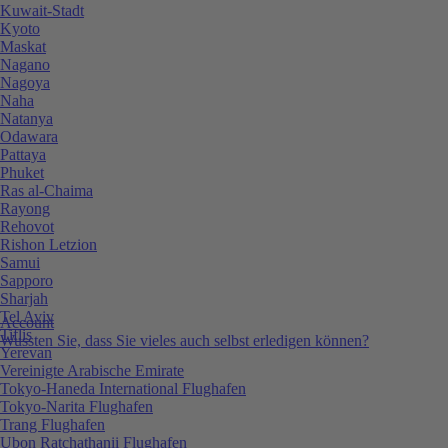
Kuwait-Stadt
Kyoto
Maskat
Nagano
Nagoya
Naha
Natanya
Odawara
Pattaya
Phuket
Ras al-Chaima
Rayong
Rehovot
Rishon Letzion
Samui
Sapporo
Sharjah
Tel Aviv
Account
Tiflis
Wussten Sie, dass Sie vieles auch selbst erledigen können?
Yerevan
Vereinigte Arabische Emirate
Tokyo-Haneda International Flughafen
Tokyo-Narita Flughafen
Trang Flughafen
Ubon Ratchathanii Flughafen