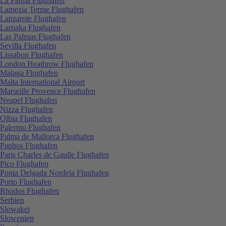
La Palma Flughafen
Lamezia Terme Flughafen
Lanzarote Flughafen
Larnaka Flughafen
Las Palmas Flughafen
Sevilla Flughafen
Lissabon Flughafen
London Heathrow Flughafen
Malaga Flughafen
Malta International Airport
Marseille Provence Flughafen
Neapel Flughafen
Nizza Flughafen
Olbia Flughafen
Palermo Flughafen
Palma de Mallorca Flughafen
Paphos Flughafen
Paris Charles de Gaulle Flughafen
Pico Flughafen
Ponta Delgada Nordela Flughafen
Porto Flughafen
Rhodos Flughafen
Serbien
Slowakei
Slowenien