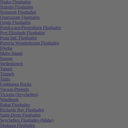
Nador Flughafen
Nairobi Flughafen
Nelspruit Flughafen
Ouarzazate Flughafen
Oujda Flughafen
Polokwane/Pietersburg Flughafen
Port Elizabeth Flughafen
Praia Intl. Flughafen
Pretoria Wonderboom Flughafen
Djerba
Mahe Island
Sousse
Stellenbosch
Tanger
Tsumeb
Tunis
Umhlanga Rocks
Vacoas-Phoenix
Victoria (Seychellen)
Windhoek
Rabat Flughafen
Richards Bay Flughafen
Saint-Denis Flughafen
Seychellen Flughafen (Mahe)
Skukuza Flughafen