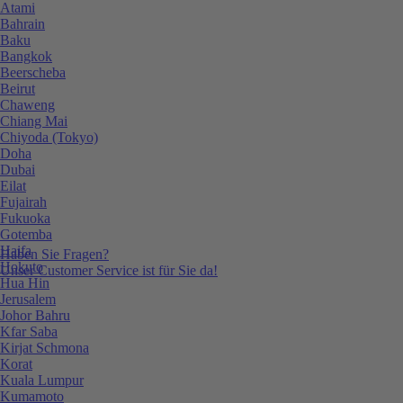
Atami
Bahrain
Baku
Bangkok
Beerscheba
Beirut
Chaweng
Chiang Mai
Chiyoda (Tokyo)
Doha
Dubai
Eilat
Fujairah
Fukuoka
Gotemba
Haifa
Haben Sie Fragen?
Hokuto
Unser Customer Service ist für Sie da!
Hua Hin
Jerusalem
Johor Bahru
Kfar Saba
Kirjat Schmona
Korat
Kuala Lumpur
Kumamoto