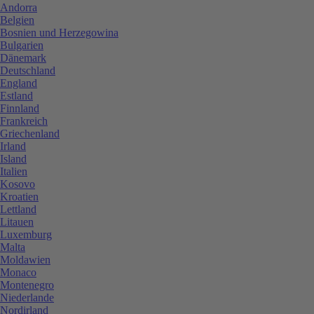
Andorra
Belgien
Bosnien und Herzegowina
Bulgarien
Dänemark
Deutschland
England
Estland
Finnland
Frankreich
Griechenland
Irland
Island
Italien
Kosovo
Kroatien
Lettland
Litauen
Luxemburg
Malta
Moldawien
Monaco
Montenegro
Niederlande
Nordirland