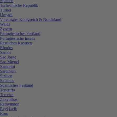
Spanien
Tschechische Republik
Türkei
Ungarn
Vereinigtes Königreich & Nordirland
Wales
Zypern
Portugiesisches Festland
Portugiesische Inseln
Restliches Kroatien
Rhodos
Samos
Sao Jorge
Sao Miguel
Santorini
Sardinien
Sizilien
Skiathos
Spanisches Festland
Teneriffa
Terceira
Zakynthos
Rethymnon
Reykjavík
Rom