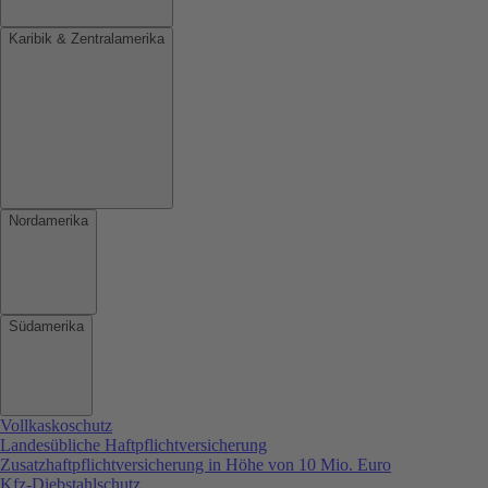
Karibik & Zentralamerika
Nordamerika
Südamerika
Vollkaskoschutz
Landesübliche Haftpflichtversicherung
Zusatzhaftpflichtversicherung in Höhe von 10 Mio. Euro
Kfz-Diebstahlschutz