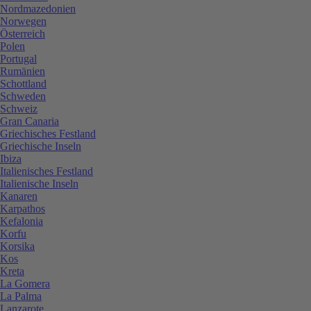
Nordmazedonien
Norwegen
Österreich
Polen
Portugal
Rumänien
Schottland
Schweden
Schweiz
Gran Canaria
Griechisches Festland
Griechische Inseln
Ibiza
Italienisches Festland
Italienische Inseln
Kanaren
Karpathos
Kefalonia
Korfu
Korsika
Kos
Kreta
La Gomera
La Palma
Lanzarote