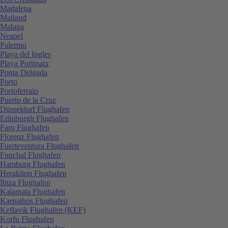
Madalena
Mailand
Malaga
Neapel
Palermo
Playa del Ingles
Playa Portinatx
Ponta Delgada
Porto
Portoferraio
Puerto de la Cruz
Düsseldorf Flughafen
Edinburgh Flughafen
Faro Flughafen
Florenz Flughafen
Fuerteventura Flughafen
Funchal Flughafen
Hamburg Flughafen
Heraklion Flughafen
Ibiza Flughafen
Kalamata Flughafen
Karpathos Flughafen
Keflavik Flughafen (KEF)
Korfu Flughafen