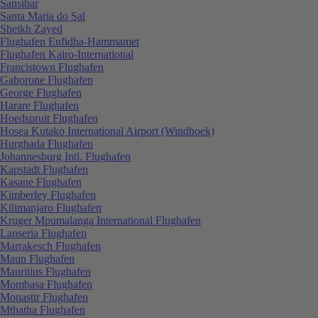
Sansibar
Santa Maria do Sal
Sheikh Zayed
Flughafen Enfidha-Hammamet
Flughafen Kairo-International
Francistown Flughafen
Gaborone Flughafen
George Flughafen
Harare Flughafen
Hoedspruit Flughafen
Hosea Kutako International Airport (Windhoek)
Hurghada Flughafen
Johannesburg Intl. Flughafen
Kapstadt Flughafen
Kasane Flughafen
Kimberley Flughafen
Kilimanjaro Flughafen
Kruger Mpumalanga International Flughafen
Lanseria Flughafen
Marrakesch Flughafen
Maun Flughafen
Mauritius Flughafen
Mombasa Flughafen
Monastir Flughafen
Mthatha Flughafen