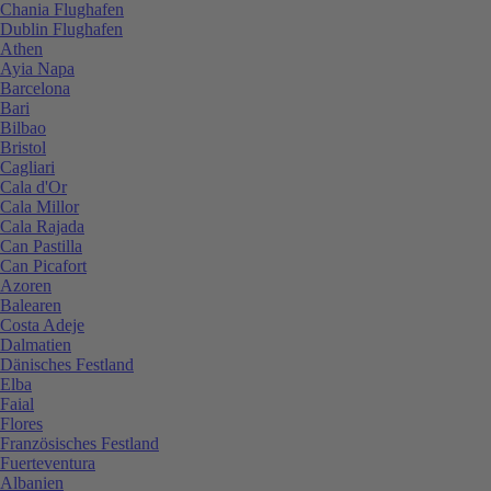
Chania Flughafen
Dublin Flughafen
Athen
Ayia Napa
Barcelona
Bari
Bilbao
Bristol
Cagliari
Cala d'Or
Cala Millor
Cala Rajada
Can Pastilla
Can Picafort
Azoren
Balearen
Costa Adeje
Dalmatien
Dänisches Festland
Elba
Faial
Flores
Französisches Festland
Fuerteventura
Albanien