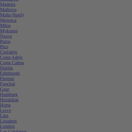
Madeira
Mallorca
Malta (Insel)
Menorca
Milos
Mykonos
Naxos
Paros
Pico
Corralejo
Costa Adeje
Costa Calma
Dublin
Edinburgh
Florenz
Funchal
Graz
Hamburg
Heraklion
Horta
Lecce
Linz
Lissabon
London
Los Cristianos