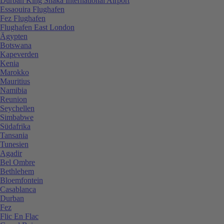
Durban King Shaka International Airport
Essaouira Flughafen
Fez Flughafen
Flughafen East London
Ägypten
Botswana
Kapeverden
Kenia
Marokko
Mauritius
Namibia
Reunion
Seychellen
Simbabwe
Südafrika
Tansania
Tunesien
Agadir
Bel Ombre
Bethlehem
Bloemfontein
Casablanca
Durban
Fez
Flic En Flac