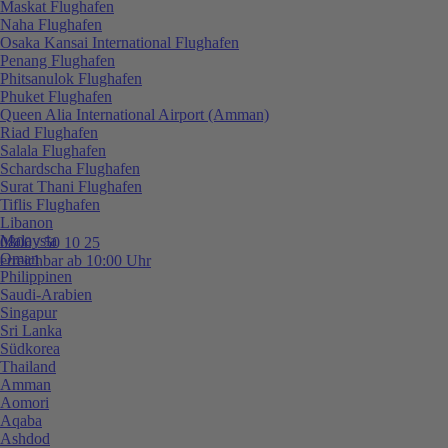
Maskat Flughafen
Naha Flughafen
Osaka Kansai International Flughafen
Penang Flughafen
Phitsanulok Flughafen
Phuket Flughafen
Queen Alia International Airport (Amman)
Riad Flughafen
Salala Flughafen
Schardscha Flughafen
Surat Thani Flughafen
Tiflis Flughafen
Libanon
Malaysia
0800 / 50 10 25
Oman
erreichbar ab 10:00 Uhr
Philippinen
Saudi-Arabien
Singapur
Sri Lanka
Südkorea
Thailand
Amman
Aomori
Aqaba
Ashdod