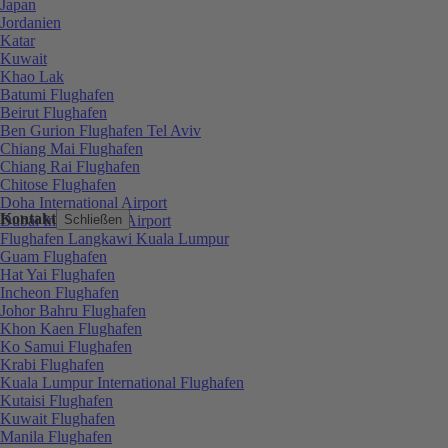
Japan
Jordanien
Katar
Kuwait
Khao Lak
Batumi Flughafen
Beirut Flughafen
Ben Gurion Flughafen Tel Aviv
Chiang Mai Flughafen
Chiang Rai Flughafen
Chitose Flughafen
Doha International Airport
Kontakt
Dubai International Airport
Schließen
Flughafen Langkawi Kuala Lumpur
Guam Flughafen
Hat Yai Flughafen
Incheon Flughafen
Johor Bahru Flughafen
Khon Kaen Flughafen
Ko Samui Flughafen
Krabi Flughafen
Kuala Lumpur International Flughafen
Kutaisi Flughafen
Kuwait Flughafen
Manila Flughafen