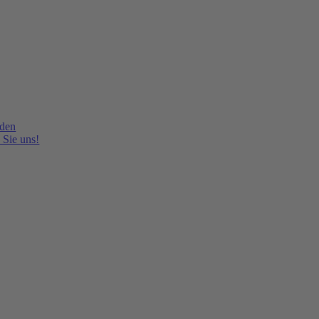
lden
 Sie uns!