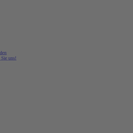
lden
 Sie uns!