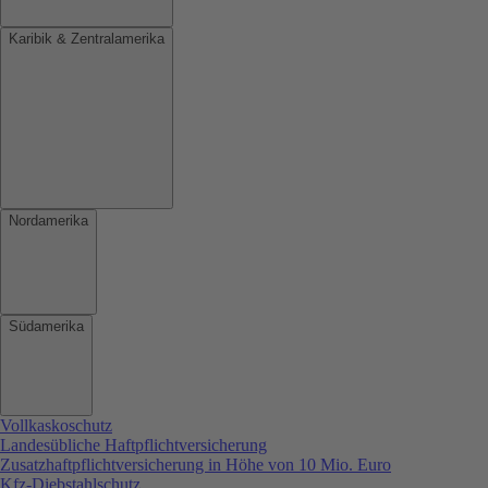
Karibik & Zentralamerika
Nordamerika
Südamerika
Vollkaskoschutz
Landesübliche Haftpflichtversicherung
Zusatzhaftpflichtversicherung in Höhe von 10 Mio. Euro
Kfz-Diebstahlschutz