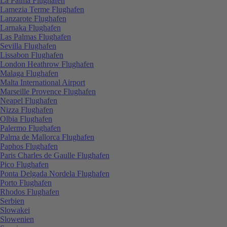
La Palma Flughafen
Lamezia Terme Flughafen
Lanzarote Flughafen
Larnaka Flughafen
Las Palmas Flughafen
Sevilla Flughafen
Lissabon Flughafen
London Heathrow Flughafen
Malaga Flughafen
Malta International Airport
Marseille Provence Flughafen
Neapel Flughafen
Nizza Flughafen
Olbia Flughafen
Palermo Flughafen
Palma de Mallorca Flughafen
Paphos Flughafen
Paris Charles de Gaulle Flughafen
Pico Flughafen
Ponta Delgada Nordela Flughafen
Porto Flughafen
Rhodos Flughafen
Serbien
Slowakei
Slowenien