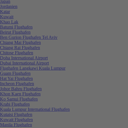
Japan
Jordanien
Katar
Kuwait
Khao Lak
Batumi Flughafen
Beirut Flughafen
Ben Gurion Flughafen Tel Aviv
Chiang Mai Flughafen
Chiang Rai Flughafen
Chitose Flughafen
Doha International Airport
Dubai International Airport
Flughafen Langkawi Kuala Lumpur
Guam Flughafen
Hat Yai Flughafen
Incheon Flughafen
Johor Bahru Flughafen
Khon Kaen Flughafen
Ko Samui Flughafen
Krabi Flughafen
Kuala Lumpur International Flughafen
Kutaisi Flughafen
Kuwait Flughafen
Manila Flughafen