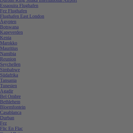
Durban King Shaka International Airport
Essaouira Flughafen
Fez Flughafen
Flughafen East London
Ägypten
Botswana
Kapeverden
Kenia
Marokko
Mauritius
Namibia
Reunion
Seychellen
Simbabwe
Südafrika
Tansania
Tunesien
Agadir
Bel Ombre
Bethlehem
Bloemfontein
Casablanca
Durban
Fez
Flic En Flac