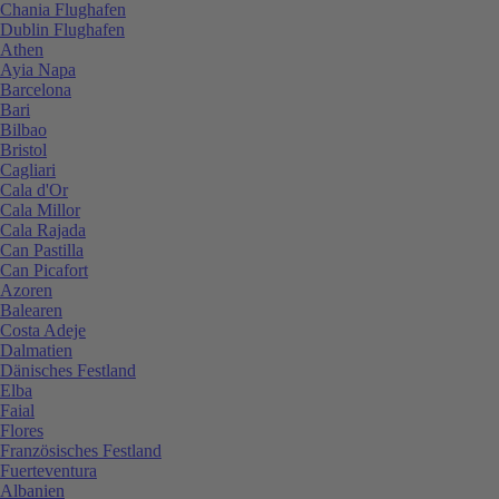
Chania Flughafen
Dublin Flughafen
Athen
Ayia Napa
Barcelona
Bari
Bilbao
Bristol
Cagliari
Cala d'Or
Cala Millor
Cala Rajada
Can Pastilla
Can Picafort
Azoren
Balearen
Costa Adeje
Dalmatien
Dänisches Festland
Elba
Faial
Flores
Französisches Festland
Fuerteventura
Albanien