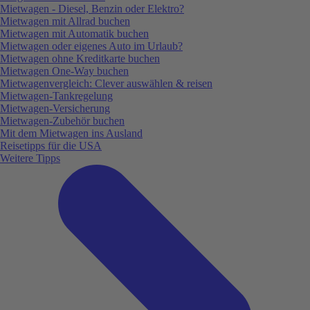
Mietwagen - Diesel, Benzin oder Elektro?
Mietwagen mit Allrad buchen
Mietwagen mit Automatik buchen
Mietwagen oder eigenes Auto im Urlaub?
Mietwagen ohne Kreditkarte buchen
Mietwagen One-Way buchen
Mietwagenvergleich: Clever auswählen & reisen
Mietwagen-Tankregelung
Mietwagen-Versicherung
Mietwagen-Zubehör buchen
Mit dem Mietwagen ins Ausland
Reisetipps für die USA
Weitere Tipps