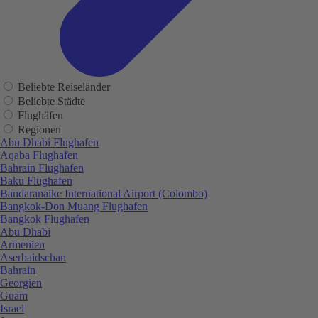
Beliebte Reiseländer
Beliebte Städte
Flughäfen
Regionen
Abu Dhabi Flughafen
Aqaba Flughafen
Bahrain Flughafen
Baku Flughafen
Bandaranaike International Airport (Colombo)
Bangkok-Don Muang Flughafen
Bangkok Flughafen
Abu Dhabi
Armenien
Aserbaidschan
Bahrain
Georgien
Guam
Israel