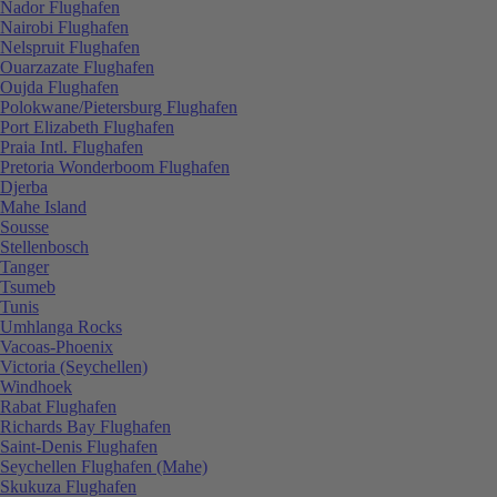
Nador Flughafen
Nairobi Flughafen
Nelspruit Flughafen
Ouarzazate Flughafen
Oujda Flughafen
Polokwane/Pietersburg Flughafen
Port Elizabeth Flughafen
Praia Intl. Flughafen
Pretoria Wonderboom Flughafen
Djerba
Mahe Island
Sousse
Stellenbosch
Tanger
Tsumeb
Tunis
Umhlanga Rocks
Vacoas-Phoenix
Victoria (Seychellen)
Windhoek
Rabat Flughafen
Richards Bay Flughafen
Saint-Denis Flughafen
Seychellen Flughafen (Mahe)
Skukuza Flughafen