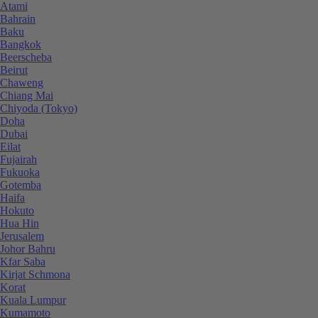
Atami
Bahrain
Baku
Bangkok
Beerscheba
Beirut
Chaweng
Chiang Mai
Chiyoda (Tokyo)
Doha
Dubai
Eilat
Fujairah
Fukuoka
Gotemba
Haifa
Hokuto
Hua Hin
Jerusalem
Johor Bahru
Kfar Saba
Kirjat Schmona
Korat
Kuala Lumpur
Kumamoto