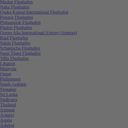
Maskat Flughafen
Naha Flughafen
Osaka Kansai International Flughafen
Penang Flughafen
Phitsanulok Flughafen
Phuket Flughafen
Queen Alia International Airport (Amman)
Riad Flughafen
Salala Flughafen
Schardscha Flughafen
Surat Thani Flughafen
Tiflis Flughafen
Libanon
Malaysia
Oman
Philippinen
Saudi-Arabien
Singapur
Sri Lanka
Südkorea
Thailand
Amman
Aomori
Aqaba
Ashdod