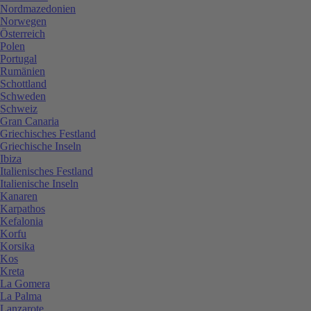
Nordmazedonien
Norwegen
Österreich
Polen
Portugal
Rumänien
Schottland
Schweden
Schweiz
Gran Canaria
Griechisches Festland
Griechische Inseln
Ibiza
Italienisches Festland
Italienische Inseln
Kanaren
Karpathos
Kefalonia
Korfu
Korsika
Kos
Kreta
La Gomera
La Palma
Lanzarote