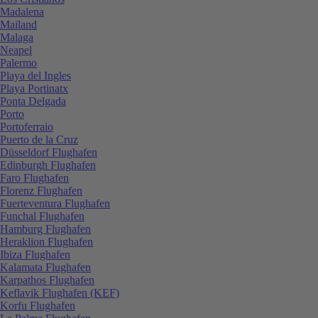
Madalena
Mailand
Malaga
Neapel
Palermo
Playa del Ingles
Playa Portinatx
Ponta Delgada
Porto
Portoferraio
Puerto de la Cruz
Düsseldorf Flughafen
Edinburgh Flughafen
Faro Flughafen
Florenz Flughafen
Fuerteventura Flughafen
Funchal Flughafen
Hamburg Flughafen
Heraklion Flughafen
Ibiza Flughafen
Kalamata Flughafen
Karpathos Flughafen
Keflavik Flughafen (KEF)
Korfu Flughafen