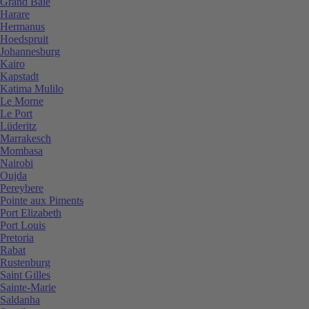
Grand Baie
Harare
Hermanus
Hoedspruit
Johannesburg
Kairo
Kapstadt
Katima Mulilo
Le Morne
Le Port
Lüderitz
Marrakesch
Mombasa
Nairobi
Oujda
Pereybere
Pointe aux Piments
Port Elizabeth
Port Louis
Pretoria
Rabat
Rustenburg
Saint Gilles
Sainte-Marie
Saldanha