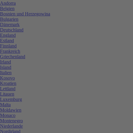
Andorra
Belgien
Bosnien und Herzegowina
Bulgarien
Dänemark
Deutschland
England
Estland
Finnland
Frankreich
Griechenland
Irland
Island
Italien
Kosovo
Kroatien
Lettland
Litauen
Luxemburg
Malta
Moldawien
Monaco
Montenegro
Niederlande
Nordirland