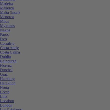
Madeira
Mallorca
Malta (Insel)
Menorca
Milos
Mykonos
Naxos
Paros
Pico
Corralejo
Costa Adeje
Costa Calma
Dublin
Edinburgh
Florenz
Funchal
Graz
Hamburg
Heraklion
Horta
Lecce
Linz
Lissabon
London
Los Cristianos