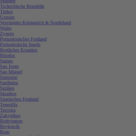
Spanien
Tschechische Republik
Türkei
Ungarn
Vereinigtes Königreich & Nordirland
Wales
Zypern
Portugiesisches Festland
Portugiesische Inseln
Restliches Kroatien
Rhodos
Samos
Sao Jorge
Sao Miguel
Santorini
Sardinien
Sizilien
Skiathos
Spanisches Festland
Teneriffa
Terceira
Zakynthos
Rethymnon
Reykjavík
Rom