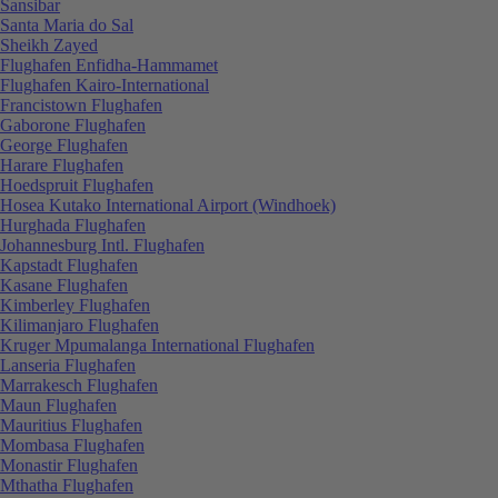
Sansibar
Santa Maria do Sal
Sheikh Zayed
Flughafen Enfidha-Hammamet
Flughafen Kairo-International
Francistown Flughafen
Gaborone Flughafen
George Flughafen
Harare Flughafen
Hoedspruit Flughafen
Hosea Kutako International Airport (Windhoek)
Hurghada Flughafen
Johannesburg Intl. Flughafen
Kapstadt Flughafen
Kasane Flughafen
Kimberley Flughafen
Kilimanjaro Flughafen
Kruger Mpumalanga International Flughafen
Lanseria Flughafen
Marrakesch Flughafen
Maun Flughafen
Mauritius Flughafen
Mombasa Flughafen
Monastir Flughafen
Mthatha Flughafen