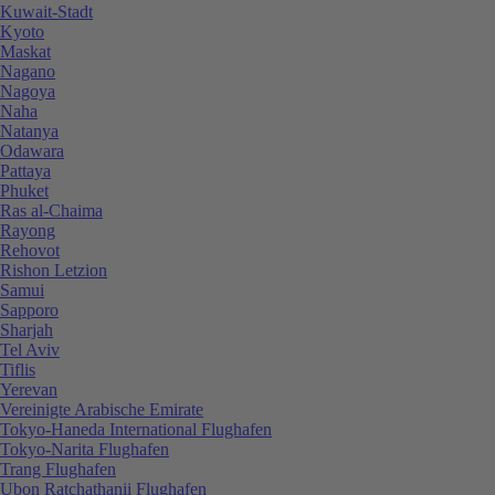
Kuwait-Stadt
Kyoto
Maskat
Nagano
Nagoya
Naha
Natanya
Odawara
Pattaya
Phuket
Ras al-Chaima
Rayong
Rehovot
Rishon Letzion
Samui
Sapporo
Sharjah
Tel Aviv
Tiflis
Yerevan
Vereinigte Arabische Emirate
Tokyo-Haneda International Flughafen
Tokyo-Narita Flughafen
Trang Flughafen
Ubon Ratchathanii Flughafen