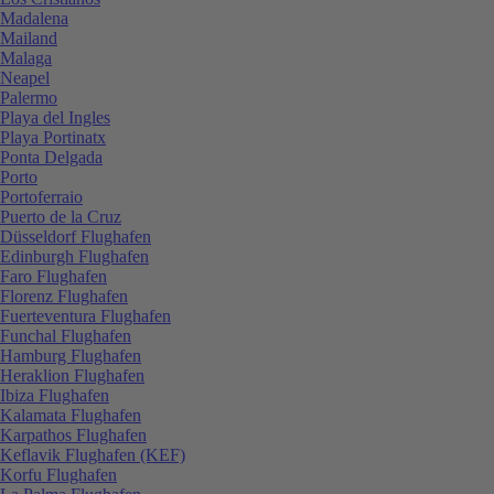
Madalena
Mailand
Malaga
Neapel
Palermo
Playa del Ingles
Playa Portinatx
Ponta Delgada
Porto
Portoferraio
Puerto de la Cruz
Düsseldorf Flughafen
Edinburgh Flughafen
Faro Flughafen
Florenz Flughafen
Fuerteventura Flughafen
Funchal Flughafen
Hamburg Flughafen
Heraklion Flughafen
Ibiza Flughafen
Kalamata Flughafen
Karpathos Flughafen
Keflavik Flughafen (KEF)
Korfu Flughafen