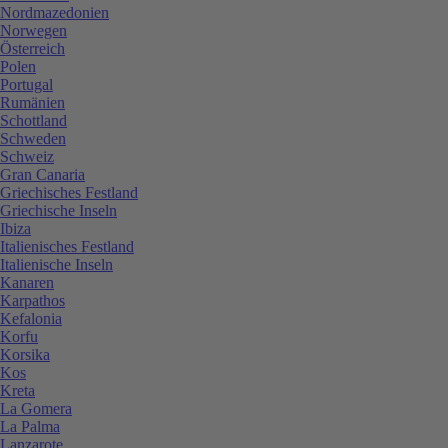
Nordmazedonien
Norwegen
Österreich
Polen
Portugal
Rumänien
Schottland
Schweden
Schweiz
Gran Canaria
Griechisches Festland
Griechische Inseln
Ibiza
Italienisches Festland
Italienische Inseln
Kanaren
Karpathos
Kefalonia
Korfu
Korsika
Kos
Kreta
La Gomera
La Palma
Lanzarote