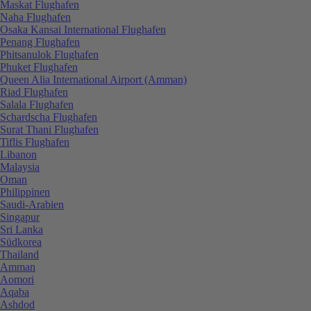
Maskat Flughafen
Naha Flughafen
Osaka Kansai International Flughafen
Penang Flughafen
Phitsanulok Flughafen
Phuket Flughafen
Queen Alia International Airport (Amman)
Riad Flughafen
Salala Flughafen
Schardscha Flughafen
Surat Thani Flughafen
Tiflis Flughafen
Libanon
Malaysia
Oman
Philippinen
Saudi-Arabien
Singapur
Sri Lanka
Südkorea
Thailand
Amman
Aomori
Aqaba
Ashdod