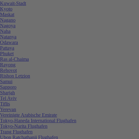
Kuwait-Stadt
Kyoto
Maskat
Nagano
Nagoya
Naha
Natanya
Odawara
Pattaya
Phuket
Ras al-Chaima
Rayong
Rehovot
Rishon Letzion
Samui
Sapporo
Sharjah
Tel Aviv
Tiflis
Yerevan
Vereinigte Arabische Emirate
Tokyo-Haneda International Flughafen
Tokyo-Narita Flughafen
Trang Flughafen
Ubon Ratchathanii Flughafen