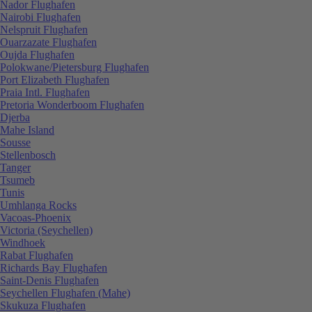
Nador Flughafen
Nairobi Flughafen
Nelspruit Flughafen
Ouarzazate Flughafen
Oujda Flughafen
Polokwane/Pietersburg Flughafen
Port Elizabeth Flughafen
Praia Intl. Flughafen
Pretoria Wonderboom Flughafen
Djerba
Mahe Island
Sousse
Stellenbosch
Tanger
Tsumeb
Tunis
Umhlanga Rocks
Vacoas-Phoenix
Victoria (Seychellen)
Windhoek
Rabat Flughafen
Richards Bay Flughafen
Saint-Denis Flughafen
Seychellen Flughafen (Mahe)
Skukuza Flughafen