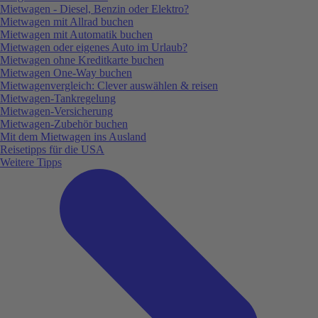
Mietwagen - Diesel, Benzin oder Elektro?
Mietwagen mit Allrad buchen
Mietwagen mit Automatik buchen
Mietwagen oder eigenes Auto im Urlaub?
Mietwagen ohne Kreditkarte buchen
Mietwagen One-Way buchen
Mietwagenvergleich: Clever auswählen & reisen
Mietwagen-Tankregelung
Mietwagen-Versicherung
Mietwagen-Zubehör buchen
Mit dem Mietwagen ins Ausland
Reisetipps für die USA
Weitere Tipps