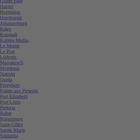
Grand Baie
Harare
Hermanus
Hoedspruit
Johannesburg
Kairo
Kapstadt
Katima Mulilo
Le Morne
Le Port
Lüderitz
Marrakesch
Mombasa
Nairobi
Oujda
Pereybere
Pointe aux Piments
Port Elizabeth
Port Louis
Pretoria
Rabat
Rustenburg
Saint Gilles
Sainte-Marie
Saldanha