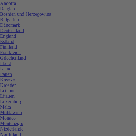
Andorra
Belgien
Bosnien und Herzegowina
Bulgarien
Dänemark
Deutschland
England
Estland
Finnland
Frankreich
Griechenland
Irland
Island
Italien
Kosovo
Kroatien
Lettland
Litauen
Luxemburg
Malta
Moldawien
Monaco
Montenegro
Niederlande
Nordirland