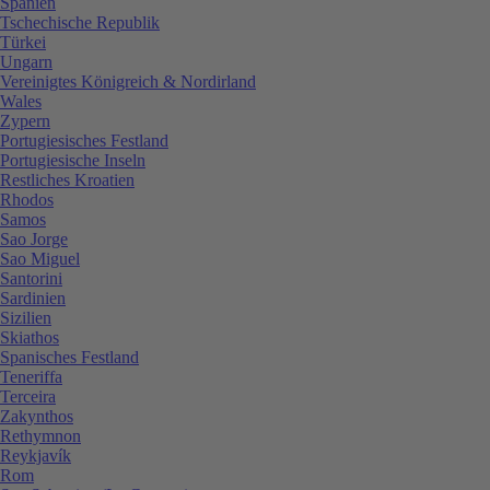
Spanien
Tschechische Republik
Türkei
Ungarn
Vereinigtes Königreich & Nordirland
Wales
Zypern
Portugiesisches Festland
Portugiesische Inseln
Restliches Kroatien
Rhodos
Samos
Sao Jorge
Sao Miguel
Santorini
Sardinien
Sizilien
Skiathos
Spanisches Festland
Teneriffa
Terceira
Zakynthos
Rethymnon
Reykjavík
Rom