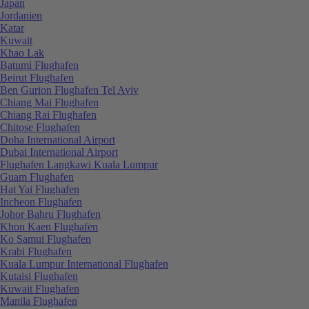
Japan
Jordanien
Katar
Kuwait
Khao Lak
Batumi Flughafen
Beirut Flughafen
Ben Gurion Flughafen Tel Aviv
Chiang Mai Flughafen
Chiang Rai Flughafen
Chitose Flughafen
Doha International Airport
Dubai International Airport
Flughafen Langkawi Kuala Lumpur
Guam Flughafen
Hat Yai Flughafen
Incheon Flughafen
Johor Bahru Flughafen
Khon Kaen Flughafen
Ko Samui Flughafen
Krabi Flughafen
Kuala Lumpur International Flughafen
Kutaisi Flughafen
Kuwait Flughafen
Manila Flughafen