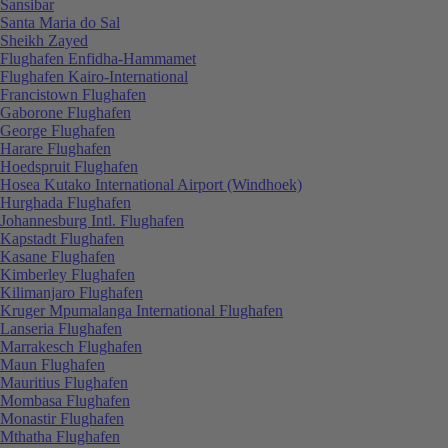
Sansibar
Santa Maria do Sal
Sheikh Zayed
Flughafen Enfidha-Hammamet
Flughafen Kairo-International
Francistown Flughafen
Gaborone Flughafen
George Flughafen
Harare Flughafen
Hoedspruit Flughafen
Hosea Kutako International Airport (Windhoek)
Hurghada Flughafen
Johannesburg Intl. Flughafen
Kapstadt Flughafen
Kasane Flughafen
Kimberley Flughafen
Kilimanjaro Flughafen
Kruger Mpumalanga International Flughafen
Lanseria Flughafen
Marrakesch Flughafen
Maun Flughafen
Mauritius Flughafen
Mombasa Flughafen
Monastir Flughafen
Mthatha Flughafen