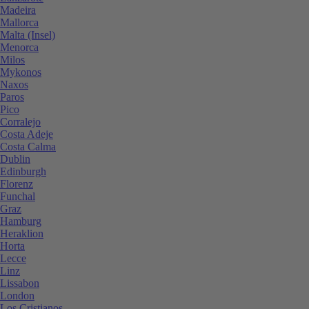
Madeira
Mallorca
Malta (Insel)
Menorca
Milos
Mykonos
Naxos
Paros
Pico
Corralejo
Costa Adeje
Costa Calma
Dublin
Edinburgh
Florenz
Funchal
Graz
Hamburg
Heraklion
Horta
Lecce
Linz
Lissabon
London
Los Cristianos