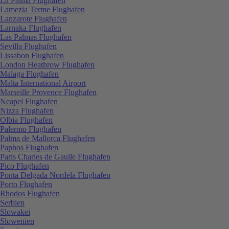
La Palma Flughafen
Lamezia Terme Flughafen
Lanzarote Flughafen
Larnaka Flughafen
Las Palmas Flughafen
Sevilla Flughafen
Lissabon Flughafen
London Heathrow Flughafen
Malaga Flughafen
Malta International Airport
Marseille Provence Flughafen
Neapel Flughafen
Nizza Flughafen
Olbia Flughafen
Palermo Flughafen
Palma de Mallorca Flughafen
Paphos Flughafen
Paris Charles de Gaulle Flughafen
Pico Flughafen
Ponta Delgada Nordela Flughafen
Porto Flughafen
Rhodos Flughafen
Serbien
Slowakei
Slowenien