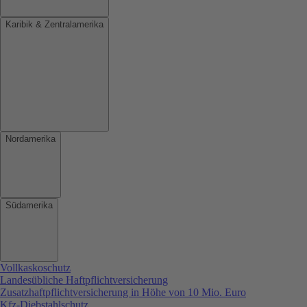
Karibik & Zentralamerika
Nordamerika
Südamerika
Vollkaskoschutz
Landesübliche Haftpflichtversicherung
Zusatzhaftpflichtversicherung in Höhe von 10 Mio. Euro
Kfz-Diebstahlschutz