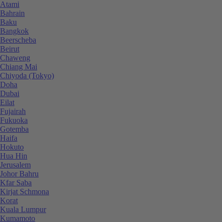
Atami
Bahrain
Baku
Bangkok
Beerscheba
Beirut
Chaweng
Chiang Mai
Chiyoda (Tokyo)
Doha
Dubai
Eilat
Fujairah
Fukuoka
Gotemba
Haifa
Hokuto
Hua Hin
Jerusalem
Johor Bahru
Kfar Saba
Kirjat Schmona
Korat
Kuala Lumpur
Kumamoto