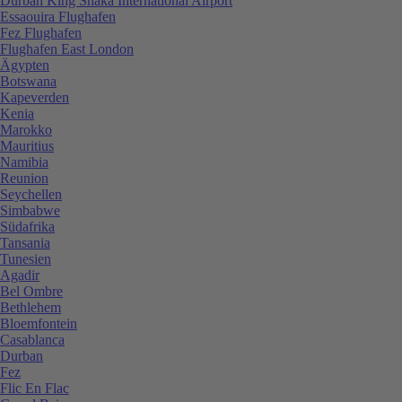
Durban King Shaka International Airport
Essaouira Flughafen
Fez Flughafen
Flughafen East London
Ägypten
Botswana
Kapeverden
Kenia
Marokko
Mauritius
Namibia
Reunion
Seychellen
Simbabwe
Südafrika
Tansania
Tunesien
Agadir
Bel Ombre
Bethlehem
Bloemfontein
Casablanca
Durban
Fez
Flic En Flac