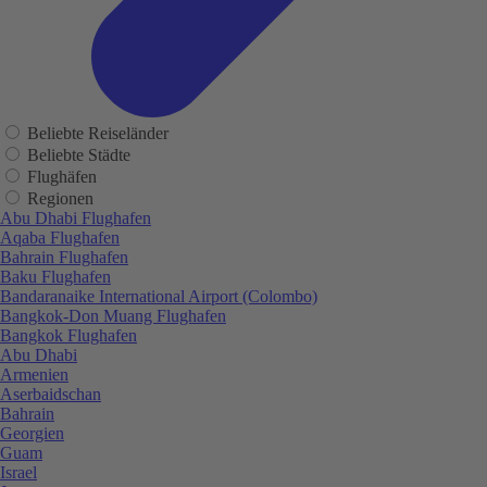
Beliebte Reiseländer
Beliebte Städte
Flughäfen
Regionen
Abu Dhabi Flughafen
Aqaba Flughafen
Bahrain Flughafen
Baku Flughafen
Bandaranaike International Airport (Colombo)
Bangkok-Don Muang Flughafen
Bangkok Flughafen
Abu Dhabi
Armenien
Aserbaidschan
Bahrain
Georgien
Guam
Israel