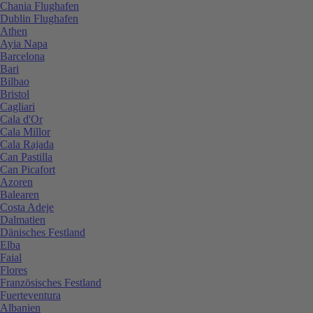
Chania Flughafen
Dublin Flughafen
Athen
Ayia Napa
Barcelona
Bari
Bilbao
Bristol
Cagliari
Cala d'Or
Cala Millor
Cala Rajada
Can Pastilla
Can Picafort
Azoren
Balearen
Costa Adeje
Dalmatien
Dänisches Festland
Elba
Faial
Flores
Französisches Festland
Fuerteventura
Albanien