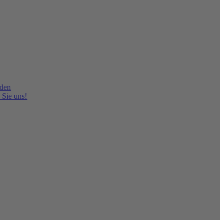
lden
 Sie uns!