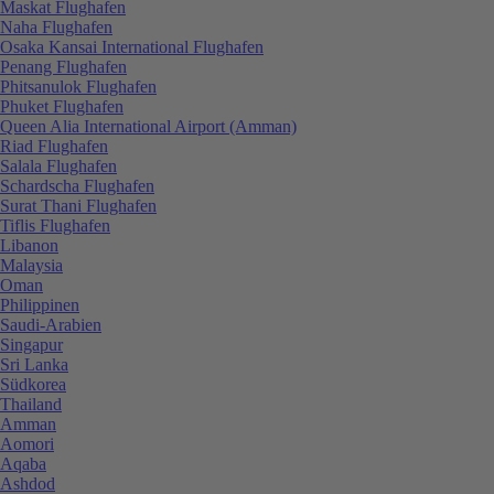
Maskat Flughafen
Naha Flughafen
Osaka Kansai International Flughafen
Penang Flughafen
Phitsanulok Flughafen
Phuket Flughafen
Queen Alia International Airport (Amman)
Riad Flughafen
Salala Flughafen
Schardscha Flughafen
Surat Thani Flughafen
Tiflis Flughafen
Libanon
Malaysia
Oman
Philippinen
Saudi-Arabien
Singapur
Sri Lanka
Südkorea
Thailand
Amman
Aomori
Aqaba
Ashdod