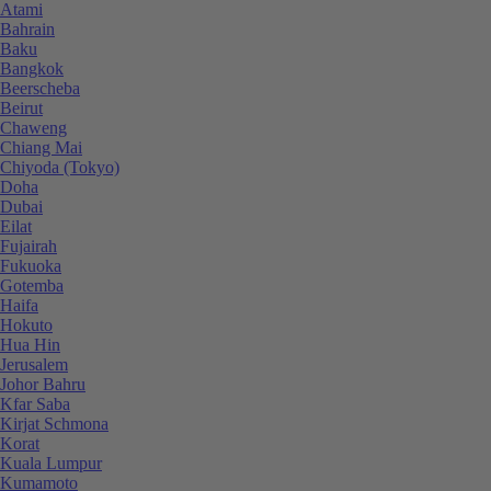
Atami
Bahrain
Baku
Bangkok
Beerscheba
Beirut
Chaweng
Chiang Mai
Chiyoda (Tokyo)
Doha
Dubai
Eilat
Fujairah
Fukuoka
Gotemba
Haifa
Hokuto
Hua Hin
Jerusalem
Johor Bahru
Kfar Saba
Kirjat Schmona
Korat
Kuala Lumpur
Kumamoto