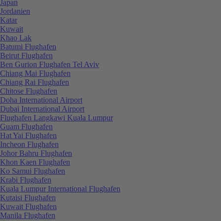
Japan
Jordanien
Katar
Kuwait
Khao Lak
Batumi Flughafen
Beirut Flughafen
Ben Gurion Flughafen Tel Aviv
Chiang Mai Flughafen
Chiang Rai Flughafen
Chitose Flughafen
Doha International Airport
Dubai International Airport
Flughafen Langkawi Kuala Lumpur
Guam Flughafen
Hat Yai Flughafen
Incheon Flughafen
Johor Bahru Flughafen
Khon Kaen Flughafen
Ko Samui Flughafen
Krabi Flughafen
Kuala Lumpur International Flughafen
Kutaisi Flughafen
Kuwait Flughafen
Manila Flughafen