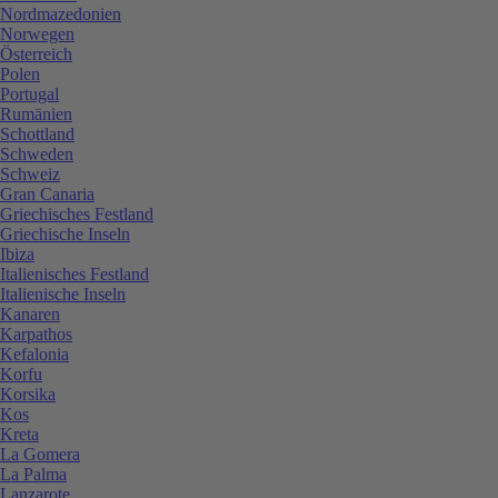
Nordmazedonien
Norwegen
Österreich
Polen
Portugal
Rumänien
Schottland
Schweden
Schweiz
Gran Canaria
Griechisches Festland
Griechische Inseln
Ibiza
Italienisches Festland
Italienische Inseln
Kanaren
Karpathos
Kefalonia
Korfu
Korsika
Kos
Kreta
La Gomera
La Palma
Lanzarote