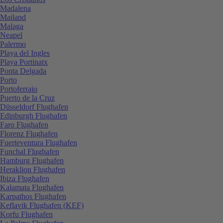
Madalena
Mailand
Malaga
Neapel
Palermo
Playa del Ingles
Playa Portinatx
Ponta Delgada
Porto
Portoferraio
Puerto de la Cruz
Düsseldorf Flughafen
Edinburgh Flughafen
Faro Flughafen
Florenz Flughafen
Fuerteventura Flughafen
Funchal Flughafen
Hamburg Flughafen
Heraklion Flughafen
Ibiza Flughafen
Kalamata Flughafen
Karpathos Flughafen
Keflavik Flughafen (KEF)
Korfu Flughafen