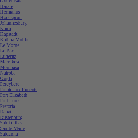
Grand Baie
Harare
Hermanus
Hoedspruit
Johannesburg
Kairo
Kapstadt
Katima Mulilo
Le Morne
Le Port
Lüderitz
Marrakesch
Mombasa
Nairobi
Oujda
Pereybere
Pointe aux Piments
Port Elizabeth
Port Louis
Pretoria
Rabat
Rustenburg
Saint Gilles
Sainte-Marie
Saldanha