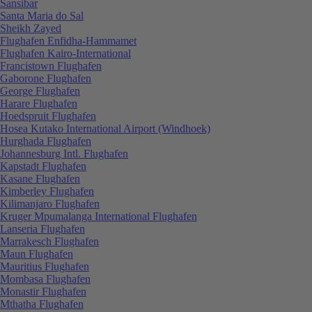
Sansibar
Santa Maria do Sal
Sheikh Zayed
Flughafen Enfidha-Hammamet
Flughafen Kairo-International
Francistown Flughafen
Gaborone Flughafen
George Flughafen
Harare Flughafen
Hoedspruit Flughafen
Hosea Kutako International Airport (Windhoek)
Hurghada Flughafen
Johannesburg Intl. Flughafen
Kapstadt Flughafen
Kasane Flughafen
Kimberley Flughafen
Kilimanjaro Flughafen
Kruger Mpumalanga International Flughafen
Lanseria Flughafen
Marrakesch Flughafen
Maun Flughafen
Mauritius Flughafen
Mombasa Flughafen
Monastir Flughafen
Mthatha Flughafen