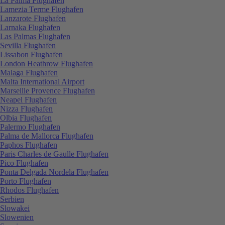
La Palma Flughafen
Lamezia Terme Flughafen
Lanzarote Flughafen
Larnaka Flughafen
Las Palmas Flughafen
Sevilla Flughafen
Lissabon Flughafen
London Heathrow Flughafen
Malaga Flughafen
Malta International Airport
Marseille Provence Flughafen
Neapel Flughafen
Nizza Flughafen
Olbia Flughafen
Palermo Flughafen
Palma de Mallorca Flughafen
Paphos Flughafen
Paris Charles de Gaulle Flughafen
Pico Flughafen
Ponta Delgada Nordela Flughafen
Porto Flughafen
Rhodos Flughafen
Serbien
Slowakei
Slowenien