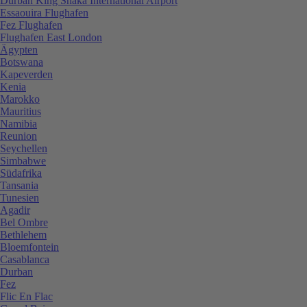
Durban King Shaka International Airport
Essaouira Flughafen
Fez Flughafen
Flughafen East London
Ägypten
Botswana
Kapeverden
Kenia
Marokko
Mauritius
Namibia
Reunion
Seychellen
Simbabwe
Südafrika
Tansania
Tunesien
Agadir
Bel Ombre
Bethlehem
Bloemfontein
Casablanca
Durban
Fez
Flic En Flac