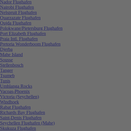
Nador Flughafen
Nairobi Flughafen
Nelspruit Flughafen
Ouarzazate Flughafen
Oujda Flughafen
Polokwane/Pietersburg Flughafen
Port Elizabeth Flughafen
Praia Intl. Flughafen
Pretoria Wonderboom Flughafen
Djerba
Mahe Island
Sousse
Stellenbosch
Tanger
Tsumeb
Tunis
Umhlanga Rocks
Vacoas-Phoenix
Victoria (Seychellen)
Windhoek
Rabat Flughafen
Richards Bay Flughafen
Saint-Denis Flughafen
Seychellen Flughafen (Mahe)
Skukuza Flughafen