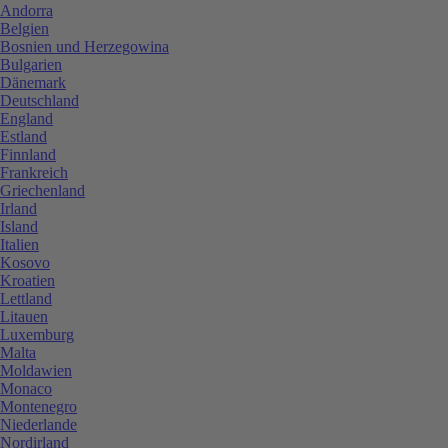
Andorra
Belgien
Bosnien und Herzegowina
Bulgarien
Dänemark
Deutschland
England
Estland
Finnland
Frankreich
Griechenland
Irland
Island
Italien
Kosovo
Kroatien
Lettland
Litauen
Luxemburg
Malta
Moldawien
Monaco
Montenegro
Niederlande
Nordirland