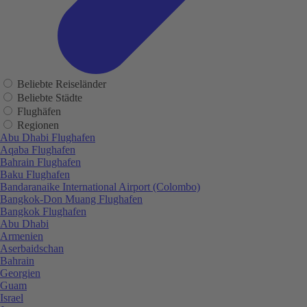
Beliebte Reiseländer
Beliebte Städte
Flughäfen
Regionen
Abu Dhabi Flughafen
Aqaba Flughafen
Bahrain Flughafen
Baku Flughafen
Bandaranaike International Airport (Colombo)
Bangkok-Don Muang Flughafen
Bangkok Flughafen
Abu Dhabi
Armenien
Aserbaidschan
Bahrain
Georgien
Guam
Israel