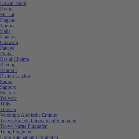
Kuwait-Stadt
Kyoto
Maskat
Nagano
Nagoya
Naha
Natanya
Odawara
Pattaya
Phuket
Ras al-Chaima
Rayong
Rehovot
Rishon Letzion
Samui
Sapporo
Sharjah
Tel Aviv
Tiflis
Yerevan
Vereinigte Arabische Emirate
Tokyo-Haneda International Flughafen
Tokyo-Narita Flughafen
Trang Flughafen
Ubon Ratchathanii Flughafen