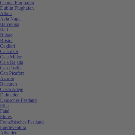
Chania Flughafen
Dublin Flughafen
Athen
Ayia Napa
Barcelona
Bari
Bilbao
Bristol
Cagliari
Cala d'Or
Cala Millor
Cala Rajada
Can Pastilla
Can Picafort
Azoren
Balearen
Costa Adeje
Dalmatien
Dänisches Festland
Elba
Faial
Flores
Französisches Festland
Fuerteventura
Albanien