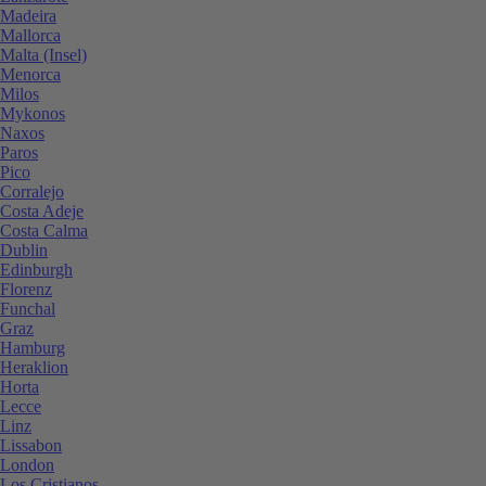
Madeira
Mallorca
Malta (Insel)
Menorca
Milos
Mykonos
Naxos
Paros
Pico
Corralejo
Costa Adeje
Costa Calma
Dublin
Edinburgh
Florenz
Funchal
Graz
Hamburg
Heraklion
Horta
Lecce
Linz
Lissabon
London
Los Cristianos