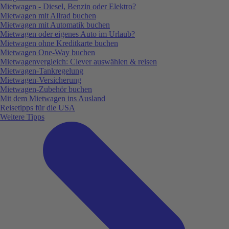
Mietwagen - Diesel, Benzin oder Elektro?
Mietwagen mit Allrad buchen
Mietwagen mit Automatik buchen
Mietwagen oder eigenes Auto im Urlaub?
Mietwagen ohne Kreditkarte buchen
Mietwagen One-Way buchen
Mietwagenvergleich: Clever auswählen & reisen
Mietwagen-Tankregelung
Mietwagen-Versicherung
Mietwagen-Zubehör buchen
Mit dem Mietwagen ins Ausland
Reisetipps für die USA
Weitere Tipps