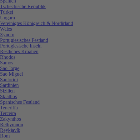
Spanien
Tschechische Republik
Türkei
Ungarn
Vereinigtes Königreich & Nordirland
Wales
Zypern
Portugiesisches Festland
Portugiesische Inseln
Restliches Kroatien
Rhodos
Samos
Sao Jorge
Sao Miguel
Santorini
Sardinien
Sizilien
Skiathos
Spanisches Festland
Teneriffa
Terceira
Zakynthos
Rethymnon
Reykjavík
Rom