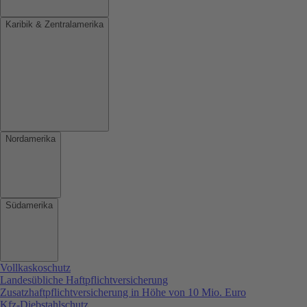
Karibik & Zentralamerika
Nordamerika
Südamerika
Vollkaskoschutz
Landesübliche Haftpflichtversicherung
Zusatzhaftpflichtversicherung in Höhe von 10 Mio. Euro
Kfz-Diebstahlschutz