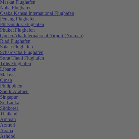
Maskat Flughafen
Naha Flughafen
Osaka Kansai International Flughafen
Penang Flughafen
Phitsanulok Flughafen
Phuket Flughafen
Queen Alia International Airport (Amman)
Riad Flughafen
Salala Flughafen
Schardscha Flughafen
Surat Thani Flughafen
Tiflis Flughafen
Libanon
Malaysia
Oman
Philippinen
Saudi-Arabien
Singapur
Sri Lanka
Südkorea
Thailand
Amman
Aomori
Aqaba
Ashdod