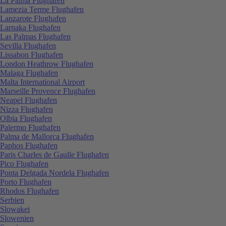
La Palma Flughafen
Lamezia Terme Flughafen
Lanzarote Flughafen
Larnaka Flughafen
Las Palmas Flughafen
Sevilla Flughafen
Lissabon Flughafen
London Heathrow Flughafen
Malaga Flughafen
Malta International Airport
Marseille Provence Flughafen
Neapel Flughafen
Nizza Flughafen
Olbia Flughafen
Palermo Flughafen
Palma de Mallorca Flughafen
Paphos Flughafen
Paris Charles de Gaulle Flughafen
Pico Flughafen
Ponta Delgada Nordela Flughafen
Porto Flughafen
Rhodos Flughafen
Serbien
Slowakei
Slowenien