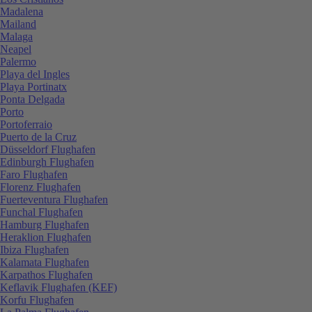
Madalena
Mailand
Malaga
Neapel
Palermo
Playa del Ingles
Playa Portinatx
Ponta Delgada
Porto
Portoferraio
Puerto de la Cruz
Düsseldorf Flughafen
Edinburgh Flughafen
Faro Flughafen
Florenz Flughafen
Fuerteventura Flughafen
Funchal Flughafen
Hamburg Flughafen
Heraklion Flughafen
Ibiza Flughafen
Kalamata Flughafen
Karpathos Flughafen
Keflavik Flughafen (KEF)
Korfu Flughafen