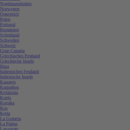
Nordmazedonien
Norwegen
Österreich
Polen
Portugal
Rumänien
Schottland
Schweden
Schweiz
Gran Canaria
Griechisches Festland
Griechische Inseln
Ibiza
Italienisches Festland
Italienische Inseln
Kanaren
Karpathos
Kefalonia
Korfu
Korsika
Kos
Kreta
La Gomera
La Palma
Lanzarote