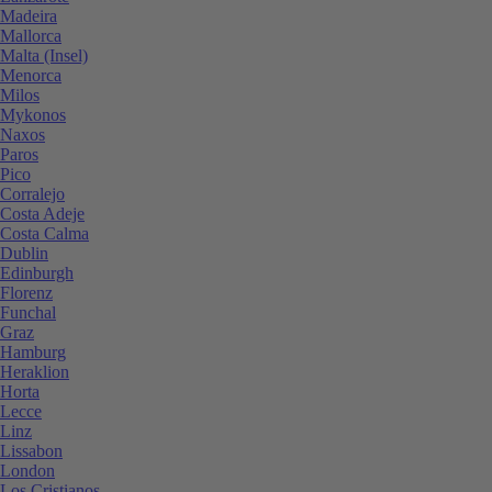
Madeira
Mallorca
Malta (Insel)
Menorca
Milos
Mykonos
Naxos
Paros
Pico
Corralejo
Costa Adeje
Costa Calma
Dublin
Edinburgh
Florenz
Funchal
Graz
Hamburg
Heraklion
Horta
Lecce
Linz
Lissabon
London
Los Cristianos