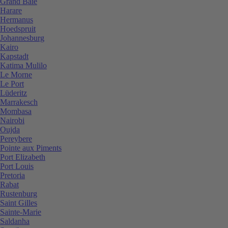
Grand Baie
Harare
Hermanus
Hoedspruit
Johannesburg
Kairo
Kapstadt
Katima Mulilo
Le Morne
Le Port
Lüderitz
Marrakesch
Mombasa
Nairobi
Oujda
Pereybere
Pointe aux Piments
Port Elizabeth
Port Louis
Pretoria
Rabat
Rustenburg
Saint Gilles
Sainte-Marie
Saldanha