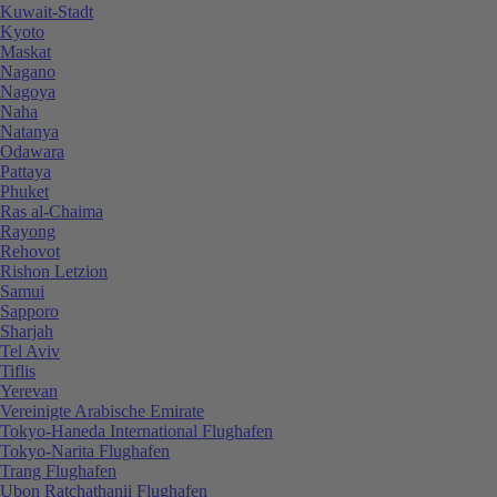
Kuwait-Stadt
Kyoto
Maskat
Nagano
Nagoya
Naha
Natanya
Odawara
Pattaya
Phuket
Ras al-Chaima
Rayong
Rehovot
Rishon Letzion
Samui
Sapporo
Sharjah
Tel Aviv
Tiflis
Yerevan
Vereinigte Arabische Emirate
Tokyo-Haneda International Flughafen
Tokyo-Narita Flughafen
Trang Flughafen
Ubon Ratchathanii Flughafen