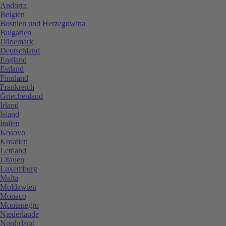
Andorra
Belgien
Bosnien und Herzegowina
Bulgarien
Dänemark
Deutschland
England
Estland
Finnland
Frankreich
Griechenland
Irland
Island
Italien
Kosovo
Kroatien
Lettland
Litauen
Luxemburg
Malta
Moldawien
Monaco
Montenegro
Niederlande
Nordirland