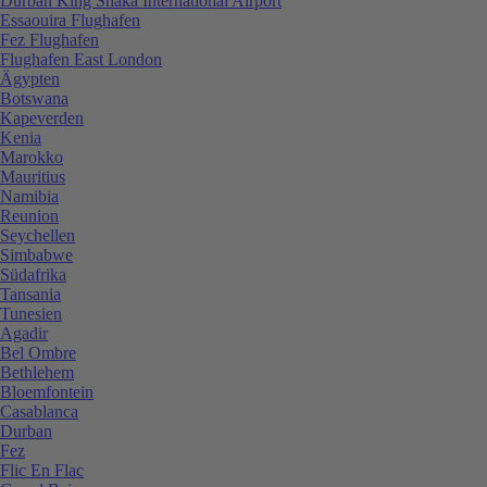
Durban King Shaka International Airport
Essaouira Flughafen
Fez Flughafen
Flughafen East London
Ägypten
Botswana
Kapeverden
Kenia
Marokko
Mauritius
Namibia
Reunion
Seychellen
Simbabwe
Südafrika
Tansania
Tunesien
Agadir
Bel Ombre
Bethlehem
Bloemfontein
Casablanca
Durban
Fez
Flic En Flac