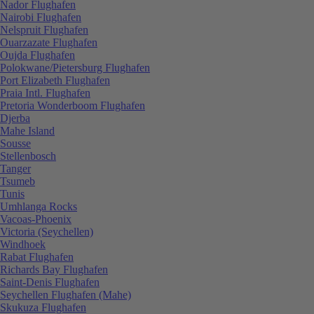
Nador Flughafen
Nairobi Flughafen
Nelspruit Flughafen
Ouarzazate Flughafen
Oujda Flughafen
Polokwane/Pietersburg Flughafen
Port Elizabeth Flughafen
Praia Intl. Flughafen
Pretoria Wonderboom Flughafen
Djerba
Mahe Island
Sousse
Stellenbosch
Tanger
Tsumeb
Tunis
Umhlanga Rocks
Vacoas-Phoenix
Victoria (Seychellen)
Windhoek
Rabat Flughafen
Richards Bay Flughafen
Saint-Denis Flughafen
Seychellen Flughafen (Mahe)
Skukuza Flughafen