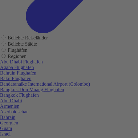
Beliebte Reiseländer
Beliebte Städte
Flughäfen
Regionen
Abu Dhabi Flughafen
Aqaba Flughafen
Bahrain Flughafen
Baku Flughafen
Bandaranaike International Airport (Colombo)
Bangkok-Don Muang Flughafen
Bangkok Flughafen
Abu Dhabi
Armenien
Aserbaidschan
Bahrain
Georgien
Guam
Israel