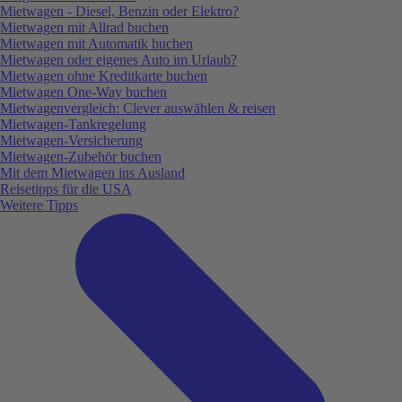
Mietwagen - Diesel, Benzin oder Elektro?
Mietwagen mit Allrad buchen
Mietwagen mit Automatik buchen
Mietwagen oder eigenes Auto im Urlaub?
Mietwagen ohne Kreditkarte buchen
Mietwagen One-Way buchen
Mietwagenvergleich: Clever auswählen & reisen
Mietwagen-Tankregelung
Mietwagen-Versicherung
Mietwagen-Zubehör buchen
Mit dem Mietwagen ins Ausland
Reisetipps für die USA
Weitere Tipps