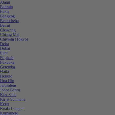
Atami
Bahrain
Baku
Bangkok
Beerscheba
Beirut
Chaweng
Chiang Mai
Chiyoda (Tokyo)
Doha
Dubai
Eilat
Fujairah
Fukuoka
Gotemba
Haifa
Hokuto
Hua Hin
Jerusalem
Johor Bahru
Kfar Saba
Kirjat Schmona
Korat
Kuala Lumpur
Kumamoto