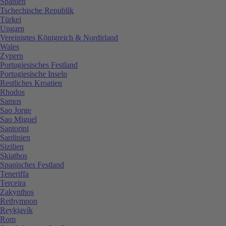
Spanien
Tschechische Republik
Türkei
Ungarn
Vereinigtes Königreich & Nordirland
Wales
Zypern
Portugiesisches Festland
Portugiesische Inseln
Restliches Kroatien
Rhodos
Samos
Sao Jorge
Sao Miguel
Santorini
Sardinien
Sizilien
Skiathos
Spanisches Festland
Teneriffa
Terceira
Zakynthos
Rethymnon
Reykjavík
Rom