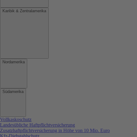
Karibik & Zentralamerika
Nordamerika
Südamerika
Vollkaskoschutz
Landesübliche Haftpflichtversicherung
Zusatzhaftpflichtversicherung in Höhe von 10 Mio. Euro
Kfz-Diebstahlschutz