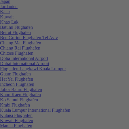
Japan
Jordanien
Katar
Kuwait
Khao Lak
Batumi Flughafen
Beirut Flughafen
Ben Gurion Flughafen Tel Aviv
Chiang Mai Flughafen
Chiang Rai Flughafen
Chitose Flughafen
Doha International Airport
Dubai International Airport
Flughafen Langkawi Kuala Lumpur
Guam Flughafen
Hat Yai Flughafen
Incheon Flughafen
Johor Bahru Flughafen
Khon Kaen Flughafen
Ko Samui Flughafen
Krabi Flughafen
Kuala Lumpur International Flughafen
Kutaisi Flughafen
Kuwait Flughafen
Manila Flughafen