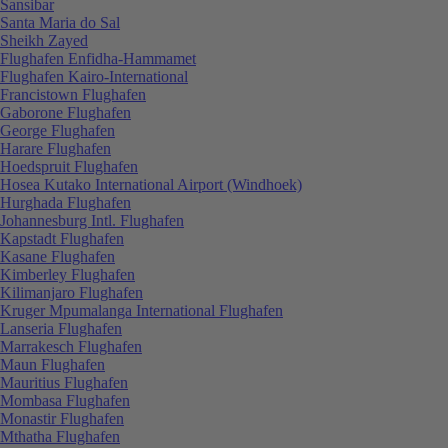
Sansibar
Santa Maria do Sal
Sheikh Zayed
Flughafen Enfidha-Hammamet
Flughafen Kairo-International
Francistown Flughafen
Gaborone Flughafen
George Flughafen
Harare Flughafen
Hoedspruit Flughafen
Hosea Kutako International Airport (Windhoek)
Hurghada Flughafen
Johannesburg Intl. Flughafen
Kapstadt Flughafen
Kasane Flughafen
Kimberley Flughafen
Kilimanjaro Flughafen
Kruger Mpumalanga International Flughafen
Lanseria Flughafen
Marrakesch Flughafen
Maun Flughafen
Mauritius Flughafen
Mombasa Flughafen
Monastir Flughafen
Mthatha Flughafen