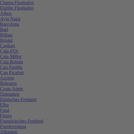
Chania Flughafen
Dublin Flughafen
Athen
Ayia Napa
Barcelona
Bari
Bilbao
Bristol
Cagliari
Cala d'Or
Cala Millor
Cala Rajada
Can Pastilla
Can Picafort
Azoren
Balearen
Costa Adeje
Dalmatien
Dänisches Festland
Elba
Faial
Flores
Französisches Festland
Fuerteventura
Albanien