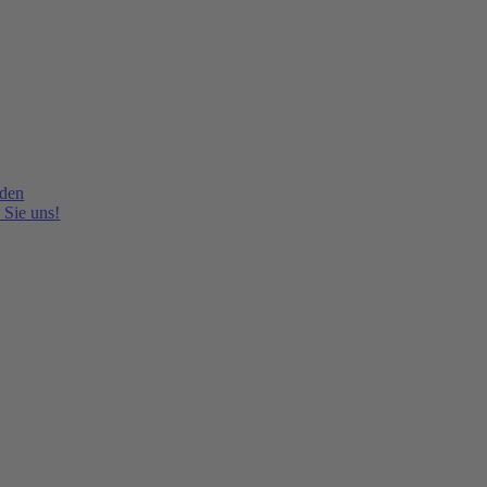
lden
 Sie uns!