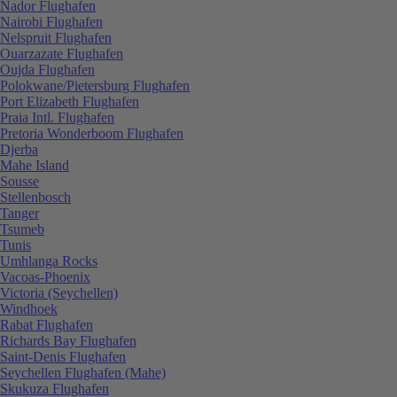
Nador Flughafen
Nairobi Flughafen
Nelspruit Flughafen
Ouarzazate Flughafen
Oujda Flughafen
Polokwane/Pietersburg Flughafen
Port Elizabeth Flughafen
Praia Intl. Flughafen
Pretoria Wonderboom Flughafen
Djerba
Mahe Island
Sousse
Stellenbosch
Tanger
Tsumeb
Tunis
Umhlanga Rocks
Vacoas-Phoenix
Victoria (Seychellen)
Windhoek
Rabat Flughafen
Richards Bay Flughafen
Saint-Denis Flughafen
Seychellen Flughafen (Mahe)
Skukuza Flughafen