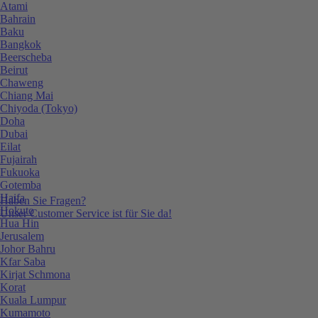
Atami
Bahrain
Baku
Bangkok
Beerscheba
Beirut
Chaweng
Chiang Mai
Chiyoda (Tokyo)
Doha
Dubai
Eilat
Fujairah
Fukuoka
Gotemba
Haifa
Haben Sie Fragen?
Hokuto
Unser Customer Service ist für Sie da!
Hua Hin
Jerusalem
Johor Bahru
Kfar Saba
Kirjat Schmona
Korat
Kuala Lumpur
Kumamoto