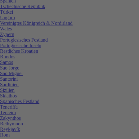
Spanien
Tschechische Republik
Türkei
Ungarn
Vereinigtes Königreich & Nordirland
Wales
Zypern
Portugiesisches Festland
Portugiesische Inseln
Restliches Kroatien
Rhodos
Samos
Sao Jorge
Sao Miguel
Santorini
Sardinien
Sizilien
Skiathos
Spanisches Festland
Teneriffa
Terceira
Zakynthos
Rethymnon
Reykjavík
Rom