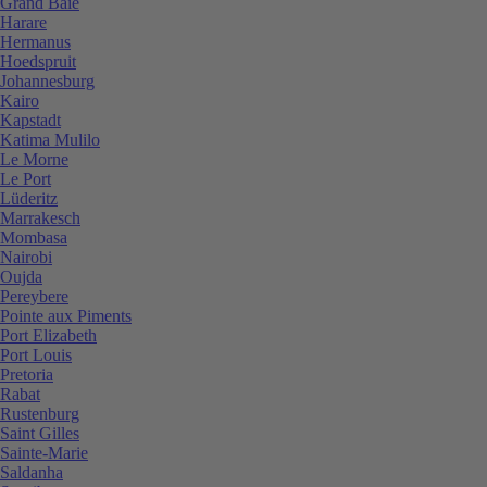
Grand Baie
Harare
Hermanus
Hoedspruit
Johannesburg
Kairo
Kapstadt
Katima Mulilo
Le Morne
Le Port
Lüderitz
Marrakesch
Mombasa
Nairobi
Oujda
Pereybere
Pointe aux Piments
Port Elizabeth
Port Louis
Pretoria
Rabat
Rustenburg
Saint Gilles
Sainte-Marie
Saldanha