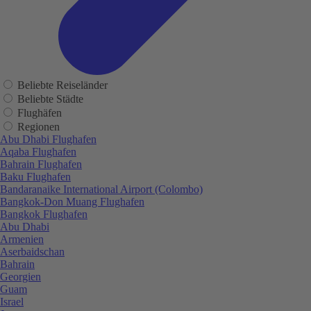
Beliebte Reiseländer
Beliebte Städte
Flughäfen
Regionen
Abu Dhabi Flughafen
Aqaba Flughafen
Bahrain Flughafen
Baku Flughafen
Bandaranaike International Airport (Colombo)
Bangkok-Don Muang Flughafen
Bangkok Flughafen
Abu Dhabi
Armenien
Aserbaidschan
Bahrain
Georgien
Guam
Israel