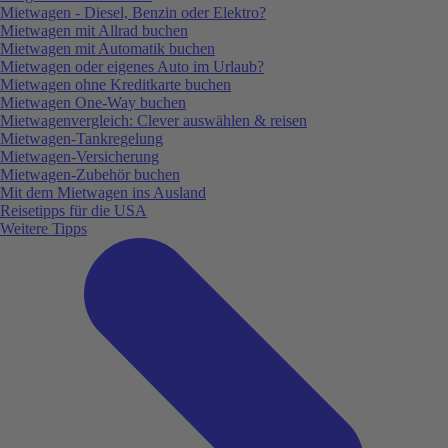
Mietwagen - Diesel, Benzin oder Elektro?
Mietwagen mit Allrad buchen
Mietwagen mit Automatik buchen
Mietwagen oder eigenes Auto im Urlaub?
Mietwagen ohne Kreditkarte buchen
Mietwagen One-Way buchen
Mietwagenvergleich: Clever auswählen & reisen
Mietwagen-Tankregelung
Mietwagen-Versicherung
Mietwagen-Zubehör buchen
Mit dem Mietwagen ins Ausland
Reisetipps für die USA
Weitere Tipps