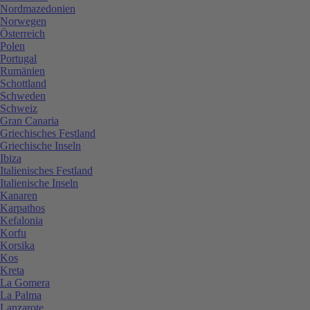
Nordmazedonien
Norwegen
Österreich
Polen
Portugal
Rumänien
Schottland
Schweden
Schweiz
Gran Canaria
Griechisches Festland
Griechische Inseln
Ibiza
Italienisches Festland
Italienische Inseln
Kanaren
Karpathos
Kefalonia
Korfu
Korsika
Kos
Kreta
La Gomera
La Palma
Lanzarote