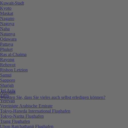
Kuwait-Stadt
Kyoto
Maskat
Nagano
Nagoya
Naha
Natanya
Odawara
Pattaya
Phuket
Ras al-Chaima
Rayong
Rehovot
Rishon Letzion
Samui
Sapporo
Sharjah
Tel Aviv
Account
Tiflis
Wussten Sie, dass Sie vieles auch selbst erledigen können?
Yerevan
Vereinigte Arabische Emirate
Tokyo-Haneda International Flughafen
Tokyo-Narita Flughafen
Trang Flughafen
Ubon Ratchathanii Flughafen