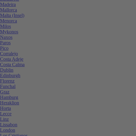
Madeira
Mallorca
Malta (Insel)
Menorca
Milos
Mykonos
Naxos
Paros
Pico
Corralejo
Costa Adeje
Costa Calma
Dublin
Edinburgh
Florenz
Funchal
Graz
Hamburg
Heraklion
Horta
Lecce
Linz
Lissabon
London
Los Cristianos