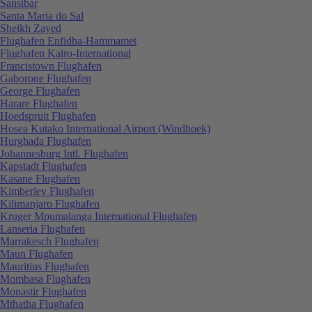
Sansibar
Santa Maria do Sal
Sheikh Zayed
Flughafen Enfidha-Hammamet
Flughafen Kairo-International
Francistown Flughafen
Gaborone Flughafen
George Flughafen
Harare Flughafen
Hoedspruit Flughafen
Hosea Kutako International Airport (Windhoek)
Hurghada Flughafen
Johannesburg Intl. Flughafen
Kapstadt Flughafen
Kasane Flughafen
Kimberley Flughafen
Kilimanjaro Flughafen
Kruger Mpumalanga International Flughafen
Lanseria Flughafen
Marrakesch Flughafen
Maun Flughafen
Mauritius Flughafen
Mombasa Flughafen
Monastir Flughafen
Mthatha Flughafen