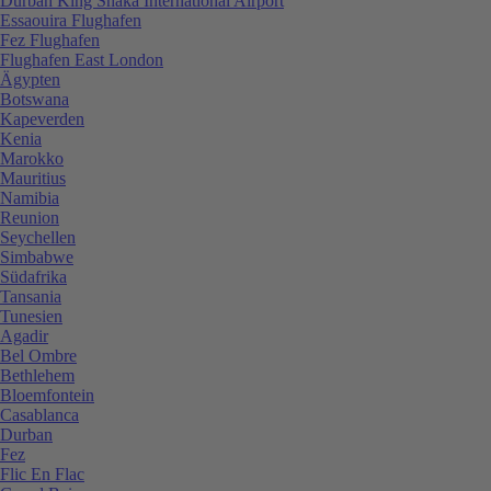
Durban King Shaka International Airport
Essaouira Flughafen
Fez Flughafen
Flughafen East London
Ägypten
Botswana
Kapeverden
Kenia
Marokko
Mauritius
Namibia
Reunion
Seychellen
Simbabwe
Südafrika
Tansania
Tunesien
Agadir
Bel Ombre
Bethlehem
Bloemfontein
Casablanca
Durban
Fez
Flic En Flac