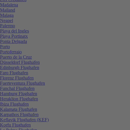
Madalena
Mailand
Malaga
Neapel
Palermo
Playa del Ingles
Playa Portinatx
Ponta Delgada
Porto
Portoferraio
Puerto de la Cruz
Düsseldorf Flughafen
Edinburgh Flughafen
Faro Flughafen
Florenz Flughafen
Fuerteventura Flughafen
Funchal Flughafen
Hamburg Flughafen
Heraklion Flughafen
Ibiza Flughafen
Kalamata Flughafen
Karpathos Flughafen
Keflavik Flughafen (KEF)
Korfu Flughafen