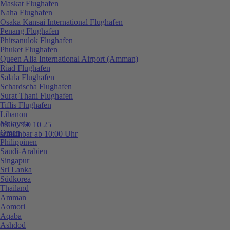
Maskat Flughafen
Naha Flughafen
Osaka Kansai International Flughafen
Penang Flughafen
Phitsanulok Flughafen
Phuket Flughafen
Queen Alia International Airport (Amman)
Riad Flughafen
Salala Flughafen
Schardscha Flughafen
Surat Thani Flughafen
Tiflis Flughafen
Libanon
Malaysia
0800 / 50 10 25
Oman
erreichbar ab 10:00 Uhr
Philippinen
Saudi-Arabien
Singapur
Sri Lanka
Südkorea
Thailand
Amman
Aomori
Aqaba
Ashdod