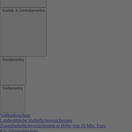
Karibik & Zentralamerika
Nordamerika
Südamerika
Vollkaskoschutz
Landesübliche Haftpflichtversicherung
Zusatzhaftpflichtversicherung in Höhe von 10 Mio. Euro
Kfz-Diebstahlschutz