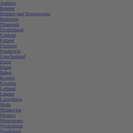
Andorra
Belgien
Bosnien und Herzegowina
Bulgarien
Dänemark
Deutschland
England
Estland
Finnland
Frankreich
Griechenland
Irland
Island
Italien
Kosovo
Kroatien
Lettland
Litauen
Luxemburg
Malta
Moldawien
Monaco
Montenegro
Niederlande
Nordirland