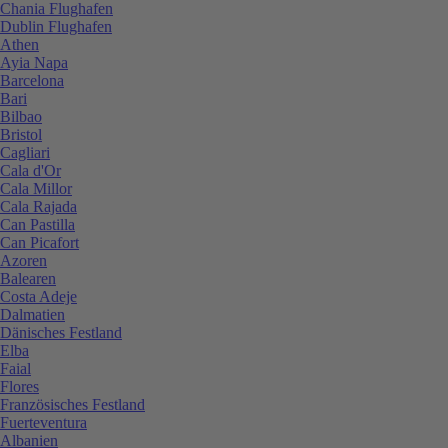
Chania Flughafen
Dublin Flughafen
Athen
Ayia Napa
Barcelona
Bari
Bilbao
Bristol
Cagliari
Cala d'Or
Cala Millor
Cala Rajada
Can Pastilla
Can Picafort
Azoren
Balearen
Costa Adeje
Dalmatien
Dänisches Festland
Elba
Faial
Flores
Französisches Festland
Fuerteventura
Albanien