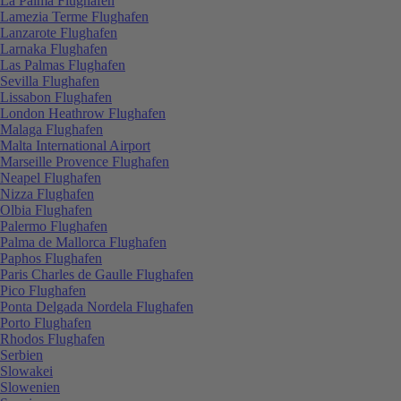
La Palma Flughafen
Lamezia Terme Flughafen
Lanzarote Flughafen
Larnaka Flughafen
Las Palmas Flughafen
Sevilla Flughafen
Lissabon Flughafen
London Heathrow Flughafen
Malaga Flughafen
Malta International Airport
Marseille Provence Flughafen
Neapel Flughafen
Nizza Flughafen
Olbia Flughafen
Palermo Flughafen
Palma de Mallorca Flughafen
Paphos Flughafen
Paris Charles de Gaulle Flughafen
Pico Flughafen
Ponta Delgada Nordela Flughafen
Porto Flughafen
Rhodos Flughafen
Serbien
Slowakei
Slowenien