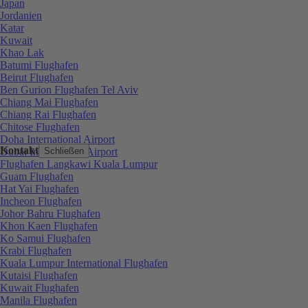
Japan
Jordanien
Katar
Kuwait
Khao Lak
Batumi Flughafen
Beirut Flughafen
Ben Gurion Flughafen Tel Aviv
Chiang Mai Flughafen
Chiang Rai Flughafen
Chitose Flughafen
Doha International Airport
Kontakt
Dubai International Airport
Schließen
Flughafen Langkawi Kuala Lumpur
Guam Flughafen
Hat Yai Flughafen
Incheon Flughafen
Johor Bahru Flughafen
Khon Kaen Flughafen
Ko Samui Flughafen
Krabi Flughafen
Kuala Lumpur International Flughafen
Kutaisi Flughafen
Kuwait Flughafen
Manila Flughafen