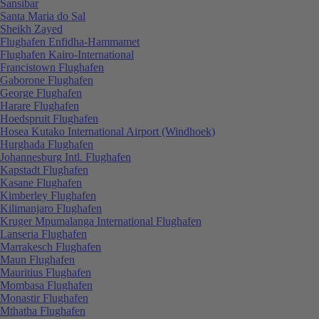
Sansibar
Santa Maria do Sal
Sheikh Zayed
Flughafen Enfidha-Hammamet
Flughafen Kairo-International
Francistown Flughafen
Gaborone Flughafen
George Flughafen
Harare Flughafen
Hoedspruit Flughafen
Hosea Kutako International Airport (Windhoek)
Hurghada Flughafen
Johannesburg Intl. Flughafen
Kapstadt Flughafen
Kasane Flughafen
Kimberley Flughafen
Kilimanjaro Flughafen
Kruger Mpumalanga International Flughafen
Lanseria Flughafen
Marrakesch Flughafen
Maun Flughafen
Mauritius Flughafen
Mombasa Flughafen
Monastir Flughafen
Mthatha Flughafen