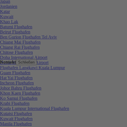
Japan
Jordanien
Katar
Kuwait
Khao Lak
Batumi Flughafen
Beirut Flughafen
Ben Gurion Flughafen Tel Aviv
Chiang Mai Flughafen
Chiang Rai Flughafen
Chitose Flughafen
Doha International Airport
Kontakt
Dubai International Airport
Schließen
Flughafen Langkawi Kuala Lumpur
Guam Flughafen
Hat Yai Flughafen
Incheon Flughafen
Johor Bahru Flughafen
Khon Kaen Flughafen
Ko Samui Flughafen
Krabi Flughafen
Kuala Lumpur International Flughafen
Kutaisi Flughafen
Kuwait Flughafen
Manila Flughafen