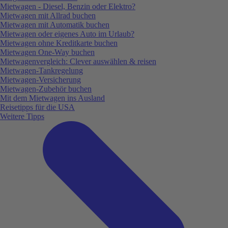
Mietwagen - Diesel, Benzin oder Elektro?
Mietwagen mit Allrad buchen
Mietwagen mit Automatik buchen
Mietwagen oder eigenes Auto im Urlaub?
Mietwagen ohne Kreditkarte buchen
Mietwagen One-Way buchen
Mietwagenvergleich: Clever auswählen & reisen
Mietwagen-Tankregelung
Mietwagen-Versicherung
Mietwagen-Zubehör buchen
Mit dem Mietwagen ins Ausland
Reisetipps für die USA
Weitere Tipps