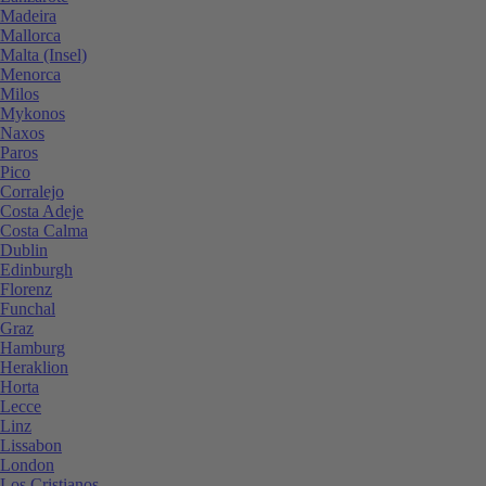
Madeira
Mallorca
Malta (Insel)
Menorca
Milos
Mykonos
Naxos
Paros
Pico
Corralejo
Costa Adeje
Costa Calma
Dublin
Edinburgh
Florenz
Funchal
Graz
Hamburg
Heraklion
Horta
Lecce
Linz
Lissabon
London
Los Cristianos