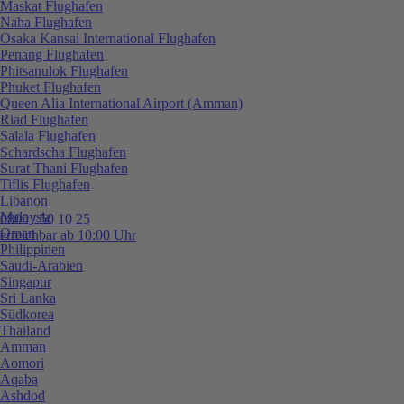
Maskat Flughafen
Naha Flughafen
Osaka Kansai International Flughafen
Penang Flughafen
Phitsanulok Flughafen
Phuket Flughafen
Queen Alia International Airport (Amman)
Riad Flughafen
Salala Flughafen
Schardscha Flughafen
Surat Thani Flughafen
Tiflis Flughafen
Libanon
Malaysia
0800 / 50 10 25
Oman
erreichbar ab 10:00 Uhr
Philippinen
Saudi-Arabien
Singapur
Sri Lanka
Südkorea
Thailand
Amman
Aomori
Aqaba
Ashdod