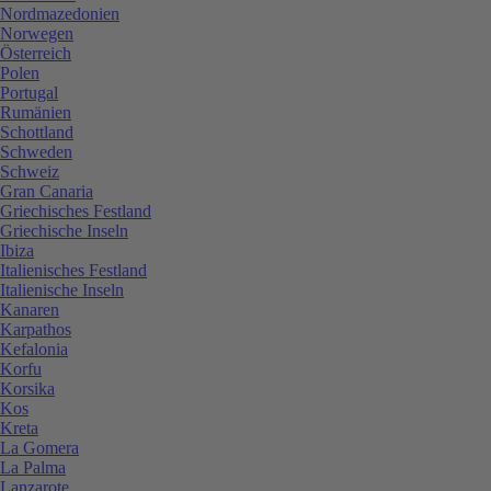
Nordmazedonien
Norwegen
Österreich
Polen
Portugal
Rumänien
Schottland
Schweden
Schweiz
Gran Canaria
Griechisches Festland
Griechische Inseln
Ibiza
Italienisches Festland
Italienische Inseln
Kanaren
Karpathos
Kefalonia
Korfu
Korsika
Kos
Kreta
La Gomera
La Palma
Lanzarote