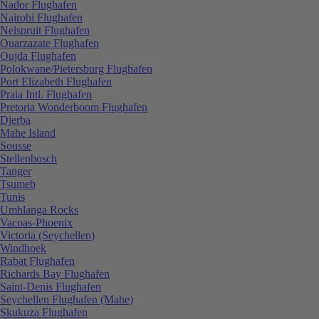
Nador Flughafen
Nairobi Flughafen
Nelspruit Flughafen
Ouarzazate Flughafen
Oujda Flughafen
Polokwane/Pietersburg Flughafen
Port Elizabeth Flughafen
Praia Intl. Flughafen
Pretoria Wonderboom Flughafen
Djerba
Mahe Island
Sousse
Stellenbosch
Tanger
Tsumeb
Tunis
Umhlanga Rocks
Vacoas-Phoenix
Victoria (Seychellen)
Windhoek
Rabat Flughafen
Richards Bay Flughafen
Saint-Denis Flughafen
Seychellen Flughafen (Mahe)
Skukuza Flughafen