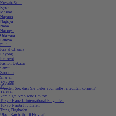
Kuwait-Stadt
Kyoto
Maskat
Nagano
Nagoya
Naha
Natanya
Odawara
Pattaya
Phuket
Ras al-Chaima
Rayong
Rehovot
Rishon Letzion
Samui
Sapporo
Sharjah
Tel Aviv
Account
Tiflis
Wussten Sie, dass Sie vieles auch selbst erledigen können?
Yerevan
Vereinigte Arabische Emirate
Tokyo-Haneda International Flughafen
Tokyo-Narita Flughafen
Trang Flughafen
Ubon Ratchathanii Flughafen