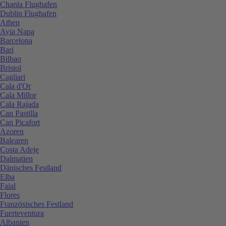
Chania Flughafen
Dublin Flughafen
Athen
Ayia Napa
Barcelona
Bari
Bilbao
Bristol
Cagliari
Cala d'Or
Cala Millor
Cala Rajada
Can Pastilla
Can Picafort
Azoren
Balearen
Costa Adeje
Dalmatien
Dänisches Festland
Elba
Faial
Flores
Französisches Festland
Fuerteventura
Albanien