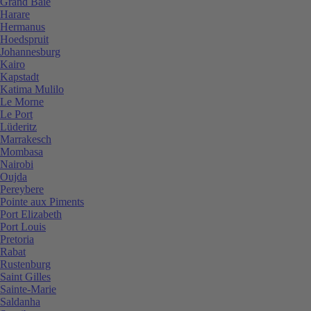
Grand Baie
Harare
Hermanus
Hoedspruit
Johannesburg
Kairo
Kapstadt
Katima Mulilo
Le Morne
Le Port
Lüderitz
Marrakesch
Mombasa
Nairobi
Oujda
Pereybere
Pointe aux Piments
Port Elizabeth
Port Louis
Pretoria
Rabat
Rustenburg
Saint Gilles
Sainte-Marie
Saldanha