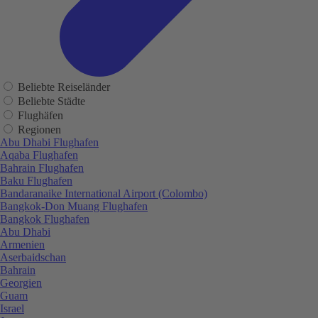
Beliebte Reiseländer
Beliebte Städte
Flughäfen
Regionen
Abu Dhabi Flughafen
Aqaba Flughafen
Bahrain Flughafen
Baku Flughafen
Bandaranaike International Airport (Colombo)
Bangkok-Don Muang Flughafen
Bangkok Flughafen
Abu Dhabi
Armenien
Aserbaidschan
Bahrain
Georgien
Guam
Israel