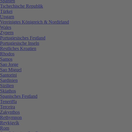
Spanien
Tschechische Republik
Türkei
Ungarn
Vereinigtes Königreich & Nordirland
Wales
Zypern
Portugiesisches Festland
Portugiesische Inseln
Restliches Kroatien
Rhodos
Samos
Sao Jorge
Sao Miguel
Santorini
Sardinien
Sizilien
Skiathos
Spanisches Festland
Teneriffa
Terceira
Zakynthos
Rethymnon
Reykjavík
Rom