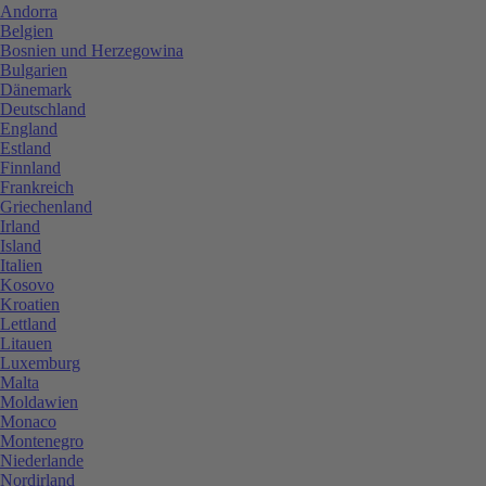
Andorra
Belgien
Bosnien und Herzegowina
Bulgarien
Dänemark
Deutschland
England
Estland
Finnland
Frankreich
Griechenland
Irland
Island
Italien
Kosovo
Kroatien
Lettland
Litauen
Luxemburg
Malta
Moldawien
Monaco
Montenegro
Niederlande
Nordirland