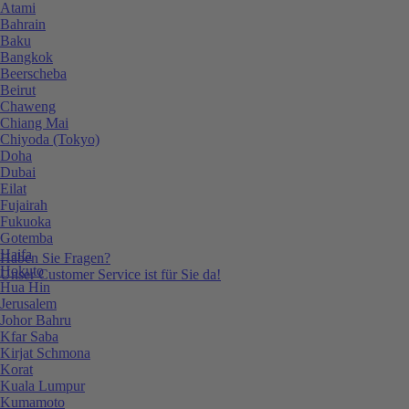
Atami
Bahrain
Baku
Bangkok
Beerscheba
Beirut
Chaweng
Chiang Mai
Chiyoda (Tokyo)
Doha
Dubai
Eilat
Fujairah
Fukuoka
Gotemba
Haifa
Haben Sie Fragen?
Hokuto
Unser Customer Service ist für Sie da!
Hua Hin
Jerusalem
Johor Bahru
Kfar Saba
Kirjat Schmona
Korat
Kuala Lumpur
Kumamoto