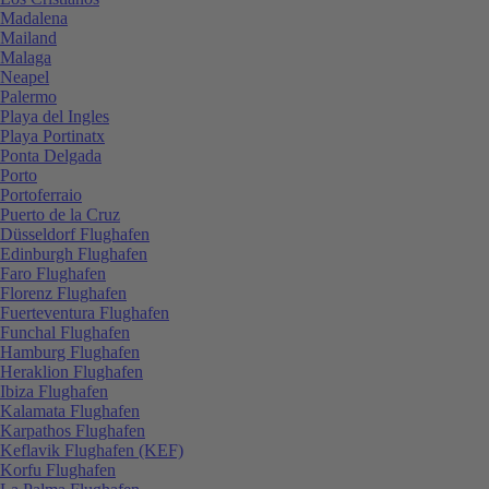
Madalena
Mailand
Malaga
Neapel
Palermo
Playa del Ingles
Playa Portinatx
Ponta Delgada
Porto
Portoferraio
Puerto de la Cruz
Düsseldorf Flughafen
Edinburgh Flughafen
Faro Flughafen
Florenz Flughafen
Fuerteventura Flughafen
Funchal Flughafen
Hamburg Flughafen
Heraklion Flughafen
Ibiza Flughafen
Kalamata Flughafen
Karpathos Flughafen
Keflavik Flughafen (KEF)
Korfu Flughafen