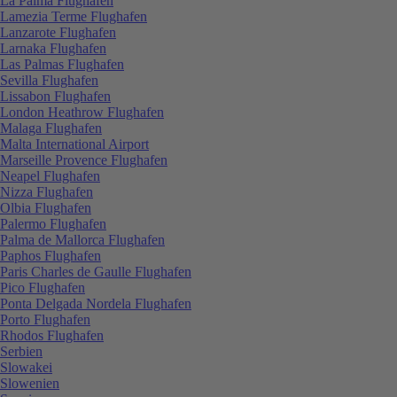
La Palma Flughafen
Lamezia Terme Flughafen
Lanzarote Flughafen
Larnaka Flughafen
Las Palmas Flughafen
Sevilla Flughafen
Lissabon Flughafen
London Heathrow Flughafen
Malaga Flughafen
Malta International Airport
Marseille Provence Flughafen
Neapel Flughafen
Nizza Flughafen
Olbia Flughafen
Palermo Flughafen
Palma de Mallorca Flughafen
Paphos Flughafen
Paris Charles de Gaulle Flughafen
Pico Flughafen
Ponta Delgada Nordela Flughafen
Porto Flughafen
Rhodos Flughafen
Serbien
Slowakei
Slowenien