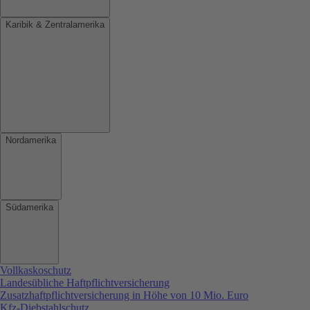
Karibik & Zentralamerika
Nordamerika
Südamerika
Vollkaskoschutz
Landesübliche Haftpflichtversicherung
Zusatzhaftpflichtversicherung in Höhe von 10 Mio. Euro
Kfz-Diebstahlschutz