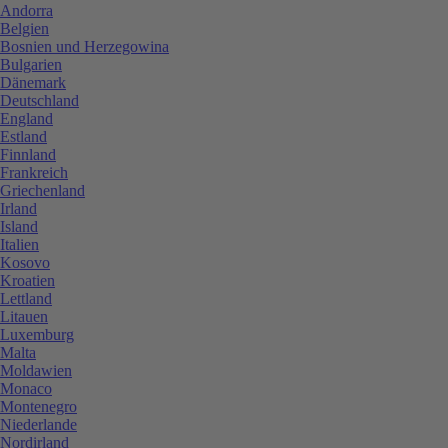
Andorra
Belgien
Bosnien und Herzegowina
Bulgarien
Dänemark
Deutschland
England
Estland
Finnland
Frankreich
Griechenland
Irland
Island
Italien
Kosovo
Kroatien
Lettland
Litauen
Luxemburg
Malta
Moldawien
Monaco
Montenegro
Niederlande
Nordirland