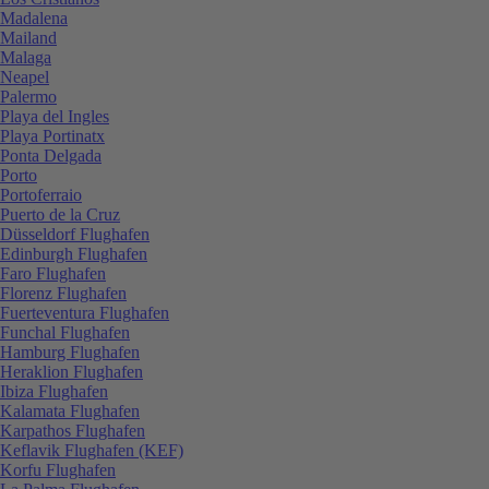
Madalena
Mailand
Malaga
Neapel
Palermo
Playa del Ingles
Playa Portinatx
Ponta Delgada
Porto
Portoferraio
Puerto de la Cruz
Düsseldorf Flughafen
Edinburgh Flughafen
Faro Flughafen
Florenz Flughafen
Fuerteventura Flughafen
Funchal Flughafen
Hamburg Flughafen
Heraklion Flughafen
Ibiza Flughafen
Kalamata Flughafen
Karpathos Flughafen
Keflavik Flughafen (KEF)
Korfu Flughafen