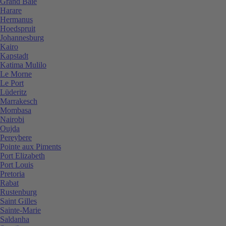
Grand Baie
Harare
Hermanus
Hoedspruit
Johannesburg
Kairo
Kapstadt
Katima Mulilo
Le Morne
Le Port
Lüderitz
Marrakesch
Mombasa
Nairobi
Oujda
Pereybere
Pointe aux Piments
Port Elizabeth
Port Louis
Pretoria
Rabat
Rustenburg
Saint Gilles
Sainte-Marie
Saldanha