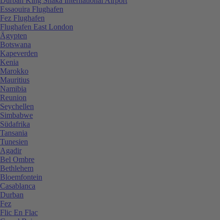
Durban King Shaka International Airport
Essaouira Flughafen
Fez Flughafen
Flughafen East London
Ägypten
Botswana
Kapeverden
Kenia
Marokko
Mauritius
Namibia
Reunion
Seychellen
Simbabwe
Südafrika
Tansania
Tunesien
Agadir
Bel Ombre
Bethlehem
Bloemfontein
Casablanca
Durban
Fez
Flic En Flac