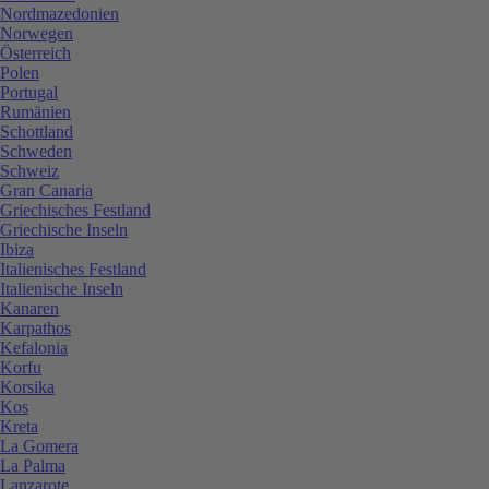
Nordmazedonien
Norwegen
Österreich
Polen
Portugal
Rumänien
Schottland
Schweden
Schweiz
Gran Canaria
Griechisches Festland
Griechische Inseln
Ibiza
Italienisches Festland
Italienische Inseln
Kanaren
Karpathos
Kefalonia
Korfu
Korsika
Kos
Kreta
La Gomera
La Palma
Lanzarote