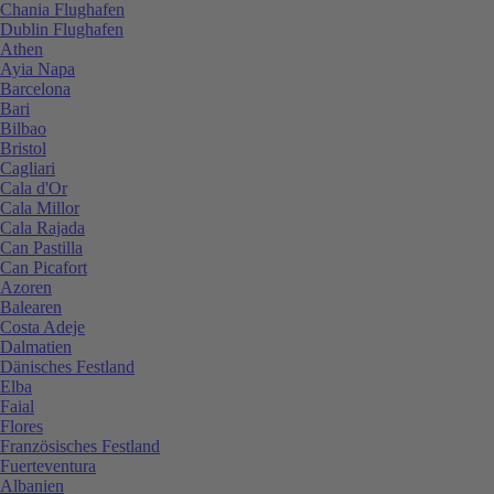
Chania Flughafen
Dublin Flughafen
Athen
Ayia Napa
Barcelona
Bari
Bilbao
Bristol
Cagliari
Cala d'Or
Cala Millor
Cala Rajada
Can Pastilla
Can Picafort
Azoren
Balearen
Costa Adeje
Dalmatien
Dänisches Festland
Elba
Faial
Flores
Französisches Festland
Fuerteventura
Albanien