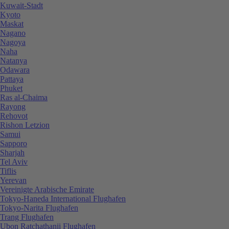
Kuwait-Stadt
Kyoto
Maskat
Nagano
Nagoya
Naha
Natanya
Odawara
Pattaya
Phuket
Ras al-Chaima
Rayong
Rehovot
Rishon Letzion
Samui
Sapporo
Sharjah
Tel Aviv
Tiflis
Yerevan
Vereinigte Arabische Emirate
Tokyo-Haneda International Flughafen
Tokyo-Narita Flughafen
Trang Flughafen
Ubon Ratchathanii Flughafen