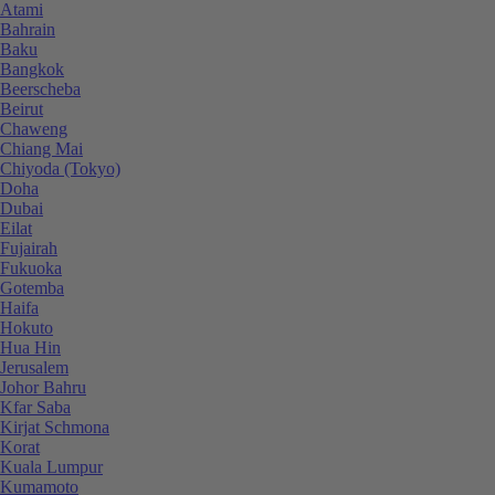
Atami
Bahrain
Baku
Bangkok
Beerscheba
Beirut
Chaweng
Chiang Mai
Chiyoda (Tokyo)
Doha
Dubai
Eilat
Fujairah
Fukuoka
Gotemba
Haifa
Hokuto
Hua Hin
Jerusalem
Johor Bahru
Kfar Saba
Kirjat Schmona
Korat
Kuala Lumpur
Kumamoto