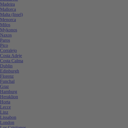
Madeira
Mallorca
Malta (Insel)
Menorca
Milos
Mykonos
Naxos
Paros
Pico
Corralejo
Costa Adeje
Costa Calma
Dublin
Edinburgh
Florenz
Funchal
Graz
Hamburg
Heraklion
Horta
Lecce
Linz
Lissabon
London
Los Cristianos