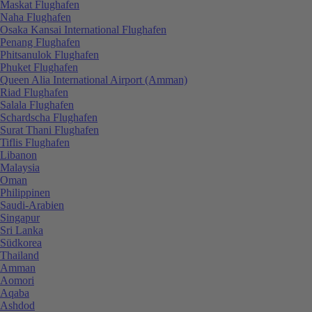
Maskat Flughafen
Naha Flughafen
Osaka Kansai International Flughafen
Penang Flughafen
Phitsanulok Flughafen
Phuket Flughafen
Queen Alia International Airport (Amman)
Riad Flughafen
Salala Flughafen
Schardscha Flughafen
Surat Thani Flughafen
Tiflis Flughafen
Libanon
Malaysia
Oman
Philippinen
Saudi-Arabien
Singapur
Sri Lanka
Südkorea
Thailand
Amman
Aomori
Aqaba
Ashdod