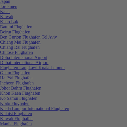
Japan
Jordanien
Katar
Kuwait
Khao Lak
Batumi Flughafen
Beirut Flughafen
Ben Gurion Flughafen Tel Aviv
Chiang Mai Flughafen
Chiang Rai Flughafen
Chitose Flughafen
Doha International Airport
Dubai International Airport
Flughafen Langkawi Kuala Lumpur
Guam Flughafen
Hat Yai Flughafen
Incheon Flughafen
Johor Bahru Flughafen
Khon Kaen Flughafen
Ko Samui Flughafen
Krabi Flughafen
Kuala Lumpur International Flughafen
Kutaisi Flughafen
Kuwait Flughafen
Manila Flughafen