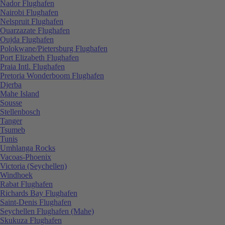
Nador Flughafen
Nairobi Flughafen
Nelspruit Flughafen
Ouarzazate Flughafen
Oujda Flughafen
Polokwane/Pietersburg Flughafen
Port Elizabeth Flughafen
Praia Intl. Flughafen
Pretoria Wonderboom Flughafen
Djerba
Mahe Island
Sousse
Stellenbosch
Tanger
Tsumeb
Tunis
Umhlanga Rocks
Vacoas-Phoenix
Victoria (Seychellen)
Windhoek
Rabat Flughafen
Richards Bay Flughafen
Saint-Denis Flughafen
Seychellen Flughafen (Mahe)
Skukuza Flughafen