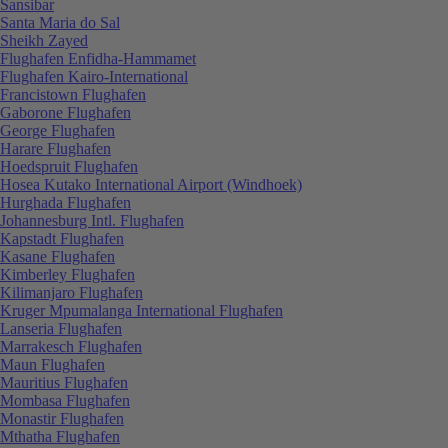
Sansibar
Santa Maria do Sal
Sheikh Zayed
Flughafen Enfidha-Hammamet
Flughafen Kairo-International
Francistown Flughafen
Gaborone Flughafen
George Flughafen
Harare Flughafen
Hoedspruit Flughafen
Hosea Kutako International Airport (Windhoek)
Hurghada Flughafen
Johannesburg Intl. Flughafen
Kapstadt Flughafen
Kasane Flughafen
Kimberley Flughafen
Kilimanjaro Flughafen
Kruger Mpumalanga International Flughafen
Lanseria Flughafen
Marrakesch Flughafen
Maun Flughafen
Mauritius Flughafen
Mombasa Flughafen
Monastir Flughafen
Mthatha Flughafen