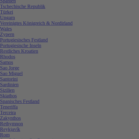
Spanien
Tschechische Republik
Türkei
Ungarn
Vereinigtes Königreich & Nordirland
Wales
Zypern
Portugiesisches Festland
Portugiesische Inseln
Restliches Kroatien
Rhodos
Samos
Sao Jorge
Sao Miguel
Santorini
Sardinien
Sizilien
Skiathos
Spanisches Festland
Teneriffa
Terceira
Zakynthos
Rethymnon
Reykjavík
Rom