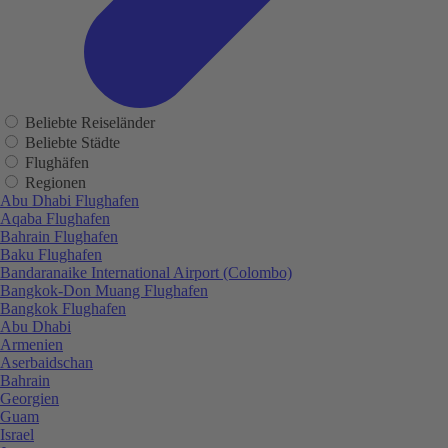
Beliebte Reiseländer
Beliebte Städte
Flughäfen
Regionen
Abu Dhabi Flughafen
Aqaba Flughafen
Bahrain Flughafen
Baku Flughafen
Bandaranaike International Airport (Colombo)
Bangkok-Don Muang Flughafen
Bangkok Flughafen
Abu Dhabi
Armenien
Aserbaidschan
Bahrain
Georgien
Guam
Israel