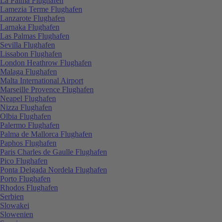
La Palma Flughafen
Lamezia Terme Flughafen
Lanzarote Flughafen
Larnaka Flughafen
Las Palmas Flughafen
Sevilla Flughafen
Lissabon Flughafen
London Heathrow Flughafen
Malaga Flughafen
Malta International Airport
Marseille Provence Flughafen
Neapel Flughafen
Nizza Flughafen
Olbia Flughafen
Palermo Flughafen
Palma de Mallorca Flughafen
Paphos Flughafen
Paris Charles de Gaulle Flughafen
Pico Flughafen
Ponta Delgada Nordela Flughafen
Porto Flughafen
Rhodos Flughafen
Serbien
Slowakei
Slowenien