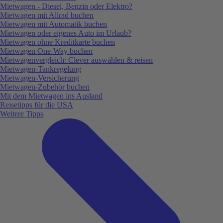
Mietwagen - Diesel, Benzin oder Elektro?
Mietwagen mit Allrad buchen
Mietwagen mit Automatik buchen
Mietwagen oder eigenes Auto im Urlaub?
Mietwagen ohne Kreditkarte buchen
Mietwagen One-Way buchen
Mietwagenvergleich: Clever auswählen & reisen
Mietwagen-Tankregelung
Mietwagen-Versicherung
Mietwagen-Zubehör buchen
Mit dem Mietwagen ins Ausland
Reisetipps für die USA
Weitere Tipps