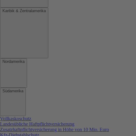
Karibik & Zentralamerika
Nordamerika
Südamerika
Vollkaskoschutz
Landesübliche Haftpflichtversicherung
Zusatzhaftpflichtversicherung in Höhe von 10 Mio. Euro
Kfz-Diebstahlschutz