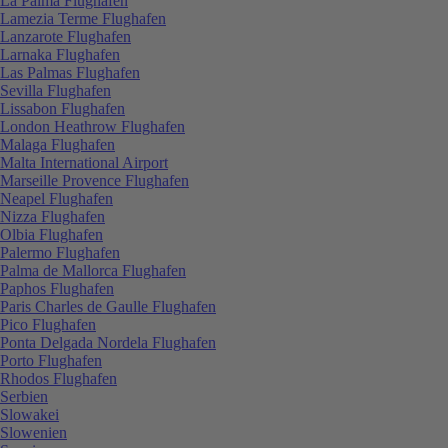
La Palma Flughafen
Lamezia Terme Flughafen
Lanzarote Flughafen
Larnaka Flughafen
Las Palmas Flughafen
Sevilla Flughafen
Lissabon Flughafen
London Heathrow Flughafen
Malaga Flughafen
Malta International Airport
Marseille Provence Flughafen
Neapel Flughafen
Nizza Flughafen
Olbia Flughafen
Palermo Flughafen
Palma de Mallorca Flughafen
Paphos Flughafen
Paris Charles de Gaulle Flughafen
Pico Flughafen
Ponta Delgada Nordela Flughafen
Porto Flughafen
Rhodos Flughafen
Serbien
Slowakei
Slowenien