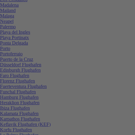
Madalena
Mailand
Malaga
Neapel
Palermo
Playa del Ingles
Playa Portinatx
Ponta Delgada
Porto
Portoferraio
Puerto de la Cruz
Düsseldorf Flughafen
Edinburgh Flughafen
Faro Flughafen
Florenz Flughafen
Fuerteventura Flughafen
Funchal Flughafen
Hamburg Flughafen
Heraklion Flughafen
Ibiza Flughafen
Kalamata Flughafen
Karpathos Flughafen
Keflavik Flughafen (KEF)
Korfu Flughafen