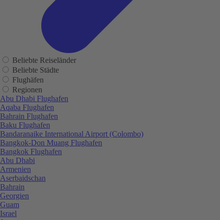
Beliebte Reiseländer
Beliebte Städte
Flughäfen
Regionen
Abu Dhabi Flughafen
Aqaba Flughafen
Bahrain Flughafen
Baku Flughafen
Bandaranaike International Airport (Colombo)
Bangkok-Don Muang Flughafen
Bangkok Flughafen
Abu Dhabi
Armenien
Aserbaidschan
Bahrain
Georgien
Guam
Israel