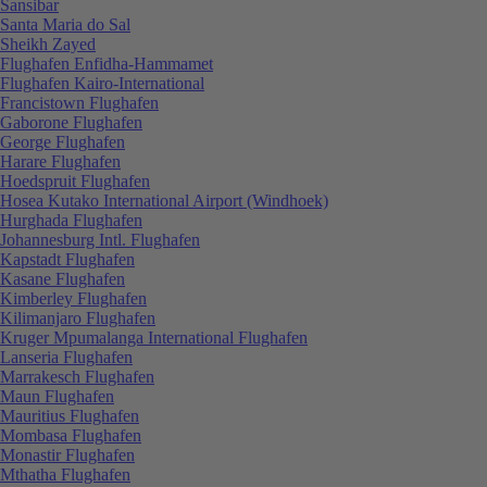
Sansibar
Santa Maria do Sal
Sheikh Zayed
Flughafen Enfidha-Hammamet
Flughafen Kairo-International
Francistown Flughafen
Gaborone Flughafen
George Flughafen
Harare Flughafen
Hoedspruit Flughafen
Hosea Kutako International Airport (Windhoek)
Hurghada Flughafen
Johannesburg Intl. Flughafen
Kapstadt Flughafen
Kasane Flughafen
Kimberley Flughafen
Kilimanjaro Flughafen
Kruger Mpumalanga International Flughafen
Lanseria Flughafen
Marrakesch Flughafen
Maun Flughafen
Mauritius Flughafen
Mombasa Flughafen
Monastir Flughafen
Mthatha Flughafen