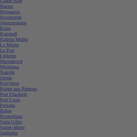
Grand Baie
Harare
Hermanus
Hoedspruit
Johannesburg
Kairo
Kapstadt
Katima Mulilo
Le Morne
Le Port
Lüderitz
Marrakesch
Mombasa
Nairobi
Oujda
Pereybere
Pointe aux Piments
Port Elizabeth
Port Louis
Pretoria
Rabat
Rustenburg
Saint Gilles
Sainte-Marie
Saldanha