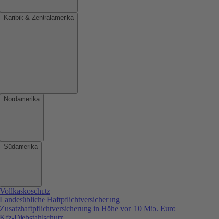
Karibik & Zentralamerika
Nordamerika
Südamerika
Vollkaskoschutz
Landesübliche Haftpflichtversicherung
Zusatzhaftpflichtversicherung in Höhe von 10 Mio. Euro
Kfz-Diebstahlschutz