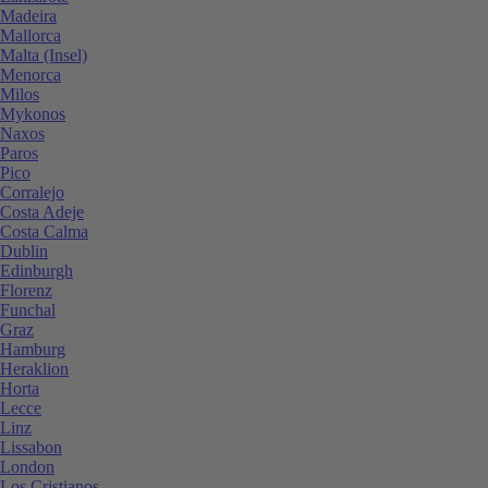
Madeira
Mallorca
Malta (Insel)
Menorca
Milos
Mykonos
Naxos
Paros
Pico
Corralejo
Costa Adeje
Costa Calma
Dublin
Edinburgh
Florenz
Funchal
Graz
Hamburg
Heraklion
Horta
Lecce
Linz
Lissabon
London
Los Cristianos