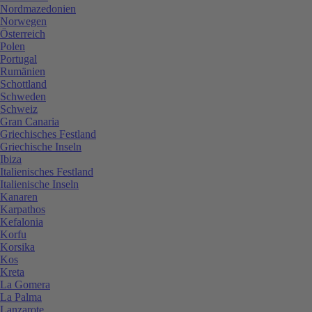
Nordmazedonien
Norwegen
Österreich
Polen
Portugal
Rumänien
Schottland
Schweden
Schweiz
Gran Canaria
Griechisches Festland
Griechische Inseln
Ibiza
Italienisches Festland
Italienische Inseln
Kanaren
Karpathos
Kefalonia
Korfu
Korsika
Kos
Kreta
La Gomera
La Palma
Lanzarote