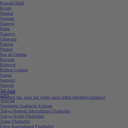
Kuwait-Stadt
Kyoto
Maskat
Nagano
Nagoya
Naha
Natanya
Odawara
Pattaya
Phuket
Ras al-Chaima
Rayong
Rehovot
Rishon Letzion
Samui
Sapporo
Sharjah
Tel Aviv
Account
Tiflis
Wussten Sie, dass Sie vieles auch selbst erledigen können?
Yerevan
Vereinigte Arabische Emirate
Tokyo-Haneda International Flughafen
Tokyo-Narita Flughafen
Trang Flughafen
Ubon Ratchathanii Flughafen