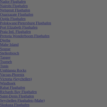
Nador Flughafen
Nairobi Flughafen
Nelspruit Flughafen
Ouarzazate Flughafen
Oujda Flughafen
Polokwane/Pietersburg Flughafen
Port Elizabeth Flughafen
Praia Intl. Flughafen
Pretoria Wonderboom Flughafen
Djerba
Mahe Island
Sousse
Stellenbosch
Tanger
Tsumeb
Tunis
Umhlanga Rocks
Vacoas-Phoenix
Victoria (Seychellen)
Windhoek
Rabat Flughafen
Richards Bay Flughafen
Saint-Denis Flughafen
Seychellen Flughafen (Mahe)
Skukuza Flughafen