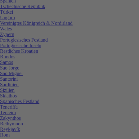
Spanien
Tschechische Republik
Türkei
Ungarn
Vereinigtes Königreich & Nordirland
Wales
Zypern
Portugiesisches Festland
Portugiesische Inseln
Restliches Kroatien
Rhodos
Samos
Sao Jorge
Sao Miguel
Santorini
Sardinien
Sizilien
Skiathos
Spanisches Festland
Teneriffa
Terceira
Zakynthos
Rethymnon
Reykjavík
Rom