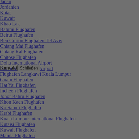
Japan
Jordanien
Katar
Kuwait
Khao Lak
Batumi Flughafen
Beirut Flughafen
Ben Gurion Flughafen Tel Aviv
Chiang Mai Flughafen
Chiang Rai Flughafen
Chitose Flughafen
Doha International Airport
Kontakt
Dubai International Airport
Schließen
Flughafen Langkawi Kuala Lumpur
Guam Flughafen
Hat Yai Flughafen
Incheon Flughafen
Johor Bahru Flughafen
Khon Kaen Flughafen
Ko Samui Flughafen
Krabi Flughafen
Kuala Lumpur International Flughafen
Kutaisi Flughafen
Kuwait Flughafen
Manila Flughafen