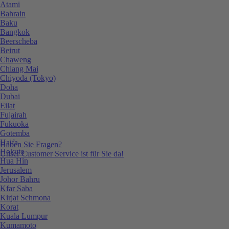
Atami
Bahrain
Baku
Bangkok
Beerscheba
Beirut
Chaweng
Chiang Mai
Chiyoda (Tokyo)
Doha
Dubai
Eilat
Fujairah
Fukuoka
Gotemba
Haifa
Haben Sie Fragen?
Hokuto
Unser Customer Service ist für Sie da!
Hua Hin
Jerusalem
Johor Bahru
Kfar Saba
Kirjat Schmona
Korat
Kuala Lumpur
Kumamoto