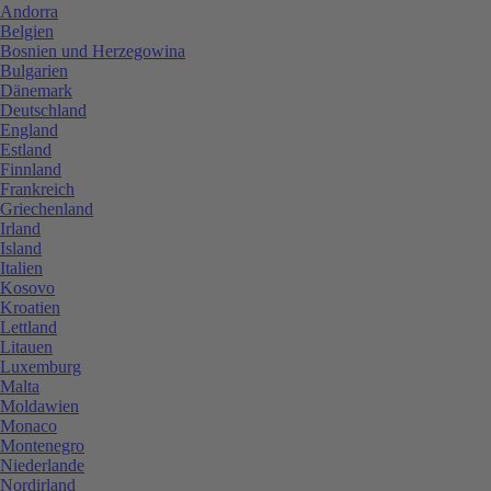
Andorra
Belgien
Bosnien und Herzegowina
Bulgarien
Dänemark
Deutschland
England
Estland
Finnland
Frankreich
Griechenland
Irland
Island
Italien
Kosovo
Kroatien
Lettland
Litauen
Luxemburg
Malta
Moldawien
Monaco
Montenegro
Niederlande
Nordirland