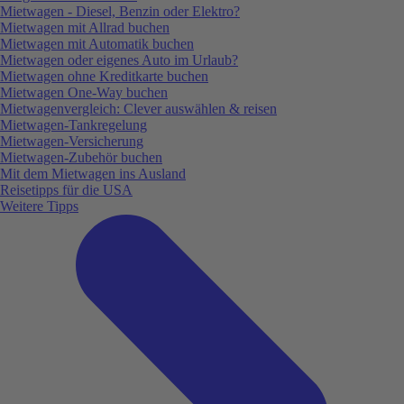
Mietwagen - Diesel, Benzin oder Elektro?
Mietwagen mit Allrad buchen
Mietwagen mit Automatik buchen
Mietwagen oder eigenes Auto im Urlaub?
Mietwagen ohne Kreditkarte buchen
Mietwagen One-Way buchen
Mietwagenvergleich: Clever auswählen & reisen
Mietwagen-Tankregelung
Mietwagen-Versicherung
Mietwagen-Zubehör buchen
Mit dem Mietwagen ins Ausland
Reisetipps für die USA
Weitere Tipps