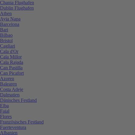
Chania Flughafen
Dublin Flughafen
Athen
Ayia Napa
Barcelona
Bari
Bilbao
Bristol
Cagliari
Cala d'Or
Cala Millor
Cala Rajada
Can Pastilla
Can Picafort
Azoren
Balearen
Costa Adeje
Dalmatien
Dänisches Festland
Elba
Faial
Flores
Französisches Festland
Fuerteventura
Albanien