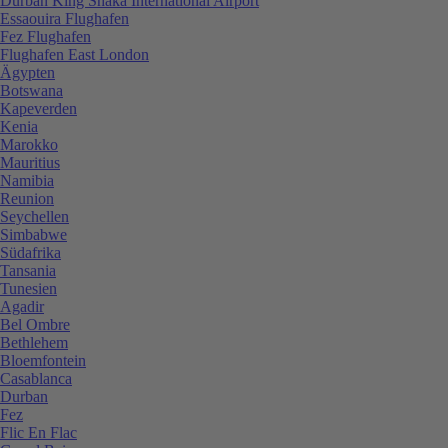
Durban King Shaka International Airport
Essaouira Flughafen
Fez Flughafen
Flughafen East London
Ägypten
Botswana
Kapeverden
Kenia
Marokko
Mauritius
Namibia
Reunion
Seychellen
Simbabwe
Südafrika
Tansania
Tunesien
Agadir
Bel Ombre
Bethlehem
Bloemfontein
Casablanca
Durban
Fez
Flic En Flac