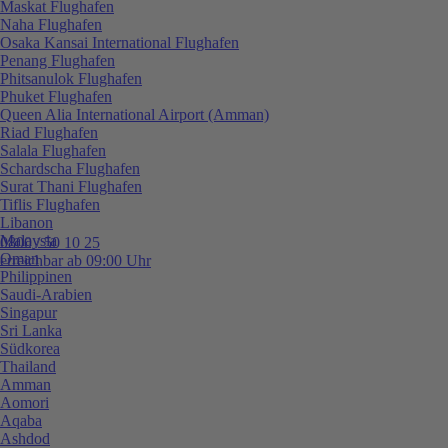
Maskat Flughafen
Naha Flughafen
Osaka Kansai International Flughafen
Penang Flughafen
Phitsanulok Flughafen
Phuket Flughafen
Queen Alia International Airport (Amman)
Riad Flughafen
Salala Flughafen
Schardscha Flughafen
Surat Thani Flughafen
Tiflis Flughafen
Libanon
Malaysia
0800 / 50 10 25
Oman
erreichbar ab 09:00 Uhr
Philippinen
Saudi-Arabien
Singapur
Sri Lanka
Südkorea
Thailand
Amman
Aomori
Aqaba
Ashdod