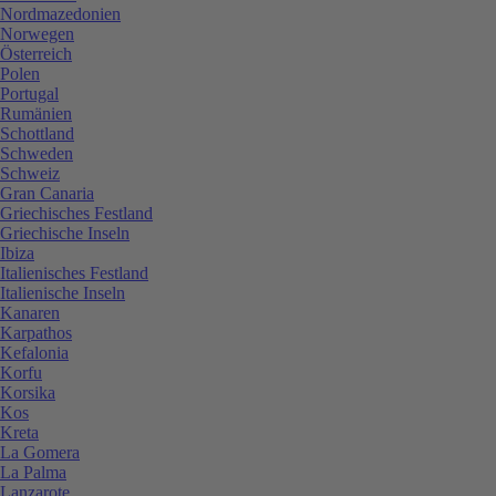
Nordmazedonien
Norwegen
Österreich
Polen
Portugal
Rumänien
Schottland
Schweden
Schweiz
Gran Canaria
Griechisches Festland
Griechische Inseln
Ibiza
Italienisches Festland
Italienische Inseln
Kanaren
Karpathos
Kefalonia
Korfu
Korsika
Kos
Kreta
La Gomera
La Palma
Lanzarote