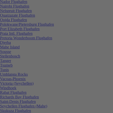
Nador Flughafen
Nairobi Flughafen
Nelspruit Flughafen
Ouarzazate Flughafen
Oujda Flughafen
Polokwane/Pietersburg Flughafen
Port Elizabeth Flughafen
Praia Intl. Flughafen
Pretoria Wonderboom Flughafen
Djerba
Mahe Island
Sousse
Stellenbosch
Tanger
Tsumeb
Tunis
Umhlanga Rocks
Vacoas-Phoenix
Victoria (Seychellen)
Windhoek
Rabat Flughafen
Richards Bay Flughafen
Saint-Denis Flughafen
Seychellen Flughafen (Mahe)
Skukuza Flughafen