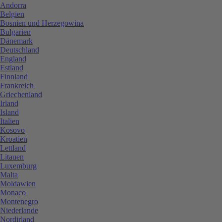
Andorra
Belgien
Bosnien und Herzegowina
Bulgarien
Dänemark
Deutschland
England
Estland
Finnland
Frankreich
Griechenland
Irland
Island
Italien
Kosovo
Kroatien
Lettland
Litauen
Luxemburg
Malta
Moldawien
Monaco
Montenegro
Niederlande
Nordirland