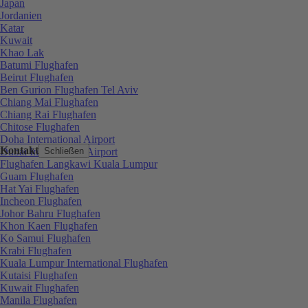
Japan
Jordanien
Katar
Kuwait
Khao Lak
Batumi Flughafen
Beirut Flughafen
Ben Gurion Flughafen Tel Aviv
Chiang Mai Flughafen
Chiang Rai Flughafen
Chitose Flughafen
Doha International Airport
Kontakt
Dubai International Airport
Schließen
Flughafen Langkawi Kuala Lumpur
Guam Flughafen
Hat Yai Flughafen
Incheon Flughafen
Johor Bahru Flughafen
Khon Kaen Flughafen
Ko Samui Flughafen
Krabi Flughafen
Kuala Lumpur International Flughafen
Kutaisi Flughafen
Kuwait Flughafen
Manila Flughafen