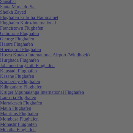
Sansibar
Santa Maria do Sal
Sheikh Zayed
Flughafen Enfidha-Hammamet
Flughafen Kairo-International
Francistown Flughafen
Gaborone Flughafen
George Flughafen
Harare Flughafen
Hoedspruit Flughafen
Hosea Kutako International Airport (Windhoek)
Hurghada Flughafen
Johannesburg Intl. Flughafen
Kapstadt Flughafen
Kasane Flughafen
Kimberley Flughafen
Kilimanjaro Flughafen
Kruger Mpumalanga International Flughafen
Lanseria Flughafen
Marrakesch Flughafen
Maun Flughafen
Mauritius Flughafen
Mombasa Flughafen
Monastir Flughafen
Mthatha Flughafen