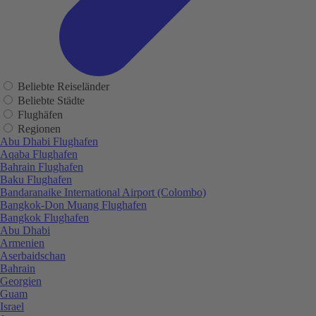
Beliebte Reiseländer
Beliebte Städte
Flughäfen
Regionen
Abu Dhabi Flughafen
Aqaba Flughafen
Bahrain Flughafen
Baku Flughafen
Bandaranaike International Airport (Colombo)
Bangkok-Don Muang Flughafen
Bangkok Flughafen
Abu Dhabi
Armenien
Aserbaidschan
Bahrain
Georgien
Guam
Israel