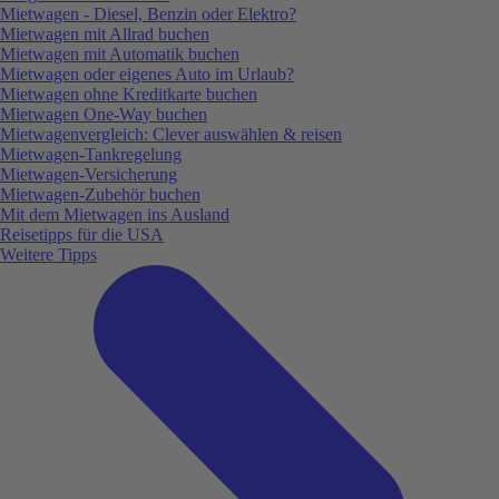
Mietwagen - Diesel, Benzin oder Elektro?
Mietwagen mit Allrad buchen
Mietwagen mit Automatik buchen
Mietwagen oder eigenes Auto im Urlaub?
Mietwagen ohne Kreditkarte buchen
Mietwagen One-Way buchen
Mietwagenvergleich: Clever auswählen & reisen
Mietwagen-Tankregelung
Mietwagen-Versicherung
Mietwagen-Zubehör buchen
Mit dem Mietwagen ins Ausland
Reisetipps für die USA
Weitere Tipps