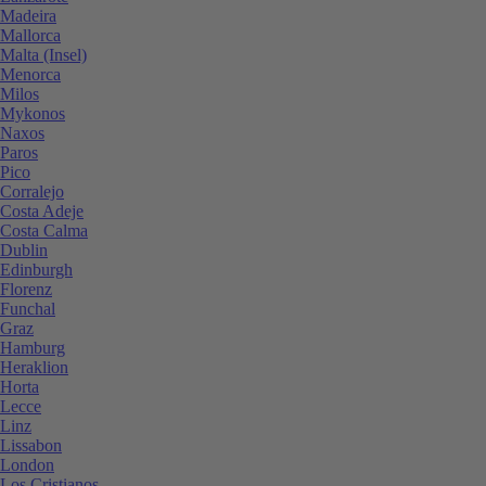
Madeira
Mallorca
Malta (Insel)
Menorca
Milos
Mykonos
Naxos
Paros
Pico
Corralejo
Costa Adeje
Costa Calma
Dublin
Edinburgh
Florenz
Funchal
Graz
Hamburg
Heraklion
Horta
Lecce
Linz
Lissabon
London
Los Cristianos