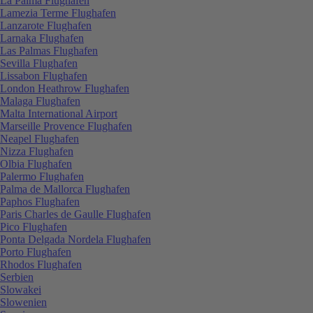
La Palma Flughafen
Lamezia Terme Flughafen
Lanzarote Flughafen
Larnaka Flughafen
Las Palmas Flughafen
Sevilla Flughafen
Lissabon Flughafen
London Heathrow Flughafen
Malaga Flughafen
Malta International Airport
Marseille Provence Flughafen
Neapel Flughafen
Nizza Flughafen
Olbia Flughafen
Palermo Flughafen
Palma de Mallorca Flughafen
Paphos Flughafen
Paris Charles de Gaulle Flughafen
Pico Flughafen
Ponta Delgada Nordela Flughafen
Porto Flughafen
Rhodos Flughafen
Serbien
Slowakei
Slowenien