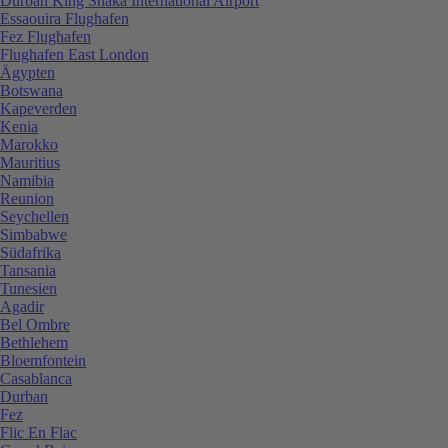
Durban King Shaka International Airport
Essaouira Flughafen
Fez Flughafen
Flughafen East London
Ägypten
Botswana
Kapeverden
Kenia
Marokko
Mauritius
Namibia
Reunion
Seychellen
Simbabwe
Südafrika
Tansania
Tunesien
Agadir
Bel Ombre
Bethlehem
Bloemfontein
Casablanca
Durban
Fez
Flic En Flac