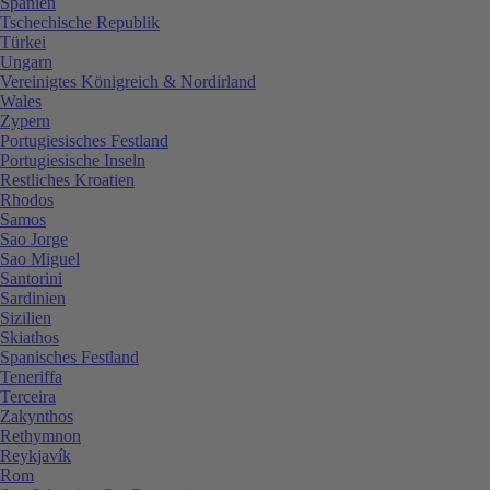
Spanien
Tschechische Republik
Türkei
Ungarn
Vereinigtes Königreich & Nordirland
Wales
Zypern
Portugiesisches Festland
Portugiesische Inseln
Restliches Kroatien
Rhodos
Samos
Sao Jorge
Sao Miguel
Santorini
Sardinien
Sizilien
Skiathos
Spanisches Festland
Teneriffa
Terceira
Zakynthos
Rethymnon
Reykjavík
Rom