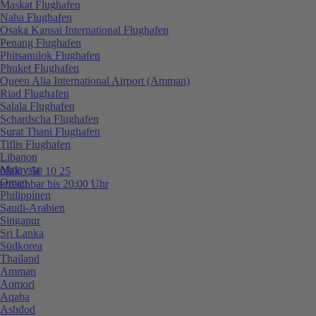
Maskat Flughafen
Naha Flughafen
Osaka Kansai International Flughafen
Penang Flughafen
Phitsanulok Flughafen
Phuket Flughafen
Queen Alia International Airport (Amman)
Riad Flughafen
Salala Flughafen
Schardscha Flughafen
Surat Thani Flughafen
Tiflis Flughafen
Libanon
Malaysia
0800 / 50 10 25
Oman
erreichbar bis 20:00 Uhr
Philippinen
Saudi-Arabien
Singapur
Sri Lanka
Südkorea
Thailand
Amman
Aomori
Aqaba
Ashdod