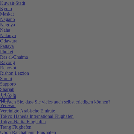
Kuwait-Stadt
Kyoto
Maskat
Nagano
Nagoya
Naha
Natanya
Odawara
Pattaya
Phuket
Ras al-Chaima
Rayong
Rehovot
Rishon Letzion
Samui
Sapporo
Sharjah
Tel Aviv
Account
Tiflis
Wussten Sie, dass Sie vieles auch selbst erledigen können?
Yerevan
Vereinigte Arabische Emirate
Tokyo-Haneda International Flughafen
Tokyo-Narita Flughafen
Trang Flughafen
Ubon Ratchathanii Flughafen