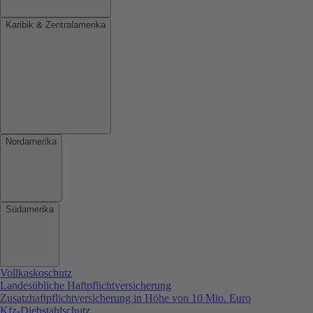
Karibik & Zentralamerika
Nordamerika
Südamerika
Vollkaskoschutz
Landesübliche Haftpflichtversicherung
Zusatzhaftpflichtversicherung in Höhe von 10 Mio. Euro
Kfz-Diebstahlschutz