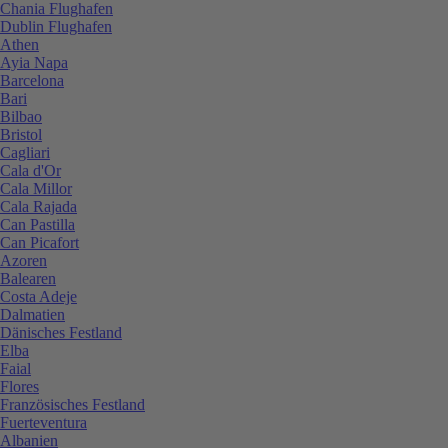
Chania Flughafen
Dublin Flughafen
Athen
Ayia Napa
Barcelona
Bari
Bilbao
Bristol
Cagliari
Cala d'Or
Cala Millor
Cala Rajada
Can Pastilla
Can Picafort
Azoren
Balearen
Costa Adeje
Dalmatien
Dänisches Festland
Elba
Faial
Flores
Französisches Festland
Fuerteventura
Albanien