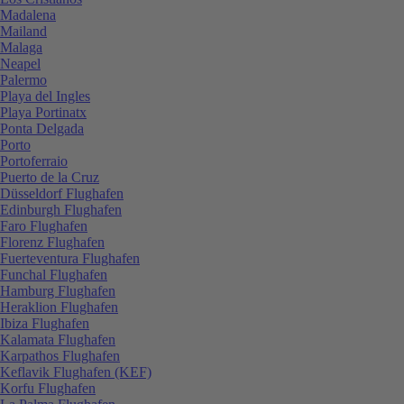
Madalena
Mailand
Malaga
Neapel
Palermo
Playa del Ingles
Playa Portinatx
Ponta Delgada
Porto
Portoferraio
Puerto de la Cruz
Düsseldorf Flughafen
Edinburgh Flughafen
Faro Flughafen
Florenz Flughafen
Fuerteventura Flughafen
Funchal Flughafen
Hamburg Flughafen
Heraklion Flughafen
Ibiza Flughafen
Kalamata Flughafen
Karpathos Flughafen
Keflavik Flughafen (KEF)
Korfu Flughafen