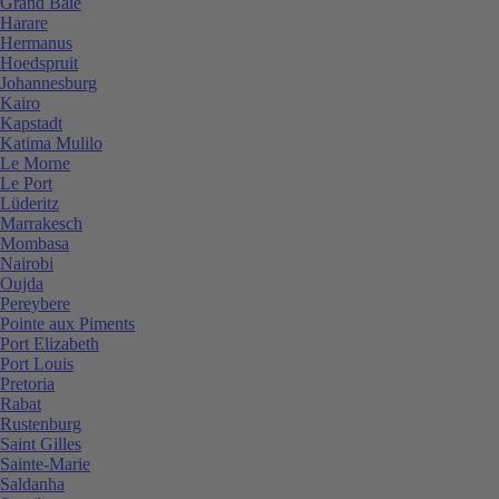
Grand Baie
Harare
Hermanus
Hoedspruit
Johannesburg
Kairo
Kapstadt
Katima Mulilo
Le Morne
Le Port
Lüderitz
Marrakesch
Mombasa
Nairobi
Oujda
Pereybere
Pointe aux Piments
Port Elizabeth
Port Louis
Pretoria
Rabat
Rustenburg
Saint Gilles
Sainte-Marie
Saldanha