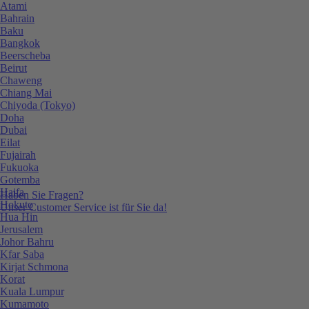
Atami
Bahrain
Baku
Bangkok
Beerscheba
Beirut
Chaweng
Chiang Mai
Chiyoda (Tokyo)
Doha
Dubai
Eilat
Fujairah
Fukuoka
Gotemba
Haifa
Haben Sie Fragen?
Hokuto
Unser Customer Service ist für Sie da!
Hua Hin
Jerusalem
Johor Bahru
Kfar Saba
Kirjat Schmona
Korat
Kuala Lumpur
Kumamoto