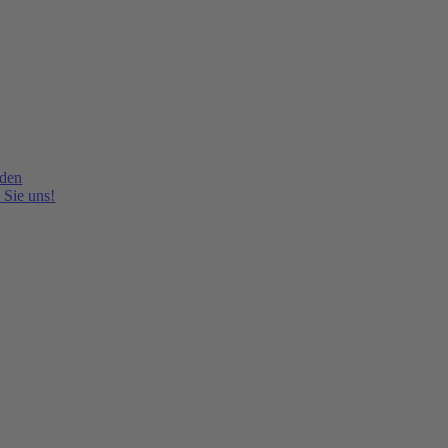
lden
 Sie uns!