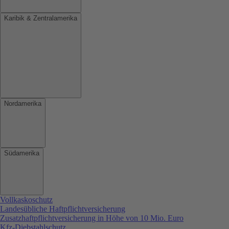
Karibik & Zentralamerika
Nordamerika
Südamerika
Vollkaskoschutz
Landesübliche Haftpflichtversicherung
Zusatzhaftpflichtversicherung in Höhe von 10 Mio. Euro
Kfz-Diebstahlschutz