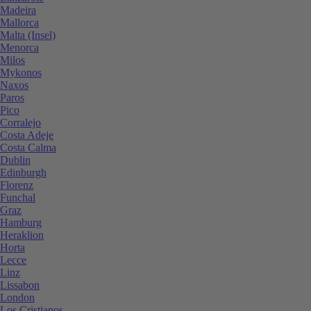
Madeira
Mallorca
Malta (Insel)
Menorca
Milos
Mykonos
Naxos
Paros
Pico
Corralejo
Costa Adeje
Costa Calma
Dublin
Edinburgh
Florenz
Funchal
Graz
Hamburg
Heraklion
Horta
Lecce
Linz
Lissabon
London
Los Cristianos