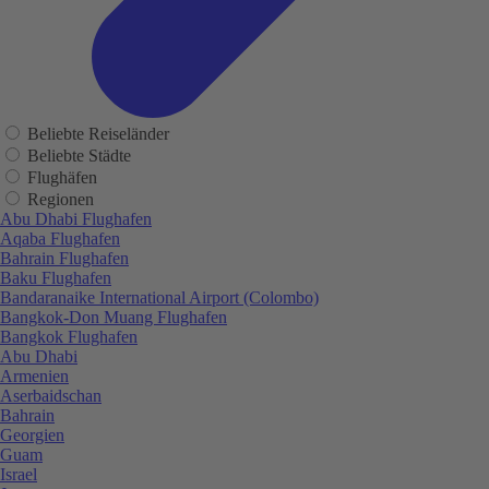
Beliebte Reiseländer
Beliebte Städte
Flughäfen
Regionen
Abu Dhabi Flughafen
Aqaba Flughafen
Bahrain Flughafen
Baku Flughafen
Bandaranaike International Airport (Colombo)
Bangkok-Don Muang Flughafen
Bangkok Flughafen
Abu Dhabi
Armenien
Aserbaidschan
Bahrain
Georgien
Guam
Israel