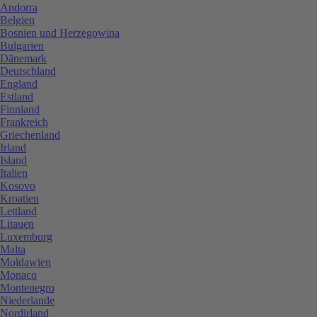
Andorra
Belgien
Bosnien und Herzegowina
Bulgarien
Dänemark
Deutschland
England
Estland
Finnland
Frankreich
Griechenland
Irland
Island
Italien
Kosovo
Kroatien
Lettland
Litauen
Luxemburg
Malta
Moldawien
Monaco
Montenegro
Niederlande
Nordirland