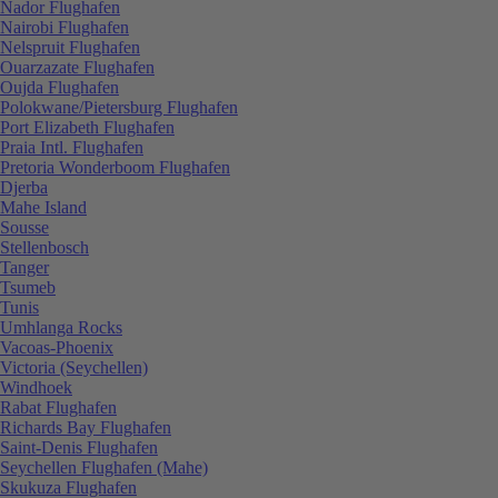
Nador Flughafen
Nairobi Flughafen
Nelspruit Flughafen
Ouarzazate Flughafen
Oujda Flughafen
Polokwane/Pietersburg Flughafen
Port Elizabeth Flughafen
Praia Intl. Flughafen
Pretoria Wonderboom Flughafen
Djerba
Mahe Island
Sousse
Stellenbosch
Tanger
Tsumeb
Tunis
Umhlanga Rocks
Vacoas-Phoenix
Victoria (Seychellen)
Windhoek
Rabat Flughafen
Richards Bay Flughafen
Saint-Denis Flughafen
Seychellen Flughafen (Mahe)
Skukuza Flughafen