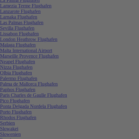
La Palma Flughafen
Lamezia Terme Flughafen
Lanzarote Flughafen
Larnaka Flughafen
Las Palmas Flughafen
Sevilla Flughafen
Lissabon Flughafen
London Heathrow Flughafen
Malaga Flughafen
Malta International Airport
Marseille Provence Flughafen
Neapel Flughafen
Nizza Flughafen
Olbia Flughafen
Palermo Flughafen
Palma de Mallorca Flughafen
Paphos Flughafen
Paris Charles de Gaulle Flughafen
Pico Flughafen
Ponta Delgada Nordela Flughafen
Porto Flughafen
Rhodos Flughafen
Serbien
Slowakei
Slowenien