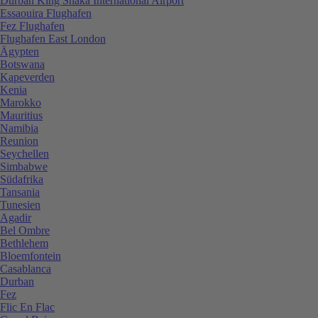
Durban King Shaka International Airport
Essaouira Flughafen
Fez Flughafen
Flughafen East London
Ägypten
Botswana
Kapeverden
Kenia
Marokko
Mauritius
Namibia
Reunion
Seychellen
Simbabwe
Südafrika
Tansania
Tunesien
Agadir
Bel Ombre
Bethlehem
Bloemfontein
Casablanca
Durban
Fez
Flic En Flac