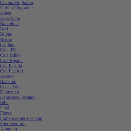
Chania Flughafen
Dublin Flughafen
Athen
Ayia Napa
Barcelona
Bari
Bilbao
Bristol
Cagliari
Cala d'Or
Cala Millor
Cala Rajada
Can Pastilla
Can Picafort
Azoren
Balearen
Costa Adeje
Dalmatien
Dänisches Festland
Elba
Faial
Flores
Französisches Festland
Fuerteventura
Albanien