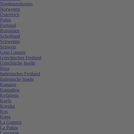
Nordmazedonien
Norwegen
Österreich
Polen
Portugal
Rumänien
Schottland
Schweden
Schweiz
Gran Canaria
Griechisches Festland
Griechische Inseln
Ibiza
Italienisches Festland
Italienische Inseln
Kanaren
Karpathos
Kefalonia
Korfu
Korsika
Kos
Kreta
La Gomera
La Palma
Lanzarote