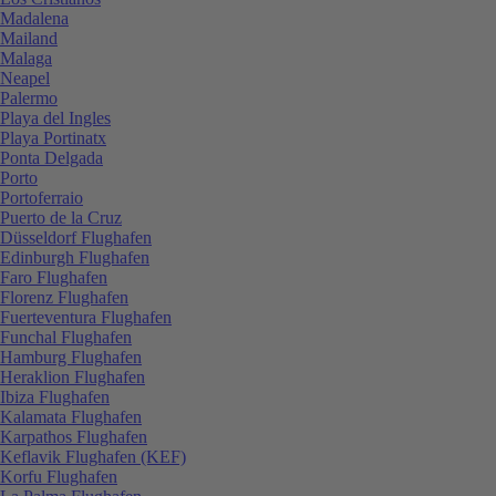
Madalena
Mailand
Malaga
Neapel
Palermo
Playa del Ingles
Playa Portinatx
Ponta Delgada
Porto
Portoferraio
Puerto de la Cruz
Düsseldorf Flughafen
Edinburgh Flughafen
Faro Flughafen
Florenz Flughafen
Fuerteventura Flughafen
Funchal Flughafen
Hamburg Flughafen
Heraklion Flughafen
Ibiza Flughafen
Kalamata Flughafen
Karpathos Flughafen
Keflavik Flughafen (KEF)
Korfu Flughafen