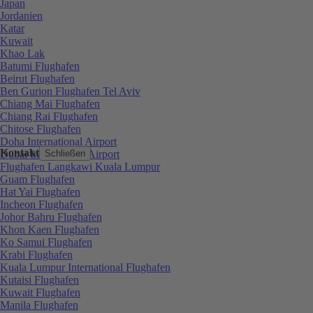
Japan
Jordanien
Katar
Kuwait
Khao Lak
Batumi Flughafen
Beirut Flughafen
Ben Gurion Flughafen Tel Aviv
Chiang Mai Flughafen
Chiang Rai Flughafen
Chitose Flughafen
Doha International Airport
Kontakt
Dubai International Airport
Schließen
Flughafen Langkawi Kuala Lumpur
Guam Flughafen
Hat Yai Flughafen
Incheon Flughafen
Johor Bahru Flughafen
Khon Kaen Flughafen
Ko Samui Flughafen
Krabi Flughafen
Kuala Lumpur International Flughafen
Kutaisi Flughafen
Kuwait Flughafen
Manila Flughafen