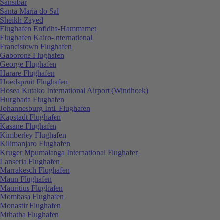
Sansibar
Santa Maria do Sal
Sheikh Zayed
Flughafen Enfidha-Hammamet
Flughafen Kairo-International
Francistown Flughafen
Gaborone Flughafen
George Flughafen
Harare Flughafen
Hoedspruit Flughafen
Hosea Kutako International Airport (Windhoek)
Hurghada Flughafen
Johannesburg Intl. Flughafen
Kapstadt Flughafen
Kasane Flughafen
Kimberley Flughafen
Kilimanjaro Flughafen
Kruger Mpumalanga International Flughafen
Lanseria Flughafen
Marrakesch Flughafen
Maun Flughafen
Mauritius Flughafen
Mombasa Flughafen
Monastir Flughafen
Mthatha Flughafen