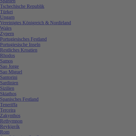
Spanien
Tschechische Republik
Türkei
Ungarn
Vereinigtes Königreich & Nordirland
Wales
Zypern
Portugiesisches Festland
Portugiesische Inseln
Restliches Kroatien
Rhodos
Samos
Sao Jorge
Sao Miguel
Santorini
Sardinien
Sizilien
Skiathos
Spanisches Festland
Teneriffa
Terceira
Zakynthos
Rethymnon
Reykjavík
Rom