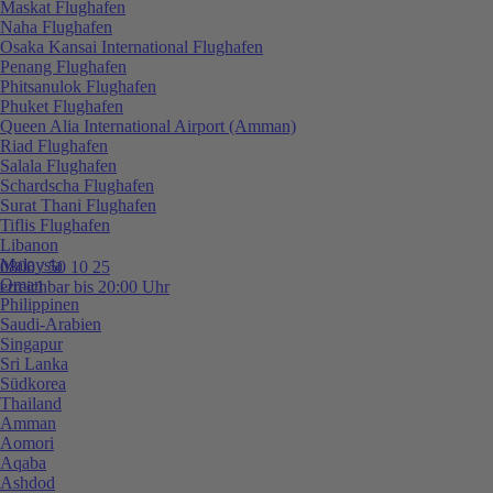
Maskat Flughafen
Naha Flughafen
Osaka Kansai International Flughafen
Penang Flughafen
Phitsanulok Flughafen
Phuket Flughafen
Queen Alia International Airport (Amman)
Riad Flughafen
Salala Flughafen
Schardscha Flughafen
Surat Thani Flughafen
Tiflis Flughafen
Libanon
Malaysia
0800 / 50 10 25
Oman
erreichbar bis 20:00 Uhr
Philippinen
Saudi-Arabien
Singapur
Sri Lanka
Südkorea
Thailand
Amman
Aomori
Aqaba
Ashdod