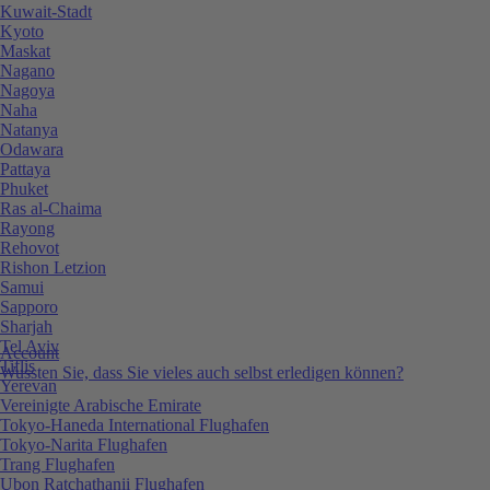
Kuwait-Stadt
Kyoto
Maskat
Nagano
Nagoya
Naha
Natanya
Odawara
Pattaya
Phuket
Ras al-Chaima
Rayong
Rehovot
Rishon Letzion
Samui
Sapporo
Sharjah
Tel Aviv
Account
Tiflis
Wussten Sie, dass Sie vieles auch selbst erledigen können?
Yerevan
Vereinigte Arabische Emirate
Tokyo-Haneda International Flughafen
Tokyo-Narita Flughafen
Trang Flughafen
Ubon Ratchathanii Flughafen