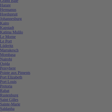
Grand Baie
Harare
Hermanus
Hoedspruit
Johannesburg
Kairo
Kapstadt
Katima Mulilo
Le Morne
Le Port
Lüderitz
Marrakesch
Mombasa
Nairobi
Oujda
Pereybere
Pointe aux Piments
Port Elizabeth
Port Louis
Pretoria
Rabat
Rustenburg
Saint Gilles
Sainte-Marie
Saldanha