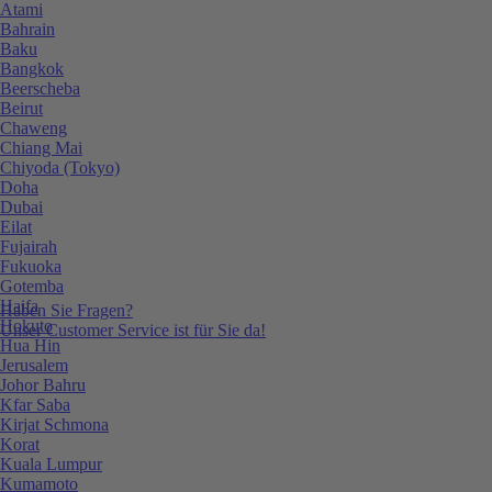
Atami
Bahrain
Baku
Bangkok
Beerscheba
Beirut
Chaweng
Chiang Mai
Chiyoda (Tokyo)
Doha
Dubai
Eilat
Fujairah
Fukuoka
Gotemba
Haifa
Haben Sie Fragen?
Hokuto
Unser Customer Service ist für Sie da!
Hua Hin
Jerusalem
Johor Bahru
Kfar Saba
Kirjat Schmona
Korat
Kuala Lumpur
Kumamoto