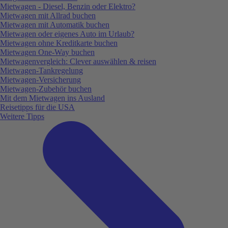
Mietwagen - Diesel, Benzin oder Elektro?
Mietwagen mit Allrad buchen
Mietwagen mit Automatik buchen
Mietwagen oder eigenes Auto im Urlaub?
Mietwagen ohne Kreditkarte buchen
Mietwagen One-Way buchen
Mietwagenvergleich: Clever auswählen & reisen
Mietwagen-Tankregelung
Mietwagen-Versicherung
Mietwagen-Zubehör buchen
Mit dem Mietwagen ins Ausland
Reisetipps für die USA
Weitere Tipps