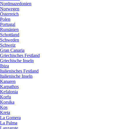
Nordmazedonien
Norwegen
Österreich
Polen
Portugal
Rumänien
Schottland
Schweden
Schweiz
Gran Canaria
Griechisches Festland
Griechische Inseln
Ibiza
Italienisches Festland
Italienische Inseln
Kanaren
Karpathos
Kefalonia
Korfu
Korsika
Kos
Kreta
La Gomera
La Palma
Lanzarote