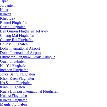
Japan
Jordanien
Katar
Kuwait
Khao Lak
Batumi Flughafen
Beirut Flughafen
Ben Gurion Flughafen Tel Aviv
Chiang Mai Flughafen
Chiang Rai Flughafen
Chitose Flughafen
Doha International Airport
Dubai International Airport
Flughafen Langkawi Kuala Lumpur
Guam Flughafen
Hat Yai Flughafen
Incheon Flughafen
Johor Bahru Flughafen
Khon Kaen Flughafen
Ko Samui Flughafen
Krabi Flughafen
Kuala Lumpur International Flughafen
Kutaisi Flughafen
Kuwait Flughafen
Manila Flughafen