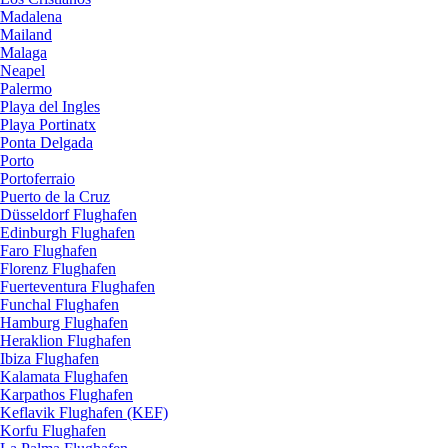
Madalena
Mailand
Malaga
Neapel
Palermo
Playa del Ingles
Playa Portinatx
Ponta Delgada
Porto
Portoferraio
Puerto de la Cruz
Düsseldorf Flughafen
Edinburgh Flughafen
Faro Flughafen
Florenz Flughafen
Fuerteventura Flughafen
Funchal Flughafen
Hamburg Flughafen
Heraklion Flughafen
Ibiza Flughafen
Kalamata Flughafen
Karpathos Flughafen
Keflavik Flughafen (KEF)
Korfu Flughafen