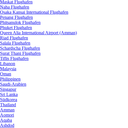
Maskat Flughafen
Naha Flughafen
Osaka Kansai International Flughafen
Penang Flughafen
Phitsanulok Flughafen
Phuket Flughafen
Queen Alia International Airport (Amman)
Riad Flughafen
Salala Flughafen
Schardscha Flughafen
Surat Thani Flughafen
Tiflis Flughafen
Libanon
Malaysia
Oman
Philippinen
Saudi-Arabien
Singapur
Sri Lanka
Südkorea
Thailand
Amman
Aomori
Aqaba
Ashdod