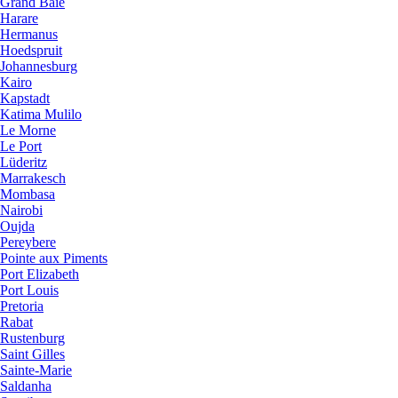
Grand Baie
Harare
Hermanus
Hoedspruit
Johannesburg
Kairo
Kapstadt
Katima Mulilo
Le Morne
Le Port
Lüderitz
Marrakesch
Mombasa
Nairobi
Oujda
Pereybere
Pointe aux Piments
Port Elizabeth
Port Louis
Pretoria
Rabat
Rustenburg
Saint Gilles
Sainte-Marie
Saldanha