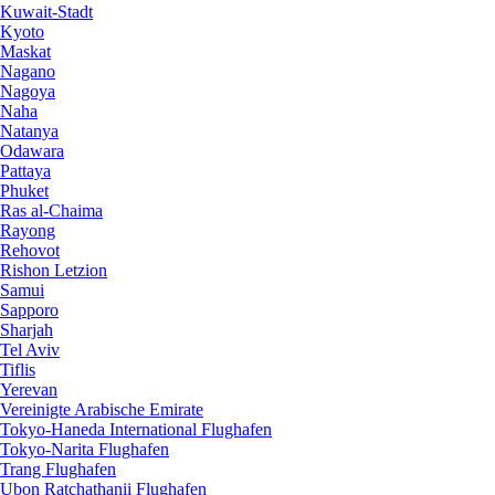
Kuwait-Stadt
Kyoto
Maskat
Nagano
Nagoya
Naha
Natanya
Odawara
Pattaya
Phuket
Ras al-Chaima
Rayong
Rehovot
Rishon Letzion
Samui
Sapporo
Sharjah
Tel Aviv
Tiflis
Yerevan
Vereinigte Arabische Emirate
Tokyo-Haneda International Flughafen
Tokyo-Narita Flughafen
Trang Flughafen
Ubon Ratchathanii Flughafen