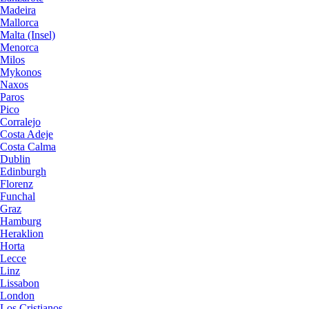
Madeira
Mallorca
Malta (Insel)
Menorca
Milos
Mykonos
Naxos
Paros
Pico
Corralejo
Costa Adeje
Costa Calma
Dublin
Edinburgh
Florenz
Funchal
Graz
Hamburg
Heraklion
Horta
Lecce
Linz
Lissabon
London
Los Cristianos