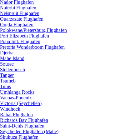
Nador Flughafen
Nairobi Flughafen
Nelspruit Flughafen
Ouarzazate Flughafen
Oujda Flughafen
Polokwane/Pietersburg Flughafen
Port Elizabeth Flughafen
Praia Intl. Flughafen
Pretoria Wonderboom Flughafen
Djerba
Mahe Island
Sousse
Stellenbosch
Tanger
Tsumeb
Tunis
Umhlanga Rocks
Vacoas-Phoenix
Victoria (Seychellen)
Windhoek
Rabat Flughafen
Richards Bay Flughafen
Saint-Denis Flughafen
Seychellen Flughafen (Mahe)
Skukuza Flughafen