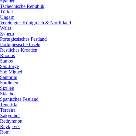
Spanien
Tschechische Republik
Türkei
Ungarn
Vereinigtes Königreich & Nordirland
Wales
Zypern
Portugiesisches Festland
Portugiesische Inseln
Restliches Kroatien
Rhodos
Samos
Sao Jorge
Sao Miguel
Santorini
Sardinien
Sizilien
Skiathos
Spanisches Festland
Teneriffa
Terceira
Zakynthos
Rethymnon
Reykjavík
Rom