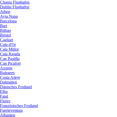
Chania Flughafen
Dublin Flughafen
Athen
Ayia Napa
Barcelona
Bari
Bilbao
Bristol
Cagliari
Cala d'Or
Cala Millor
Cala Rajada
Can Pastilla
Can Picafort
Azoren
Balearen
Costa Adeje
Dalmatien
Dänisches Festland
Elba
Faial
Flores
Französisches Festland
Fuerteventura
Albanien