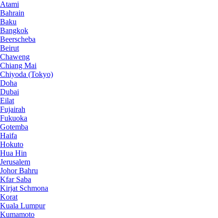
Atami
Bahrain
Baku
Bangkok
Beerscheba
Beirut
Chaweng
Chiang Mai
Chiyoda (Tokyo)
Doha
Dubai
Eilat
Fujairah
Fukuoka
Gotemba
Haifa
Hokuto
Hua Hin
Jerusalem
Johor Bahru
Kfar Saba
Kirjat Schmona
Korat
Kuala Lumpur
Kumamoto