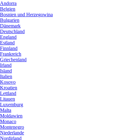
Andorra
Belgien
Bosnien und Herzegowina
Bulgarien
Dänemark
Deutschland
England
Estland
Finnland
Frankreich
Griechenland
Irland
Island
Italien
Kosovo
Kroatien
Lettland
Litauen
Luxemburg
Malta
Moldawien
Monaco
Montenegro
Niederlande
Nordirland