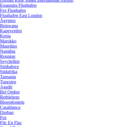
Durban King Shaka International Airport
Essaouira Flughafen
Fez Flughafen
Flughafen East London
Ägypten
Botswana
Kapeverden
Kenia
Marokko
Mauritius
Namibia
Reunion
Seychellen
Simbabwe
Südafrika
Tansania
Tunesien
Agadir
Bel Ombre
Bethlehem
Bloemfontein
Casablanca
Durban
Fez
Flic En Flac