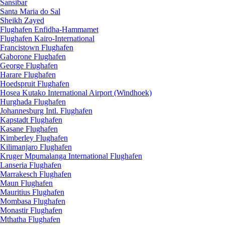
Sansibar
Santa Maria do Sal
Sheikh Zayed
Flughafen Enfidha-Hammamet
Flughafen Kairo-International
Francistown Flughafen
Gaborone Flughafen
George Flughafen
Harare Flughafen
Hoedspruit Flughafen
Hosea Kutako International Airport (Windhoek)
Hurghada Flughafen
Johannesburg Intl. Flughafen
Kapstadt Flughafen
Kasane Flughafen
Kimberley Flughafen
Kilimanjaro Flughafen
Kruger Mpumalanga International Flughafen
Lanseria Flughafen
Marrakesch Flughafen
Maun Flughafen
Mauritius Flughafen
Mombasa Flughafen
Monastir Flughafen
Mthatha Flughafen