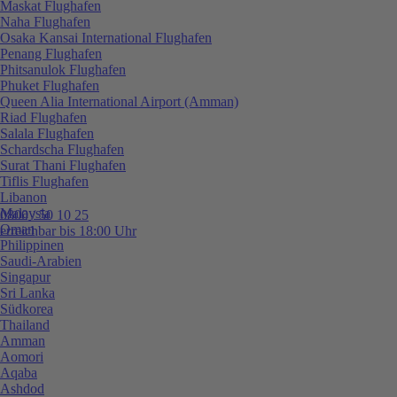
Maskat Flughafen
Naha Flughafen
Osaka Kansai International Flughafen
Penang Flughafen
Phitsanulok Flughafen
Phuket Flughafen
Queen Alia International Airport (Amman)
Riad Flughafen
Salala Flughafen
Schardscha Flughafen
Surat Thani Flughafen
Tiflis Flughafen
Libanon
Malaysia
0800 / 50 10 25
Oman
erreichbar bis 18:00 Uhr
Philippinen
Saudi-Arabien
Singapur
Sri Lanka
Südkorea
Thailand
Amman
Aomori
Aqaba
Ashdod