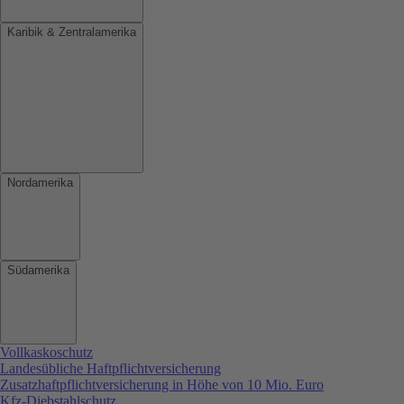
Karibik & Zentralamerika
Nordamerika
Südamerika
Vollkaskoschutz
Landesübliche Haftpflichtversicherung
Zusatzhaftpflichtversicherung in Höhe von 10 Mio. Euro
Kfz-Diebstahlschutz