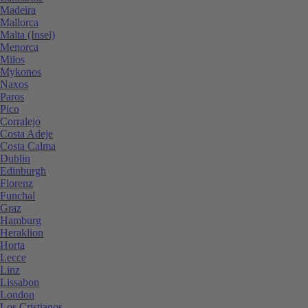
Madeira
Mallorca
Malta (Insel)
Menorca
Milos
Mykonos
Naxos
Paros
Pico
Corralejo
Costa Adeje
Costa Calma
Dublin
Edinburgh
Florenz
Funchal
Graz
Hamburg
Heraklion
Horta
Lecce
Linz
Lissabon
London
Los Cristianos