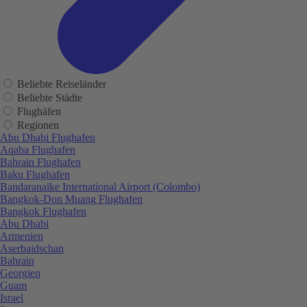
Beliebte Reiseländer
Beliebte Städte
Flughäfen
Regionen
Abu Dhabi Flughafen
Aqaba Flughafen
Bahrain Flughafen
Baku Flughafen
Bandaranaike International Airport (Colombo)
Bangkok-Don Muang Flughafen
Bangkok Flughafen
Abu Dhabi
Armenien
Aserbaidschan
Bahrain
Georgien
Guam
Israel