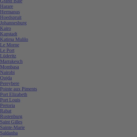
Grand Baie
Harare
Hermanus
Hoedspruit
Johannesburg
Kairo
Kapstadt
Katima Mulilo
Le Morne
Le Port
Lüderitz
Marrakesch
Mombasa
Nairobi
Oujda
Pereybere
Pointe aux Piments
Port Elizabeth
Port Louis
Pretoria
Rabat
Rustenburg
Saint Gilles
Sainte-Marie
Saldanha