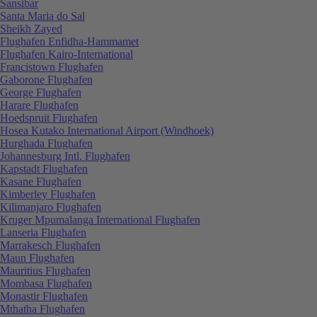
Sansibar
Santa Maria do Sal
Sheikh Zayed
Flughafen Enfidha-Hammamet
Flughafen Kairo-International
Francistown Flughafen
Gaborone Flughafen
George Flughafen
Harare Flughafen
Hoedspruit Flughafen
Hosea Kutako International Airport (Windhoek)
Hurghada Flughafen
Johannesburg Intl. Flughafen
Kapstadt Flughafen
Kasane Flughafen
Kimberley Flughafen
Kilimanjaro Flughafen
Kruger Mpumalanga International Flughafen
Lanseria Flughafen
Marrakesch Flughafen
Maun Flughafen
Mauritius Flughafen
Mombasa Flughafen
Monastir Flughafen
Mthatha Flughafen