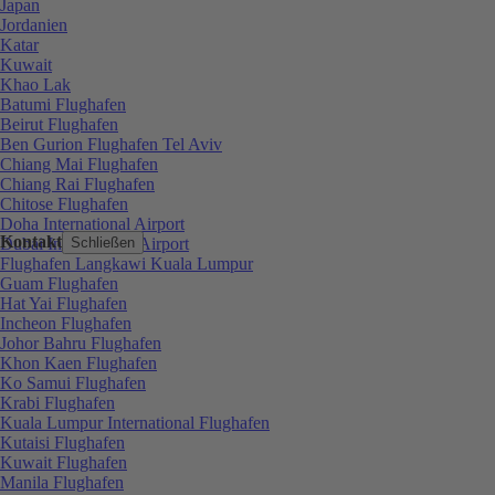
Japan
Jordanien
Katar
Kuwait
Khao Lak
Batumi Flughafen
Beirut Flughafen
Ben Gurion Flughafen Tel Aviv
Chiang Mai Flughafen
Chiang Rai Flughafen
Chitose Flughafen
Doha International Airport
Kontakt
Dubai International Airport
Schließen
Flughafen Langkawi Kuala Lumpur
Guam Flughafen
Hat Yai Flughafen
Incheon Flughafen
Johor Bahru Flughafen
Khon Kaen Flughafen
Ko Samui Flughafen
Krabi Flughafen
Kuala Lumpur International Flughafen
Kutaisi Flughafen
Kuwait Flughafen
Manila Flughafen