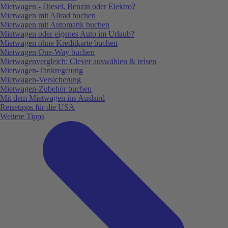
Mietwagen - Diesel, Benzin oder Elektro?
Mietwagen mit Allrad buchen
Mietwagen mit Automatik buchen
Mietwagen oder eigenes Auto im Urlaub?
Mietwagen ohne Kreditkarte buchen
Mietwagen One-Way buchen
Mietwagenvergleich: Clever auswählen & reisen
Mietwagen-Tankregelung
Mietwagen-Versicherung
Mietwagen-Zubehör buchen
Mit dem Mietwagen ins Ausland
Reisetipps für die USA
Weitere Tipps