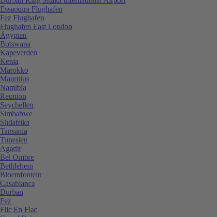
Durban King Shaka International Airport
Essaouira Flughafen
Fez Flughafen
Flughafen East London
Ägypten
Botswana
Kapeverden
Kenia
Marokko
Mauritius
Namibia
Reunion
Seychellen
Simbabwe
Südafrika
Tansania
Tunesien
Agadir
Bel Ombre
Bethlehem
Bloemfontein
Casablanca
Durban
Fez
Flic En Flac