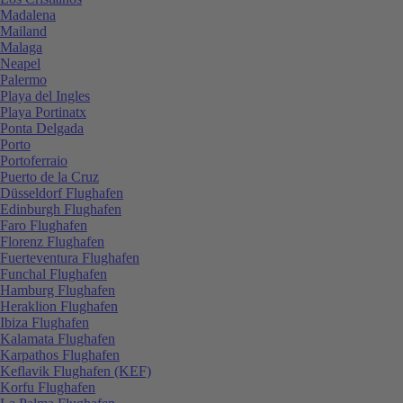
Madalena
Mailand
Malaga
Neapel
Palermo
Playa del Ingles
Playa Portinatx
Ponta Delgada
Porto
Portoferraio
Puerto de la Cruz
Düsseldorf Flughafen
Edinburgh Flughafen
Faro Flughafen
Florenz Flughafen
Fuerteventura Flughafen
Funchal Flughafen
Hamburg Flughafen
Heraklion Flughafen
Ibiza Flughafen
Kalamata Flughafen
Karpathos Flughafen
Keflavik Flughafen (KEF)
Korfu Flughafen