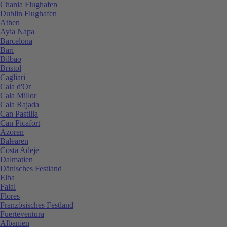
Chania Flughafen
Dublin Flughafen
Athen
Ayia Napa
Barcelona
Bari
Bilbao
Bristol
Cagliari
Cala d'Or
Cala Millor
Cala Rajada
Can Pastilla
Can Picafort
Azoren
Balearen
Costa Adeje
Dalmatien
Dänisches Festland
Elba
Faial
Flores
Französisches Festland
Fuerteventura
Albanien