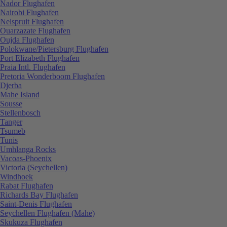
Nador Flughafen
Nairobi Flughafen
Nelspruit Flughafen
Ouarzazate Flughafen
Oujda Flughafen
Polokwane/Pietersburg Flughafen
Port Elizabeth Flughafen
Praia Intl. Flughafen
Pretoria Wonderboom Flughafen
Djerba
Mahe Island
Sousse
Stellenbosch
Tanger
Tsumeb
Tunis
Umhlanga Rocks
Vacoas-Phoenix
Victoria (Seychellen)
Windhoek
Rabat Flughafen
Richards Bay Flughafen
Saint-Denis Flughafen
Seychellen Flughafen (Mahe)
Skukuza Flughafen