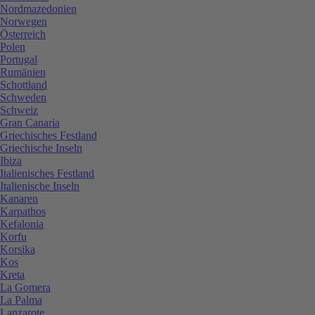
Nordmazedonien
Norwegen
Österreich
Polen
Portugal
Rumänien
Schottland
Schweden
Schweiz
Gran Canaria
Griechisches Festland
Griechische Inseln
Ibiza
Italienisches Festland
Italienische Inseln
Kanaren
Karpathos
Kefalonia
Korfu
Korsika
Kos
Kreta
La Gomera
La Palma
Lanzarote