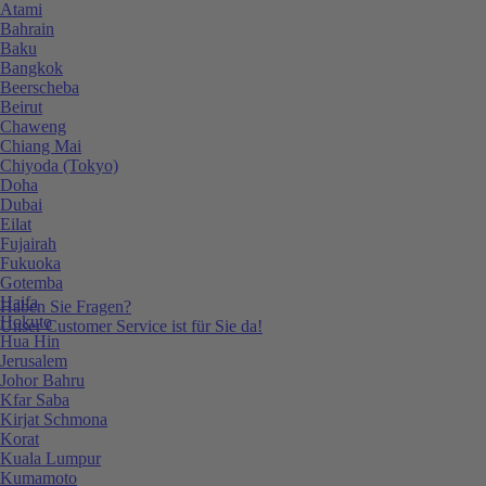
Atami
Bahrain
Baku
Bangkok
Beerscheba
Beirut
Chaweng
Chiang Mai
Chiyoda (Tokyo)
Doha
Dubai
Eilat
Fujairah
Fukuoka
Gotemba
Haifa
Haben Sie Fragen?
Hokuto
Unser Customer Service ist für Sie da!
Hua Hin
Jerusalem
Johor Bahru
Kfar Saba
Kirjat Schmona
Korat
Kuala Lumpur
Kumamoto