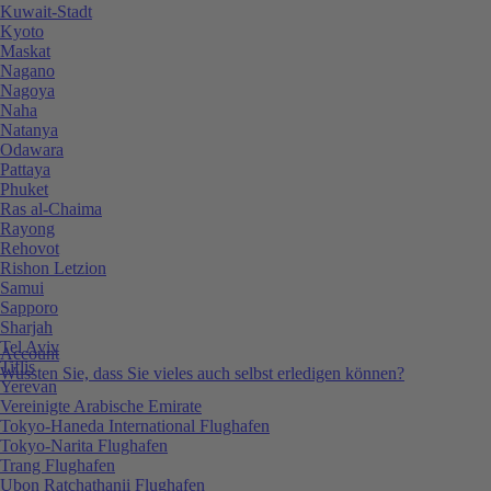
Kuwait-Stadt
Kyoto
Maskat
Nagano
Nagoya
Naha
Natanya
Odawara
Pattaya
Phuket
Ras al-Chaima
Rayong
Rehovot
Rishon Letzion
Samui
Sapporo
Sharjah
Tel Aviv
Account
Tiflis
Wussten Sie, dass Sie vieles auch selbst erledigen können?
Yerevan
Vereinigte Arabische Emirate
Tokyo-Haneda International Flughafen
Tokyo-Narita Flughafen
Trang Flughafen
Ubon Ratchathanii Flughafen