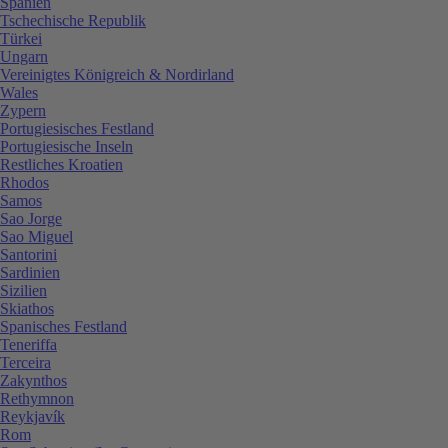
Spanien
Tschechische Republik
Türkei
Ungarn
Vereinigtes Königreich & Nordirland
Wales
Zypern
Portugiesisches Festland
Portugiesische Inseln
Restliches Kroatien
Rhodos
Samos
Sao Jorge
Sao Miguel
Santorini
Sardinien
Sizilien
Skiathos
Spanisches Festland
Teneriffa
Terceira
Zakynthos
Rethymnon
Reykjavík
Rom