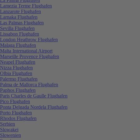
La Palma Flughafen
Lamezia Terme Flughafen
Lanzarote Flughafen
Larnaka Flughafen
Las Palmas Flughafen
Sevilla Flughafen
Lissabon Flughafen
London Heathrow Flughafen
Malaga Flughafen
Malta International Airport
Marseille Provence Flughafen
Neapel Flughafen
Nizza Flughafen
Olbia Flughafen
Palermo Flughafen
Palma de Mallorca Flughafen
Paphos Flughafen
Paris Charles de Gaulle Flughafen
Pico Flughafen
Ponta Delgada Nordela Flughafen
Porto Flughafen
Rhodos Flughafen
Serbien
Slowakei
Slowenien