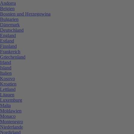
Andorra
Belgien
Bosnien und Herzegowina
Bulgarien
Dänemark
Deutschland
England
Estland
Finnland
Frankreich
Griechenland
Irland
Island
Italien
Kosovo
Kroatien
Lettland
Litauen
Luxemburg
Malta
Moldawien
Monaco
Montenegro
Niederlande
Nordirland