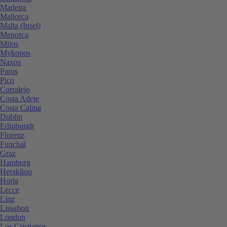
Madeira
Mallorca
Malta (Insel)
Menorca
Milos
Mykonos
Naxos
Paros
Pico
Corralejo
Costa Adeje
Costa Calma
Dublin
Edinburgh
Florenz
Funchal
Graz
Hamburg
Heraklion
Horta
Lecce
Linz
Lissabon
London
Los Cristianos