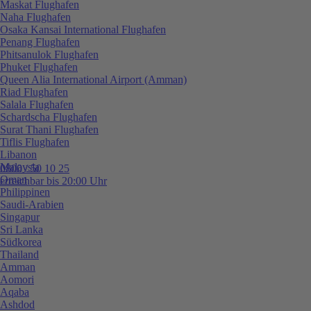
Maskat Flughafen
Naha Flughafen
Osaka Kansai International Flughafen
Penang Flughafen
Phitsanulok Flughafen
Phuket Flughafen
Queen Alia International Airport (Amman)
Riad Flughafen
Salala Flughafen
Schardscha Flughafen
Surat Thani Flughafen
Tiflis Flughafen
Libanon
Malaysia
0800 / 50 10 25
Oman
erreichbar bis 20:00 Uhr
Philippinen
Saudi-Arabien
Singapur
Sri Lanka
Südkorea
Thailand
Amman
Aomori
Aqaba
Ashdod