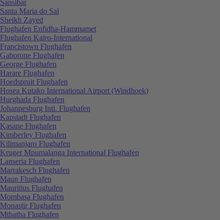
Sansibar
Santa Maria do Sal
Sheikh Zayed
Flughafen Enfidha-Hammamet
Flughafen Kairo-International
Francistown Flughafen
Gaborone Flughafen
George Flughafen
Harare Flughafen
Hoedspruit Flughafen
Hosea Kutako International Airport (Windhoek)
Hurghada Flughafen
Johannesburg Intl. Flughafen
Kapstadt Flughafen
Kasane Flughafen
Kimberley Flughafen
Kilimanjaro Flughafen
Kruger Mpumalanga International Flughafen
Lanseria Flughafen
Marrakesch Flughafen
Maun Flughafen
Mauritius Flughafen
Mombasa Flughafen
Monastir Flughafen
Mthatha Flughafen