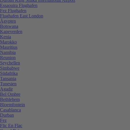
Durban King Shaka International Airport
Essaouira Flughafen
Fez Flughafen
Flughafen East London
Ägypten
Botswana
Kapeverden
Kenia
Marokko
Mauritius
Namibia
Reunion
Seychellen
Simbabwe
Südafrika
Tansania
Tunesien
Agadir
Bel Ombre
Bethlehem
Bloemfontein
Casablanca
Durban
Fez
Flic En Flac