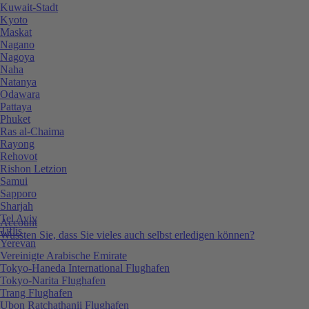
Kuwait-Stadt
Kyoto
Maskat
Nagano
Nagoya
Naha
Natanya
Odawara
Pattaya
Phuket
Ras al-Chaima
Rayong
Rehovot
Rishon Letzion
Samui
Sapporo
Sharjah
Tel Aviv
Account
Tiflis
Wussten Sie, dass Sie vieles auch selbst erledigen können?
Yerevan
Vereinigte Arabische Emirate
Tokyo-Haneda International Flughafen
Tokyo-Narita Flughafen
Trang Flughafen
Ubon Ratchathanii Flughafen