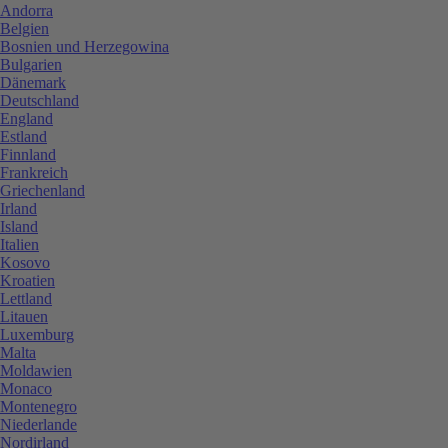
Andorra
Belgien
Bosnien und Herzegowina
Bulgarien
Dänemark
Deutschland
England
Estland
Finnland
Frankreich
Griechenland
Irland
Island
Italien
Kosovo
Kroatien
Lettland
Litauen
Luxemburg
Malta
Moldawien
Monaco
Montenegro
Niederlande
Nordirland