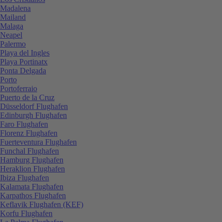
Madalena
Mailand
Malaga
Neapel
Palermo
Playa del Ingles
Playa Portinatx
Ponta Delgada
Porto
Portoferraio
Puerto de la Cruz
Düsseldorf Flughafen
Edinburgh Flughafen
Faro Flughafen
Florenz Flughafen
Fuerteventura Flughafen
Funchal Flughafen
Hamburg Flughafen
Heraklion Flughafen
Ibiza Flughafen
Kalamata Flughafen
Karpathos Flughafen
Keflavik Flughafen (KEF)
Korfu Flughafen