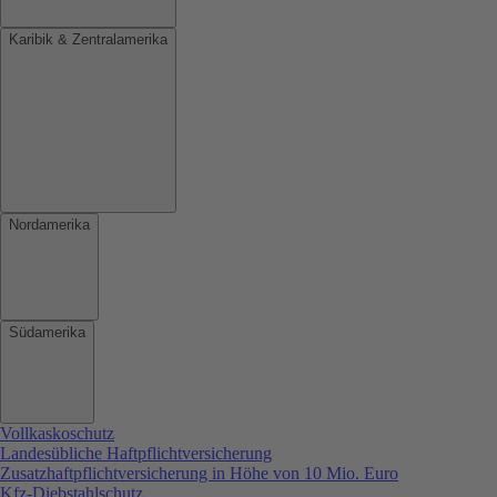
Karibik & Zentralamerika
Nordamerika
Südamerika
Vollkaskoschutz
Landesübliche Haftpflichtversicherung
Zusatzhaftpflichtversicherung in Höhe von 10 Mio. Euro
Kfz-Diebstahlschutz