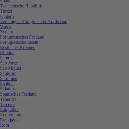
Spanien
Tschechische Republik
Türkei
Ungarn
Vereinigtes Königreich & Nordirland
Wales
Zypern
Portugiesisches Festland
Portugiesische Inseln
Restliches Kroatien
Rhodos
Samos
Sao Jorge
Sao Miguel
Santorini
Sardinien
Sizilien
Skiathos
Spanisches Festland
Teneriffa
Terceira
Zakynthos
Rethymnon
Reykjavík
Rom