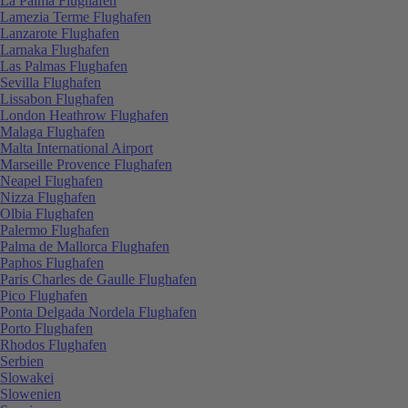
La Palma Flughafen
Lamezia Terme Flughafen
Lanzarote Flughafen
Larnaka Flughafen
Las Palmas Flughafen
Sevilla Flughafen
Lissabon Flughafen
London Heathrow Flughafen
Malaga Flughafen
Malta International Airport
Marseille Provence Flughafen
Neapel Flughafen
Nizza Flughafen
Olbia Flughafen
Palermo Flughafen
Palma de Mallorca Flughafen
Paphos Flughafen
Paris Charles de Gaulle Flughafen
Pico Flughafen
Ponta Delgada Nordela Flughafen
Porto Flughafen
Rhodos Flughafen
Serbien
Slowakei
Slowenien