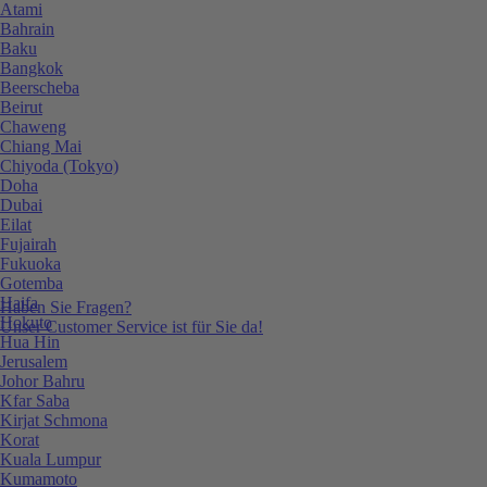
Atami
Bahrain
Baku
Bangkok
Beerscheba
Beirut
Chaweng
Chiang Mai
Chiyoda (Tokyo)
Doha
Dubai
Eilat
Fujairah
Fukuoka
Gotemba
Haifa
Haben Sie Fragen?
Hokuto
Unser Customer Service ist für Sie da!
Hua Hin
Jerusalem
Johor Bahru
Kfar Saba
Kirjat Schmona
Korat
Kuala Lumpur
Kumamoto