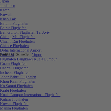
Japan
Jordanien
Katar
Kuwait
Khao Lak
Batumi Flughafen
Beirut Flughafen
Ben Gurion Flughafen Tel Aviv
Chiang Mai Flughafen
Chiang Rai Flughafen
Chitose Flughafen
Doha International Airport
Kontakt
Dubai International Airport
Schließen
Flughafen Langkawi Kuala Lumpur
Guam Flughafen
Hat Yai Flughafen
Incheon Flughafen
Johor Bahru Flughafen
Khon Kaen Flughafen
Ko Samui Flughafen
Krabi Flughafen
Kuala Lumpur International Flughafen
Kutaisi Flughafen
Kuwait Flughafen
Manila Flughafen