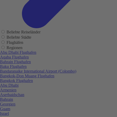
Beliebte Reiseländer
Beliebte Städte
Flughäfen
Regionen
Abu Dhabi Flughafen
Aqaba Flughafen
Bahrain Flughafen
Baku Flughafen
Bandaranaike International Airport (Colombo)
Bangkok-Don Muang Flughafen
Bangkok Flughafen
Abu Dhabi
Armenien
Aserbaidschan
Bahrain
Georgien
Guam
Israel