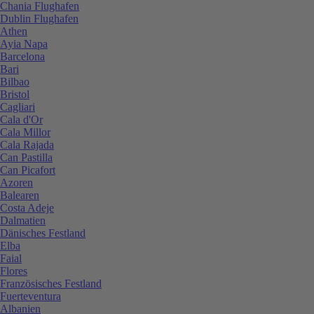
Chania Flughafen
Dublin Flughafen
Athen
Ayia Napa
Barcelona
Bari
Bilbao
Bristol
Cagliari
Cala d'Or
Cala Millor
Cala Rajada
Can Pastilla
Can Picafort
Azoren
Balearen
Costa Adeje
Dalmatien
Dänisches Festland
Elba
Faial
Flores
Französisches Festland
Fuerteventura
Albanien