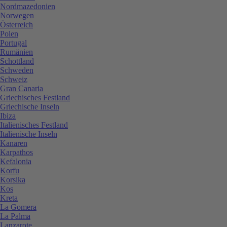
Nordmazedonien
Norwegen
Österreich
Polen
Portugal
Rumänien
Schottland
Schweden
Schweiz
Gran Canaria
Griechisches Festland
Griechische Inseln
Ibiza
Italienisches Festland
Italienische Inseln
Kanaren
Karpathos
Kefalonia
Korfu
Korsika
Kos
Kreta
La Gomera
La Palma
Lanzarote