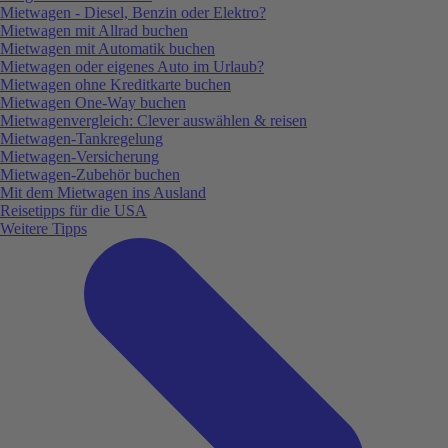
Mietwagen - Diesel, Benzin oder Elektro?
Mietwagen mit Allrad buchen
Mietwagen mit Automatik buchen
Mietwagen oder eigenes Auto im Urlaub?
Mietwagen ohne Kreditkarte buchen
Mietwagen One-Way buchen
Mietwagenvergleich: Clever auswählen & reisen
Mietwagen-Tankregelung
Mietwagen-Versicherung
Mietwagen-Zubehör buchen
Mit dem Mietwagen ins Ausland
Reisetipps für die USA
Weitere Tipps