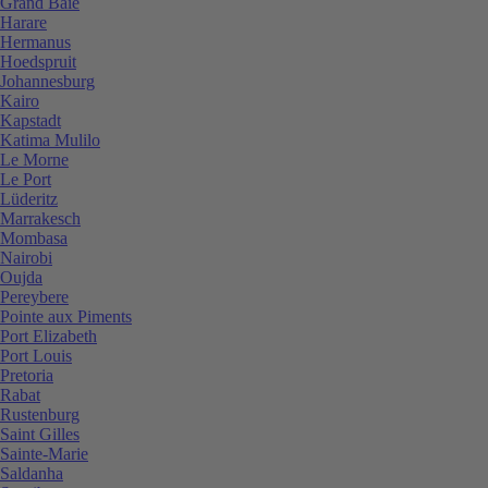
Grand Baie
Harare
Hermanus
Hoedspruit
Johannesburg
Kairo
Kapstadt
Katima Mulilo
Le Morne
Le Port
Lüderitz
Marrakesch
Mombasa
Nairobi
Oujda
Pereybere
Pointe aux Piments
Port Elizabeth
Port Louis
Pretoria
Rabat
Rustenburg
Saint Gilles
Sainte-Marie
Saldanha