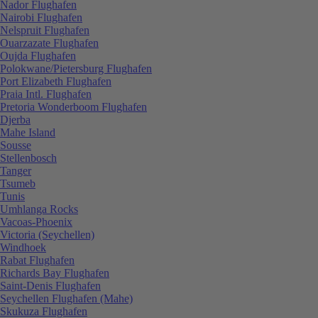
Nador Flughafen
Nairobi Flughafen
Nelspruit Flughafen
Ouarzazate Flughafen
Oujda Flughafen
Polokwane/Pietersburg Flughafen
Port Elizabeth Flughafen
Praia Intl. Flughafen
Pretoria Wonderboom Flughafen
Djerba
Mahe Island
Sousse
Stellenbosch
Tanger
Tsumeb
Tunis
Umhlanga Rocks
Vacoas-Phoenix
Victoria (Seychellen)
Windhoek
Rabat Flughafen
Richards Bay Flughafen
Saint-Denis Flughafen
Seychellen Flughafen (Mahe)
Skukuza Flughafen