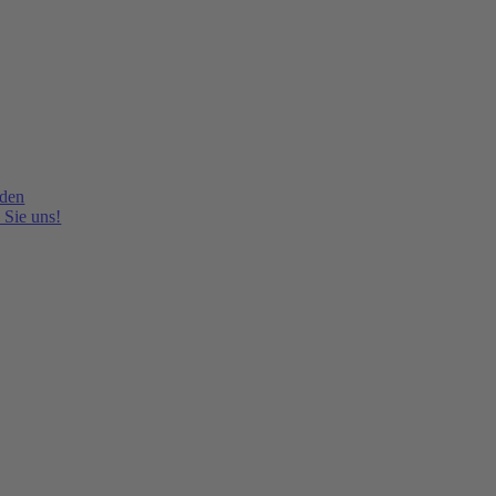
lden
 Sie uns!