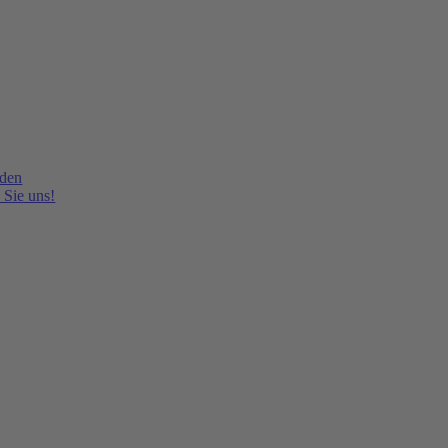
lden
 Sie uns!