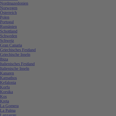
Nordmazedonien
Norwegen
Österreich
Polen
Portugal
Rumänien
Schottland
Schweden
Schweiz
Gran Canaria
Griechisches Festland
Griechische Inseln
Ibiza
Italienisches Festland
Italienische Inseln
Kanaren
Karpathos
Kefalonia
Korfu
Korsika
Kos
Kreta
La Gomera
La Palma
Lanzarote