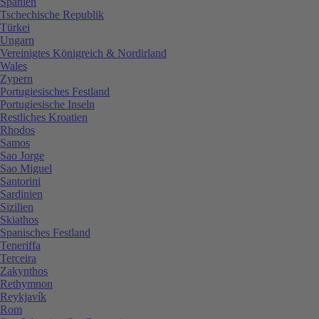
Spanien
Tschechische Republik
Türkei
Ungarn
Vereinigtes Königreich & Nordirland
Wales
Zypern
Portugiesisches Festland
Portugiesische Inseln
Restliches Kroatien
Rhodos
Samos
Sao Jorge
Sao Miguel
Santorini
Sardinien
Sizilien
Skiathos
Spanisches Festland
Teneriffa
Terceira
Zakynthos
Rethymnon
Reykjavík
Rom