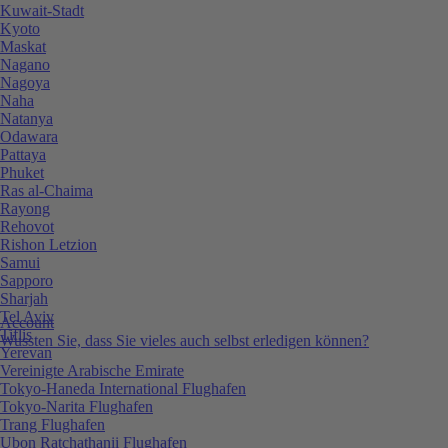
Kuwait-Stadt
Kyoto
Maskat
Nagano
Nagoya
Naha
Natanya
Odawara
Pattaya
Phuket
Ras al-Chaima
Rayong
Rehovot
Rishon Letzion
Samui
Sapporo
Sharjah
Tel Aviv
Account
Tiflis
Wussten Sie, dass Sie vieles auch selbst erledigen können?
Yerevan
Vereinigte Arabische Emirate
Tokyo-Haneda International Flughafen
Tokyo-Narita Flughafen
Trang Flughafen
Ubon Ratchathanii Flughafen