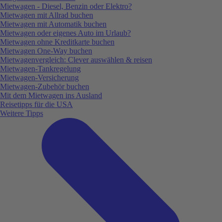
Mietwagen - Diesel, Benzin oder Elektro?
Mietwagen mit Allrad buchen
Mietwagen mit Automatik buchen
Mietwagen oder eigenes Auto im Urlaub?
Mietwagen ohne Kreditkarte buchen
Mietwagen One-Way buchen
Mietwagenvergleich: Clever auswählen & reisen
Mietwagen-Tankregelung
Mietwagen-Versicherung
Mietwagen-Zubehör buchen
Mit dem Mietwagen ins Ausland
Reisetipps für die USA
Weitere Tipps