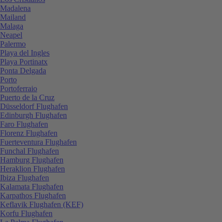
Madalena
Mailand
Malaga
Neapel
Palermo
Playa del Ingles
Playa Portinatx
Ponta Delgada
Porto
Portoferraio
Puerto de la Cruz
Düsseldorf Flughafen
Edinburgh Flughafen
Faro Flughafen
Florenz Flughafen
Fuerteventura Flughafen
Funchal Flughafen
Hamburg Flughafen
Heraklion Flughafen
Ibiza Flughafen
Kalamata Flughafen
Karpathos Flughafen
Keflavik Flughafen (KEF)
Korfu Flughafen