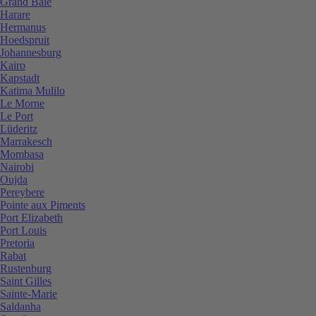
Grand Baie
Harare
Hermanus
Hoedspruit
Johannesburg
Kairo
Kapstadt
Katima Mulilo
Le Morne
Le Port
Lüderitz
Marrakesch
Mombasa
Nairobi
Oujda
Pereybere
Pointe aux Piments
Port Elizabeth
Port Louis
Pretoria
Rabat
Rustenburg
Saint Gilles
Sainte-Marie
Saldanha