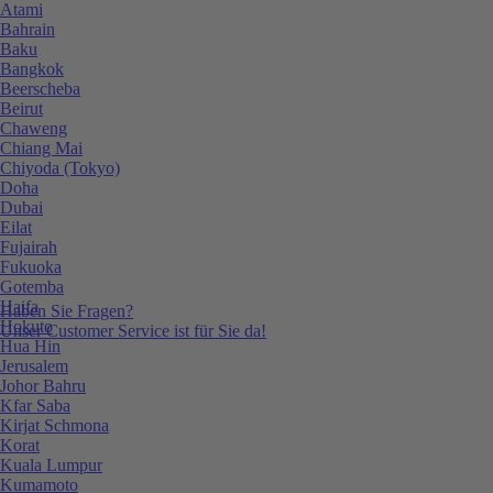
Atami
Bahrain
Baku
Bangkok
Beerscheba
Beirut
Chaweng
Chiang Mai
Chiyoda (Tokyo)
Doha
Dubai
Eilat
Fujairah
Fukuoka
Gotemba
Haifa
Haben Sie Fragen?
Hokuto
Unser Customer Service ist für Sie da!
Hua Hin
Jerusalem
Johor Bahru
Kfar Saba
Kirjat Schmona
Korat
Kuala Lumpur
Kumamoto