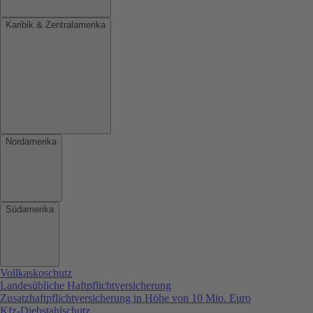
Karibik & Zentralamerika
Nordamerika
Südamerika
Vollkaskoschutz
Landesübliche Haftpflichtversicherung
Zusatzhaftpflichtversicherung in Höhe von 10 Mio. Euro
Kfz-Diebstahlschutz