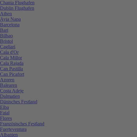
Chania Flughafen
Dublin Flughafen
Athen
Ayia Napa
Barcelona
Bari
Bilbao
Bristol
Cagliari
Cala d'Or
Cala Millor
Cala Rajada
Can Pastilla
Can Picafort
Azoren
Balearen
Costa Adeje
Dalmatien
Dänisches Festland
Elba
Faial
Flores
Französisches Festland
Fuerteventura
Albanien