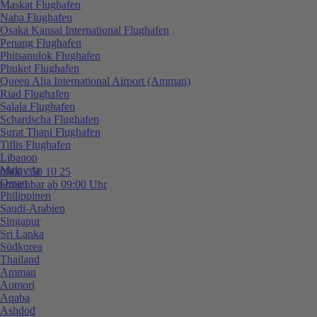
Maskat Flughafen
Naha Flughafen
Osaka Kansai International Flughafen
Penang Flughafen
Phitsanulok Flughafen
Phuket Flughafen
Queen Alia International Airport (Amman)
Riad Flughafen
Salala Flughafen
Schardscha Flughafen
Surat Thani Flughafen
Tiflis Flughafen
Libanon
Malaysia
0800 / 50 10 25
Oman
erreichbar ab 09:00 Uhr
Philippinen
Saudi-Arabien
Singapur
Sri Lanka
Südkorea
Thailand
Amman
Aomori
Aqaba
Ashdod