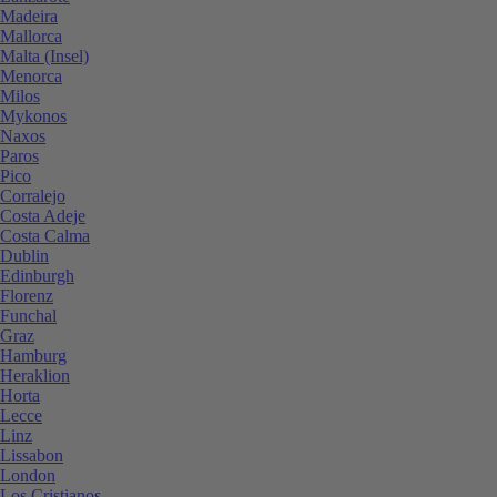
Madeira
Mallorca
Malta (Insel)
Menorca
Milos
Mykonos
Naxos
Paros
Pico
Corralejo
Costa Adeje
Costa Calma
Dublin
Edinburgh
Florenz
Funchal
Graz
Hamburg
Heraklion
Horta
Lecce
Linz
Lissabon
London
Los Cristianos