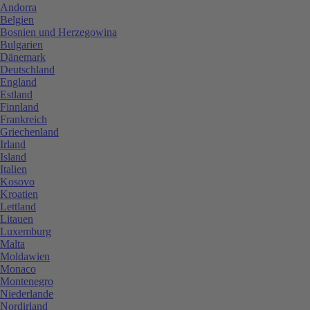
Andorra
Belgien
Bosnien und Herzegowina
Bulgarien
Dänemark
Deutschland
England
Estland
Finnland
Frankreich
Griechenland
Irland
Island
Italien
Kosovo
Kroatien
Lettland
Litauen
Luxemburg
Malta
Moldawien
Monaco
Montenegro
Niederlande
Nordirland