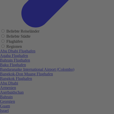
Beliebte Reiseländer
Beliebte Städte
Flughäfen
Regionen
Abu Dhabi Flughafen
Aqaba Flughafen
Bahrain Flughafen
Baku Flughafen
Bandaranaike International Airport (Colombo)
Bangkok-Don Muang Flughafen
Bangkok Flughafen
Abu Dhabi
Armenien
Aserbaidschan
Bahrain
Georgien
Guam
Israel