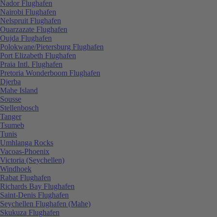
Nador Flughafen
Nairobi Flughafen
Nelspruit Flughafen
Ouarzazate Flughafen
Oujda Flughafen
Polokwane/Pietersburg Flughafen
Port Elizabeth Flughafen
Praia Intl. Flughafen
Pretoria Wonderboom Flughafen
Djerba
Mahe Island
Sousse
Stellenbosch
Tanger
Tsumeb
Tunis
Umhlanga Rocks
Vacoas-Phoenix
Victoria (Seychellen)
Windhoek
Rabat Flughafen
Richards Bay Flughafen
Saint-Denis Flughafen
Seychellen Flughafen (Mahe)
Skukuza Flughafen