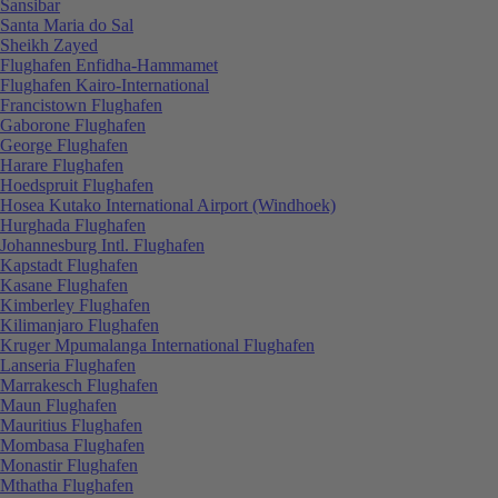
Sansibar
Santa Maria do Sal
Sheikh Zayed
Flughafen Enfidha-Hammamet
Flughafen Kairo-International
Francistown Flughafen
Gaborone Flughafen
George Flughafen
Harare Flughafen
Hoedspruit Flughafen
Hosea Kutako International Airport (Windhoek)
Hurghada Flughafen
Johannesburg Intl. Flughafen
Kapstadt Flughafen
Kasane Flughafen
Kimberley Flughafen
Kilimanjaro Flughafen
Kruger Mpumalanga International Flughafen
Lanseria Flughafen
Marrakesch Flughafen
Maun Flughafen
Mauritius Flughafen
Mombasa Flughafen
Monastir Flughafen
Mthatha Flughafen