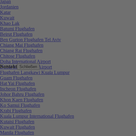
Japan
Jordanien
Katar
Kuwait
Khao Lak
Batumi Flughafen
Beirut Flughafen
Ben Gurion Flughafen Tel Aviv
Chiang Mai Flughafen
Chiang Rai Flughafen
Chitose Flughafen
Doha International Airport
Kontakt
Dubai International Airport
Schließen
Flughafen Langkawi Kuala Lumpur
Guam Flughafen
Hat Yai Flughafen
Incheon Flughafen
Johor Bahru Flughafen
Khon Kaen Flughafen
Ko Samui Flughafen
Krabi Flughafen
Kuala Lumpur International Flughafen
Kutaisi Flughafen
Kuwait Flughafen
Manila Flughafen