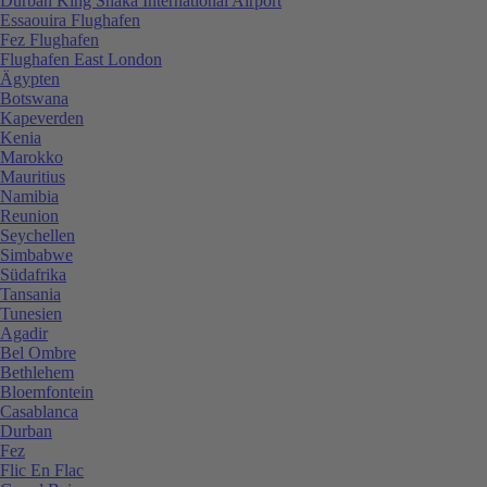
Durban King Shaka International Airport
Essaouira Flughafen
Fez Flughafen
Flughafen East London
Ägypten
Botswana
Kapeverden
Kenia
Marokko
Mauritius
Namibia
Reunion
Seychellen
Simbabwe
Südafrika
Tansania
Tunesien
Agadir
Bel Ombre
Bethlehem
Bloemfontein
Casablanca
Durban
Fez
Flic En Flac