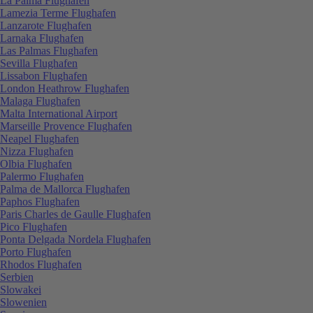
La Palma Flughafen
Lamezia Terme Flughafen
Lanzarote Flughafen
Larnaka Flughafen
Las Palmas Flughafen
Sevilla Flughafen
Lissabon Flughafen
London Heathrow Flughafen
Malaga Flughafen
Malta International Airport
Marseille Provence Flughafen
Neapel Flughafen
Nizza Flughafen
Olbia Flughafen
Palermo Flughafen
Palma de Mallorca Flughafen
Paphos Flughafen
Paris Charles de Gaulle Flughafen
Pico Flughafen
Ponta Delgada Nordela Flughafen
Porto Flughafen
Rhodos Flughafen
Serbien
Slowakei
Slowenien