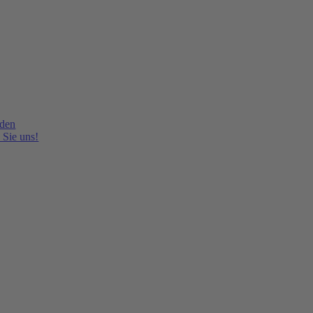
lden
 Sie uns!