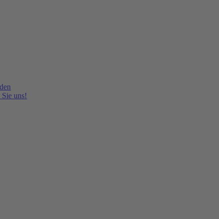
lden
 Sie uns!