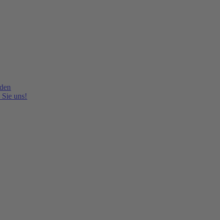
lden
 Sie uns!