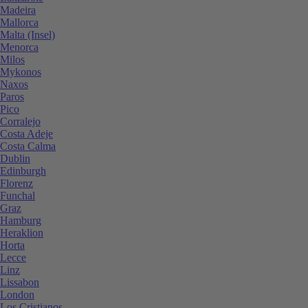
Madeira
Mallorca
Malta (Insel)
Menorca
Milos
Mykonos
Naxos
Paros
Pico
Corralejo
Costa Adeje
Costa Calma
Dublin
Edinburgh
Florenz
Funchal
Graz
Hamburg
Heraklion
Horta
Lecce
Linz
Lissabon
London
Los Cristianos