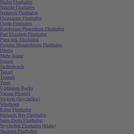
Nador Flughafen
Nairobi Flughafen
Nelspruit Flughafen
Ouarzazate Flughafen
Oujda Flughafen
Polokwane/Pietersburg Flughafen
Port Elizabeth Flughafen
Praia Intl. Flughafen
Pretoria Wonderboom Flughafen
Djerba
Mahe Island
Sousse
Stellenbosch
Tanger
Tsumeb
Tunis
Umhlanga Rocks
Vacoas-Phoenix
Victoria (Seychellen)
Windhoek
Rabat Flughafen
Richards Bay Flughafen
Saint-Denis Flughafen
Seychellen Flughafen (Mahe)
Skukuza Flughafen