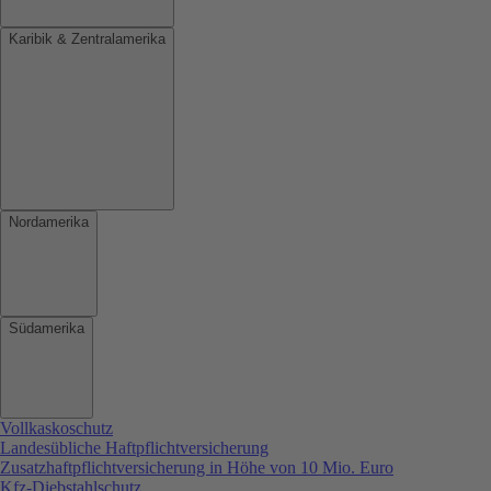
Karibik & Zentralamerika
Nordamerika
Südamerika
Vollkaskoschutz
Landesübliche Haftpflichtversicherung
Zusatzhaftpflichtversicherung in Höhe von 10 Mio. Euro
Kfz-Diebstahlschutz