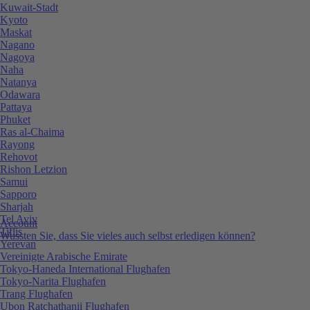
Kuwait-Stadt
Kyoto
Maskat
Nagano
Nagoya
Naha
Natanya
Odawara
Pattaya
Phuket
Ras al-Chaima
Rayong
Rehovot
Rishon Letzion
Samui
Sapporo
Sharjah
Tel Aviv
Account
Tiflis
Wussten Sie, dass Sie vieles auch selbst erledigen können?
Yerevan
Vereinigte Arabische Emirate
Tokyo-Haneda International Flughafen
Tokyo-Narita Flughafen
Trang Flughafen
Ubon Ratchathanii Flughafen