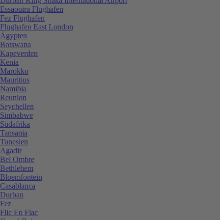
Durban King Shaka International Airport
Essaouira Flughafen
Fez Flughafen
Flughafen East London
Ägypten
Botswana
Kapeverden
Kenia
Marokko
Mauritius
Namibia
Reunion
Seychellen
Simbabwe
Südafrika
Tansania
Tunesien
Agadir
Bel Ombre
Bethlehem
Bloemfontein
Casablanca
Durban
Fez
Flic En Flac