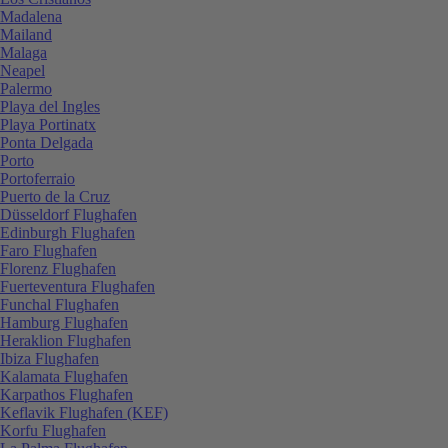
Madalena
Mailand
Malaga
Neapel
Palermo
Playa del Ingles
Playa Portinatx
Ponta Delgada
Porto
Portoferraio
Puerto de la Cruz
Düsseldorf Flughafen
Edinburgh Flughafen
Faro Flughafen
Florenz Flughafen
Fuerteventura Flughafen
Funchal Flughafen
Hamburg Flughafen
Heraklion Flughafen
Ibiza Flughafen
Kalamata Flughafen
Karpathos Flughafen
Keflavik Flughafen (KEF)
Korfu Flughafen