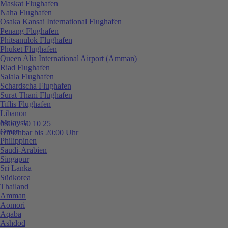
Maskat Flughafen
Naha Flughafen
Osaka Kansai International Flughafen
Penang Flughafen
Phitsanulok Flughafen
Phuket Flughafen
Queen Alia International Airport (Amman)
Riad Flughafen
Salala Flughafen
Schardscha Flughafen
Surat Thani Flughafen
Tiflis Flughafen
Libanon
Malaysia
0800 / 50 10 25
Oman
erreichbar bis 20:00 Uhr
Philippinen
Saudi-Arabien
Singapur
Sri Lanka
Südkorea
Thailand
Amman
Aomori
Aqaba
Ashdod