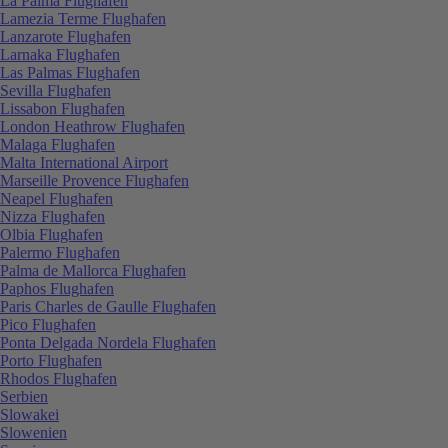
La Palma Flughafen
Lamezia Terme Flughafen
Lanzarote Flughafen
Larnaka Flughafen
Las Palmas Flughafen
Sevilla Flughafen
Lissabon Flughafen
London Heathrow Flughafen
Malaga Flughafen
Malta International Airport
Marseille Provence Flughafen
Neapel Flughafen
Nizza Flughafen
Olbia Flughafen
Palermo Flughafen
Palma de Mallorca Flughafen
Paphos Flughafen
Paris Charles de Gaulle Flughafen
Pico Flughafen
Ponta Delgada Nordela Flughafen
Porto Flughafen
Rhodos Flughafen
Serbien
Slowakei
Slowenien