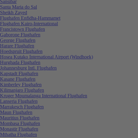
Sansibar
Santa Maria do Sal
Sheikh Zayed
Flughafen Enfidha-Hammamet
Flughafen Kairo-International
Francistown Flughafen
Gaborone Flughafen
George Flughafen
Harare Flughafen
Hoedspruit Flughafen
Hosea Kutako International Airport (Windhoek)
Hurghada Flughafen
Johannesburg Intl. Flughafen
Kapstadt Flughafen
Kasane Flughafen
Kimberley Flughafen
Kilimanjaro Flughafen
Kruger Mpumalanga International Flughafen
Lanseria Flughafen
Marrakesch Flughafen
Maun Flughafen
Mauritius Flughafen
Mombasa Flughafen
Monastir Flughafen
Mthatha Flughafen