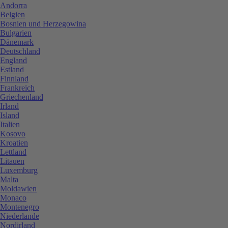
Andorra
Belgien
Bosnien und Herzegowina
Bulgarien
Dänemark
Deutschland
England
Estland
Finnland
Frankreich
Griechenland
Irland
Island
Italien
Kosovo
Kroatien
Lettland
Litauen
Luxemburg
Malta
Moldawien
Monaco
Montenegro
Niederlande
Nordirland