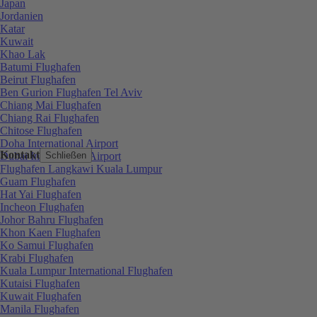
Japan
Jordanien
Katar
Kuwait
Khao Lak
Batumi Flughafen
Beirut Flughafen
Ben Gurion Flughafen Tel Aviv
Chiang Mai Flughafen
Chiang Rai Flughafen
Chitose Flughafen
Doha International Airport
Kontakt
Dubai International Airport
Schließen
Flughafen Langkawi Kuala Lumpur
Guam Flughafen
Hat Yai Flughafen
Incheon Flughafen
Johor Bahru Flughafen
Khon Kaen Flughafen
Ko Samui Flughafen
Krabi Flughafen
Kuala Lumpur International Flughafen
Kutaisi Flughafen
Kuwait Flughafen
Manila Flughafen