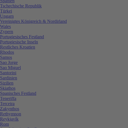
Spanien
Tschechische Republik
Türkei
Ungarn
Vereinigtes Königreich & Nordirland
Wales
Zypern
Portugiesisches Festland
Portugiesische Inseln
Restliches Kroatien
Rhodos
Samos
Sao Jorge
Sao Miguel
Santorini
Sardinien
Sizilien
Skiathos
Spanisches Festland
Teneriffa
Terceira
Zakynthos
Rethymnon
Reykjavík
Rom