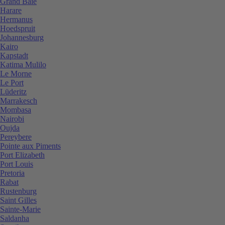
Grand Baie
Harare
Hermanus
Hoedspruit
Johannesburg
Kairo
Kapstadt
Katima Mulilo
Le Morne
Le Port
Lüderitz
Marrakesch
Mombasa
Nairobi
Oujda
Pereybere
Pointe aux Piments
Port Elizabeth
Port Louis
Pretoria
Rabat
Rustenburg
Saint Gilles
Sainte-Marie
Saldanha