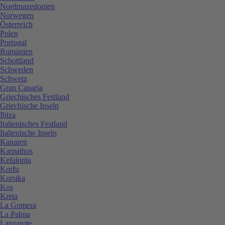
Nordmazedonien
Norwegen
Österreich
Polen
Portugal
Rumänien
Schottland
Schweden
Schweiz
Gran Canaria
Griechisches Festland
Griechische Inseln
Ibiza
Italienisches Festland
Italienische Inseln
Kanaren
Karpathos
Kefalonia
Korfu
Korsika
Kos
Kreta
La Gomera
La Palma
Lanzarote