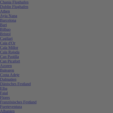
Chania Flughafen
Dublin Flughafen
Athen
Ayia Napa
Barcelona
Bari
Bilbao
Bristol
Cagliari
Cala d'Or
Cala Millor
Cala Rajada
Can Pastilla
Can Picafort
Azoren
Balearen
Costa Adeje
Dalmatien
Dänisches Festland
Elba
Faial
Flores
Französisches Festland
Fuerteventura
Albanien