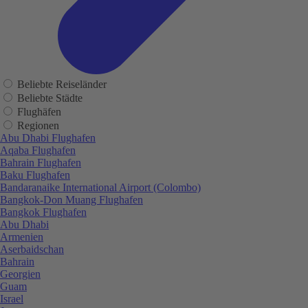
Beliebte Reiseländer
Beliebte Städte
Flughäfen
Regionen
Abu Dhabi Flughafen
Aqaba Flughafen
Bahrain Flughafen
Baku Flughafen
Bandaranaike International Airport (Colombo)
Bangkok-Don Muang Flughafen
Bangkok Flughafen
Abu Dhabi
Armenien
Aserbaidschan
Bahrain
Georgien
Guam
Israel