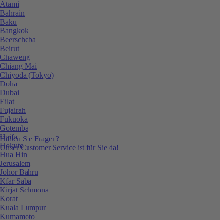
Atami
Bahrain
Baku
Bangkok
Beerscheba
Beirut
Chaweng
Chiang Mai
Chiyoda (Tokyo)
Doha
Dubai
Eilat
Fujairah
Fukuoka
Gotemba
Haifa
Haben Sie Fragen?
Hokuto
Unser Customer Service ist für Sie da!
Hua Hin
Jerusalem
Johor Bahru
Kfar Saba
Kirjat Schmona
Korat
Kuala Lumpur
Kumamoto