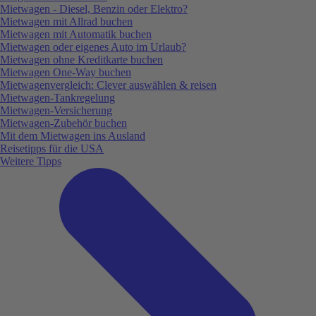
Mietwagen - Diesel, Benzin oder Elektro?
Mietwagen mit Allrad buchen
Mietwagen mit Automatik buchen
Mietwagen oder eigenes Auto im Urlaub?
Mietwagen ohne Kreditkarte buchen
Mietwagen One-Way buchen
Mietwagenvergleich: Clever auswählen & reisen
Mietwagen-Tankregelung
Mietwagen-Versicherung
Mietwagen-Zubehör buchen
Mit dem Mietwagen ins Ausland
Reisetipps für die USA
Weitere Tipps