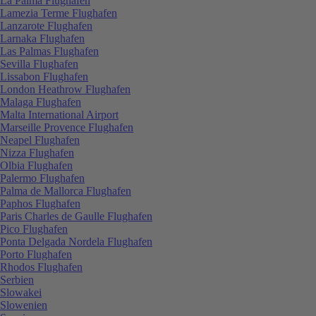
La Palma Flughafen
Lamezia Terme Flughafen
Lanzarote Flughafen
Larnaka Flughafen
Las Palmas Flughafen
Sevilla Flughafen
Lissabon Flughafen
London Heathrow Flughafen
Malaga Flughafen
Malta International Airport
Marseille Provence Flughafen
Neapel Flughafen
Nizza Flughafen
Olbia Flughafen
Palermo Flughafen
Palma de Mallorca Flughafen
Paphos Flughafen
Paris Charles de Gaulle Flughafen
Pico Flughafen
Ponta Delgada Nordela Flughafen
Porto Flughafen
Rhodos Flughafen
Serbien
Slowakei
Slowenien