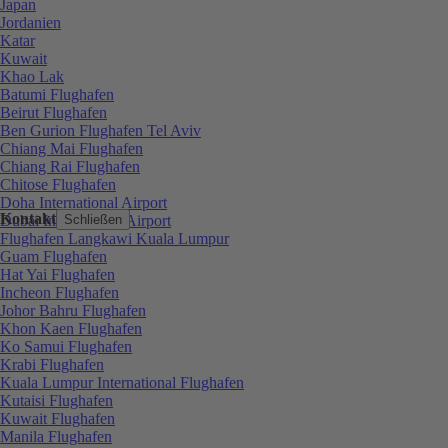
Japan
Jordanien
Katar
Kuwait
Khao Lak
Batumi Flughafen
Beirut Flughafen
Ben Gurion Flughafen Tel Aviv
Chiang Mai Flughafen
Chiang Rai Flughafen
Chitose Flughafen
Doha International Airport
Kontakt
Dubai International Airport
Schließen
Flughafen Langkawi Kuala Lumpur
Guam Flughafen
Hat Yai Flughafen
Incheon Flughafen
Johor Bahru Flughafen
Khon Kaen Flughafen
Ko Samui Flughafen
Krabi Flughafen
Kuala Lumpur International Flughafen
Kutaisi Flughafen
Kuwait Flughafen
Manila Flughafen