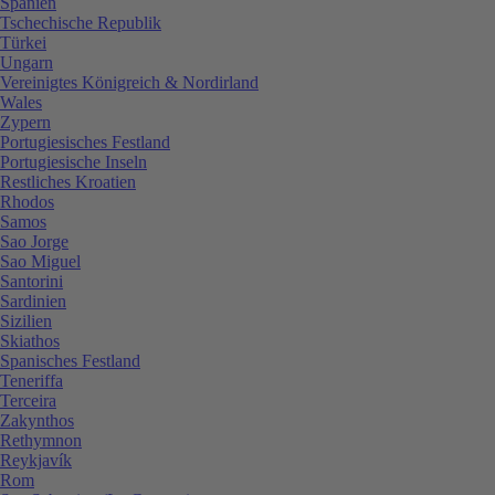
Spanien
Tschechische Republik
Türkei
Ungarn
Vereinigtes Königreich & Nordirland
Wales
Zypern
Portugiesisches Festland
Portugiesische Inseln
Restliches Kroatien
Rhodos
Samos
Sao Jorge
Sao Miguel
Santorini
Sardinien
Sizilien
Skiathos
Spanisches Festland
Teneriffa
Terceira
Zakynthos
Rethymnon
Reykjavík
Rom