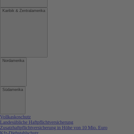
Karibik & Zentralamerika
Nordamerika
Südamerika
Vollkaskoschutz
Landesübliche Haftpflichtversicherung
Zusatzhaftpflichtversicherung in Höhe von 10 Mio. Euro
Kfz-Diebstahlschutz