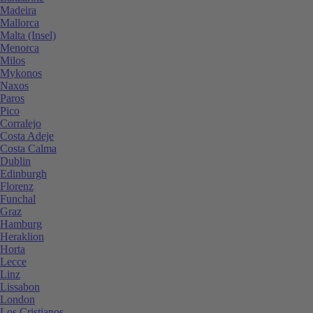
Madeira
Mallorca
Malta (Insel)
Menorca
Milos
Mykonos
Naxos
Paros
Pico
Corralejo
Costa Adeje
Costa Calma
Dublin
Edinburgh
Florenz
Funchal
Graz
Hamburg
Heraklion
Horta
Lecce
Linz
Lissabon
London
Los Cristianos