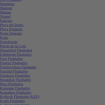
Madalena
Mailand
Malaga
Neapel
Palermo
Playa del Ingles
Playa Portinatx
Ponta Delgada
Porto
Portoferraio
Puerto de la Cruz
Düsseldorf Flughafen
Edinburgh Flughafen
Faro Flughafen
Florenz Flughafen
Fuerteventura Flughafen
Funchal Flughafen
Hamburg Flughafen
Heraklion Flughafen
Ibiza Flughafen
Kalamata Flughafen
Karpathos Flughafen
Keflavik Flughafen (KEF)
Korfu Flughafen