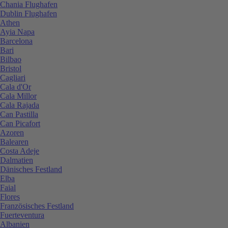
Chania Flughafen
Dublin Flughafen
Athen
Ayia Napa
Barcelona
Bari
Bilbao
Bristol
Cagliari
Cala d'Or
Cala Millor
Cala Rajada
Can Pastilla
Can Picafort
Azoren
Balearen
Costa Adeje
Dalmatien
Dänisches Festland
Elba
Faial
Flores
Französisches Festland
Fuerteventura
Albanien