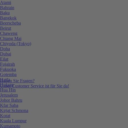
Atami
Bahrain
Baku
Bangkok
Beerscheba
Beirut
Chaweng
Chiang Mai
Chiyoda (Tokyo)
Doha
Dubai
Eilat
Fujairah
Fukuoka
Gotemba
Haifa
Haben Sie Fragen?
Hokuto
Unser Customer Service ist für Sie da!
Hua Hin
Jerusalem
Johor Bahru
Kfar Saba
Kirjat Schmona
Korat
Kuala Lumpur
Kumamoto