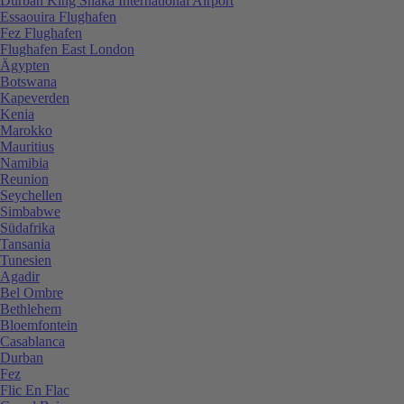
Durban King Shaka International Airport
Essaouira Flughafen
Fez Flughafen
Flughafen East London
Ägypten
Botswana
Kapeverden
Kenia
Marokko
Mauritius
Namibia
Reunion
Seychellen
Simbabwe
Südafrika
Tansania
Tunesien
Agadir
Bel Ombre
Bethlehem
Bloemfontein
Casablanca
Durban
Fez
Flic En Flac