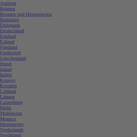
Andorra
Belgien
Bosnien und Herzegowina
Bulgarien
Dänemark
Deutschland
England
Estland
Finnland
Frankreich
Griechenland
Irland
Island
Italien
Kosovo
Kroatien
Lettland
Litauen
Luxemburg
Malta
Moldawien
Monaco
Montenegro
Niederlande
Nordirland