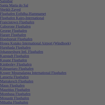
Sansibar
Santa Maria do Sal
Sheikh Zayed
Flughafen Enfidha-Hammamet
Flughafen Kairo-International
Francistown Flughafen
Gaborone Flughafen
George Flughafen
Harare Flughafen
Hoedspruit Flughafen
Hosea Kutako International Airport (Windhoek)
Hurghada Flughafen
Johannesburg Intl. Flughafen
Kapstadt Flughafen
Kasane Flughafen
Kimberley Flughafen
Kilimanjaro Flughafen
Kruger Mpumalanga International Flughafen
Lanseria Flughafen
Marrakesch Flughafen
Maun Flughafen
Mauritius Flughafen
Mombasa Flughafen
Monastir Flughafen
Mthatha Flughafen