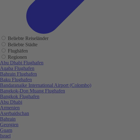
Beliebte Reiseländer
Beliebte Städte
Flughäfen
Regionen
Abu Dhabi Flughafen
Aqaba Flughafen
Bahrain Flughafen
Baku Flughafen
Bandaranaike International Airport (Colombo)
Bangkok-Don Muang Flughafen
Bangkok Flughafen
Abu Dhabi
Armenien
Aserbaidschan
Bahrain
Georgien
Guam
Israel