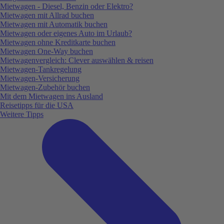
Mietwagen - Diesel, Benzin oder Elektro?
Mietwagen mit Allrad buchen
Mietwagen mit Automatik buchen
Mietwagen oder eigenes Auto im Urlaub?
Mietwagen ohne Kreditkarte buchen
Mietwagen One-Way buchen
Mietwagenvergleich: Clever auswählen & reisen
Mietwagen-Tankregelung
Mietwagen-Versicherung
Mietwagen-Zubehör buchen
Mit dem Mietwagen ins Ausland
Reisetipps für die USA
Weitere Tipps