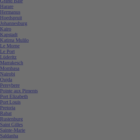
Grand Baie
Harare
Hermanus
Hoedspruit
Johannesburg
Kairo
Kapstadt
Katima Mulilo
Le Morne
Le Port
Lüderitz
Marrakesch
Mombasa
Nairobi
Oujda
Pereybere
Pointe aux Piments
Port Elizabeth
Port Louis
Pretoria
Rabat
Rustenburg
Saint Gilles
Sainte-Marie
Saldanha