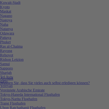
Kuwait-Stadt
Kyoto
Maskat
Nagano
Nagoya
Naha
Natanya
Odawara
Pattaya
Phuket
Ras al-Chaima
Rayong
Rehovot
Rishon Letzion
Samui
Sapporo
Sharjah
Tel Aviv
Account
Tiflis
Wussten Sie, dass Sie vieles auch selbst erledigen können?
Yerevan
Vereinigte Arabische Emirate
Tokyo-Haneda International Flughafen
Tokyo-Narita Flughafen
Trang Flughafen
Ubon Ratchathanii Flughafen