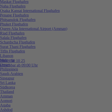
Maskat Flughafen
Naha Flughafen
Osaka Kansai International Flughafen
Penang Flughafen
Phitsanulok Flughafen
Phuket Flughafen
Queen Alia International Airport (Amman)
Riad Flughafen
Salala Flughafen
Schardscha Flughafen
Surat Thani Flughafen
Tiflis Flughafen
Libanon
Malaysia
0800 / 50 10 25
Oman
erreichbar ab 09:00 Uhr
Philippinen
Saudi-Arabien
Singapur
Sri Lanka
Südkorea
Thailand
Amman
Aomori
Aqaba
Ashdod