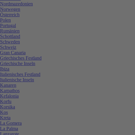
Nordmazedonien
Norwegen
Österreich
Polen
Portugal
Rumänien
Schottland
Schweden
Schweiz
Gran Canaria
Griechisches Festland
Griechische Inseln
Ibiza
Italienisches Festland
Italienische Inseln
Kanaren
Karpathos
Kefalonia
Korfu
Korsika
Kos
Kreta
La Gomera
La Palma
Lanzarote