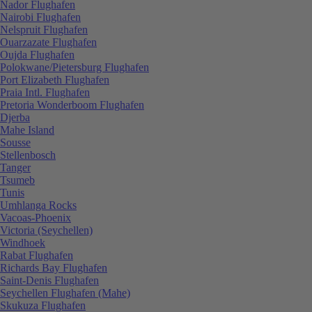
Nador Flughafen
Nairobi Flughafen
Nelspruit Flughafen
Ouarzazate Flughafen
Oujda Flughafen
Polokwane/Pietersburg Flughafen
Port Elizabeth Flughafen
Praia Intl. Flughafen
Pretoria Wonderboom Flughafen
Djerba
Mahe Island
Sousse
Stellenbosch
Tanger
Tsumeb
Tunis
Umhlanga Rocks
Vacoas-Phoenix
Victoria (Seychellen)
Windhoek
Rabat Flughafen
Richards Bay Flughafen
Saint-Denis Flughafen
Seychellen Flughafen (Mahe)
Skukuza Flughafen