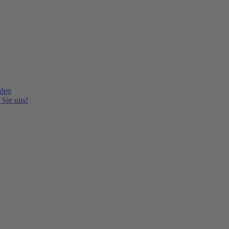
lden
 Sie uns!