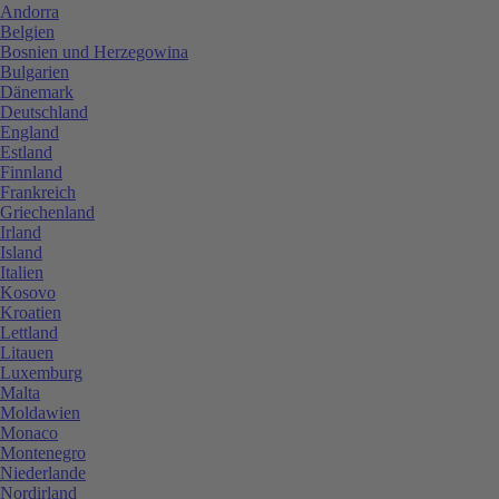
Andorra
Belgien
Bosnien und Herzegowina
Bulgarien
Dänemark
Deutschland
England
Estland
Finnland
Frankreich
Griechenland
Irland
Island
Italien
Kosovo
Kroatien
Lettland
Litauen
Luxemburg
Malta
Moldawien
Monaco
Montenegro
Niederlande
Nordirland