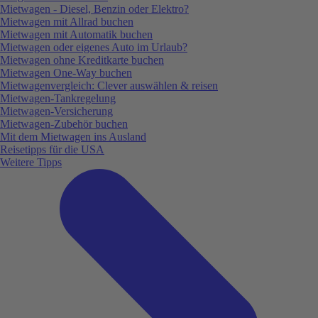
Mietwagen - Diesel, Benzin oder Elektro?
Mietwagen mit Allrad buchen
Mietwagen mit Automatik buchen
Mietwagen oder eigenes Auto im Urlaub?
Mietwagen ohne Kreditkarte buchen
Mietwagen One-Way buchen
Mietwagenvergleich: Clever auswählen & reisen
Mietwagen-Tankregelung
Mietwagen-Versicherung
Mietwagen-Zubehör buchen
Mit dem Mietwagen ins Ausland
Reisetipps für die USA
Weitere Tipps