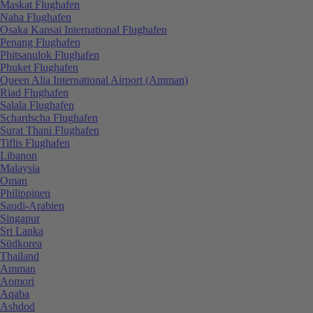
Maskat Flughafen
Naha Flughafen
Osaka Kansai International Flughafen
Penang Flughafen
Phitsanulok Flughafen
Phuket Flughafen
Queen Alia International Airport (Amman)
Riad Flughafen
Salala Flughafen
Schardscha Flughafen
Surat Thani Flughafen
Tiflis Flughafen
Libanon
Malaysia
Oman
Philippinen
Saudi-Arabien
Singapur
Sri Lanka
Südkorea
Thailand
Amman
Aomori
Aqaba
Ashdod