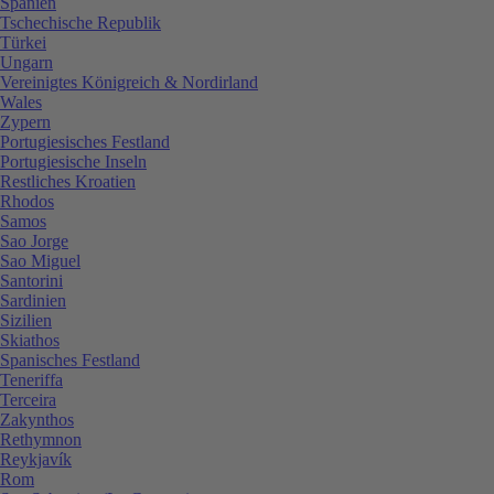
Spanien
Tschechische Republik
Türkei
Ungarn
Vereinigtes Königreich & Nordirland
Wales
Zypern
Portugiesisches Festland
Portugiesische Inseln
Restliches Kroatien
Rhodos
Samos
Sao Jorge
Sao Miguel
Santorini
Sardinien
Sizilien
Skiathos
Spanisches Festland
Teneriffa
Terceira
Zakynthos
Rethymnon
Reykjavík
Rom