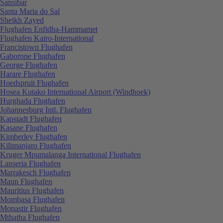
Sansibar
Santa Maria do Sal
Sheikh Zayed
Flughafen Enfidha-Hammamet
Flughafen Kairo-International
Francistown Flughafen
Gaborone Flughafen
George Flughafen
Harare Flughafen
Hoedspruit Flughafen
Hosea Kutako International Airport (Windhoek)
Hurghada Flughafen
Johannesburg Intl. Flughafen
Kapstadt Flughafen
Kasane Flughafen
Kimberley Flughafen
Kilimanjaro Flughafen
Kruger Mpumalanga International Flughafen
Lanseria Flughafen
Marrakesch Flughafen
Maun Flughafen
Mauritius Flughafen
Mombasa Flughafen
Monastir Flughafen
Mthatha Flughafen