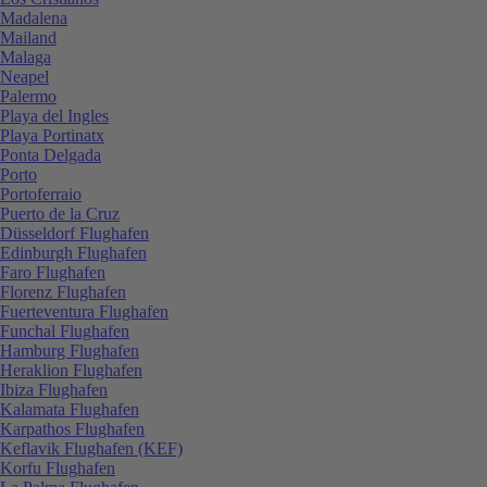
Madalena
Mailand
Malaga
Neapel
Palermo
Playa del Ingles
Playa Portinatx
Ponta Delgada
Porto
Portoferraio
Puerto de la Cruz
Düsseldorf Flughafen
Edinburgh Flughafen
Faro Flughafen
Florenz Flughafen
Fuerteventura Flughafen
Funchal Flughafen
Hamburg Flughafen
Heraklion Flughafen
Ibiza Flughafen
Kalamata Flughafen
Karpathos Flughafen
Keflavik Flughafen (KEF)
Korfu Flughafen