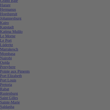
Grand Baie
Harare
Hermanus
Hoedspruit
Johannesburg
Kairo
Kapstadt
Katima Mulilo
Le Morne
Le Port
Lüderitz
Marrakesch
Mombasa
Nairobi
Oujda
Pereybere
Pointe aux Piments
Port Elizabeth
Port Louis
Pretoria
Rabat
Rustenburg
Saint Gilles
Sainte-Marie
Saldanha