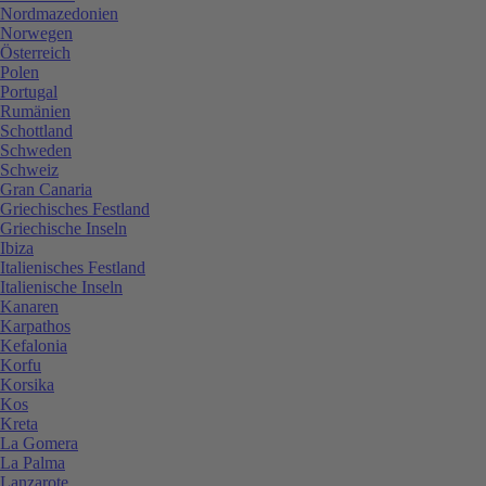
Nordmazedonien
Norwegen
Österreich
Polen
Portugal
Rumänien
Schottland
Schweden
Schweiz
Gran Canaria
Griechisches Festland
Griechische Inseln
Ibiza
Italienisches Festland
Italienische Inseln
Kanaren
Karpathos
Kefalonia
Korfu
Korsika
Kos
Kreta
La Gomera
La Palma
Lanzarote