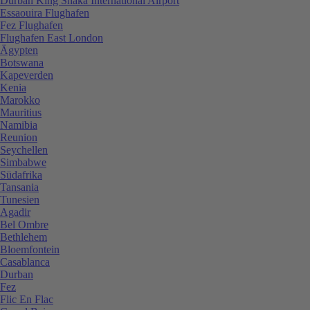
Durban King Shaka International Airport
Essaouira Flughafen
Fez Flughafen
Flughafen East London
Ägypten
Botswana
Kapeverden
Kenia
Marokko
Mauritius
Namibia
Reunion
Seychellen
Simbabwe
Südafrika
Tansania
Tunesien
Agadir
Bel Ombre
Bethlehem
Bloemfontein
Casablanca
Durban
Fez
Flic En Flac