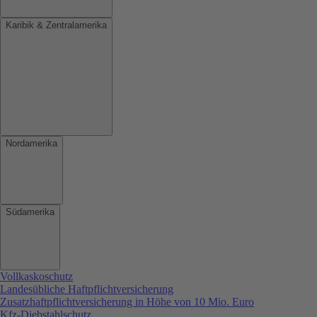
Karibik & Zentralamerika
Nordamerika
Südamerika
Vollkaskoschutz
Landesübliche Haftpflichtversicherung
Zusatzhaftpflichtversicherung in Höhe von 10 Mio. Euro
Kfz-Diebstahlschutz