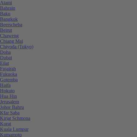
Atami
Bahrain
Baku
Bangkok
Beerscheba
Beirut
Chaweng
Chiang Mai
Chiyoda (Tokyo)
Doha
Dubai
Eilat
Fujairah
Fukuoka
Gotemba
Haifa
Hokuto
Hua Hin
Jerusalem
Johor Bahru
Kfar Saba
Kirjat Schmona
Korat
Kuala Lumpur
Kumamoto