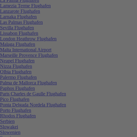
La Palma Flughafen
Lamezia Terme Flughafen
Lanzarote Flughafen
Larnaka Flughafen
Las Palmas Flughafen
Sevilla Flughafen
Lissabon Flughafen
London Heathrow Flughafen
Malaga Flughafen
Malta International Airport
Marseille Provence Flughafen
Neapel Flughafen
Nizza Flughafen
Olbia Flughafen
Palermo Flughafen
Palma de Mallorca Flughafen
Paphos Flughafen
Paris Charles de Gaulle Flughafen
Pico Flughafen
Ponta Delgada Nordela Flughafen
Porto Flughafen
Rhodos Flughafen
Serbien
Slowakei
Slowenien