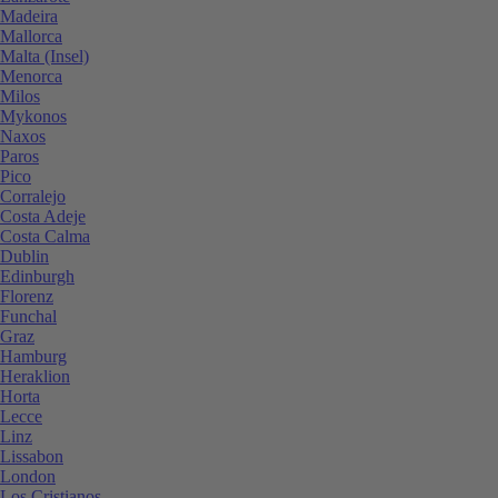
Madeira
Mallorca
Malta (Insel)
Menorca
Milos
Mykonos
Naxos
Paros
Pico
Corralejo
Costa Adeje
Costa Calma
Dublin
Edinburgh
Florenz
Funchal
Graz
Hamburg
Heraklion
Horta
Lecce
Linz
Lissabon
London
Los Cristianos