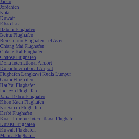
Japan
Jordanien
Katar
Kuwait
Khao Lak
Batumi Flughafen
Beirut Flughafen
Ben Gurion Flughafen Tel Aviv
Chiang Mai Flughafen
Chiang Rai Flughafen
Chitose Flughafen
Doha International Airport
Dubai International Airport
Flughafen Langkawi Kuala Lumpur
Guam Flughafen
Hat Yai Flughafen
Incheon Flughafen
Johor Bahru Flughafen
Khon Kaen Flughafen
Ko Samui Flughafen
Krabi Flughafen
Kuala Lumpur International Flughafen
Kutaisi Flughafen
Kuwait Flughafen
Manila Flughafen