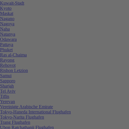
Kuwait-Stadt
Kyoto
Maskat
Nagano
Nagoya
Naha
Natanya
Odawara
Pattaya
Phuket
Ras al-Chaima
Rayong
Rehovot
Rishon Letzion
Samui
Sapporo
Sharjah
Tel Aviv
Tiflis
Yerevan
Vereinigte Arabische Emirate
Tokyo-Haneda International Flughafen
Tokyo-Narita Flughafen
Trang Flughafen
Ubon Ratchathanii Flughafen