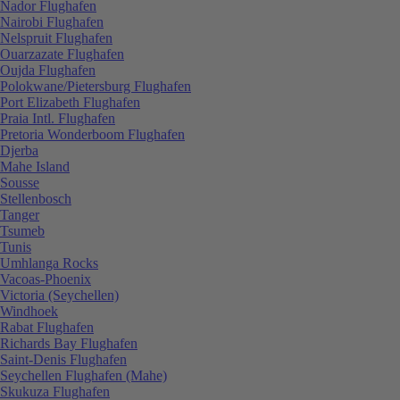
Nador Flughafen
Nairobi Flughafen
Nelspruit Flughafen
Ouarzazate Flughafen
Oujda Flughafen
Polokwane/Pietersburg Flughafen
Port Elizabeth Flughafen
Praia Intl. Flughafen
Pretoria Wonderboom Flughafen
Djerba
Mahe Island
Sousse
Stellenbosch
Tanger
Tsumeb
Tunis
Umhlanga Rocks
Vacoas-Phoenix
Victoria (Seychellen)
Windhoek
Rabat Flughafen
Richards Bay Flughafen
Saint-Denis Flughafen
Seychellen Flughafen (Mahe)
Skukuza Flughafen