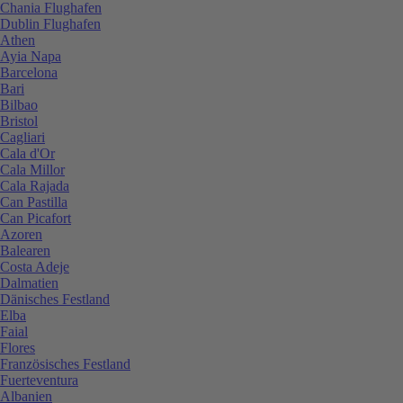
Chania Flughafen
Dublin Flughafen
Athen
Ayia Napa
Barcelona
Bari
Bilbao
Bristol
Cagliari
Cala d'Or
Cala Millor
Cala Rajada
Can Pastilla
Can Picafort
Azoren
Balearen
Costa Adeje
Dalmatien
Dänisches Festland
Elba
Faial
Flores
Französisches Festland
Fuerteventura
Albanien