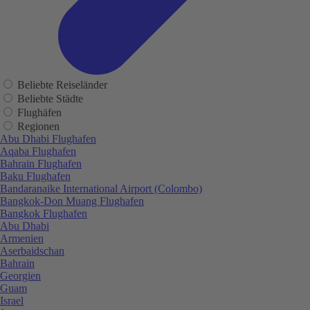
Beliebte Reiseländer
Beliebte Städte
Flughäfen
Regionen
Abu Dhabi Flughafen
Aqaba Flughafen
Bahrain Flughafen
Baku Flughafen
Bandaranaike International Airport (Colombo)
Bangkok-Don Muang Flughafen
Bangkok Flughafen
Abu Dhabi
Armenien
Aserbaidschan
Bahrain
Georgien
Guam
Israel