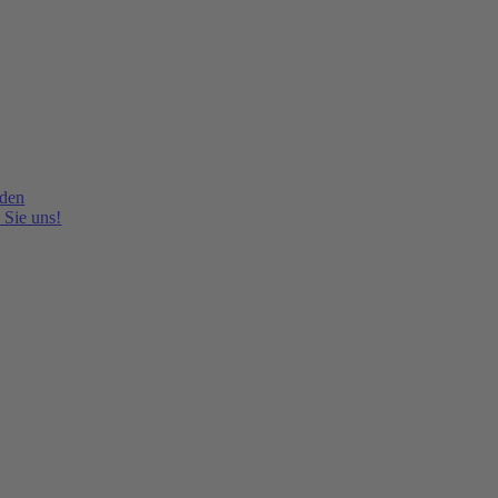
lden
 Sie uns!