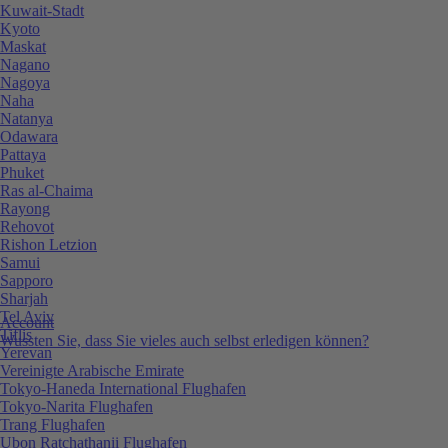
Kuwait-Stadt
Kyoto
Maskat
Nagano
Nagoya
Naha
Natanya
Odawara
Pattaya
Phuket
Ras al-Chaima
Rayong
Rehovot
Rishon Letzion
Samui
Sapporo
Sharjah
Tel Aviv
Account
Tiflis
Wussten Sie, dass Sie vieles auch selbst erledigen können?
Yerevan
Vereinigte Arabische Emirate
Tokyo-Haneda International Flughafen
Tokyo-Narita Flughafen
Trang Flughafen
Ubon Ratchathanii Flughafen