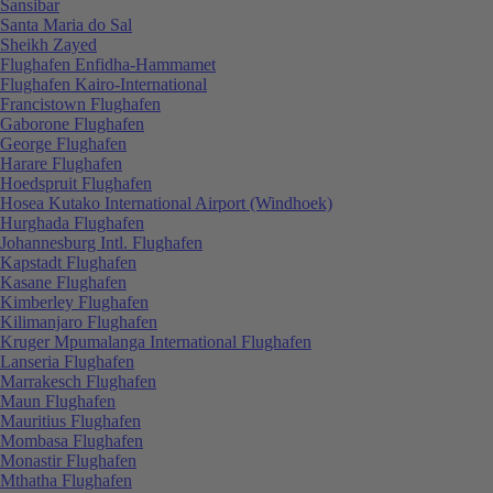
Sansibar
Santa Maria do Sal
Sheikh Zayed
Flughafen Enfidha-Hammamet
Flughafen Kairo-International
Francistown Flughafen
Gaborone Flughafen
George Flughafen
Harare Flughafen
Hoedspruit Flughafen
Hosea Kutako International Airport (Windhoek)
Hurghada Flughafen
Johannesburg Intl. Flughafen
Kapstadt Flughafen
Kasane Flughafen
Kimberley Flughafen
Kilimanjaro Flughafen
Kruger Mpumalanga International Flughafen
Lanseria Flughafen
Marrakesch Flughafen
Maun Flughafen
Mauritius Flughafen
Mombasa Flughafen
Monastir Flughafen
Mthatha Flughafen