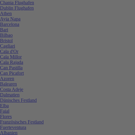
Chania Flughafen
Dublin Flughafen
Athen
Ayia Napa
Barcelona
Bari
Bilbao
Bristol
Cagliari
Cala d'Or
Cala Millor
Cala Rajada
Can Pastilla
Can Picafort
Azoren
Balearen
Costa Adeje
Dalmatien
Dänisches Festland
Elba
Faial
Flores
Französisches Festland
Fuerteventura
Albanien