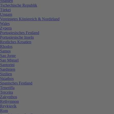
Spanien
Tschechische Republik
Türkei
Ungarn
Vereinigtes Königreich & Nordirland
Wales
Zypern
Portugiesisches Festland
Portugiesische Inseln
Restliches Kroatien
Rhodos
Samos
Sao Jorge
Sao Miguel
Santorini
Sardinien
Sizilien
Skiathos
Spanisches Festland
Teneriffa
Terceira
Zakynthos
Rethymnon
Reykjavík
Rom