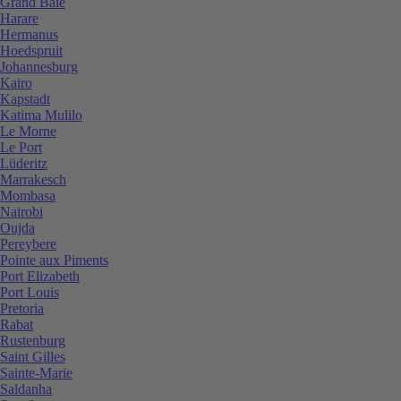
Grand Baie
Harare
Hermanus
Hoedspruit
Johannesburg
Kairo
Kapstadt
Katima Mulilo
Le Morne
Le Port
Lüderitz
Marrakesch
Mombasa
Nairobi
Oujda
Pereybere
Pointe aux Piments
Port Elizabeth
Port Louis
Pretoria
Rabat
Rustenburg
Saint Gilles
Sainte-Marie
Saldanha