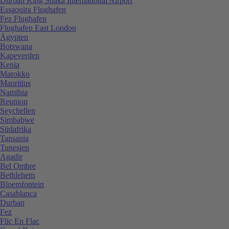
Durban King Shaka International Airport
Essaouira Flughafen
Fez Flughafen
Flughafen East London
Ägypten
Botswana
Kapeverden
Kenia
Marokko
Mauritius
Namibia
Reunion
Seychellen
Simbabwe
Südafrika
Tansania
Tunesien
Agadir
Bel Ombre
Bethlehem
Bloemfontein
Casablanca
Durban
Fez
Flic En Flac