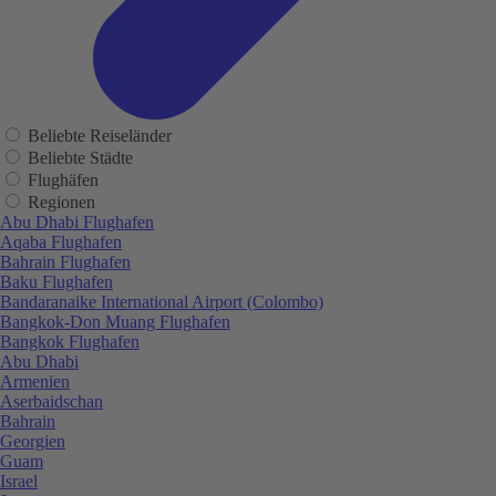
Beliebte Reiseländer
Beliebte Städte
Flughäfen
Regionen
Abu Dhabi Flughafen
Aqaba Flughafen
Bahrain Flughafen
Baku Flughafen
Bandaranaike International Airport (Colombo)
Bangkok-Don Muang Flughafen
Bangkok Flughafen
Abu Dhabi
Armenien
Aserbaidschan
Bahrain
Georgien
Guam
Israel