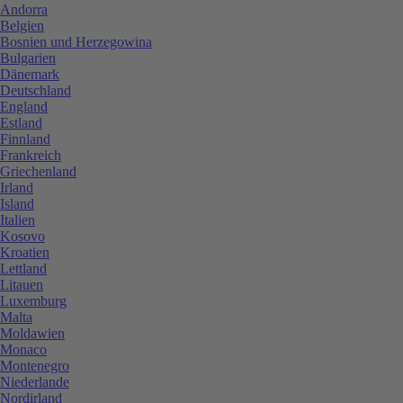
Andorra
Belgien
Bosnien und Herzegowina
Bulgarien
Dänemark
Deutschland
England
Estland
Finnland
Frankreich
Griechenland
Irland
Island
Italien
Kosovo
Kroatien
Lettland
Litauen
Luxemburg
Malta
Moldawien
Monaco
Montenegro
Niederlande
Nordirland