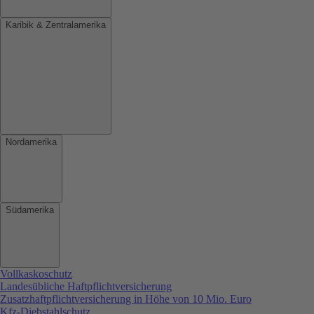
Karibik & Zentralamerika
Nordamerika
Südamerika
Vollkaskoschutz
Landesübliche Haftpflichtversicherung
Zusatzhaftpflichtversicherung in Höhe von 10 Mio. Euro
Kfz-Diebstahlschutz