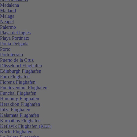
Madalena
Mailand
Malaga
Neapel
Palermo
Playa del Ingles
Playa Portinatx
Ponta Delgada
Porto
Portoferraio
Puerto de la Cruz
Düsseldorf Flughafen
Edinburgh Flughafen
Faro Flughafen
Florenz Flughafen
Fuerteventura Flughafen
Funchal Flughafen
Hamburg Flughafen
Heraklion Flughafen
Ibiza Flughafen
Kalamata Flughafen
Karpathos Flughafen
Keflavik Flughafen (KEF)
Korfu Flughafen