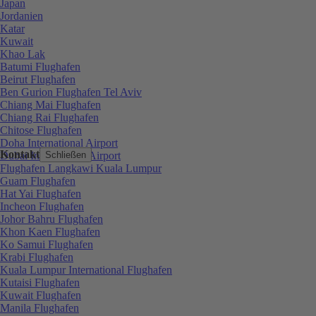
Japan
Jordanien
Katar
Kuwait
Khao Lak
Batumi Flughafen
Beirut Flughafen
Ben Gurion Flughafen Tel Aviv
Chiang Mai Flughafen
Chiang Rai Flughafen
Chitose Flughafen
Doha International Airport
Kontakt
Dubai International Airport
Schließen
Flughafen Langkawi Kuala Lumpur
Guam Flughafen
Hat Yai Flughafen
Incheon Flughafen
Johor Bahru Flughafen
Khon Kaen Flughafen
Ko Samui Flughafen
Krabi Flughafen
Kuala Lumpur International Flughafen
Kutaisi Flughafen
Kuwait Flughafen
Manila Flughafen