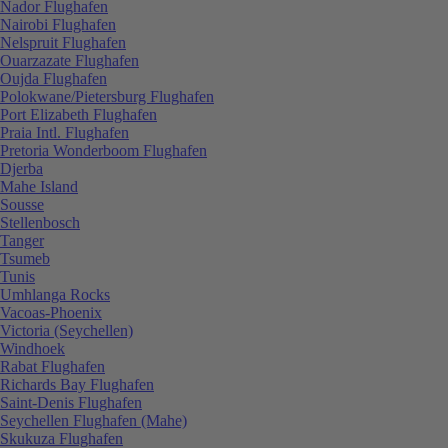
Nador Flughafen
Nairobi Flughafen
Nelspruit Flughafen
Ouarzazate Flughafen
Oujda Flughafen
Polokwane/Pietersburg Flughafen
Port Elizabeth Flughafen
Praia Intl. Flughafen
Pretoria Wonderboom Flughafen
Djerba
Mahe Island
Sousse
Stellenbosch
Tanger
Tsumeb
Tunis
Umhlanga Rocks
Vacoas-Phoenix
Victoria (Seychellen)
Windhoek
Rabat Flughafen
Richards Bay Flughafen
Saint-Denis Flughafen
Seychellen Flughafen (Mahe)
Skukuza Flughafen