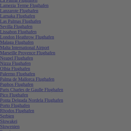
La Palma Flughafen
Lamezia Terme Flughafen
Lanzarote Flughafen
Larnaka Flughafen
Las Palmas Flughafen
Sevilla Flughafen
Lissabon Flughafen
London Heathrow Flughafen
Malaga Flughafen
Malta International Airport
Marseille Provence Flughafen
Neapel Flughafen
Nizza Flughafen
Olbia Flughafen
Palermo Flughafen
Palma de Mallorca Flughafen
Paphos Flughafen
Paris Charles de Gaulle Flughafen
Pico Flughafen
Ponta Delgada Nordela Flughafen
Porto Flughafen
Rhodos Flughafen
Serbien
Slowakei
Slowenien