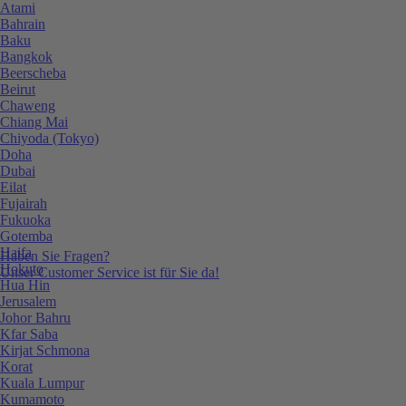
Atami
Bahrain
Baku
Bangkok
Beerscheba
Beirut
Chaweng
Chiang Mai
Chiyoda (Tokyo)
Doha
Dubai
Eilat
Fujairah
Fukuoka
Gotemba
Haifa
Haben Sie Fragen?
Hokuto
Unser Customer Service ist für Sie da!
Hua Hin
Jerusalem
Johor Bahru
Kfar Saba
Kirjat Schmona
Korat
Kuala Lumpur
Kumamoto