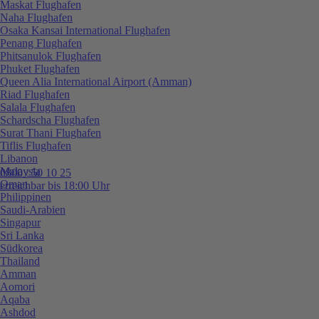
Maskat Flughafen
Naha Flughafen
Osaka Kansai International Flughafen
Penang Flughafen
Phitsanulok Flughafen
Phuket Flughafen
Queen Alia International Airport (Amman)
Riad Flughafen
Salala Flughafen
Schardscha Flughafen
Surat Thani Flughafen
Tiflis Flughafen
Libanon
Malaysia
0800 / 50 10 25
Oman
erreichbar bis 18:00 Uhr
Philippinen
Saudi-Arabien
Singapur
Sri Lanka
Südkorea
Thailand
Amman
Aomori
Aqaba
Ashdod