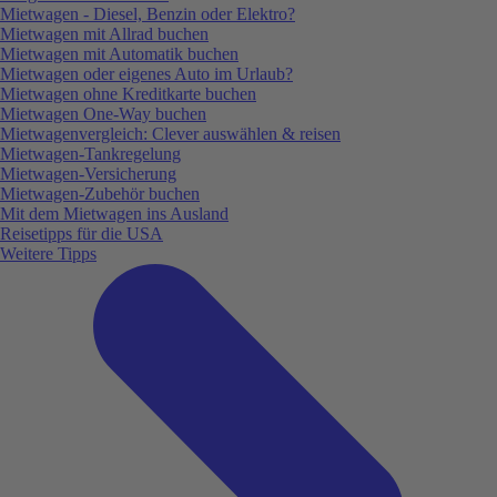
Mietwagen - Diesel, Benzin oder Elektro?
Mietwagen mit Allrad buchen
Mietwagen mit Automatik buchen
Mietwagen oder eigenes Auto im Urlaub?
Mietwagen ohne Kreditkarte buchen
Mietwagen One-Way buchen
Mietwagenvergleich: Clever auswählen & reisen
Mietwagen-Tankregelung
Mietwagen-Versicherung
Mietwagen-Zubehör buchen
Mit dem Mietwagen ins Ausland
Reisetipps für die USA
Weitere Tipps