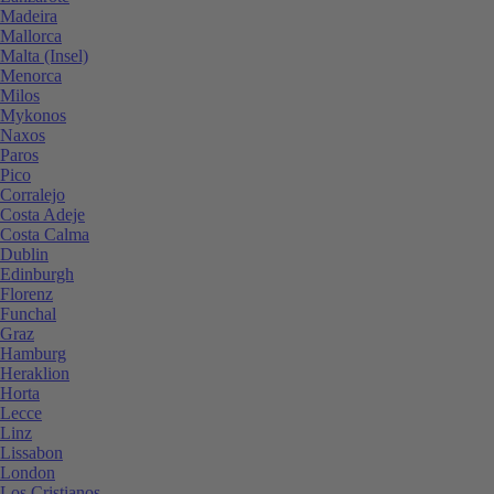
Madeira
Mallorca
Malta (Insel)
Menorca
Milos
Mykonos
Naxos
Paros
Pico
Corralejo
Costa Adeje
Costa Calma
Dublin
Edinburgh
Florenz
Funchal
Graz
Hamburg
Heraklion
Horta
Lecce
Linz
Lissabon
London
Los Cristianos