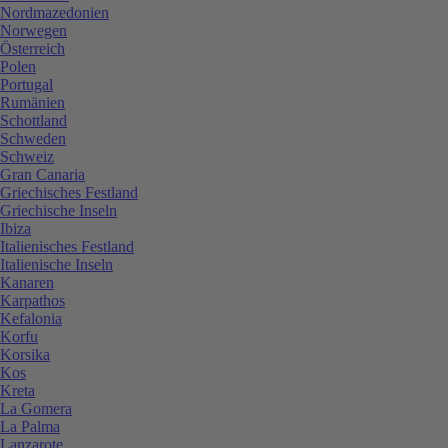
Nordmazedonien
Norwegen
Österreich
Polen
Portugal
Rumänien
Schottland
Schweden
Schweiz
Gran Canaria
Griechisches Festland
Griechische Inseln
Ibiza
Italienisches Festland
Italienische Inseln
Kanaren
Karpathos
Kefalonia
Korfu
Korsika
Kos
Kreta
La Gomera
La Palma
Lanzarote