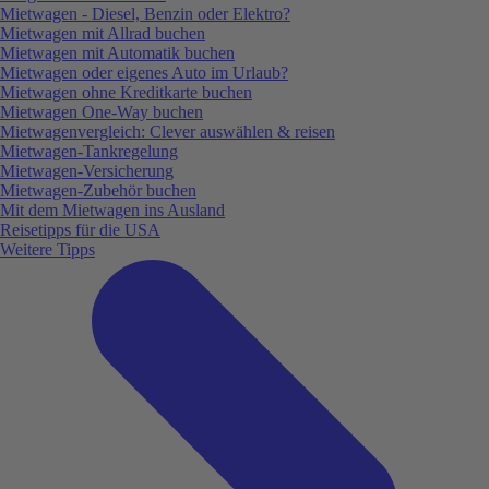
Mietwagen - Diesel, Benzin oder Elektro?
Mietwagen mit Allrad buchen
Mietwagen mit Automatik buchen
Mietwagen oder eigenes Auto im Urlaub?
Mietwagen ohne Kreditkarte buchen
Mietwagen One-Way buchen
Mietwagenvergleich: Clever auswählen & reisen
Mietwagen-Tankregelung
Mietwagen-Versicherung
Mietwagen-Zubehör buchen
Mit dem Mietwagen ins Ausland
Reisetipps für die USA
Weitere Tipps