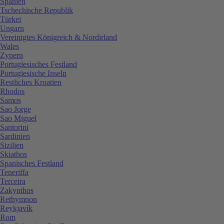
Spanien
Tschechische Republik
Türkei
Ungarn
Vereinigtes Königreich & Nordirland
Wales
Zypern
Portugiesisches Festland
Portugiesische Inseln
Restliches Kroatien
Rhodos
Samos
Sao Jorge
Sao Miguel
Santorini
Sardinien
Sizilien
Skiathos
Spanisches Festland
Teneriffa
Terceira
Zakynthos
Rethymnon
Reykjavík
Rom