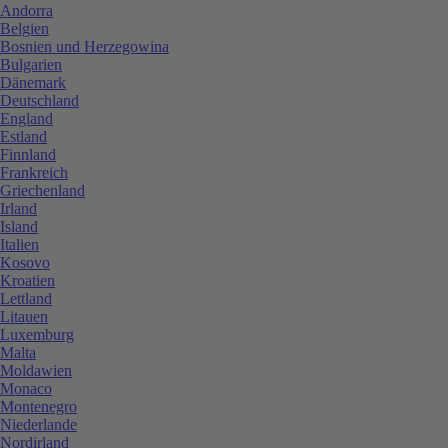
Andorra
Belgien
Bosnien und Herzegowina
Bulgarien
Dänemark
Deutschland
England
Estland
Finnland
Frankreich
Griechenland
Irland
Island
Italien
Kosovo
Kroatien
Lettland
Litauen
Luxemburg
Malta
Moldawien
Monaco
Montenegro
Niederlande
Nordirland