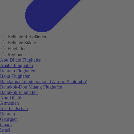
Beliebte Reiseländer
Beliebte Städte
Flughäfen
Regionen
Abu Dhabi Flughafen
Aqaba Flughafen
Bahrain Flughafen
Baku Flughafen
Bandaranaike International Airport (Colombo)
Bangkok-Don Muang Flughafen
Bangkok Flughafen
Abu Dhabi
Armenien
Aserbaidschan
Bahrain
Georgien
Guam
Israel