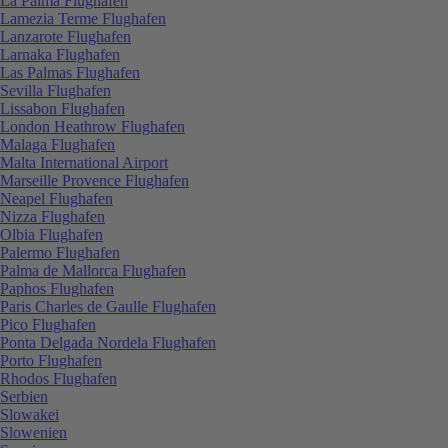
La Palma Flughafen
Lamezia Terme Flughafen
Lanzarote Flughafen
Larnaka Flughafen
Las Palmas Flughafen
Sevilla Flughafen
Lissabon Flughafen
London Heathrow Flughafen
Malaga Flughafen
Malta International Airport
Marseille Provence Flughafen
Neapel Flughafen
Nizza Flughafen
Olbia Flughafen
Palermo Flughafen
Palma de Mallorca Flughafen
Paphos Flughafen
Paris Charles de Gaulle Flughafen
Pico Flughafen
Ponta Delgada Nordela Flughafen
Porto Flughafen
Rhodos Flughafen
Serbien
Slowakei
Slowenien