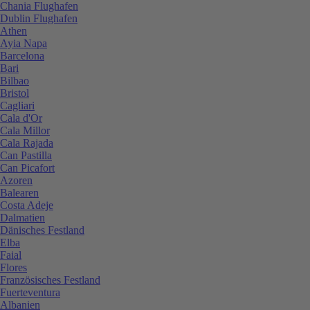
Chania Flughafen
Dublin Flughafen
Athen
Ayia Napa
Barcelona
Bari
Bilbao
Bristol
Cagliari
Cala d'Or
Cala Millor
Cala Rajada
Can Pastilla
Can Picafort
Azoren
Balearen
Costa Adeje
Dalmatien
Dänisches Festland
Elba
Faial
Flores
Französisches Festland
Fuerteventura
Albanien