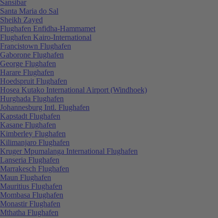
Sansibar
Santa Maria do Sal
Sheikh Zayed
Flughafen Enfidha-Hammamet
Flughafen Kairo-International
Francistown Flughafen
Gaborone Flughafen
George Flughafen
Harare Flughafen
Hoedspruit Flughafen
Hosea Kutako International Airport (Windhoek)
Hurghada Flughafen
Johannesburg Intl. Flughafen
Kapstadt Flughafen
Kasane Flughafen
Kimberley Flughafen
Kilimanjaro Flughafen
Kruger Mpumalanga International Flughafen
Lanseria Flughafen
Marrakesch Flughafen
Maun Flughafen
Mauritius Flughafen
Mombasa Flughafen
Monastir Flughafen
Mthatha Flughafen