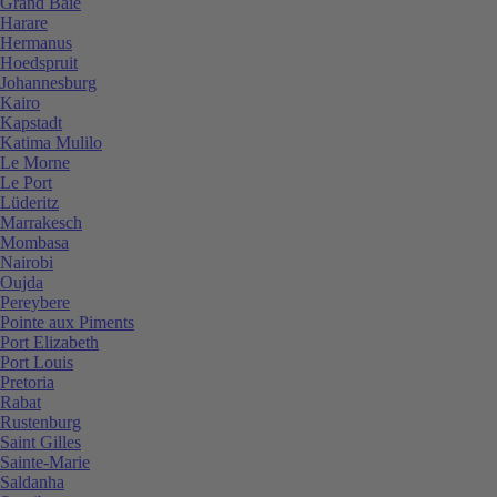
Grand Baie
Harare
Hermanus
Hoedspruit
Johannesburg
Kairo
Kapstadt
Katima Mulilo
Le Morne
Le Port
Lüderitz
Marrakesch
Mombasa
Nairobi
Oujda
Pereybere
Pointe aux Piments
Port Elizabeth
Port Louis
Pretoria
Rabat
Rustenburg
Saint Gilles
Sainte-Marie
Saldanha