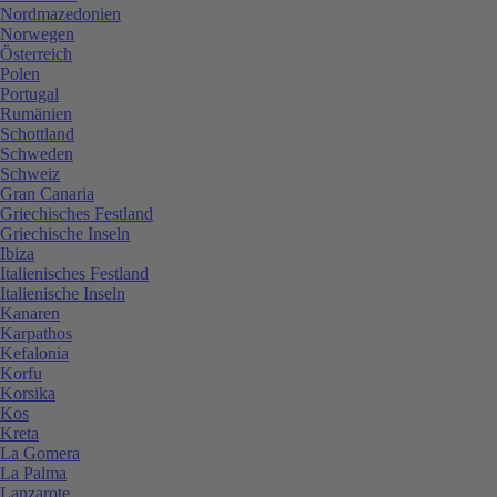
Nordmazedonien
Norwegen
Österreich
Polen
Portugal
Rumänien
Schottland
Schweden
Schweiz
Gran Canaria
Griechisches Festland
Griechische Inseln
Ibiza
Italienisches Festland
Italienische Inseln
Kanaren
Karpathos
Kefalonia
Korfu
Korsika
Kos
Kreta
La Gomera
La Palma
Lanzarote