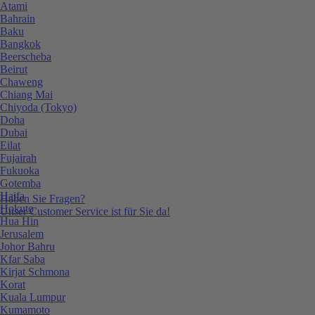
Atami
Bahrain
Baku
Bangkok
Beerscheba
Beirut
Chaweng
Chiang Mai
Chiyoda (Tokyo)
Doha
Dubai
Eilat
Fujairah
Fukuoka
Gotemba
Haifa
Haben Sie Fragen?
Hokuto
Unser Customer Service ist für Sie da!
Hua Hin
Jerusalem
Johor Bahru
Kfar Saba
Kirjat Schmona
Korat
Kuala Lumpur
Kumamoto