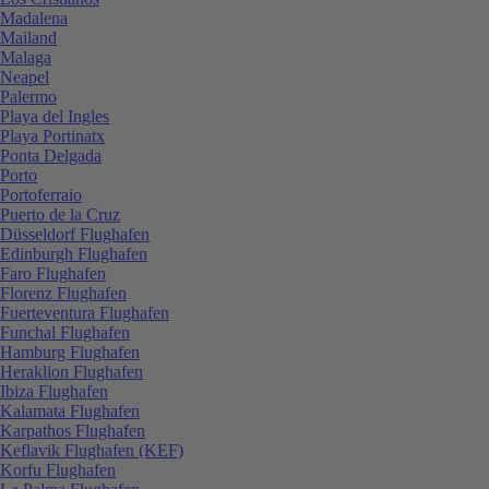
Madalena
Mailand
Malaga
Neapel
Palermo
Playa del Ingles
Playa Portinatx
Ponta Delgada
Porto
Portoferraio
Puerto de la Cruz
Düsseldorf Flughafen
Edinburgh Flughafen
Faro Flughafen
Florenz Flughafen
Fuerteventura Flughafen
Funchal Flughafen
Hamburg Flughafen
Heraklion Flughafen
Ibiza Flughafen
Kalamata Flughafen
Karpathos Flughafen
Keflavik Flughafen (KEF)
Korfu Flughafen