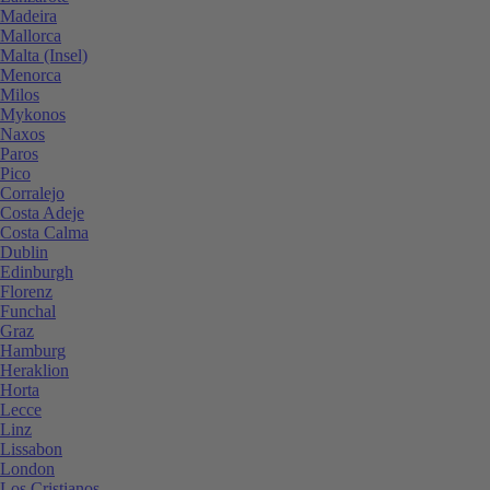
Madeira
Mallorca
Malta (Insel)
Menorca
Milos
Mykonos
Naxos
Paros
Pico
Corralejo
Costa Adeje
Costa Calma
Dublin
Edinburgh
Florenz
Funchal
Graz
Hamburg
Heraklion
Horta
Lecce
Linz
Lissabon
London
Los Cristianos