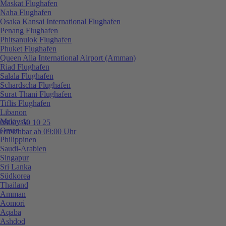
Maskat Flughafen
Naha Flughafen
Osaka Kansai International Flughafen
Penang Flughafen
Phitsanulok Flughafen
Phuket Flughafen
Queen Alia International Airport (Amman)
Riad Flughafen
Salala Flughafen
Schardscha Flughafen
Surat Thani Flughafen
Tiflis Flughafen
Libanon
Malaysia
0800 / 50 10 25
Oman
erreichbar ab 09:00 Uhr
Philippinen
Saudi-Arabien
Singapur
Sri Lanka
Südkorea
Thailand
Amman
Aomori
Aqaba
Ashdod