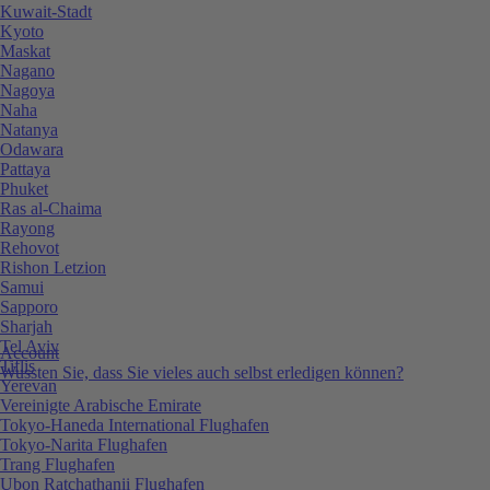
Kuwait-Stadt
Kyoto
Maskat
Nagano
Nagoya
Naha
Natanya
Odawara
Pattaya
Phuket
Ras al-Chaima
Rayong
Rehovot
Rishon Letzion
Samui
Sapporo
Sharjah
Tel Aviv
Account
Tiflis
Wussten Sie, dass Sie vieles auch selbst erledigen können?
Yerevan
Vereinigte Arabische Emirate
Tokyo-Haneda International Flughafen
Tokyo-Narita Flughafen
Trang Flughafen
Ubon Ratchathanii Flughafen