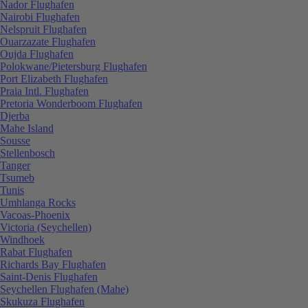
Nador Flughafen
Nairobi Flughafen
Nelspruit Flughafen
Ouarzazate Flughafen
Oujda Flughafen
Polokwane/Pietersburg Flughafen
Port Elizabeth Flughafen
Praia Intl. Flughafen
Pretoria Wonderboom Flughafen
Djerba
Mahe Island
Sousse
Stellenbosch
Tanger
Tsumeb
Tunis
Umhlanga Rocks
Vacoas-Phoenix
Victoria (Seychellen)
Windhoek
Rabat Flughafen
Richards Bay Flughafen
Saint-Denis Flughafen
Seychellen Flughafen (Mahe)
Skukuza Flughafen