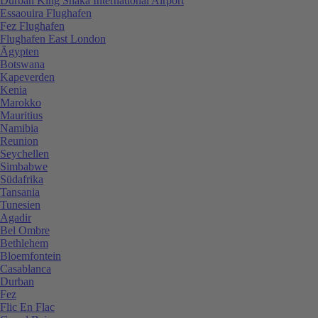
Durban King Shaka International Airport
Essaouira Flughafen
Fez Flughafen
Flughafen East London
Ägypten
Botswana
Kapeverden
Kenia
Marokko
Mauritius
Namibia
Reunion
Seychellen
Simbabwe
Südafrika
Tansania
Tunesien
Agadir
Bel Ombre
Bethlehem
Bloemfontein
Casablanca
Durban
Fez
Flic En Flac