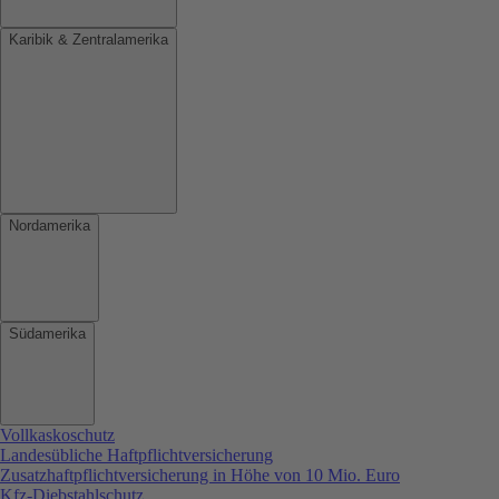
Karibik & Zentralamerika
Nordamerika
Südamerika
Vollkaskoschutz
Landesübliche Haftpflichtversicherung
Zusatzhaftpflichtversicherung in Höhe von 10 Mio. Euro
Kfz-Diebstahlschutz