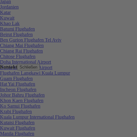
Japan
Jordanien
Katar
Kuwait
Khao Lak
Batumi Flughafen
Beirut Flughafen
Ben Gurion Flughafen Tel Aviv
Chiang Mai Flughafen
Chiang Rai Flughafen
Chitose Flughafen
Doha International Airport
Kontakt
Dubai International Airport
Schließen
Flughafen Langkawi Kuala Lumpur
Guam Flughafen
Hat Yai Flughafen
Incheon Flughafen
Johor Bahru Flughafen
Khon Kaen Flughafen
Ko Samui Flughafen
Krabi Flughafen
Kuala Lumpur International Flughafen
Kutaisi Flughafen
Kuwait Flughafen
Manila Flughafen