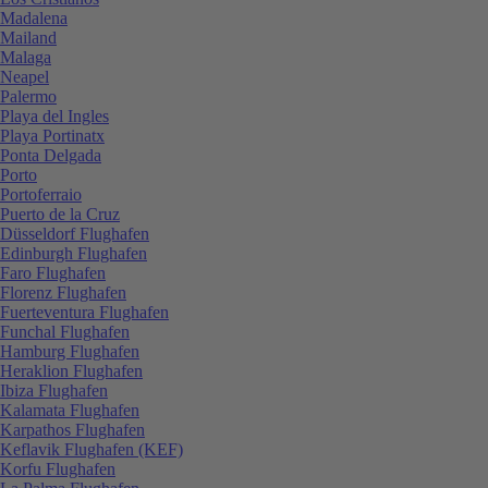
Madalena
Mailand
Malaga
Neapel
Palermo
Playa del Ingles
Playa Portinatx
Ponta Delgada
Porto
Portoferraio
Puerto de la Cruz
Düsseldorf Flughafen
Edinburgh Flughafen
Faro Flughafen
Florenz Flughafen
Fuerteventura Flughafen
Funchal Flughafen
Hamburg Flughafen
Heraklion Flughafen
Ibiza Flughafen
Kalamata Flughafen
Karpathos Flughafen
Keflavik Flughafen (KEF)
Korfu Flughafen