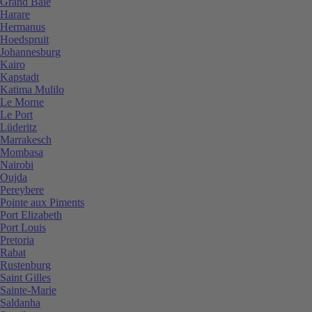
Grand Baie
Harare
Hermanus
Hoedspruit
Johannesburg
Kairo
Kapstadt
Katima Mulilo
Le Morne
Le Port
Lüderitz
Marrakesch
Mombasa
Nairobi
Oujda
Pereybere
Pointe aux Piments
Port Elizabeth
Port Louis
Pretoria
Rabat
Rustenburg
Saint Gilles
Sainte-Marie
Saldanha