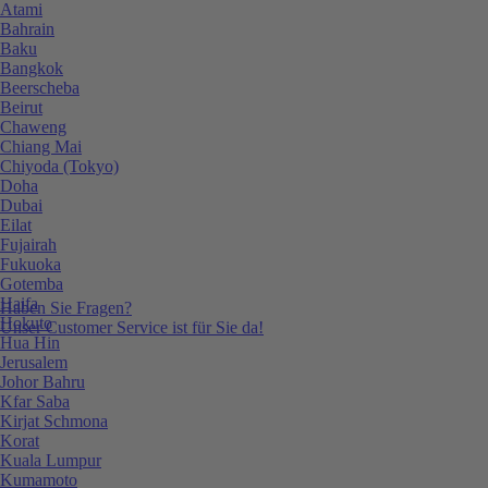
Atami
Bahrain
Baku
Bangkok
Beerscheba
Beirut
Chaweng
Chiang Mai
Chiyoda (Tokyo)
Doha
Dubai
Eilat
Fujairah
Fukuoka
Gotemba
Haifa
Haben Sie Fragen?
Hokuto
Unser Customer Service ist für Sie da!
Hua Hin
Jerusalem
Johor Bahru
Kfar Saba
Kirjat Schmona
Korat
Kuala Lumpur
Kumamoto