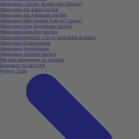
Mietwagen - Diesel, Benzin oder Elektro?
Mietwagen mit Allrad buchen
Mietwagen mit Automatik buchen
Mietwagen oder eigenes Auto im Urlaub?
Mietwagen ohne Kreditkarte buchen
Mietwagen One-Way buchen
Mietwagenvergleich: Clever auswählen & reisen
Mietwagen-Tankregelung
Mietwagen-Versicherung
Mietwagen-Zubehör buchen
Mit dem Mietwagen ins Ausland
Reisetipps für die USA
Weitere Tipps