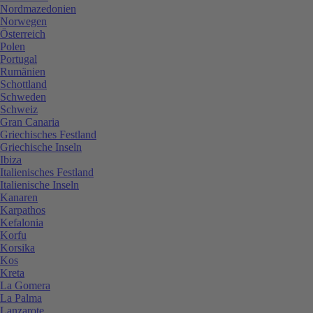
Nordmazedonien
Norwegen
Österreich
Polen
Portugal
Rumänien
Schottland
Schweden
Schweiz
Gran Canaria
Griechisches Festland
Griechische Inseln
Ibiza
Italienisches Festland
Italienische Inseln
Kanaren
Karpathos
Kefalonia
Korfu
Korsika
Kos
Kreta
La Gomera
La Palma
Lanzarote