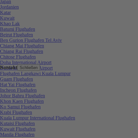
Japan
Jordanien
Katar
Kuwait
Khao Lak
Batumi Flughafen
Beirut Flughafen
Ben Gurion Flughafen Tel Aviv
Chiang Mai Flughafen
Chiang Rai Flughafen
Chitose Flughafen
Doha International Airport
Kontakt
Dubai International Airport
Schließen
Flughafen Langkawi Kuala Lumpur
Guam Flughafen
Hat Yai Flughafen
Incheon Flughafen
Johor Bahru Flughafen
Khon Kaen Flughafen
Ko Samui Flughafen
Krabi Flughafen
Kuala Lumpur International Flughafen
Kutaisi Flughafen
Kuwait Flughafen
Manila Flughafen