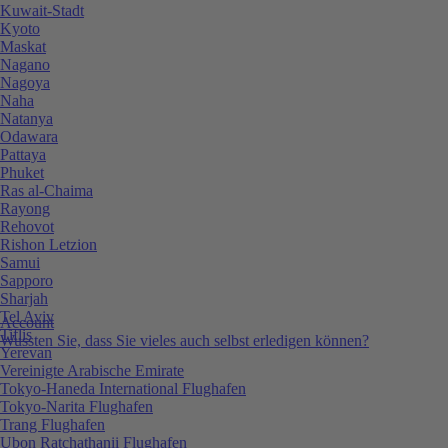
Kuwait-Stadt
Kyoto
Maskat
Nagano
Nagoya
Naha
Natanya
Odawara
Pattaya
Phuket
Ras al-Chaima
Rayong
Rehovot
Rishon Letzion
Samui
Sapporo
Sharjah
Tel Aviv
Account
Tiflis
Wussten Sie, dass Sie vieles auch selbst erledigen können?
Yerevan
Vereinigte Arabische Emirate
Tokyo-Haneda International Flughafen
Tokyo-Narita Flughafen
Trang Flughafen
Ubon Ratchathanii Flughafen