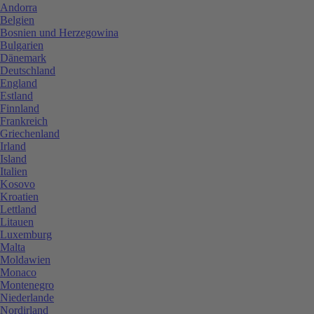
Andorra
Belgien
Bosnien und Herzegowina
Bulgarien
Dänemark
Deutschland
England
Estland
Finnland
Frankreich
Griechenland
Irland
Island
Italien
Kosovo
Kroatien
Lettland
Litauen
Luxemburg
Malta
Moldawien
Monaco
Montenegro
Niederlande
Nordirland