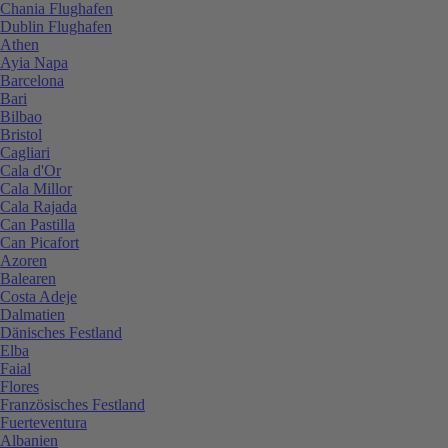
Chania Flughafen
Dublin Flughafen
Athen
Ayia Napa
Barcelona
Bari
Bilbao
Bristol
Cagliari
Cala d'Or
Cala Millor
Cala Rajada
Can Pastilla
Can Picafort
Azoren
Balearen
Costa Adeje
Dalmatien
Dänisches Festland
Elba
Faial
Flores
Französisches Festland
Fuerteventura
Albanien