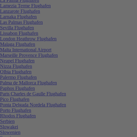
La Palma Flughafen
Lamezia Terme Flughafen
Lanzarote Flughafen
Larnaka Flughafen
Las Palmas Flughafen
Sevilla Flughafen
Lissabon Flughafen
London Heathrow Flughafen
Malaga Flughafen
Malta International Airport
Marseille Provence Flughafen
Neapel Flughafen
Nizza Flughafen
Olbia Flughafen
Palermo Flughafen
Palma de Mallorca Flughafen
Paphos Flughafen
Paris Charles de Gaulle Flughafen
Pico Flughafen
Ponta Delgada Nordela Flughafen
Porto Flughafen
Rhodos Flughafen
Serbien
Slowakei
Slowenien