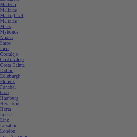
Madeira
Mallorca
Malta (Insel)
Menorca
Milos
Mykonos
Naxos
Paros
Pico
Corralejo
Costa Adeje
Costa Calma
Dublin
Edinburgh
Florenz
Funchal
Graz
Hamburg
Heraklion
Horta
Lecce
Linz
Lissabon
London
Los Cristianos