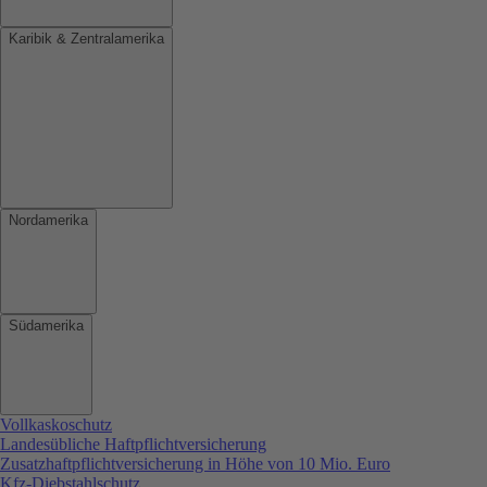
Karibik & Zentralamerika
Nordamerika
Südamerika
Vollkaskoschutz
Landesübliche Haftpflichtversicherung
Zusatzhaftpflichtversicherung in Höhe von 10 Mio. Euro
Kfz-Diebstahlschutz