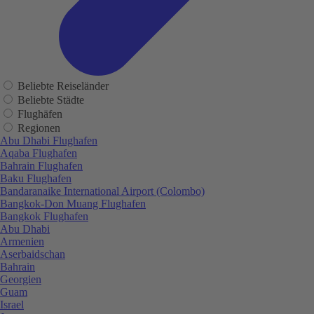
Beliebte Reiseländer
Beliebte Städte
Flughäfen
Regionen
Abu Dhabi Flughafen
Aqaba Flughafen
Bahrain Flughafen
Baku Flughafen
Bandaranaike International Airport (Colombo)
Bangkok-Don Muang Flughafen
Bangkok Flughafen
Abu Dhabi
Armenien
Aserbaidschan
Bahrain
Georgien
Guam
Israel