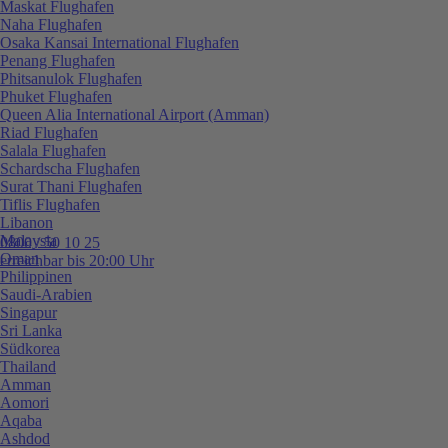
Maskat Flughafen
Naha Flughafen
Osaka Kansai International Flughafen
Penang Flughafen
Phitsanulok Flughafen
Phuket Flughafen
Queen Alia International Airport (Amman)
Riad Flughafen
Salala Flughafen
Schardscha Flughafen
Surat Thani Flughafen
Tiflis Flughafen
Libanon
Malaysia
0800 / 50 10 25
Oman
erreichbar bis 20:00 Uhr
Philippinen
Saudi-Arabien
Singapur
Sri Lanka
Südkorea
Thailand
Amman
Aomori
Aqaba
Ashdod