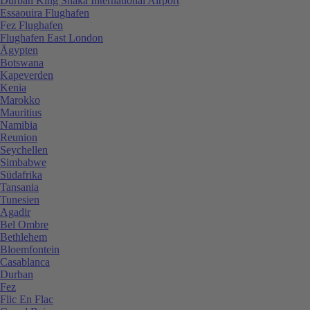
Durban King Shaka International Airport
Essaouira Flughafen
Fez Flughafen
Flughafen East London
Ägypten
Botswana
Kapeverden
Kenia
Marokko
Mauritius
Namibia
Reunion
Seychellen
Simbabwe
Südafrika
Tansania
Tunesien
Agadir
Bel Ombre
Bethlehem
Bloemfontein
Casablanca
Durban
Fez
Flic En Flac