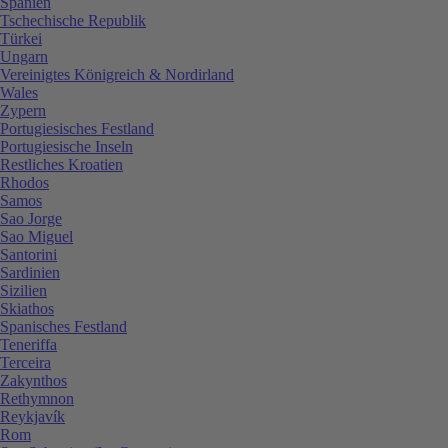
Spanien
Tschechische Republik
Türkei
Ungarn
Vereinigtes Königreich & Nordirland
Wales
Zypern
Portugiesisches Festland
Portugiesische Inseln
Restliches Kroatien
Rhodos
Samos
Sao Jorge
Sao Miguel
Santorini
Sardinien
Sizilien
Skiathos
Spanisches Festland
Teneriffa
Terceira
Zakynthos
Rethymnon
Reykjavík
Rom