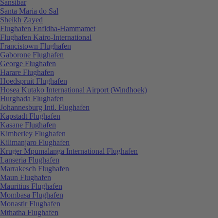
Sansibar
Santa Maria do Sal
Sheikh Zayed
Flughafen Enfidha-Hammamet
Flughafen Kairo-International
Francistown Flughafen
Gaborone Flughafen
George Flughafen
Harare Flughafen
Hoedspruit Flughafen
Hosea Kutako International Airport (Windhoek)
Hurghada Flughafen
Johannesburg Intl. Flughafen
Kapstadt Flughafen
Kasane Flughafen
Kimberley Flughafen
Kilimanjaro Flughafen
Kruger Mpumalanga International Flughafen
Lanseria Flughafen
Marrakesch Flughafen
Maun Flughafen
Mauritius Flughafen
Mombasa Flughafen
Monastir Flughafen
Mthatha Flughafen