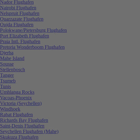
Nador Flughafen
Nairobi Flughafen
Nelspruit Flughafen
Ouarzazate Flughafen
Oujda Flughafen
Polokwane/Pietersburg Flughafen
Port Elizabeth Flughafen
Praia Intl. Flughafen
Pretoria Wonderboom Flughafen
Djerba
Mahe Island
Sousse
Stellenbosch
Tanger
Tsumeb
Tunis
Umhlanga Rocks
Vacoas-Phoenix
Victoria (Seychellen)
Windhoek
Rabat Flughafen
Richards Bay Flughafen
Saint-Denis Flughafen
Seychellen Flughafen (Mahe)
Skukuza Flughafen