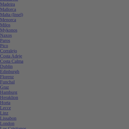
Madeira
Mallorca
Malta (Insel)
Menorca
Milos
Mykonos
Naxos
Paros
Pico
Corralejo
Costa Adeje
Costa Calma
Dublin
Edinburgh
Florenz
Funchal
Graz
Hamburg
Heraklion
Horta
Lecce
Linz
Lissabon
London
Los Cristianos