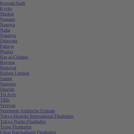
Kuwait-Stadt
Kyoto
Maskat
Nagano
Nagoya
Naha
Natanya
Odawara
Pattaya
Phuket
Ras al-Chaima
Rayong
Rehovot
Rishon Letzion
Samui
Sapporo
Sharjah
Tel Aviv
Tiflis
Yerevan
Vereinigte Arabische Emirate
Tokyo-Haneda International Flughafen
Tokyo-Narita Flughafen
Trang Flughafen
Ubon Ratchathanii Flughafen