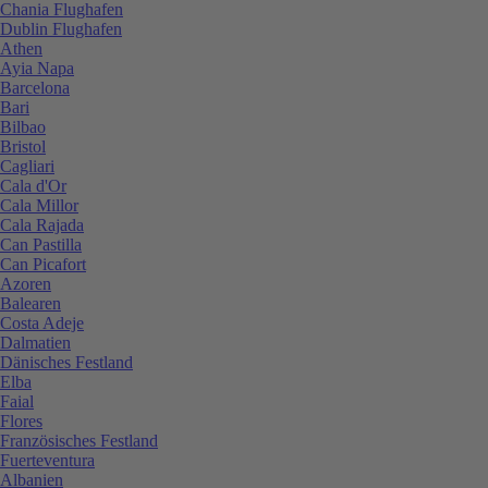
Chania Flughafen
Dublin Flughafen
Athen
Ayia Napa
Barcelona
Bari
Bilbao
Bristol
Cagliari
Cala d'Or
Cala Millor
Cala Rajada
Can Pastilla
Can Picafort
Azoren
Balearen
Costa Adeje
Dalmatien
Dänisches Festland
Elba
Faial
Flores
Französisches Festland
Fuerteventura
Albanien