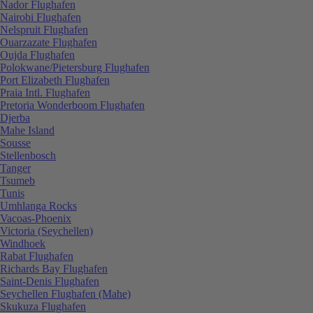
Nador Flughafen
Nairobi Flughafen
Nelspruit Flughafen
Ouarzazate Flughafen
Oujda Flughafen
Polokwane/Pietersburg Flughafen
Port Elizabeth Flughafen
Praia Intl. Flughafen
Pretoria Wonderboom Flughafen
Djerba
Mahe Island
Sousse
Stellenbosch
Tanger
Tsumeb
Tunis
Umhlanga Rocks
Vacoas-Phoenix
Victoria (Seychellen)
Windhoek
Rabat Flughafen
Richards Bay Flughafen
Saint-Denis Flughafen
Seychellen Flughafen (Mahe)
Skukuza Flughafen