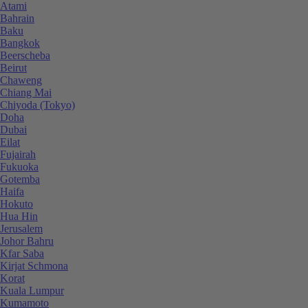
Atami
Bahrain
Baku
Bangkok
Beerscheba
Beirut
Chaweng
Chiang Mai
Chiyoda (Tokyo)
Doha
Dubai
Eilat
Fujairah
Fukuoka
Gotemba
Haifa
Hokuto
Hua Hin
Jerusalem
Johor Bahru
Kfar Saba
Kirjat Schmona
Korat
Kuala Lumpur
Kumamoto