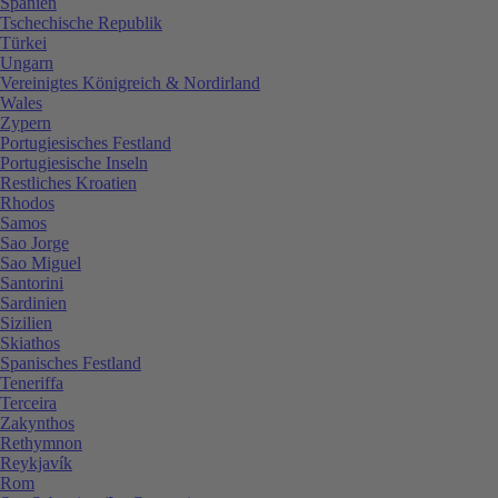
Spanien
Tschechische Republik
Türkei
Ungarn
Vereinigtes Königreich & Nordirland
Wales
Zypern
Portugiesisches Festland
Portugiesische Inseln
Restliches Kroatien
Rhodos
Samos
Sao Jorge
Sao Miguel
Santorini
Sardinien
Sizilien
Skiathos
Spanisches Festland
Teneriffa
Terceira
Zakynthos
Rethymnon
Reykjavík
Rom