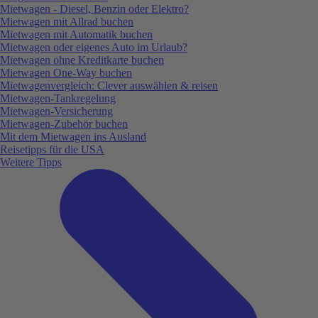
Mietwagen - Diesel, Benzin oder Elektro?
Mietwagen mit Allrad buchen
Mietwagen mit Automatik buchen
Mietwagen oder eigenes Auto im Urlaub?
Mietwagen ohne Kreditkarte buchen
Mietwagen One-Way buchen
Mietwagenvergleich: Clever auswählen & reisen
Mietwagen-Tankregelung
Mietwagen-Versicherung
Mietwagen-Zubehör buchen
Mit dem Mietwagen ins Ausland
Reisetipps für die USA
Weitere Tipps