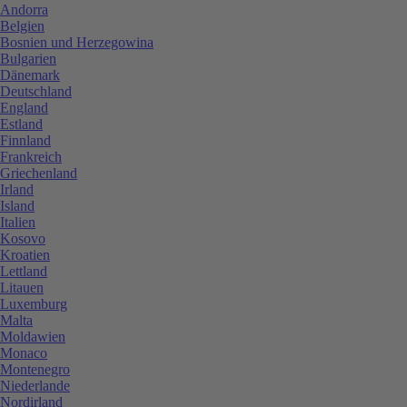
Andorra
Belgien
Bosnien und Herzegowina
Bulgarien
Dänemark
Deutschland
England
Estland
Finnland
Frankreich
Griechenland
Irland
Island
Italien
Kosovo
Kroatien
Lettland
Litauen
Luxemburg
Malta
Moldawien
Monaco
Montenegro
Niederlande
Nordirland