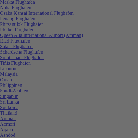
Maskat Flughafen
Naha Flughafen
Osaka Kansai International Flughafen
Penang Flughafen
Phitsanulok Flughafen
Phuket Flughafen
Queen Alia International Airport (Amman)
Riad Flughafen
Salala Flughafen
Schardscha Flughafen
Surat Thani Flughafen
Tiflis Flughafen
Libanon
Malaysia
Oman
Philippinen
Saudi-Arabien
Singapur
Sri Lanka
Südkorea
Thailand
Amman
Aomori
Aqaba
Ashdod