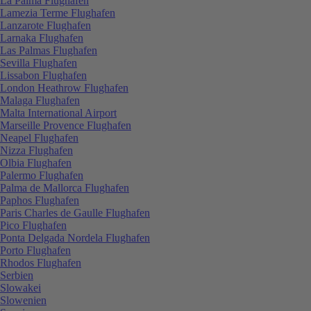
La Palma Flughafen
Lamezia Terme Flughafen
Lanzarote Flughafen
Larnaka Flughafen
Las Palmas Flughafen
Sevilla Flughafen
Lissabon Flughafen
London Heathrow Flughafen
Malaga Flughafen
Malta International Airport
Marseille Provence Flughafen
Neapel Flughafen
Nizza Flughafen
Olbia Flughafen
Palermo Flughafen
Palma de Mallorca Flughafen
Paphos Flughafen
Paris Charles de Gaulle Flughafen
Pico Flughafen
Ponta Delgada Nordela Flughafen
Porto Flughafen
Rhodos Flughafen
Serbien
Slowakei
Slowenien