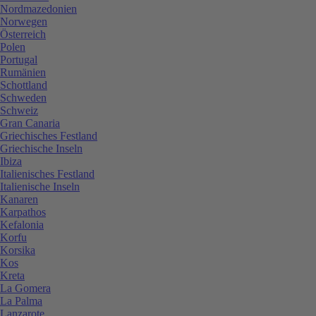
Nordmazedonien
Norwegen
Österreich
Polen
Portugal
Rumänien
Schottland
Schweden
Schweiz
Gran Canaria
Griechisches Festland
Griechische Inseln
Ibiza
Italienisches Festland
Italienische Inseln
Kanaren
Karpathos
Kefalonia
Korfu
Korsika
Kos
Kreta
La Gomera
La Palma
Lanzarote