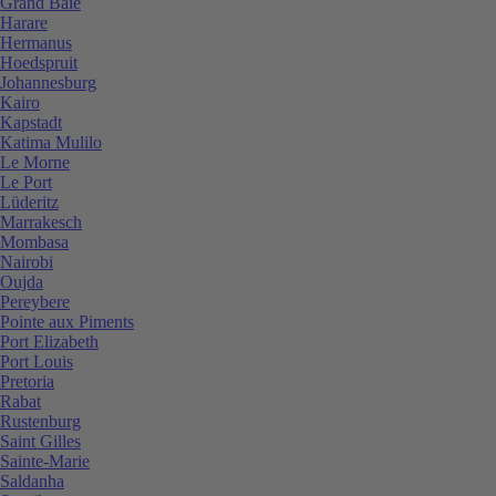
Grand Baie
Harare
Hermanus
Hoedspruit
Johannesburg
Kairo
Kapstadt
Katima Mulilo
Le Morne
Le Port
Lüderitz
Marrakesch
Mombasa
Nairobi
Oujda
Pereybere
Pointe aux Piments
Port Elizabeth
Port Louis
Pretoria
Rabat
Rustenburg
Saint Gilles
Sainte-Marie
Saldanha