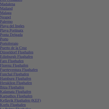
Madalena
Mailand
Malaga
Neapel
Palermo
Playa del Ingles
Playa Portinatx
Ponta Delgada
Porto
Portoferraio
Puerto de la Cruz
Düsseldorf Flughafen
Edinburgh Flughafen
Faro Flughafen
Florenz Flughafen
Fuerteventura Flughafen
Funchal Flughafen
Hamburg Flughafen
Heraklion Flughafen
Ibiza Flughafen
Kalamata Flughafen
Karpathos Flughafen
Keflavik Flughafen (KEF)
Korfu Flughafen