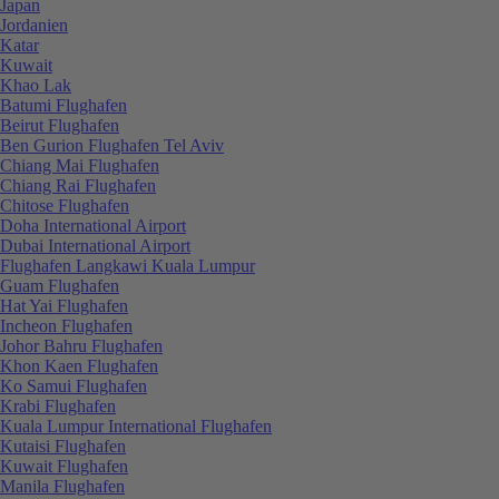
Japan
Jordanien
Katar
Kuwait
Khao Lak
Batumi Flughafen
Beirut Flughafen
Ben Gurion Flughafen Tel Aviv
Chiang Mai Flughafen
Chiang Rai Flughafen
Chitose Flughafen
Doha International Airport
Dubai International Airport
Flughafen Langkawi Kuala Lumpur
Guam Flughafen
Hat Yai Flughafen
Incheon Flughafen
Johor Bahru Flughafen
Khon Kaen Flughafen
Ko Samui Flughafen
Krabi Flughafen
Kuala Lumpur International Flughafen
Kutaisi Flughafen
Kuwait Flughafen
Manila Flughafen