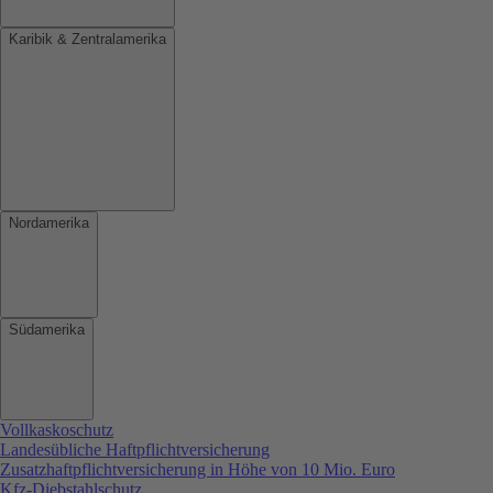
Karibik & Zentralamerika
Nordamerika
Südamerika
Vollkaskoschutz
Landesübliche Haftpflichtversicherung
Zusatzhaftpflichtversicherung in Höhe von 10 Mio. Euro
Kfz-Diebstahlschutz