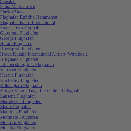
Sansibar
Santa Maria do Sal
Sheikh Zayed
Flughafen Enfidha-Hammamet
Flughafen Kairo-International
Francistown Flughafen
Gaborone Flughafen
George Flughafen
Harare Flughafen
Hoedspruit Flughafen
Hosea Kutako International Airport (Windhoek)
Hurghada Flughafen
Johannesburg Intl. Flughafen
Kapstadt Flughafen
Kasane Flughafen
Kimberley Flughafen
Kilimanjaro Flughafen
Kruger Mpumalanga International Flughafen
Lanseria Flughafen
Marrakesch Flughafen
Maun Flughafen
Mauritius Flughafen
Mombasa Flughafen
Monastir Flughafen
Mthatha Flughafen