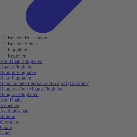
Beliebte Reiseländer
Beliebte Städte
Flughäfen
Regionen
Abu Dhabi Flughafen
Aqaba Flughafen
Bahrain Flughafen
Baku Flughafen
Bandaranaike International Airport (Colombo)
Bangkok-Don Muang Flughafen
Bangkok Flughafen
Abu Dhabi
Armenien
Aserbaidschan
Bahrain
Georgien
Guam
Israel