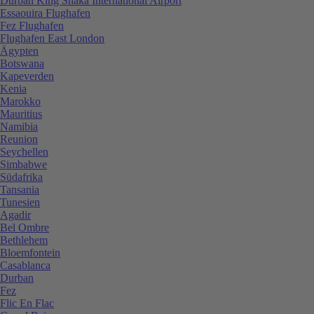
Durban King Shaka International Airport
Essaouira Flughafen
Fez Flughafen
Flughafen East London
Ägypten
Botswana
Kapeverden
Kenia
Marokko
Mauritius
Namibia
Reunion
Seychellen
Simbabwe
Südafrika
Tansania
Tunesien
Agadir
Bel Ombre
Bethlehem
Bloemfontein
Casablanca
Durban
Fez
Flic En Flac