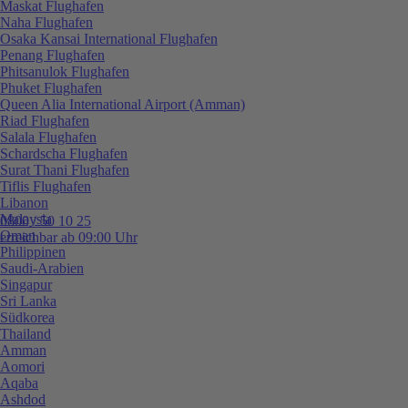
Maskat Flughafen
Naha Flughafen
Osaka Kansai International Flughafen
Penang Flughafen
Phitsanulok Flughafen
Phuket Flughafen
Queen Alia International Airport (Amman)
Riad Flughafen
Salala Flughafen
Schardscha Flughafen
Surat Thani Flughafen
Tiflis Flughafen
Libanon
Malaysia
0800 / 50 10 25
Oman
erreichbar ab 09:00 Uhr
Philippinen
Saudi-Arabien
Singapur
Sri Lanka
Südkorea
Thailand
Amman
Aomori
Aqaba
Ashdod