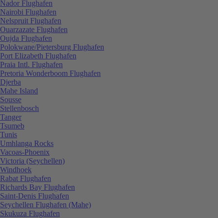
Nador Flughafen
Nairobi Flughafen
Nelspruit Flughafen
Ouarzazate Flughafen
Oujda Flughafen
Polokwane/Pietersburg Flughafen
Port Elizabeth Flughafen
Praia Intl. Flughafen
Pretoria Wonderboom Flughafen
Djerba
Mahe Island
Sousse
Stellenbosch
Tanger
Tsumeb
Tunis
Umhlanga Rocks
Vacoas-Phoenix
Victoria (Seychellen)
Windhoek
Rabat Flughafen
Richards Bay Flughafen
Saint-Denis Flughafen
Seychellen Flughafen (Mahe)
Skukuza Flughafen