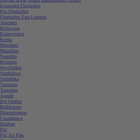
Durban King Shaka International Airport
Essaouira Flughafen
Fez Flughafen
Flughafen East London
Ägypten
Botswana
Kapeverden
Kenia
Marokko
Mauritius
Namibia
Reunion
Seychellen
Simbabwe
Südafrika
Tansania
Tunesien
Agadir
Bel Ombre
Bethlehem
Bloemfontein
Casablanca
Durban
Fez
Flic En Flac