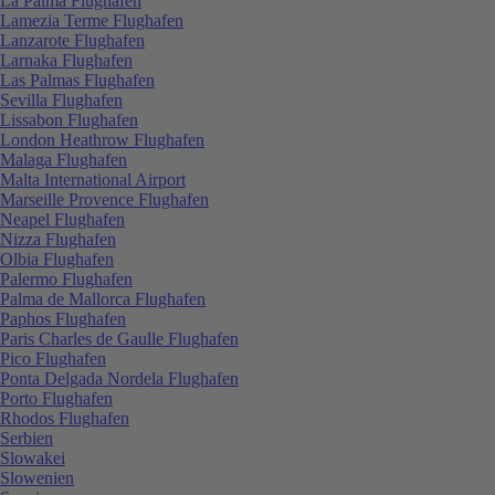
La Palma Flughafen
Lamezia Terme Flughafen
Lanzarote Flughafen
Larnaka Flughafen
Las Palmas Flughafen
Sevilla Flughafen
Lissabon Flughafen
London Heathrow Flughafen
Malaga Flughafen
Malta International Airport
Marseille Provence Flughafen
Neapel Flughafen
Nizza Flughafen
Olbia Flughafen
Palermo Flughafen
Palma de Mallorca Flughafen
Paphos Flughafen
Paris Charles de Gaulle Flughafen
Pico Flughafen
Ponta Delgada Nordela Flughafen
Porto Flughafen
Rhodos Flughafen
Serbien
Slowakei
Slowenien