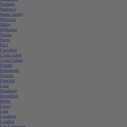
Madeira
Mallorca
Malta (Insel)
Menorca
Milos
Mykonos
Naxos
Paros
Pico
Corralejo
Costa Adeje
Costa Calma
Dublin
Edinburgh
Florenz
Funchal
Graz
Hamburg
Heraklion
Horta
Lecce
Linz
Lissabon
London
Los Cristianos