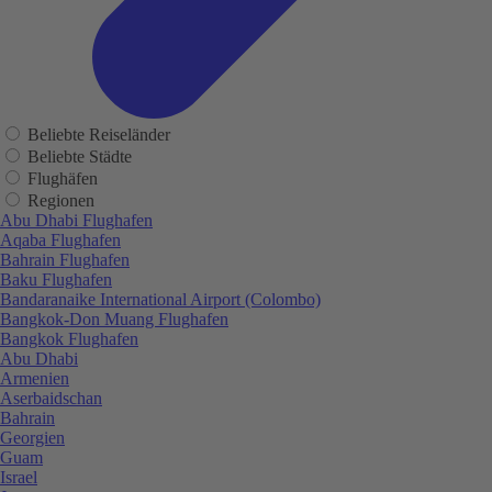
Beliebte Reiseländer
Beliebte Städte
Flughäfen
Regionen
Abu Dhabi Flughafen
Aqaba Flughafen
Bahrain Flughafen
Baku Flughafen
Bandaranaike International Airport (Colombo)
Bangkok-Don Muang Flughafen
Bangkok Flughafen
Abu Dhabi
Armenien
Aserbaidschan
Bahrain
Georgien
Guam
Israel