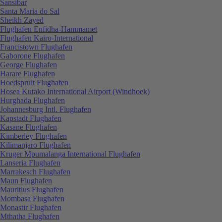
Sansibar
Santa Maria do Sal
Sheikh Zayed
Flughafen Enfidha-Hammamet
Flughafen Kairo-International
Francistown Flughafen
Gaborone Flughafen
George Flughafen
Harare Flughafen
Hoedspruit Flughafen
Hosea Kutako International Airport (Windhoek)
Hurghada Flughafen
Johannesburg Intl. Flughafen
Kapstadt Flughafen
Kasane Flughafen
Kimberley Flughafen
Kilimanjaro Flughafen
Kruger Mpumalanga International Flughafen
Lanseria Flughafen
Marrakesch Flughafen
Maun Flughafen
Mauritius Flughafen
Mombasa Flughafen
Monastir Flughafen
Mthatha Flughafen