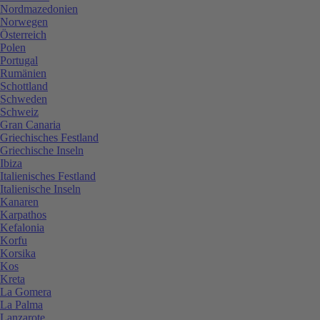
Nordmazedonien
Norwegen
Österreich
Polen
Portugal
Rumänien
Schottland
Schweden
Schweiz
Gran Canaria
Griechisches Festland
Griechische Inseln
Ibiza
Italienisches Festland
Italienische Inseln
Kanaren
Karpathos
Kefalonia
Korfu
Korsika
Kos
Kreta
La Gomera
La Palma
Lanzarote