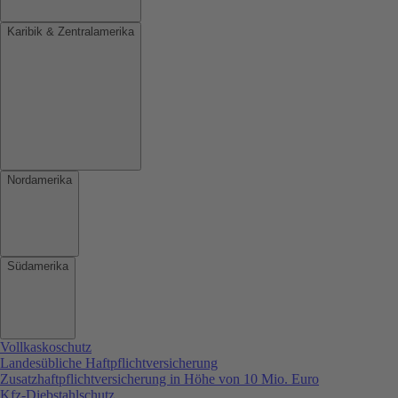
Karibik & Zentralamerika
Nordamerika
Südamerika
Vollkaskoschutz
Landesübliche Haftpflichtversicherung
Zusatzhaftpflichtversicherung in Höhe von 10 Mio. Euro
Kfz-Diebstahlschutz