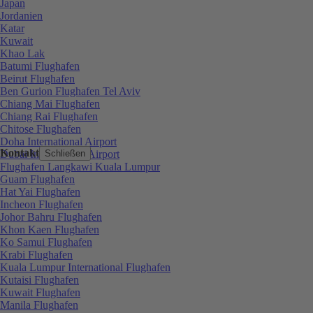
Japan
Jordanien
Katar
Kuwait
Khao Lak
Batumi Flughafen
Beirut Flughafen
Ben Gurion Flughafen Tel Aviv
Chiang Mai Flughafen
Chiang Rai Flughafen
Chitose Flughafen
Doha International Airport
Kontakt
Dubai International Airport
Schließen
Flughafen Langkawi Kuala Lumpur
Guam Flughafen
Hat Yai Flughafen
Incheon Flughafen
Johor Bahru Flughafen
Khon Kaen Flughafen
Ko Samui Flughafen
Krabi Flughafen
Kuala Lumpur International Flughafen
Kutaisi Flughafen
Kuwait Flughafen
Manila Flughafen