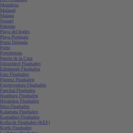
Madalena
Mailand
Malaga
Neapel
Palermo
Playa del Ingles
Playa Portinatx
Ponta Delgada
Porto
Portoferraio
Puerto de la Cruz
Düsseldorf Flughafen
Edinburgh Flughafen
Faro Flughafen
Florenz Flughafen
Fuerteventura Flughafen
Funchal Flughafen
Hamburg Flughafen
Heraklion Flughafen
Ibiza Flughafen
Kalamata Flughafen
Karpathos Flughafen
Keflavik Flughafen (KEF)
Korfu Flughafen