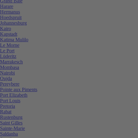
Grand Baie
Harare
Hermanus
Hoedspruit
Johannesburg
Kairo
Kapstadt
Katima Mulilo
Le Morne
Le Port
Lüderitz
Marrakesch
Mombasa
Nairobi
Oujda
Pereybere
Pointe aux Piments
Port Elizabeth
Port Louis
Pretoria
Rabat
Rustenburg
Saint Gilles
Sainte-Marie
Saldanha