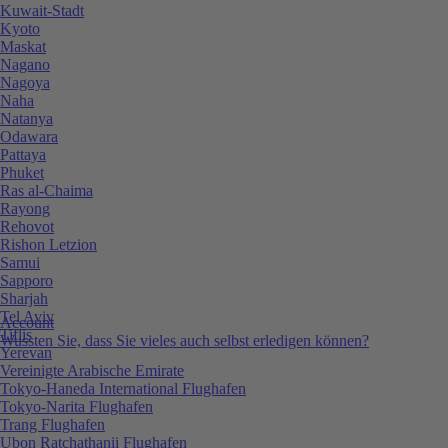
Kuwait-Stadt
Kyoto
Maskat
Nagano
Nagoya
Naha
Natanya
Odawara
Pattaya
Phuket
Ras al-Chaima
Rayong
Rehovot
Rishon Letzion
Samui
Sapporo
Sharjah
Tel Aviv
Account
Tiflis
Wussten Sie, dass Sie vieles auch selbst erledigen können?
Yerevan
Vereinigte Arabische Emirate
Tokyo-Haneda International Flughafen
Tokyo-Narita Flughafen
Trang Flughafen
Ubon Ratchathanii Flughafen