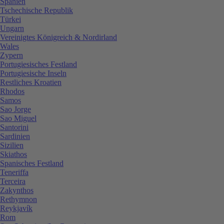
Spanien
Tschechische Republik
Türkei
Ungarn
Vereinigtes Königreich & Nordirland
Wales
Zypern
Portugiesisches Festland
Portugiesische Inseln
Restliches Kroatien
Rhodos
Samos
Sao Jorge
Sao Miguel
Santorini
Sardinien
Sizilien
Skiathos
Spanisches Festland
Teneriffa
Terceira
Zakynthos
Rethymnon
Reykjavík
Rom