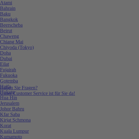
Atami
Bahrain
Baku
Bangkok
Beerscheba
Beirut
Chaweng
Chiang Mai
Chiyoda (Tokyo)
Doha
Dubai
Eilat
Fujairah
Fukuoka
Gotemba
Haifa
Haben Sie Fragen?
Hokuto
Unser Customer Service ist für Sie da!
Hua Hin
Jerusalem
Johor Bahru
Kfar Saba
Kirjat Schmona
Korat
Kuala Lumpur
Kumamoto