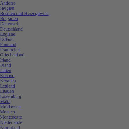
Andorra
Belgien
Bosnien und Herzegowina
Bulgarien
Dänemark
Deutschland
England
Estland
Finnland
Frankreich
Griechenland
Irland
Island
Italien
Kosovo
Kroatien
Lettland
Litauen
Luxemburg
Malta
Moldawien
Monaco
Montenegro
Niederlande
Nordirland