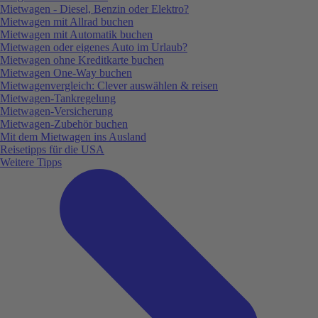
Mietwagen - Diesel, Benzin oder Elektro?
Mietwagen mit Allrad buchen
Mietwagen mit Automatik buchen
Mietwagen oder eigenes Auto im Urlaub?
Mietwagen ohne Kreditkarte buchen
Mietwagen One-Way buchen
Mietwagenvergleich: Clever auswählen & reisen
Mietwagen-Tankregelung
Mietwagen-Versicherung
Mietwagen-Zubehör buchen
Mit dem Mietwagen ins Ausland
Reisetipps für die USA
Weitere Tipps