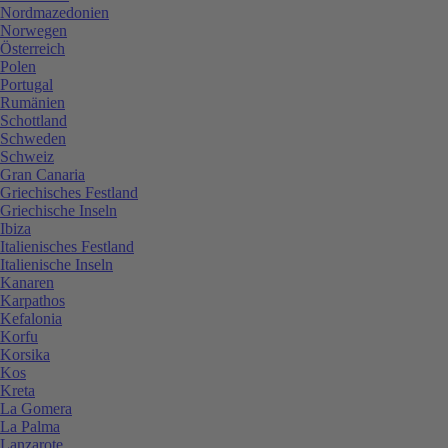
Nordmazedonien
Norwegen
Österreich
Polen
Portugal
Rumänien
Schottland
Schweden
Schweiz
Gran Canaria
Griechisches Festland
Griechische Inseln
Ibiza
Italienisches Festland
Italienische Inseln
Kanaren
Karpathos
Kefalonia
Korfu
Korsika
Kos
Kreta
La Gomera
La Palma
Lanzarote