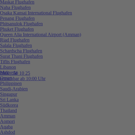
Maskat Flughafen
Naha Flughafen
Osaka Kansai International Flughafen
Penang Flughafen
Phitsanulok Flughafen
Phuket Flughafen
Queen Alia International Airport (Amman)
Riad Flughafen
Salala Flughafen
Schardscha Flughafen
Surat Thani Flughafen
Tiflis Flughafen
Libanon
Malaysia
0800 / 50 10 25
Oman
erreichbar ab 10:00 Uhr
Philippinen
Saudi-Arabien
Singapur
Sri Lanka
Südkorea
Thailand
Amman
Aomori
Aqaba
Ashdod