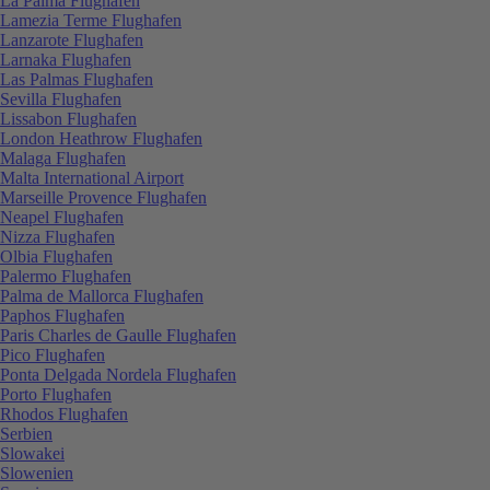
La Palma Flughafen
Lamezia Terme Flughafen
Lanzarote Flughafen
Larnaka Flughafen
Las Palmas Flughafen
Sevilla Flughafen
Lissabon Flughafen
London Heathrow Flughafen
Malaga Flughafen
Malta International Airport
Marseille Provence Flughafen
Neapel Flughafen
Nizza Flughafen
Olbia Flughafen
Palermo Flughafen
Palma de Mallorca Flughafen
Paphos Flughafen
Paris Charles de Gaulle Flughafen
Pico Flughafen
Ponta Delgada Nordela Flughafen
Porto Flughafen
Rhodos Flughafen
Serbien
Slowakei
Slowenien