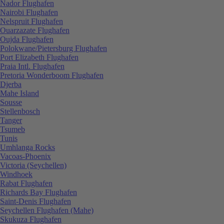
Nador Flughafen
Nairobi Flughafen
Nelspruit Flughafen
Ouarzazate Flughafen
Oujda Flughafen
Polokwane/Pietersburg Flughafen
Port Elizabeth Flughafen
Praia Intl. Flughafen
Pretoria Wonderboom Flughafen
Djerba
Mahe Island
Sousse
Stellenbosch
Tanger
Tsumeb
Tunis
Umhlanga Rocks
Vacoas-Phoenix
Victoria (Seychellen)
Windhoek
Rabat Flughafen
Richards Bay Flughafen
Saint-Denis Flughafen
Seychellen Flughafen (Mahe)
Skukuza Flughafen