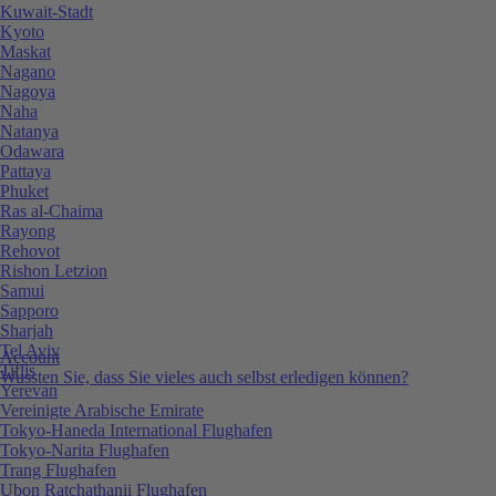
Kuwait-Stadt
Kyoto
Maskat
Nagano
Nagoya
Naha
Natanya
Odawara
Pattaya
Phuket
Ras al-Chaima
Rayong
Rehovot
Rishon Letzion
Samui
Sapporo
Sharjah
Tel Aviv
Account
Tiflis
Wussten Sie, dass Sie vieles auch selbst erledigen können?
Yerevan
Vereinigte Arabische Emirate
Tokyo-Haneda International Flughafen
Tokyo-Narita Flughafen
Trang Flughafen
Ubon Ratchathanii Flughafen