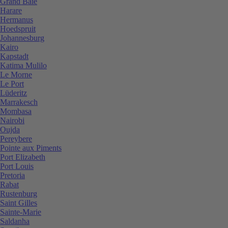
Grand Baie
Harare
Hermanus
Hoedspruit
Johannesburg
Kairo
Kapstadt
Katima Mulilo
Le Morne
Le Port
Lüderitz
Marrakesch
Mombasa
Nairobi
Oujda
Pereybere
Pointe aux Piments
Port Elizabeth
Port Louis
Pretoria
Rabat
Rustenburg
Saint Gilles
Sainte-Marie
Saldanha