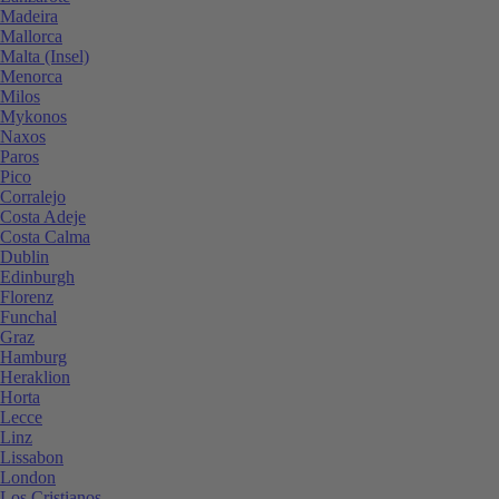
Madeira
Mallorca
Malta (Insel)
Menorca
Milos
Mykonos
Naxos
Paros
Pico
Corralejo
Costa Adeje
Costa Calma
Dublin
Edinburgh
Florenz
Funchal
Graz
Hamburg
Heraklion
Horta
Lecce
Linz
Lissabon
London
Los Cristianos