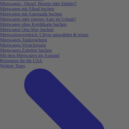
Mietwagen - Diesel, Benzin oder Elektro?
Mietwagen mit Allrad buchen
Mietwagen mit Automatik buchen
Mietwagen oder eigenes Auto im Urlaub?
Mietwagen ohne Kreditkarte buchen
Mietwagen One-Way buchen
Mietwagenvergleich: Clever auswählen & reisen
Mietwagen-Tankregelung
Mietwagen-Versicherung
Mietwagen-Zubehör buchen
Mit dem Mietwagen ins Ausland
Reisetipps für die USA
Weitere Tipps