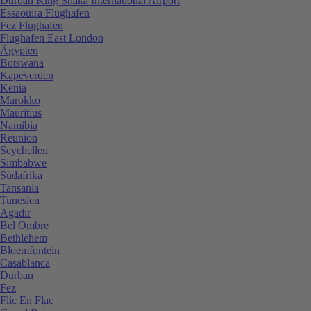
Durban King Shaka International Airport
Essaouira Flughafen
Fez Flughafen
Flughafen East London
Ägypten
Botswana
Kapeverden
Kenia
Marokko
Mauritius
Namibia
Reunion
Seychellen
Simbabwe
Südafrika
Tansania
Tunesien
Agadir
Bel Ombre
Bethlehem
Bloemfontein
Casablanca
Durban
Fez
Flic En Flac