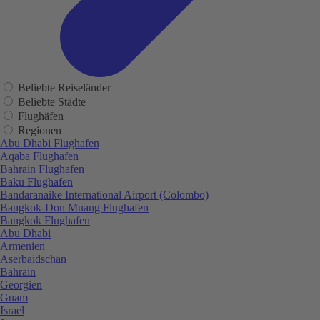
Beliebte Reiseländer
Beliebte Städte
Flughäfen
Regionen
Abu Dhabi Flughafen
Aqaba Flughafen
Bahrain Flughafen
Baku Flughafen
Bandaranaike International Airport (Colombo)
Bangkok-Don Muang Flughafen
Bangkok Flughafen
Abu Dhabi
Armenien
Aserbaidschan
Bahrain
Georgien
Guam
Israel