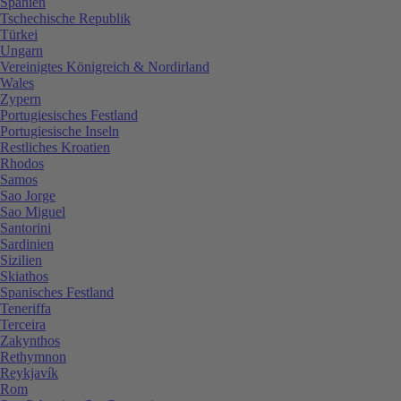
Spanien
Tschechische Republik
Türkei
Ungarn
Vereinigtes Königreich & Nordirland
Wales
Zypern
Portugiesisches Festland
Portugiesische Inseln
Restliches Kroatien
Rhodos
Samos
Sao Jorge
Sao Miguel
Santorini
Sardinien
Sizilien
Skiathos
Spanisches Festland
Teneriffa
Terceira
Zakynthos
Rethymnon
Reykjavík
Rom