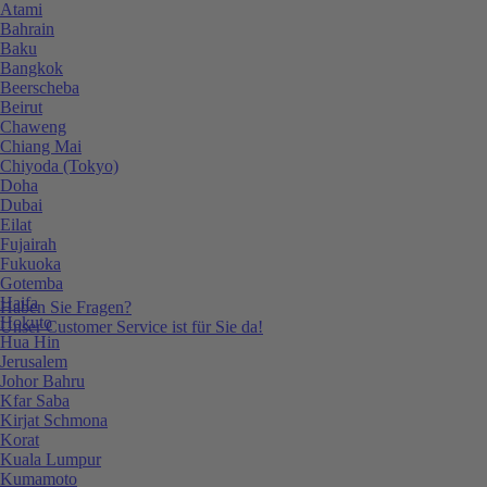
Atami
Bahrain
Baku
Bangkok
Beerscheba
Beirut
Chaweng
Chiang Mai
Chiyoda (Tokyo)
Doha
Dubai
Eilat
Fujairah
Fukuoka
Gotemba
Haifa
Haben Sie Fragen?
Hokuto
Unser Customer Service ist für Sie da!
Hua Hin
Jerusalem
Johor Bahru
Kfar Saba
Kirjat Schmona
Korat
Kuala Lumpur
Kumamoto