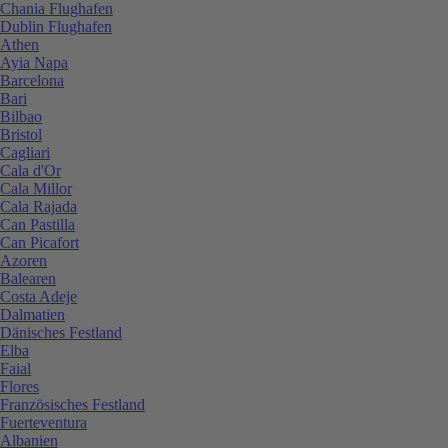
Chania Flughafen
Dublin Flughafen
Athen
Ayia Napa
Barcelona
Bari
Bilbao
Bristol
Cagliari
Cala d'Or
Cala Millor
Cala Rajada
Can Pastilla
Can Picafort
Azoren
Balearen
Costa Adeje
Dalmatien
Dänisches Festland
Elba
Faial
Flores
Französisches Festland
Fuerteventura
Albanien