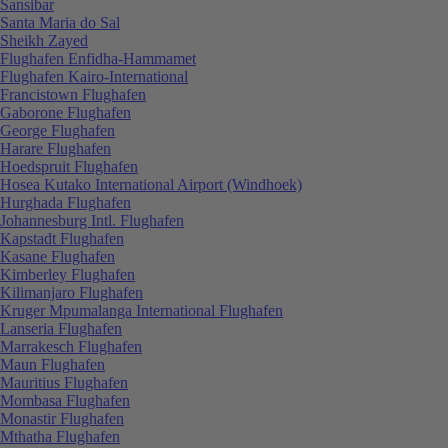
Sansibar
Santa Maria do Sal
Sheikh Zayed
Flughafen Enfidha-Hammamet
Flughafen Kairo-International
Francistown Flughafen
Gaborone Flughafen
George Flughafen
Harare Flughafen
Hoedspruit Flughafen
Hosea Kutako International Airport (Windhoek)
Hurghada Flughafen
Johannesburg Intl. Flughafen
Kapstadt Flughafen
Kasane Flughafen
Kimberley Flughafen
Kilimanjaro Flughafen
Kruger Mpumalanga International Flughafen
Lanseria Flughafen
Marrakesch Flughafen
Maun Flughafen
Mauritius Flughafen
Mombasa Flughafen
Monastir Flughafen
Mthatha Flughafen