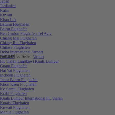
Japan
Jordanien
Katar
Kuwait
Khao Lak
Batumi Flughafen
Beirut Flughafen
Ben Gurion Flughafen Tel Aviv
Chiang Mai Flughafen
Chiang Rai Flughafen
Chitose Flughafen
Doha International Airport
Kontakt
Dubai International Airport
Schließen
Flughafen Langkawi Kuala Lumpur
Guam Flughafen
Hat Yai Flughafen
Incheon Flughafen
Johor Bahru Flughafen
Khon Kaen Flughafen
Ko Samui Flughafen
Krabi Flughafen
Kuala Lumpur International Flughafen
Kutaisi Flughafen
Kuwait Flughafen
Manila Flughafen