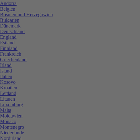
Andorra
Belgien
Bosnien und Herzegowina
Bulgarien
Dänemark
Deutschland
England
Estland
Finnland
Frankreich
Griechenland
Irland
Island
Italien
Kosovo
Kroatien
Lettland
Litauen
Luxemburg
Malta
Moldawien
Monaco
Montenegro
Niederlande
Nordirland