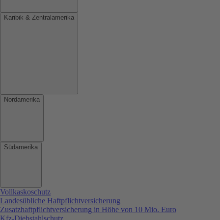
Karibik & Zentralamerika
Nordamerika
Südamerika
Vollkaskoschutz
Landesübliche Haftpflichtversicherung
Zusatzhaftpflichtversicherung in Höhe von 10 Mio. Euro
Kfz-Diebstahlschutz