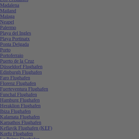
Madalena
Mailand
Malaga
Neapel
Palermo
Playa del Ingles
Playa Portinatx
Ponta Delgada
Porto
Portoferraio
Puerto de la Cruz
Düsseldorf Flughafen
Edinburgh Flughafen
Faro Flughafen
Florenz Flughafen
Fuerteventura Flughafen
Funchal Flughafen
Hamburg Flughafen
Heraklion Flughafen
Ibiza Flughafen
Kalamata Flughafen
Karpathos Flughafen
Keflavik Flughafen (KEF)
Korfu Flughafen