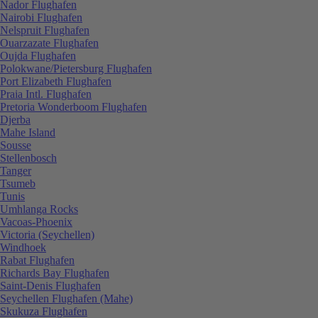
Nador Flughafen
Nairobi Flughafen
Nelspruit Flughafen
Ouarzazate Flughafen
Oujda Flughafen
Polokwane/Pietersburg Flughafen
Port Elizabeth Flughafen
Praia Intl. Flughafen
Pretoria Wonderboom Flughafen
Djerba
Mahe Island
Sousse
Stellenbosch
Tanger
Tsumeb
Tunis
Umhlanga Rocks
Vacoas-Phoenix
Victoria (Seychellen)
Windhoek
Rabat Flughafen
Richards Bay Flughafen
Saint-Denis Flughafen
Seychellen Flughafen (Mahe)
Skukuza Flughafen