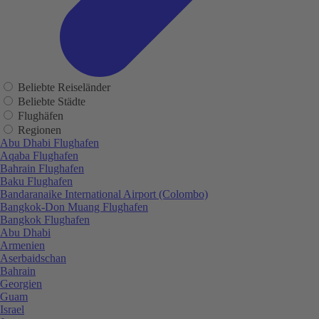
Beliebte Reiseländer
Beliebte Städte
Flughäfen
Regionen
Abu Dhabi Flughafen
Aqaba Flughafen
Bahrain Flughafen
Baku Flughafen
Bandaranaike International Airport (Colombo)
Bangkok-Don Muang Flughafen
Bangkok Flughafen
Abu Dhabi
Armenien
Aserbaidschan
Bahrain
Georgien
Guam
Israel