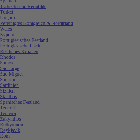
Spanien
Tschechische Republik
Türkei
Ungarn
Vereinigtes Königreich & Nordirland
Wales
Zypern
Portugiesisches Festland
Portugiesische Inseln
Restliches Kroatien
Rhodos
Samos
Sao Jorge
Sao Miguel
Santorini
Sardinien
Sizilien
Skiathos
Spanisches Festland
Teneriffa
Terceira
Zakynthos
Rethymnon
Reykjavík
Rom