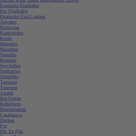
Durban King Shaka International Airport
Essaouira Flughafen
Fez Flughafen
Flughafen East London
Ägypten
Botswana
Kapeverden
Kenia
Marokko
Mauritius
Namibia
Reunion
Seychellen
Simbabwe
Südafrika
Tansania
Tunesien
Agadir
Bel Ombre
Bethlehem
Bloemfontein
Casablanca
Durban
Fez
Flic En Flac