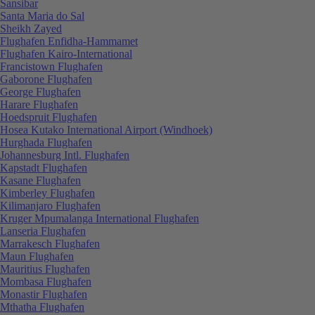
Sansibar
Santa Maria do Sal
Sheikh Zayed
Flughafen Enfidha-Hammamet
Flughafen Kairo-International
Francistown Flughafen
Gaborone Flughafen
George Flughafen
Harare Flughafen
Hoedspruit Flughafen
Hosea Kutako International Airport (Windhoek)
Hurghada Flughafen
Johannesburg Intl. Flughafen
Kapstadt Flughafen
Kasane Flughafen
Kimberley Flughafen
Kilimanjaro Flughafen
Kruger Mpumalanga International Flughafen
Lanseria Flughafen
Marrakesch Flughafen
Maun Flughafen
Mauritius Flughafen
Mombasa Flughafen
Monastir Flughafen
Mthatha Flughafen