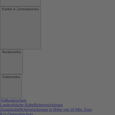
Karibik & Zentralamerika
Nordamerika
Südamerika
Vollkaskoschutz
Landesübliche Haftpflichtversicherung
Zusatzhaftpflichtversicherung in Höhe von 10 Mio. Euro
Kfz-Diebstahlschutz