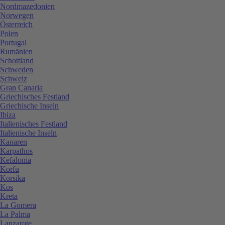
Nordmazedonien
Norwegen
Österreich
Polen
Portugal
Rumänien
Schottland
Schweden
Schweiz
Gran Canaria
Griechisches Festland
Griechische Inseln
Ibiza
Italienisches Festland
Italienische Inseln
Kanaren
Karpathos
Kefalonia
Korfu
Korsika
Kos
Kreta
La Gomera
La Palma
Lanzarote