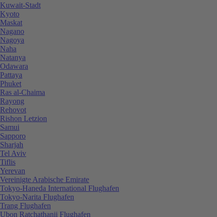
Kuwait-Stadt
Kyoto
Maskat
Nagano
Nagoya
Naha
Natanya
Odawara
Pattaya
Phuket
Ras al-Chaima
Rayong
Rehovot
Rishon Letzion
Samui
Sapporo
Sharjah
Tel Aviv
Tiflis
Yerevan
Vereinigte Arabische Emirate
Tokyo-Haneda International Flughafen
Tokyo-Narita Flughafen
Trang Flughafen
Ubon Ratchathanii Flughafen