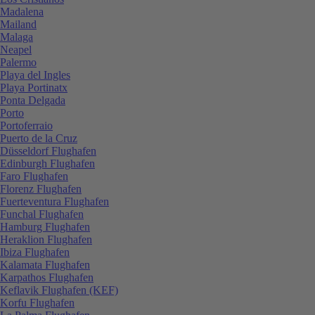
Madalena
Mailand
Malaga
Neapel
Palermo
Playa del Ingles
Playa Portinatx
Ponta Delgada
Porto
Portoferraio
Puerto de la Cruz
Düsseldorf Flughafen
Edinburgh Flughafen
Faro Flughafen
Florenz Flughafen
Fuerteventura Flughafen
Funchal Flughafen
Hamburg Flughafen
Heraklion Flughafen
Ibiza Flughafen
Kalamata Flughafen
Karpathos Flughafen
Keflavik Flughafen (KEF)
Korfu Flughafen