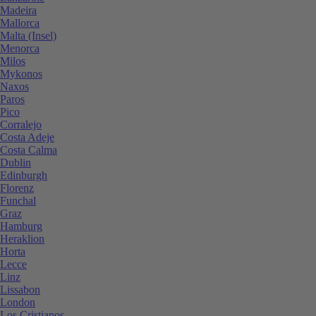
Madeira
Mallorca
Malta (Insel)
Menorca
Milos
Mykonos
Naxos
Paros
Pico
Corralejo
Costa Adeje
Costa Calma
Dublin
Edinburgh
Florenz
Funchal
Graz
Hamburg
Heraklion
Horta
Lecce
Linz
Lissabon
London
Los Cristianos