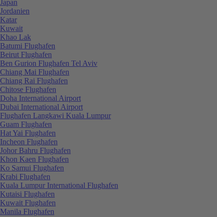
Japan
Jordanien
Katar
Kuwait
Khao Lak
Batumi Flughafen
Beirut Flughafen
Ben Gurion Flughafen Tel Aviv
Chiang Mai Flughafen
Chiang Rai Flughafen
Chitose Flughafen
Doha International Airport
Dubai International Airport
Flughafen Langkawi Kuala Lumpur
Guam Flughafen
Hat Yai Flughafen
Incheon Flughafen
Johor Bahru Flughafen
Khon Kaen Flughafen
Ko Samui Flughafen
Krabi Flughafen
Kuala Lumpur International Flughafen
Kutaisi Flughafen
Kuwait Flughafen
Manila Flughafen