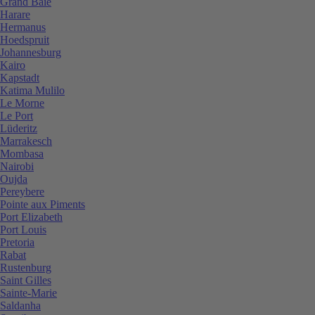
Grand Baie
Harare
Hermanus
Hoedspruit
Johannesburg
Kairo
Kapstadt
Katima Mulilo
Le Morne
Le Port
Lüderitz
Marrakesch
Mombasa
Nairobi
Oujda
Pereybere
Pointe aux Piments
Port Elizabeth
Port Louis
Pretoria
Rabat
Rustenburg
Saint Gilles
Sainte-Marie
Saldanha