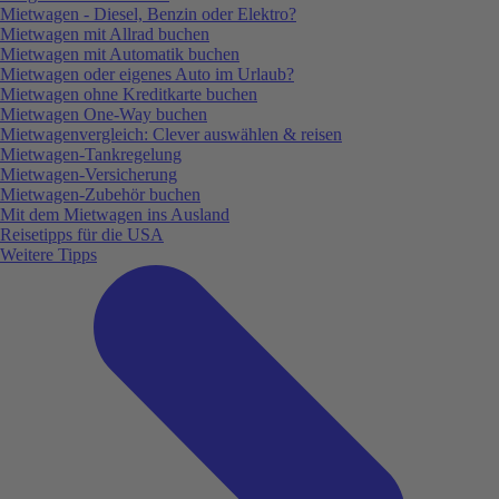
Mietwagen - Diesel, Benzin oder Elektro?
Mietwagen mit Allrad buchen
Mietwagen mit Automatik buchen
Mietwagen oder eigenes Auto im Urlaub?
Mietwagen ohne Kreditkarte buchen
Mietwagen One-Way buchen
Mietwagenvergleich: Clever auswählen & reisen
Mietwagen-Tankregelung
Mietwagen-Versicherung
Mietwagen-Zubehör buchen
Mit dem Mietwagen ins Ausland
Reisetipps für die USA
Weitere Tipps