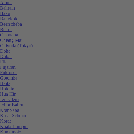
Atami
Bahrain
Baku
Bangkok
Beerscheba
Beirut
Chaweng
Chiang Mai
Chiyoda (Tokyo)
Doha
Dubai
Eilat
Fujairah
Fukuoka
Gotemba
Haifa
Hokuto
Hua Hin
Jerusalem
Johor Bahru
Kfar Saba
Kirjat Schmona
Korat
Kuala Lumpur
Kumamoto