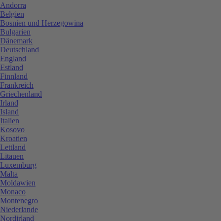
Andorra
Belgien
Bosnien und Herzegowina
Bulgarien
Dänemark
Deutschland
England
Estland
Finnland
Frankreich
Griechenland
Irland
Island
Italien
Kosovo
Kroatien
Lettland
Litauen
Luxemburg
Malta
Moldawien
Monaco
Montenegro
Niederlande
Nordirland