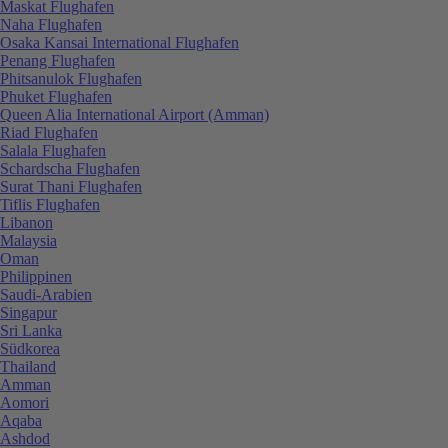
Maskat Flughafen
Naha Flughafen
Osaka Kansai International Flughafen
Penang Flughafen
Phitsanulok Flughafen
Phuket Flughafen
Queen Alia International Airport (Amman)
Riad Flughafen
Salala Flughafen
Schardscha Flughafen
Surat Thani Flughafen
Tiflis Flughafen
Libanon
Malaysia
Oman
Philippinen
Saudi-Arabien
Singapur
Sri Lanka
Südkorea
Thailand
Amman
Aomori
Aqaba
Ashdod