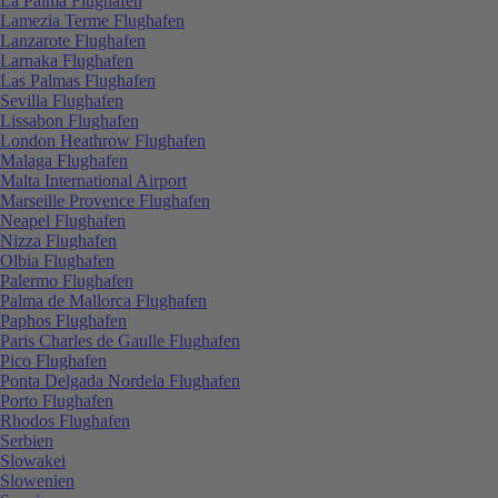
La Palma Flughafen
Lamezia Terme Flughafen
Lanzarote Flughafen
Larnaka Flughafen
Las Palmas Flughafen
Sevilla Flughafen
Lissabon Flughafen
London Heathrow Flughafen
Malaga Flughafen
Malta International Airport
Marseille Provence Flughafen
Neapel Flughafen
Nizza Flughafen
Olbia Flughafen
Palermo Flughafen
Palma de Mallorca Flughafen
Paphos Flughafen
Paris Charles de Gaulle Flughafen
Pico Flughafen
Ponta Delgada Nordela Flughafen
Porto Flughafen
Rhodos Flughafen
Serbien
Slowakei
Slowenien