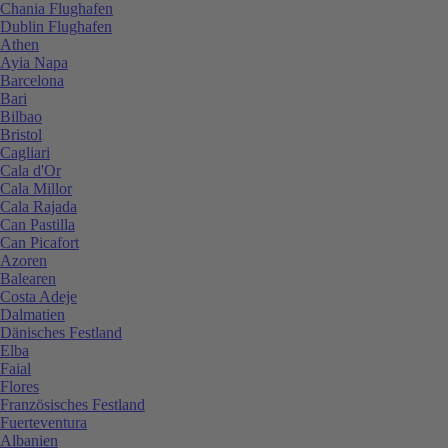
Chania Flughafen
Dublin Flughafen
Athen
Ayia Napa
Barcelona
Bari
Bilbao
Bristol
Cagliari
Cala d'Or
Cala Millor
Cala Rajada
Can Pastilla
Can Picafort
Azoren
Balearen
Costa Adeje
Dalmatien
Dänisches Festland
Elba
Faial
Flores
Französisches Festland
Fuerteventura
Albanien