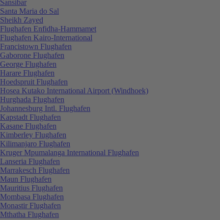
Sansibar
Santa Maria do Sal
Sheikh Zayed
Flughafen Enfidha-Hammamet
Flughafen Kairo-International
Francistown Flughafen
Gaborone Flughafen
George Flughafen
Harare Flughafen
Hoedspruit Flughafen
Hosea Kutako International Airport (Windhoek)
Hurghada Flughafen
Johannesburg Intl. Flughafen
Kapstadt Flughafen
Kasane Flughafen
Kimberley Flughafen
Kilimanjaro Flughafen
Kruger Mpumalanga International Flughafen
Lanseria Flughafen
Marrakesch Flughafen
Maun Flughafen
Mauritius Flughafen
Mombasa Flughafen
Monastir Flughafen
Mthatha Flughafen