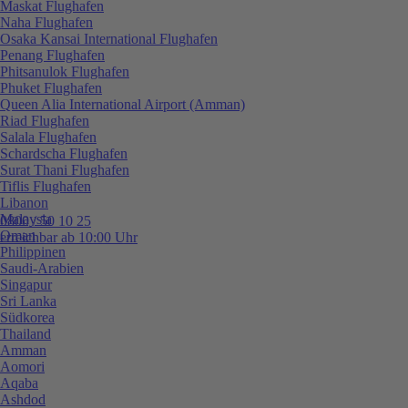
Maskat Flughafen
Naha Flughafen
Osaka Kansai International Flughafen
Penang Flughafen
Phitsanulok Flughafen
Phuket Flughafen
Queen Alia International Airport (Amman)
Riad Flughafen
Salala Flughafen
Schardscha Flughafen
Surat Thani Flughafen
Tiflis Flughafen
Libanon
Malaysia
0800 / 50 10 25
Oman
erreichbar ab 10:00 Uhr
Philippinen
Saudi-Arabien
Singapur
Sri Lanka
Südkorea
Thailand
Amman
Aomori
Aqaba
Ashdod