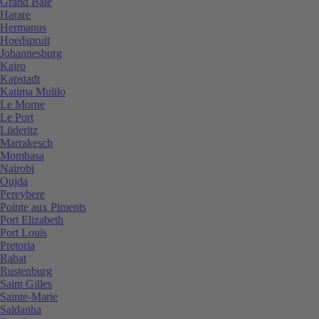
Grand Baie
Harare
Hermanus
Hoedspruit
Johannesburg
Kairo
Kapstadt
Katima Mulilo
Le Morne
Le Port
Lüderitz
Marrakesch
Mombasa
Nairobi
Oujda
Pereybere
Pointe aux Piments
Port Elizabeth
Port Louis
Pretoria
Rabat
Rustenburg
Saint Gilles
Sainte-Marie
Saldanha