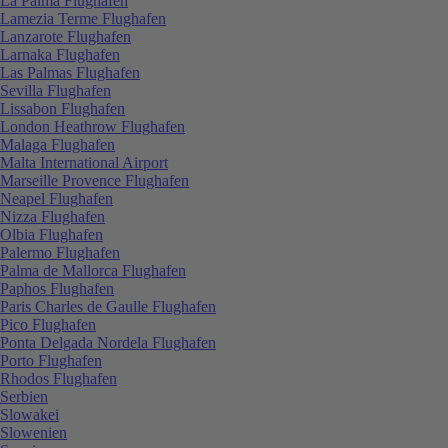
La Palma Flughafen
Lamezia Terme Flughafen
Lanzarote Flughafen
Larnaka Flughafen
Las Palmas Flughafen
Sevilla Flughafen
Lissabon Flughafen
London Heathrow Flughafen
Malaga Flughafen
Malta International Airport
Marseille Provence Flughafen
Neapel Flughafen
Nizza Flughafen
Olbia Flughafen
Palermo Flughafen
Palma de Mallorca Flughafen
Paphos Flughafen
Paris Charles de Gaulle Flughafen
Pico Flughafen
Ponta Delgada Nordela Flughafen
Porto Flughafen
Rhodos Flughafen
Serbien
Slowakei
Slowenien