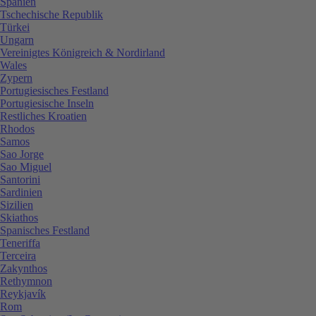
Spanien
Tschechische Republik
Türkei
Ungarn
Vereinigtes Königreich & Nordirland
Wales
Zypern
Portugiesisches Festland
Portugiesische Inseln
Restliches Kroatien
Rhodos
Samos
Sao Jorge
Sao Miguel
Santorini
Sardinien
Sizilien
Skiathos
Spanisches Festland
Teneriffa
Terceira
Zakynthos
Rethymnon
Reykjavík
Rom