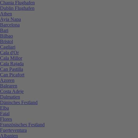
Chania Flughafen
Dublin Flughafen
Athen
Ayia Napa
Barcelona
Bari
Bilbao
Bristol
Cagliari
Cala d'Or
Cala Millor
Cala Rajada
Can Pastilla
Can Picafort
Azoren
Balearen
Costa Adeje
Dalmatien
Dänisches Festland
Elba
Faial
Flores
Französisches Festland
Fuerteventura
Albanien