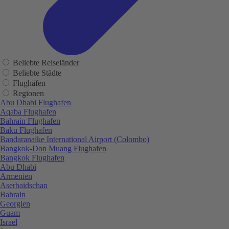
Beliebte Reiseländer
Beliebte Städte
Flughäfen
Regionen
Abu Dhabi Flughafen
Aqaba Flughafen
Bahrain Flughafen
Baku Flughafen
Bandaranaike International Airport (Colombo)
Bangkok-Don Muang Flughafen
Bangkok Flughafen
Abu Dhabi
Armenien
Aserbaidschan
Bahrain
Georgien
Guam
Israel