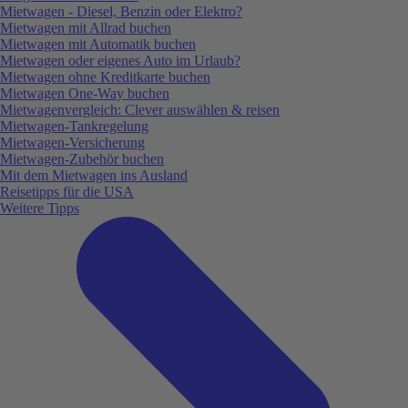
Mietwagen - Diesel, Benzin oder Elektro?
Mietwagen mit Allrad buchen
Mietwagen mit Automatik buchen
Mietwagen oder eigenes Auto im Urlaub?
Mietwagen ohne Kreditkarte buchen
Mietwagen One-Way buchen
Mietwagenvergleich: Clever auswählen & reisen
Mietwagen-Tankregelung
Mietwagen-Versicherung
Mietwagen-Zubehör buchen
Mit dem Mietwagen ins Ausland
Reisetipps für die USA
Weitere Tipps