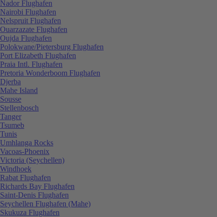
Nador Flughafen
Nairobi Flughafen
Nelspruit Flughafen
Ouarzazate Flughafen
Oujda Flughafen
Polokwane/Pietersburg Flughafen
Port Elizabeth Flughafen
Praia Intl. Flughafen
Pretoria Wonderboom Flughafen
Djerba
Mahe Island
Sousse
Stellenbosch
Tanger
Tsumeb
Tunis
Umhlanga Rocks
Vacoas-Phoenix
Victoria (Seychellen)
Windhoek
Rabat Flughafen
Richards Bay Flughafen
Saint-Denis Flughafen
Seychellen Flughafen (Mahe)
Skukuza Flughafen