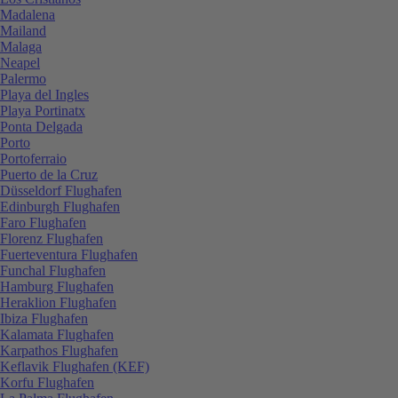
Madalena
Mailand
Malaga
Neapel
Palermo
Playa del Ingles
Playa Portinatx
Ponta Delgada
Porto
Portoferraio
Puerto de la Cruz
Düsseldorf Flughafen
Edinburgh Flughafen
Faro Flughafen
Florenz Flughafen
Fuerteventura Flughafen
Funchal Flughafen
Hamburg Flughafen
Heraklion Flughafen
Ibiza Flughafen
Kalamata Flughafen
Karpathos Flughafen
Keflavik Flughafen (KEF)
Korfu Flughafen