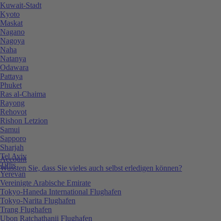
Kuwait-Stadt
Kyoto
Maskat
Nagano
Nagoya
Naha
Natanya
Odawara
Pattaya
Phuket
Ras al-Chaima
Rayong
Rehovot
Rishon Letzion
Samui
Sapporo
Sharjah
Tel Aviv
Account
Tiflis
Wussten Sie, dass Sie vieles auch selbst erledigen können?
Yerevan
Vereinigte Arabische Emirate
Tokyo-Haneda International Flughafen
Tokyo-Narita Flughafen
Trang Flughafen
Ubon Ratchathanii Flughafen