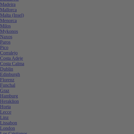
Madeira
Mallorca
Malta (Insel)
Menorca
Milos
Mykonos
Naxos
Paros
Pico
Corralejo
Costa Adeje
Costa Calma
Dublin
Edinburgh
Florenz
Funchal
Graz
Hamburg
Heraklion
Horta
Lecce
Linz
Lissabon
London
Los Cristianos