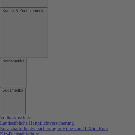
Karibik & Zentralamerika
Nordamerika
Südamerika
Vollkaskoschutz
Landesübliche Haftpflichtversicherung
Zusatzhaftpflichtversicherung in Höhe von 10 Mio. Euro
Kfz-Diebstahlschutz