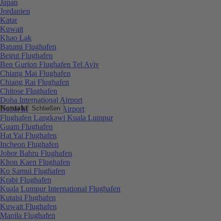
Japan
Jordanien
Katar
Kuwait
Khao Lak
Batumi Flughafen
Beirut Flughafen
Ben Gurion Flughafen Tel Aviv
Chiang Mai Flughafen
Chiang Rai Flughafen
Chitose Flughafen
Doha International Airport
Kontakt
Dubai International Airport
Schließen
Flughafen Langkawi Kuala Lumpur
Guam Flughafen
Hat Yai Flughafen
Incheon Flughafen
Johor Bahru Flughafen
Khon Kaen Flughafen
Ko Samui Flughafen
Krabi Flughafen
Kuala Lumpur International Flughafen
Kutaisi Flughafen
Kuwait Flughafen
Manila Flughafen