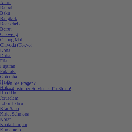
Atami
Bahrain
Baku
Bangkok
Beerscheba
Beirut
Chaweng
Chiang Mai
Chiyoda (Tokyo)
Doha
Dubai
Eilat
Fujairah
Fukuoka
Gotemba
Haifa
Haben Sie Fragen?
Hokuto
Unser Customer Service ist für Sie da!
Hua Hin
Jerusalem
Johor Bahru
Kfar Saba
Kirjat Schmona
Korat
Kuala Lumpur
Kumamoto