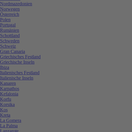
Nordmazedonien
Norwegen
Österreich
Polen
Portugal
Rumänien
Schottland
Schweden
Schweiz
Gran Canaria
Griechisches Festland
Griechische Inseln
Ibiza
Italienisches Festland
Italienische Inseln
Kanaren
Karpathos
Kefalonia
Korfu
Korsika
Kos
Kreta
La Gomera
La Palma
Lanzarote