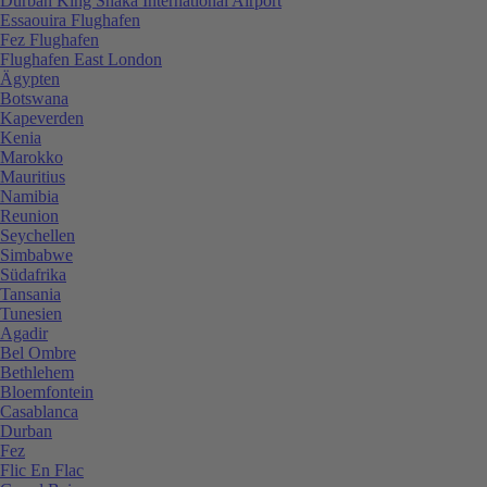
Durban King Shaka International Airport
Essaouira Flughafen
Fez Flughafen
Flughafen East London
Ägypten
Botswana
Kapeverden
Kenia
Marokko
Mauritius
Namibia
Reunion
Seychellen
Simbabwe
Südafrika
Tansania
Tunesien
Agadir
Bel Ombre
Bethlehem
Bloemfontein
Casablanca
Durban
Fez
Flic En Flac