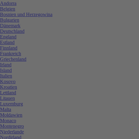
Andorra
Belgien
Bosnien und Herzegowina
Bulgarien
Dänemark
Deutschland
England
Estland
Finnland
Frankreich
Griechenland
Irland
Island
Italien
Kosovo
Kroatien
Lettland
Litauen
Luxemburg
Malta
Moldawien
Monaco
Montenegro
Niederlande
Nordirland