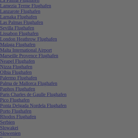
La Palma Flughafen
Lamezia Terme Flughafen
Lanzarote Flughafen
Larnaka Flughafen
Las Palmas Flughafen
Sevilla Flughafen
Lissabon Flughafen
London Heathrow Flughafen
Malaga Flughafen
Malta International Airport
Marseille Provence Flughafen
Neapel Flughafen
Nizza Flughafen
Olbia Flughafen
Palermo Flughafen
Palma de Mallorca Flughafen
Paphos Flughafen
Paris Charles de Gaulle Flughafen
Pico Flughafen
Ponta Delgada Nordela Flughafen
Porto Flughafen
Rhodos Flughafen
Serbien
Slowakei
Slowenien