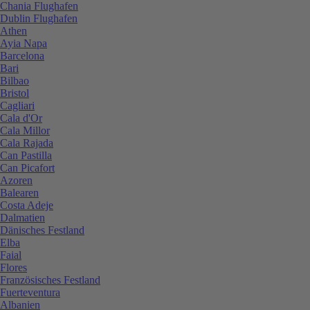
Chania Flughafen
Dublin Flughafen
Athen
Ayia Napa
Barcelona
Bari
Bilbao
Bristol
Cagliari
Cala d'Or
Cala Millor
Cala Rajada
Can Pastilla
Can Picafort
Azoren
Balearen
Costa Adeje
Dalmatien
Dänisches Festland
Elba
Faial
Flores
Französisches Festland
Fuerteventura
Albanien