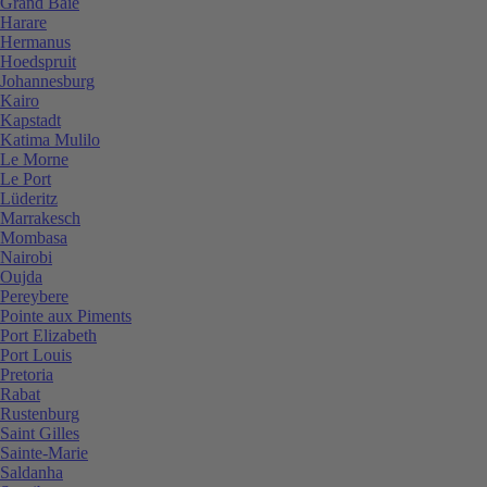
Grand Baie
Harare
Hermanus
Hoedspruit
Johannesburg
Kairo
Kapstadt
Katima Mulilo
Le Morne
Le Port
Lüderitz
Marrakesch
Mombasa
Nairobi
Oujda
Pereybere
Pointe aux Piments
Port Elizabeth
Port Louis
Pretoria
Rabat
Rustenburg
Saint Gilles
Sainte-Marie
Saldanha