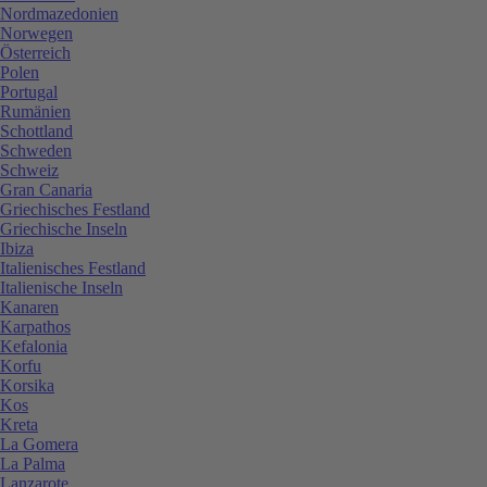
Nordmazedonien
Norwegen
Österreich
Polen
Portugal
Rumänien
Schottland
Schweden
Schweiz
Gran Canaria
Griechisches Festland
Griechische Inseln
Ibiza
Italienisches Festland
Italienische Inseln
Kanaren
Karpathos
Kefalonia
Korfu
Korsika
Kos
Kreta
La Gomera
La Palma
Lanzarote