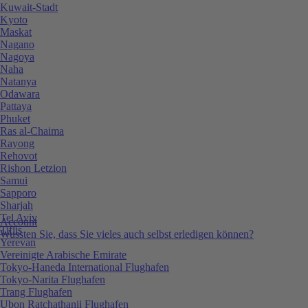
Kuwait-Stadt
Kyoto
Maskat
Nagano
Nagoya
Naha
Natanya
Odawara
Pattaya
Phuket
Ras al-Chaima
Rayong
Rehovot
Rishon Letzion
Samui
Sapporo
Sharjah
Tel Aviv
Account
Tiflis
Wussten Sie, dass Sie vieles auch selbst erledigen können?
Yerevan
Vereinigte Arabische Emirate
Tokyo-Haneda International Flughafen
Tokyo-Narita Flughafen
Trang Flughafen
Ubon Ratchathanii Flughafen