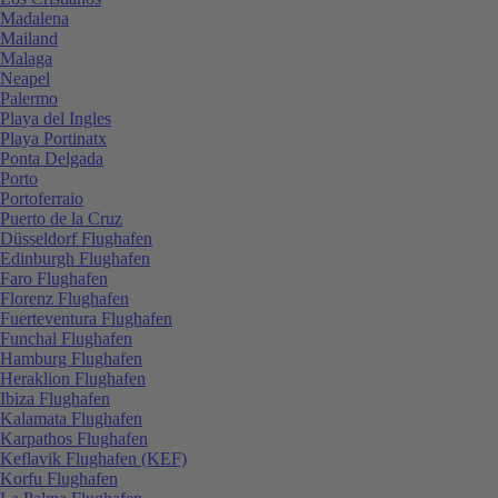
Madalena
Mailand
Malaga
Neapel
Palermo
Playa del Ingles
Playa Portinatx
Ponta Delgada
Porto
Portoferraio
Puerto de la Cruz
Düsseldorf Flughafen
Edinburgh Flughafen
Faro Flughafen
Florenz Flughafen
Fuerteventura Flughafen
Funchal Flughafen
Hamburg Flughafen
Heraklion Flughafen
Ibiza Flughafen
Kalamata Flughafen
Karpathos Flughafen
Keflavik Flughafen (KEF)
Korfu Flughafen