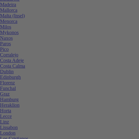
Madeira
Mallorca
Malta (Insel)
Menorca
Milos
Mykonos
Naxos
Paros
Pico
Corralejo
Costa Adeje
Costa Calma
Dublin
Edinburgh
Florenz
Funchal
Graz
Hamburg
Heraklion
Horta
Lecce
Linz
Lissabon
London
Los Cristianos