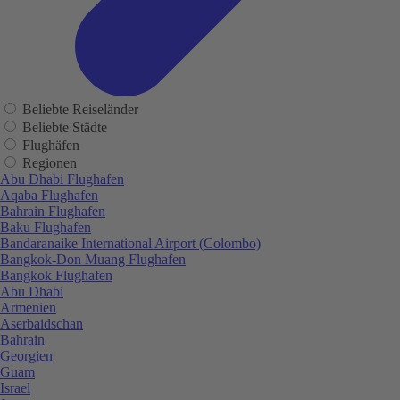
Beliebte Reiseländer
Beliebte Städte
Flughäfen
Regionen
Abu Dhabi Flughafen
Aqaba Flughafen
Bahrain Flughafen
Baku Flughafen
Bandaranaike International Airport (Colombo)
Bangkok-Don Muang Flughafen
Bangkok Flughafen
Abu Dhabi
Armenien
Aserbaidschan
Bahrain
Georgien
Guam
Israel