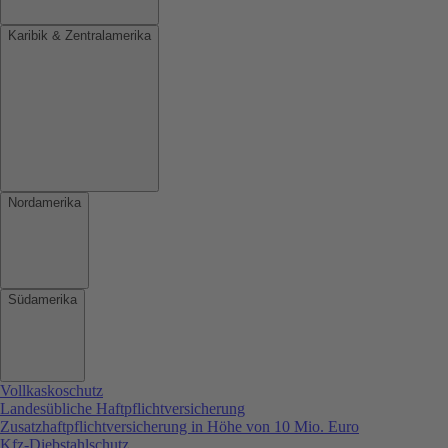
Karibik & Zentralamerika
Nordamerika
Südamerika
Vollkaskoschutz
Landesübliche Haftpflichtversicherung
Zusatzhaftpflichtversicherung in Höhe von 10 Mio. Euro
Kfz-Diebstahlschutz