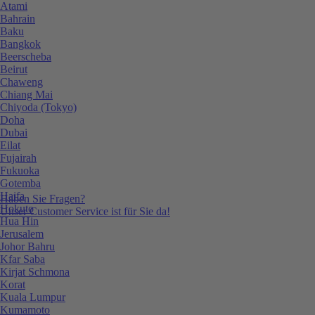
Atami
Bahrain
Baku
Bangkok
Beerscheba
Beirut
Chaweng
Chiang Mai
Chiyoda (Tokyo)
Doha
Dubai
Eilat
Fujairah
Fukuoka
Gotemba
Haifa
Haben Sie Fragen?
Hokuto
Unser Customer Service ist für Sie da!
Hua Hin
Jerusalem
Johor Bahru
Kfar Saba
Kirjat Schmona
Korat
Kuala Lumpur
Kumamoto