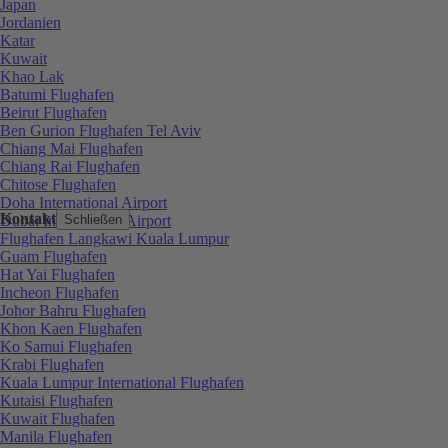
Japan
Jordanien
Katar
Kuwait
Khao Lak
Batumi Flughafen
Beirut Flughafen
Ben Gurion Flughafen Tel Aviv
Chiang Mai Flughafen
Chiang Rai Flughafen
Chitose Flughafen
Doha International Airport
Kontakt
Dubai International Airport
Schließen
Flughafen Langkawi Kuala Lumpur
Guam Flughafen
Hat Yai Flughafen
Incheon Flughafen
Johor Bahru Flughafen
Khon Kaen Flughafen
Ko Samui Flughafen
Krabi Flughafen
Kuala Lumpur International Flughafen
Kutaisi Flughafen
Kuwait Flughafen
Manila Flughafen