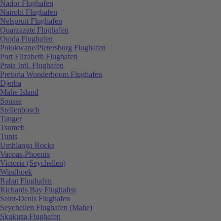
Nador Flughafen
Nairobi Flughafen
Nelspruit Flughafen
Ouarzazate Flughafen
Oujda Flughafen
Polokwane/Pietersburg Flughafen
Port Elizabeth Flughafen
Praia Intl. Flughafen
Pretoria Wonderboom Flughafen
Djerba
Mahe Island
Sousse
Stellenbosch
Tanger
Tsumeb
Tunis
Umhlanga Rocks
Vacoas-Phoenix
Victoria (Seychellen)
Windhoek
Rabat Flughafen
Richards Bay Flughafen
Saint-Denis Flughafen
Seychellen Flughafen (Mahe)
Skukuza Flughafen