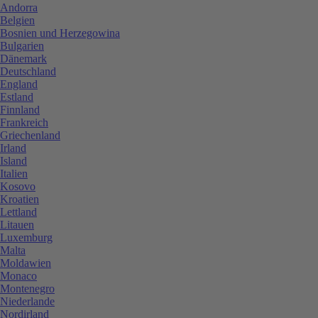
Andorra
Belgien
Bosnien und Herzegowina
Bulgarien
Dänemark
Deutschland
England
Estland
Finnland
Frankreich
Griechenland
Irland
Island
Italien
Kosovo
Kroatien
Lettland
Litauen
Luxemburg
Malta
Moldawien
Monaco
Montenegro
Niederlande
Nordirland