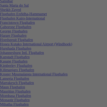
Sansibar
Santa Maria do Sal
Sheikh Zayed
Flughafen Enfidha-Hammamet
Flughafen Kairo-International
Francistown Flughafen
Gaborone Flughafen
George Flughafen
Harare Flughafen
Hoedspruit Flughafen
Hosea Kutako International Airport (Windhoek)
Hurghada Flughafen
Johannesburg Intl. Flughafen
Kapstadt Flughafen
Kasane Flughafen
Kimberley Flughafen
Kilimanjaro Flughafen
Kruger Mpumalanga International Flughafen
Lanseria Flughafen
Marrakesch Flughafen
Maun Flughafen
Mauritius Flughafen
Mombasa Flughafen
Monastir Flughafen
Mthatha Flughafen