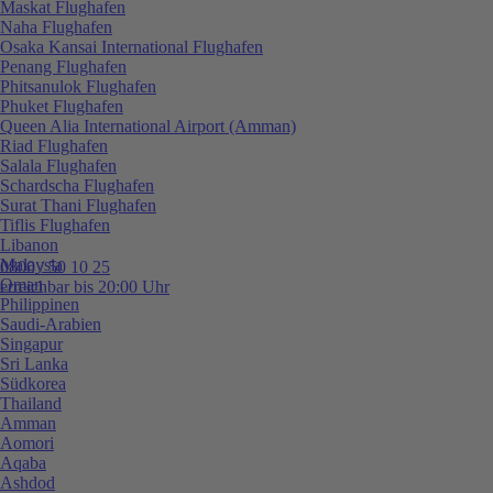
Maskat Flughafen
Naha Flughafen
Osaka Kansai International Flughafen
Penang Flughafen
Phitsanulok Flughafen
Phuket Flughafen
Queen Alia International Airport (Amman)
Riad Flughafen
Salala Flughafen
Schardscha Flughafen
Surat Thani Flughafen
Tiflis Flughafen
Libanon
Malaysia
0800 / 50 10 25
Oman
erreichbar bis 20:00 Uhr
Philippinen
Saudi-Arabien
Singapur
Sri Lanka
Südkorea
Thailand
Amman
Aomori
Aqaba
Ashdod