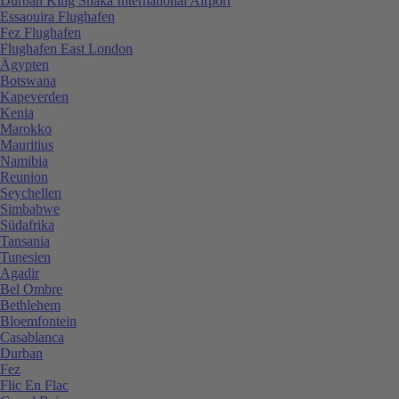
Durban King Shaka International Airport
Essaouira Flughafen
Fez Flughafen
Flughafen East London
Ägypten
Botswana
Kapeverden
Kenia
Marokko
Mauritius
Namibia
Reunion
Seychellen
Simbabwe
Südafrika
Tansania
Tunesien
Agadir
Bel Ombre
Bethlehem
Bloemfontein
Casablanca
Durban
Fez
Flic En Flac