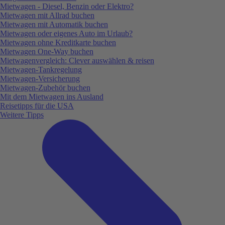
Mietwagen - Diesel, Benzin oder Elektro?
Mietwagen mit Allrad buchen
Mietwagen mit Automatik buchen
Mietwagen oder eigenes Auto im Urlaub?
Mietwagen ohne Kreditkarte buchen
Mietwagen One-Way buchen
Mietwagenvergleich: Clever auswählen & reisen
Mietwagen-Tankregelung
Mietwagen-Versicherung
Mietwagen-Zubehör buchen
Mit dem Mietwagen ins Ausland
Reisetipps für die USA
Weitere Tipps