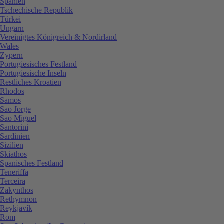
Spanien
Tschechische Republik
Türkei
Ungarn
Vereinigtes Königreich & Nordirland
Wales
Zypern
Portugiesisches Festland
Portugiesische Inseln
Restliches Kroatien
Rhodos
Samos
Sao Jorge
Sao Miguel
Santorini
Sardinien
Sizilien
Skiathos
Spanisches Festland
Teneriffa
Terceira
Zakynthos
Rethymnon
Reykjavík
Rom