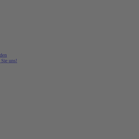
lden
 Sie uns!