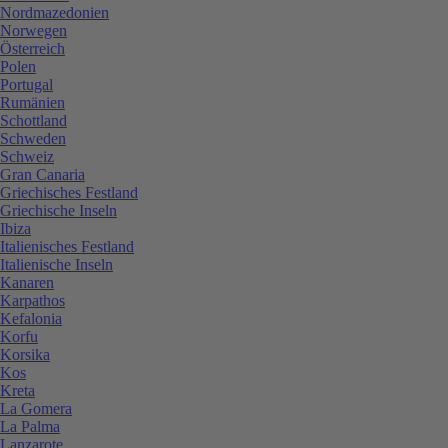
Nordmazedonien
Norwegen
Österreich
Polen
Portugal
Rumänien
Schottland
Schweden
Schweiz
Gran Canaria
Griechisches Festland
Griechische Inseln
Ibiza
Italienisches Festland
Italienische Inseln
Kanaren
Karpathos
Kefalonia
Korfu
Korsika
Kos
Kreta
La Gomera
La Palma
Lanzarote