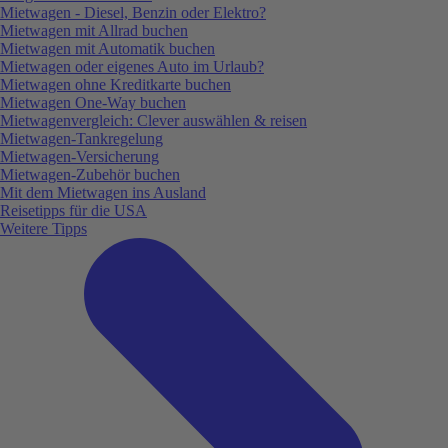
Mietwagen - Diesel, Benzin oder Elektro?
Mietwagen mit Allrad buchen
Mietwagen mit Automatik buchen
Mietwagen oder eigenes Auto im Urlaub?
Mietwagen ohne Kreditkarte buchen
Mietwagen One-Way buchen
Mietwagenvergleich: Clever auswählen & reisen
Mietwagen-Tankregelung
Mietwagen-Versicherung
Mietwagen-Zubehör buchen
Mit dem Mietwagen ins Ausland
Reisetipps für die USA
Weitere Tipps