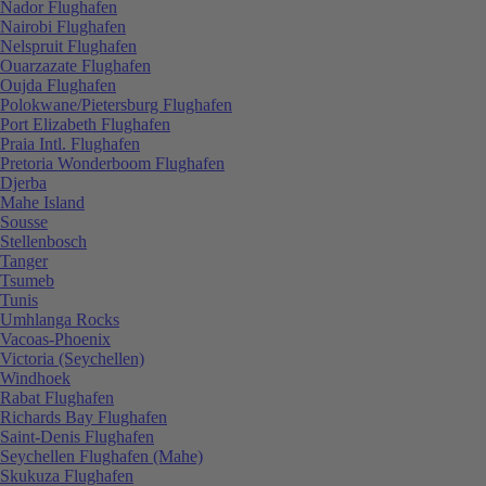
Nador Flughafen
Nairobi Flughafen
Nelspruit Flughafen
Ouarzazate Flughafen
Oujda Flughafen
Polokwane/Pietersburg Flughafen
Port Elizabeth Flughafen
Praia Intl. Flughafen
Pretoria Wonderboom Flughafen
Djerba
Mahe Island
Sousse
Stellenbosch
Tanger
Tsumeb
Tunis
Umhlanga Rocks
Vacoas-Phoenix
Victoria (Seychellen)
Windhoek
Rabat Flughafen
Richards Bay Flughafen
Saint-Denis Flughafen
Seychellen Flughafen (Mahe)
Skukuza Flughafen