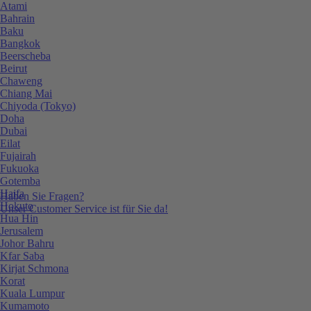
Atami
Bahrain
Baku
Bangkok
Beerscheba
Beirut
Chaweng
Chiang Mai
Chiyoda (Tokyo)
Doha
Dubai
Eilat
Fujairah
Fukuoka
Gotemba
Haifa
Haben Sie Fragen?
Hokuto
Unser Customer Service ist für Sie da!
Hua Hin
Jerusalem
Johor Bahru
Kfar Saba
Kirjat Schmona
Korat
Kuala Lumpur
Kumamoto