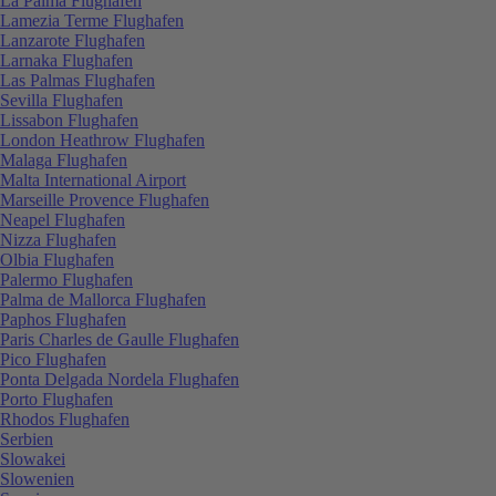
La Palma Flughafen
Lamezia Terme Flughafen
Lanzarote Flughafen
Larnaka Flughafen
Las Palmas Flughafen
Sevilla Flughafen
Lissabon Flughafen
London Heathrow Flughafen
Malaga Flughafen
Malta International Airport
Marseille Provence Flughafen
Neapel Flughafen
Nizza Flughafen
Olbia Flughafen
Palermo Flughafen
Palma de Mallorca Flughafen
Paphos Flughafen
Paris Charles de Gaulle Flughafen
Pico Flughafen
Ponta Delgada Nordela Flughafen
Porto Flughafen
Rhodos Flughafen
Serbien
Slowakei
Slowenien