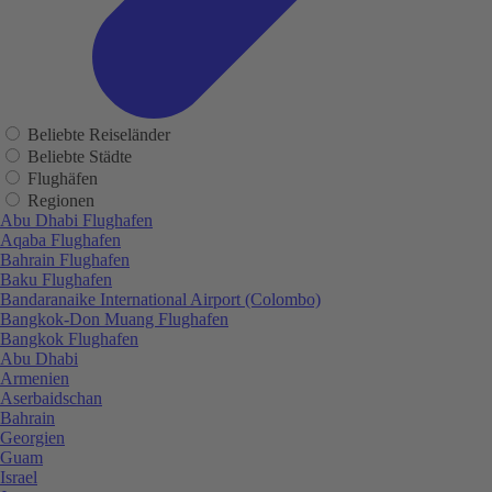
Beliebte Reiseländer
Beliebte Städte
Flughäfen
Regionen
Abu Dhabi Flughafen
Aqaba Flughafen
Bahrain Flughafen
Baku Flughafen
Bandaranaike International Airport (Colombo)
Bangkok-Don Muang Flughafen
Bangkok Flughafen
Abu Dhabi
Armenien
Aserbaidschan
Bahrain
Georgien
Guam
Israel