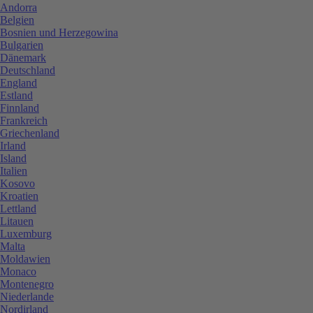
Andorra
Belgien
Bosnien und Herzegowina
Bulgarien
Dänemark
Deutschland
England
Estland
Finnland
Frankreich
Griechenland
Irland
Island
Italien
Kosovo
Kroatien
Lettland
Litauen
Luxemburg
Malta
Moldawien
Monaco
Montenegro
Niederlande
Nordirland