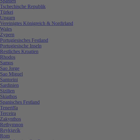
Spanien
Tschechische Republik
Türkei
Ungarn
Vereinigtes Königreich & Nordirland
Wales
Zypern
Portugiesisches Festland
Portugiesische Inseln
Restliches Kroatien
Rhodos
Samos
Sao Jorge
Sao Miguel
Santorini
Sardinien
Sizilien
Skiathos
Spanisches Festland
Teneriffa
Terceira
Zakynthos
Rethymnon
Reykjavík
Rom