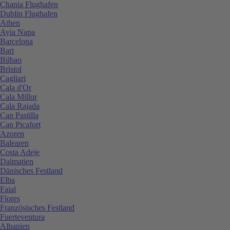
Chania Flughafen
Dublin Flughafen
Athen
Ayia Napa
Barcelona
Bari
Bilbao
Bristol
Cagliari
Cala d'Or
Cala Millor
Cala Rajada
Can Pastilla
Can Picafort
Azoren
Balearen
Costa Adeje
Dalmatien
Dänisches Festland
Elba
Faial
Flores
Französisches Festland
Fuerteventura
Albanien