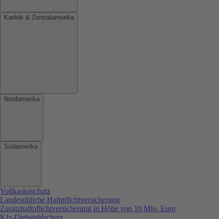
Karibik & Zentralamerika
Nordamerika
Südamerika
Vollkaskoschutz
Landesübliche Haftpflichtversicherung
Zusatzhaftpflichtversicherung in Höhe von 10 Mio. Euro
Kfz-Diebstahlschutz