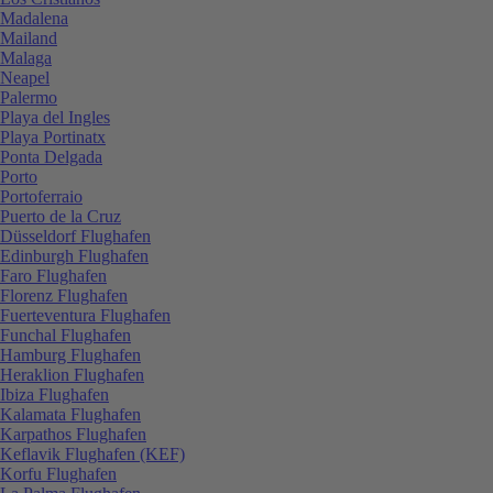
Madalena
Mailand
Malaga
Neapel
Palermo
Playa del Ingles
Playa Portinatx
Ponta Delgada
Porto
Portoferraio
Puerto de la Cruz
Düsseldorf Flughafen
Edinburgh Flughafen
Faro Flughafen
Florenz Flughafen
Fuerteventura Flughafen
Funchal Flughafen
Hamburg Flughafen
Heraklion Flughafen
Ibiza Flughafen
Kalamata Flughafen
Karpathos Flughafen
Keflavik Flughafen (KEF)
Korfu Flughafen