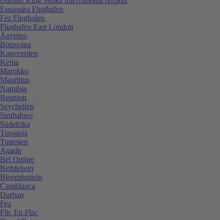
Durban King Shaka International Airport
Essaouira Flughafen
Fez Flughafen
Flughafen East London
Ägypten
Botswana
Kapeverden
Kenia
Marokko
Mauritius
Namibia
Reunion
Seychellen
Simbabwe
Südafrika
Tansania
Tunesien
Agadir
Bel Ombre
Bethlehem
Bloemfontein
Casablanca
Durban
Fez
Flic En Flac