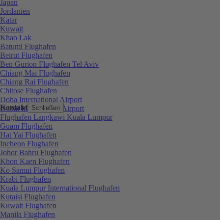
Japan
Jordanien
Katar
Kuwait
Khao Lak
Batumi Flughafen
Beirut Flughafen
Ben Gurion Flughafen Tel Aviv
Chiang Mai Flughafen
Chiang Rai Flughafen
Chitose Flughafen
Doha International Airport
Kontakt
Dubai International Airport
Schließen
Flughafen Langkawi Kuala Lumpur
Guam Flughafen
Hat Yai Flughafen
Incheon Flughafen
Johor Bahru Flughafen
Khon Kaen Flughafen
Ko Samui Flughafen
Krabi Flughafen
Kuala Lumpur International Flughafen
Kutaisi Flughafen
Kuwait Flughafen
Manila Flughafen