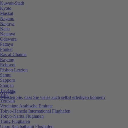
Kuwait-Stadt
Kyoto
Maskat
Nagano
Nagoya
Naha
Natanya
Odawara
Pattaya
Phuket
Ras al-Chaima
Rayong
Rehovot
Rishon Letzion
Samui
Sapporo
Sharjah
Tel Aviv
Account
Tiflis
Wussten Sie, dass Sie vieles auch selbst erledigen können?
Yerevan
Vereinigte Arabische Emirate
Tokyo-Haneda International Flughafen
Tokyo-Narita Flughafen
Trang Flughafen
Ubon Ratchathanii Flughafen