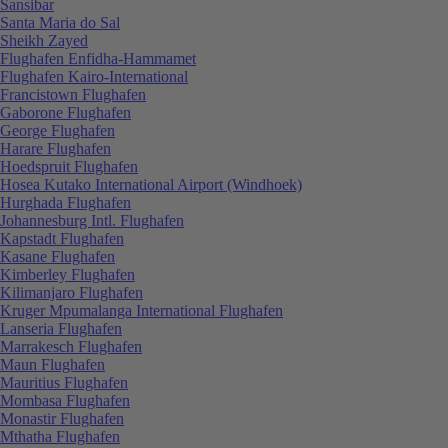
Sansibar
Santa Maria do Sal
Sheikh Zayed
Flughafen Enfidha-Hammamet
Flughafen Kairo-International
Francistown Flughafen
Gaborone Flughafen
George Flughafen
Harare Flughafen
Hoedspruit Flughafen
Hosea Kutako International Airport (Windhoek)
Hurghada Flughafen
Johannesburg Intl. Flughafen
Kapstadt Flughafen
Kasane Flughafen
Kimberley Flughafen
Kilimanjaro Flughafen
Kruger Mpumalanga International Flughafen
Lanseria Flughafen
Marrakesch Flughafen
Maun Flughafen
Mauritius Flughafen
Mombasa Flughafen
Monastir Flughafen
Mthatha Flughafen