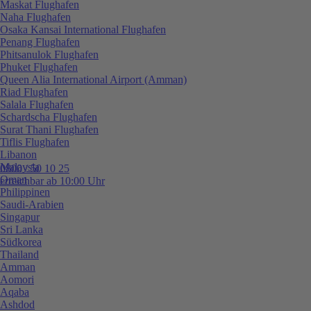
Maskat Flughafen
Naha Flughafen
Osaka Kansai International Flughafen
Penang Flughafen
Phitsanulok Flughafen
Phuket Flughafen
Queen Alia International Airport (Amman)
Riad Flughafen
Salala Flughafen
Schardscha Flughafen
Surat Thani Flughafen
Tiflis Flughafen
Libanon
Malaysia
0800 / 50 10 25
Oman
erreichbar ab 10:00 Uhr
Philippinen
Saudi-Arabien
Singapur
Sri Lanka
Südkorea
Thailand
Amman
Aomori
Aqaba
Ashdod