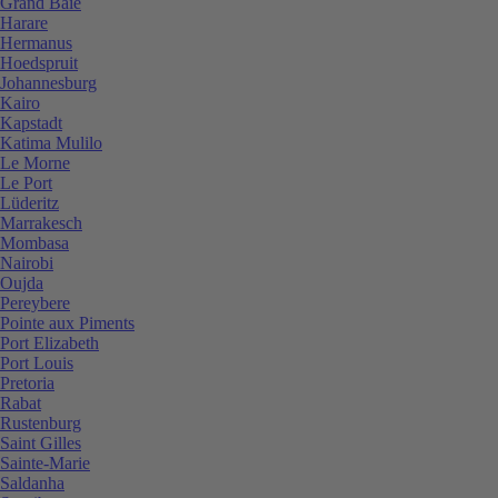
Grand Baie
Harare
Hermanus
Hoedspruit
Johannesburg
Kairo
Kapstadt
Katima Mulilo
Le Morne
Le Port
Lüderitz
Marrakesch
Mombasa
Nairobi
Oujda
Pereybere
Pointe aux Piments
Port Elizabeth
Port Louis
Pretoria
Rabat
Rustenburg
Saint Gilles
Sainte-Marie
Saldanha