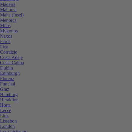
Madeira
Mallorca
Malta (Insel)
Menorca
Milos
Mykonos
Naxos
Paros
Pico
Corralejo
Costa Adeje
Costa Calma
Dublin
Edinburgh
Florenz
Funchal
Graz
Hamburg
Heraklion
Horta
Lecce
Linz
Lissabon
London
Los Cristianos