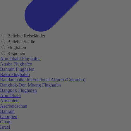
Beliebte Reiseländer
Beliebte Städte
Flughäfen
Regionen
Abu Dhabi Flughafen
Aqaba Flughafen
Bahrain Flughafen
Baku Flughafen
Bandaranaike International Airport (Colombo)
Bangkok-Don Muang Flughafen
Bangkok Flughafen
Abu Dhabi
Armenien
Aserbaidschan
Bahrain
Georgien
Guam
Israel