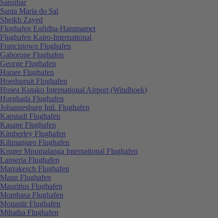
Sansibar
Santa Maria do Sal
Sheikh Zayed
Flughafen Enfidha-Hammamet
Flughafen Kairo-International
Francistown Flughafen
Gaborone Flughafen
George Flughafen
Harare Flughafen
Hoedspruit Flughafen
Hosea Kutako International Airport (Windhoek)
Hurghada Flughafen
Johannesburg Intl. Flughafen
Kapstadt Flughafen
Kasane Flughafen
Kimberley Flughafen
Kilimanjaro Flughafen
Kruger Mpumalanga International Flughafen
Lanseria Flughafen
Marrakesch Flughafen
Maun Flughafen
Mauritius Flughafen
Mombasa Flughafen
Monastir Flughafen
Mthatha Flughafen