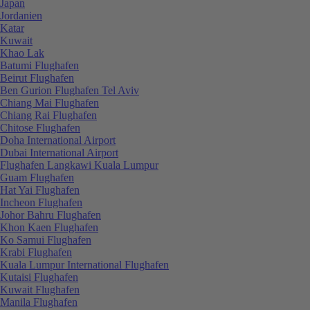
Japan
Jordanien
Katar
Kuwait
Khao Lak
Batumi Flughafen
Beirut Flughafen
Ben Gurion Flughafen Tel Aviv
Chiang Mai Flughafen
Chiang Rai Flughafen
Chitose Flughafen
Doha International Airport
Dubai International Airport
Flughafen Langkawi Kuala Lumpur
Guam Flughafen
Hat Yai Flughafen
Incheon Flughafen
Johor Bahru Flughafen
Khon Kaen Flughafen
Ko Samui Flughafen
Krabi Flughafen
Kuala Lumpur International Flughafen
Kutaisi Flughafen
Kuwait Flughafen
Manila Flughafen