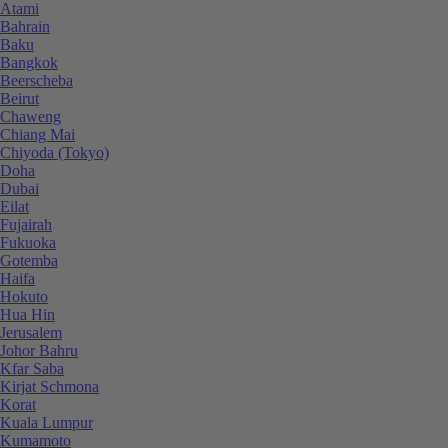
Atami
Bahrain
Baku
Bangkok
Beerscheba
Beirut
Chaweng
Chiang Mai
Chiyoda (Tokyo)
Doha
Dubai
Eilat
Fujairah
Fukuoka
Gotemba
Haifa
Hokuto
Hua Hin
Jerusalem
Johor Bahru
Kfar Saba
Kirjat Schmona
Korat
Kuala Lumpur
Kumamoto