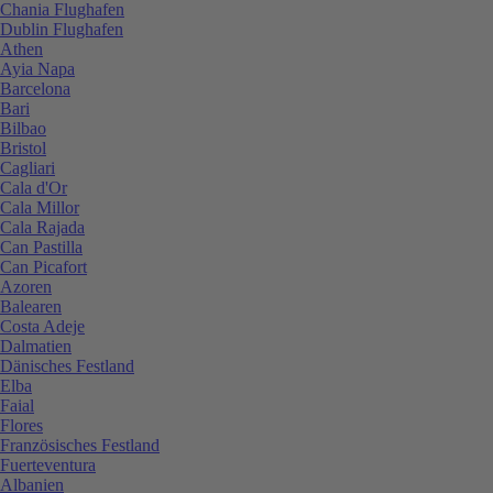
Chania Flughafen
Dublin Flughafen
Athen
Ayia Napa
Barcelona
Bari
Bilbao
Bristol
Cagliari
Cala d'Or
Cala Millor
Cala Rajada
Can Pastilla
Can Picafort
Azoren
Balearen
Costa Adeje
Dalmatien
Dänisches Festland
Elba
Faial
Flores
Französisches Festland
Fuerteventura
Albanien