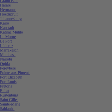
Grand Baie
Harare
Hermanus
Hoedspruit
Johannesburg
Kairo
Kapstadt
Katima Mulilo
Le Morne
Le Port
Lüderitz
Marrakesch
Mombasa
Nairobi
Oujda
Pereybere
Pointe aux Piments
Port Elizabeth
Port Louis
Pretoria
Rabat
Rustenburg
Saint Gilles
Sainte-Marie
Saldanha