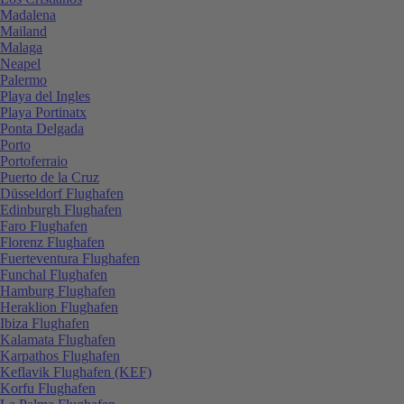
Madalena
Mailand
Malaga
Neapel
Palermo
Playa del Ingles
Playa Portinatx
Ponta Delgada
Porto
Portoferraio
Puerto de la Cruz
Düsseldorf Flughafen
Edinburgh Flughafen
Faro Flughafen
Florenz Flughafen
Fuerteventura Flughafen
Funchal Flughafen
Hamburg Flughafen
Heraklion Flughafen
Ibiza Flughafen
Kalamata Flughafen
Karpathos Flughafen
Keflavik Flughafen (KEF)
Korfu Flughafen