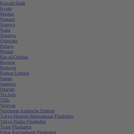
Kuwait-Stadt
Kyoto
Maskat
Nagano
Nagoya
Naha
Natanya
Odawara
Pattaya
Phuket
Ras al-Chaima
Rayong
Rehovot
Rishon Letzion
Samui
Sapporo
Sharjah
Tel Aviv
Tiflis
Yerevan
Vereinigte Arabische Emirate
Tokyo-Haneda International Flughafen
Tokyo-Narita Flughafen
Trang Flughafen
Ubon Ratchathanii Flughafen