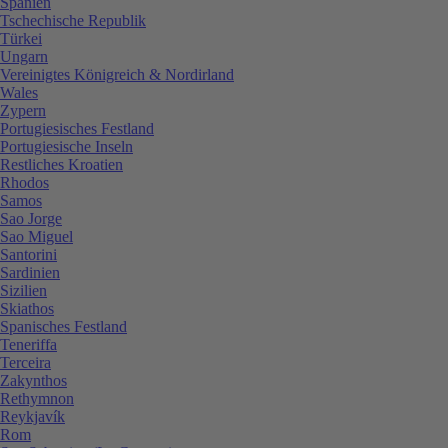
Spanien
Tschechische Republik
Türkei
Ungarn
Vereinigtes Königreich & Nordirland
Wales
Zypern
Portugiesisches Festland
Portugiesische Inseln
Restliches Kroatien
Rhodos
Samos
Sao Jorge
Sao Miguel
Santorini
Sardinien
Sizilien
Skiathos
Spanisches Festland
Teneriffa
Terceira
Zakynthos
Rethymnon
Reykjavík
Rom