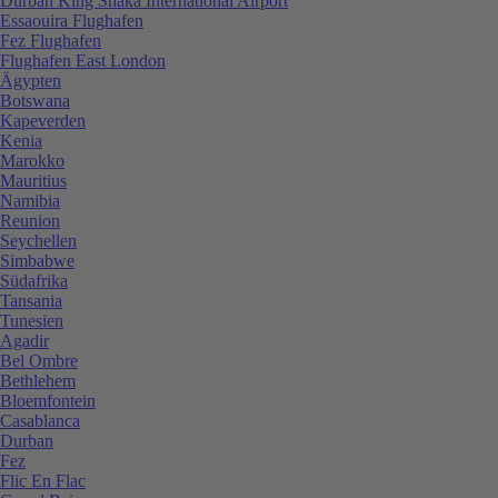
Durban King Shaka International Airport
Essaouira Flughafen
Fez Flughafen
Flughafen East London
Ägypten
Botswana
Kapeverden
Kenia
Marokko
Mauritius
Namibia
Reunion
Seychellen
Simbabwe
Südafrika
Tansania
Tunesien
Agadir
Bel Ombre
Bethlehem
Bloemfontein
Casablanca
Durban
Fez
Flic En Flac