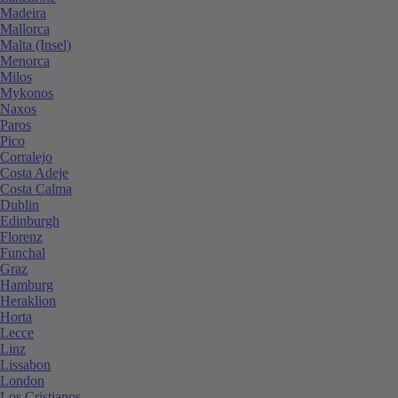
Madeira
Mallorca
Malta (Insel)
Menorca
Milos
Mykonos
Naxos
Paros
Pico
Corralejo
Costa Adeje
Costa Calma
Dublin
Edinburgh
Florenz
Funchal
Graz
Hamburg
Heraklion
Horta
Lecce
Linz
Lissabon
London
Los Cristianos