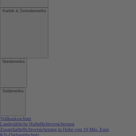
Karibik & Zentralamerika
Nordamerika
Südamerika
Vollkaskoschutz
Landesübliche Haftpflichtversicherung
Zusatzhaftpflichtversicherung in Höhe von 10 Mio. Euro
Kfz-Diebstahlschutz