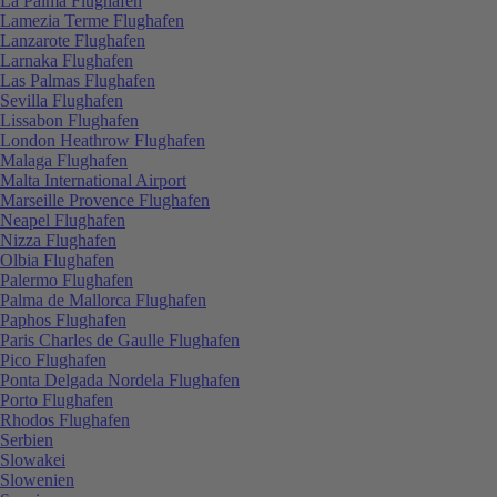
La Palma Flughafen
Lamezia Terme Flughafen
Lanzarote Flughafen
Larnaka Flughafen
Las Palmas Flughafen
Sevilla Flughafen
Lissabon Flughafen
London Heathrow Flughafen
Malaga Flughafen
Malta International Airport
Marseille Provence Flughafen
Neapel Flughafen
Nizza Flughafen
Olbia Flughafen
Palermo Flughafen
Palma de Mallorca Flughafen
Paphos Flughafen
Paris Charles de Gaulle Flughafen
Pico Flughafen
Ponta Delgada Nordela Flughafen
Porto Flughafen
Rhodos Flughafen
Serbien
Slowakei
Slowenien