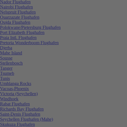
Nador Flughafen
Nairobi Flughafen
Nelspruit Flughafen
Ouarzazate Flughafen
Oujda Flughafen
Polokwane/Pietersburg Flughafen
Port Elizabeth Flughafen
Praia Intl. Flughafen
Pretoria Wonderboom Flughafen
Djerba
Mahe Island
Sousse
Stellenbosch
Tanger
Tsumeb
Tunis
Umhlanga Rocks
Vacoas-Phoenix
Victoria (Seychellen)
Windhoek
Rabat Flughafen
Richards Bay Flughafen
Saint-Denis Flughafen
Seychellen Flughafen (Mahe)
Skukuza Flughafen