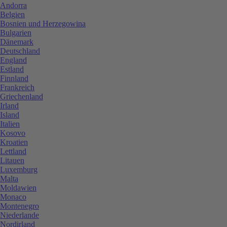
Andorra
Belgien
Bosnien und Herzegowina
Bulgarien
Dänemark
Deutschland
England
Estland
Finnland
Frankreich
Griechenland
Irland
Island
Italien
Kosovo
Kroatien
Lettland
Litauen
Luxemburg
Malta
Moldawien
Monaco
Montenegro
Niederlande
Nordirland