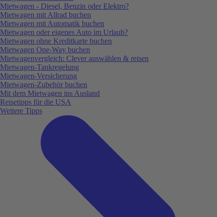
Mietwagen - Diesel, Benzin oder Elektro?
Mietwagen mit Allrad buchen
Mietwagen mit Automatik buchen
Mietwagen oder eigenes Auto im Urlaub?
Mietwagen ohne Kreditkarte buchen
Mietwagen One-Way buchen
Mietwagenvergleich: Clever auswählen & reisen
Mietwagen-Tankregelung
Mietwagen-Versicherung
Mietwagen-Zubehör buchen
Mit dem Mietwagen ins Ausland
Reisetipps für die USA
Weitere Tipps