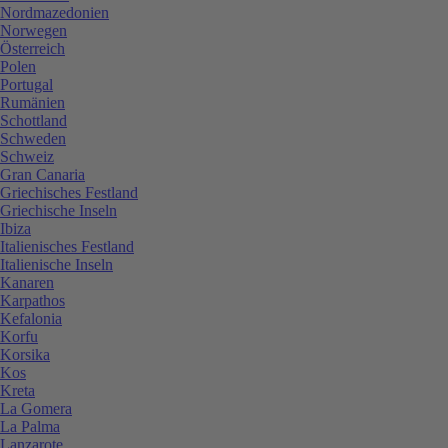
Nordmazedonien
Norwegen
Österreich
Polen
Portugal
Rumänien
Schottland
Schweden
Schweiz
Gran Canaria
Griechisches Festland
Griechische Inseln
Ibiza
Italienisches Festland
Italienische Inseln
Kanaren
Karpathos
Kefalonia
Korfu
Korsika
Kos
Kreta
La Gomera
La Palma
Lanzarote