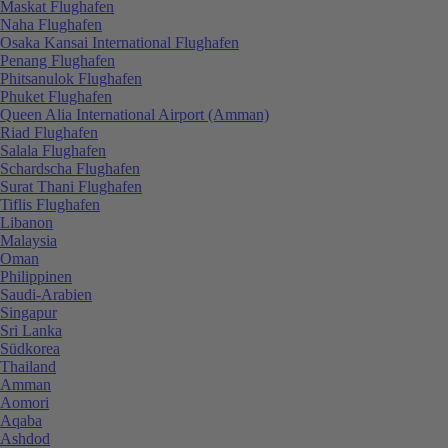
Maskat Flughafen
Naha Flughafen
Osaka Kansai International Flughafen
Penang Flughafen
Phitsanulok Flughafen
Phuket Flughafen
Queen Alia International Airport (Amman)
Riad Flughafen
Salala Flughafen
Schardscha Flughafen
Surat Thani Flughafen
Tiflis Flughafen
Libanon
Malaysia
Oman
Philippinen
Saudi-Arabien
Singapur
Sri Lanka
Südkorea
Thailand
Amman
Aomori
Aqaba
Ashdod