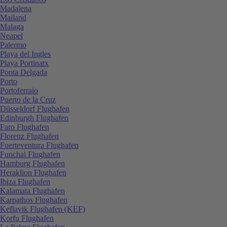
Madalena
Mailand
Malaga
Neapel
Palermo
Playa del Ingles
Playa Portinatx
Ponta Delgada
Porto
Portoferraio
Puerto de la Cruz
Düsseldorf Flughafen
Edinburgh Flughafen
Faro Flughafen
Florenz Flughafen
Fuerteventura Flughafen
Funchal Flughafen
Hamburg Flughafen
Heraklion Flughafen
Ibiza Flughafen
Kalamata Flughafen
Karpathos Flughafen
Keflavik Flughafen (KEF)
Korfu Flughafen