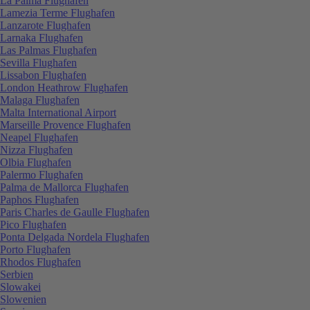
La Palma Flughafen
Lamezia Terme Flughafen
Lanzarote Flughafen
Larnaka Flughafen
Las Palmas Flughafen
Sevilla Flughafen
Lissabon Flughafen
London Heathrow Flughafen
Malaga Flughafen
Malta International Airport
Marseille Provence Flughafen
Neapel Flughafen
Nizza Flughafen
Olbia Flughafen
Palermo Flughafen
Palma de Mallorca Flughafen
Paphos Flughafen
Paris Charles de Gaulle Flughafen
Pico Flughafen
Ponta Delgada Nordela Flughafen
Porto Flughafen
Rhodos Flughafen
Serbien
Slowakei
Slowenien