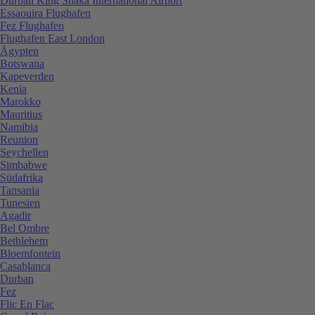
Durban King Shaka International Airport
Essaouira Flughafen
Fez Flughafen
Flughafen East London
Ägypten
Botswana
Kapeverden
Kenia
Marokko
Mauritius
Namibia
Reunion
Seychellen
Simbabwe
Südafrika
Tansania
Tunesien
Agadir
Bel Ombre
Bethlehem
Bloemfontein
Casablanca
Durban
Fez
Flic En Flac