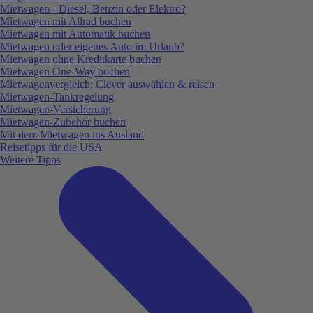
Mietwagen - Diesel, Benzin oder Elektro?
Mietwagen mit Allrad buchen
Mietwagen mit Automatik buchen
Mietwagen oder eigenes Auto im Urlaub?
Mietwagen ohne Kreditkarte buchen
Mietwagen One-Way buchen
Mietwagenvergleich: Clever auswählen & reisen
Mietwagen-Tankregelung
Mietwagen-Versicherung
Mietwagen-Zubehör buchen
Mit dem Mietwagen ins Ausland
Reisetipps für die USA
Weitere Tipps