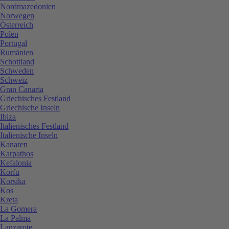
Nordmazedonien
Norwegen
Österreich
Polen
Portugal
Rumänien
Schottland
Schweden
Schweiz
Gran Canaria
Griechisches Festland
Griechische Inseln
Ibiza
Italienisches Festland
Italienische Inseln
Kanaren
Karpathos
Kefalonia
Korfu
Korsika
Kos
Kreta
La Gomera
La Palma
Lanzarote