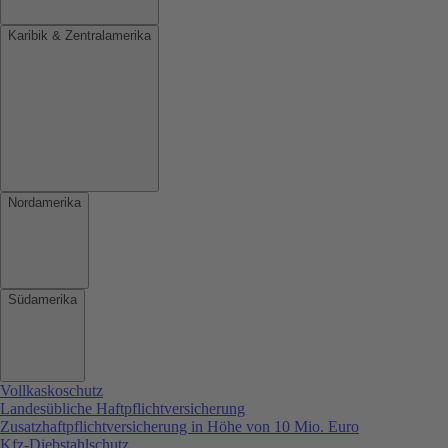
Karibik & Zentralamerika
Nordamerika
Südamerika
Vollkaskoschutz
Landesübliche Haftpflichtversicherung
Zusatzhaftpflichtversicherung in Höhe von 10 Mio. Euro
Kfz-Diebstahlschutz