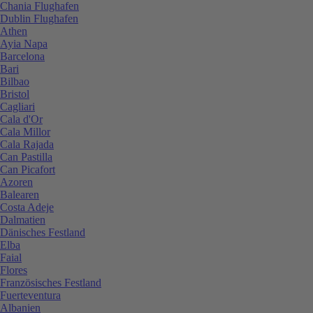
Chania Flughafen
Dublin Flughafen
Athen
Ayia Napa
Barcelona
Bari
Bilbao
Bristol
Cagliari
Cala d'Or
Cala Millor
Cala Rajada
Can Pastilla
Can Picafort
Azoren
Balearen
Costa Adeje
Dalmatien
Dänisches Festland
Elba
Faial
Flores
Französisches Festland
Fuerteventura
Albanien