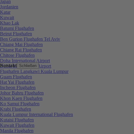
Japan
Jordanien
Katar
Kuwait
Khao Lak
Batumi Flughafen
Beirut Flughafen
Ben Gurion Flughafen Tel Aviv
Chiang Mai Flughafen
Chiang Rai Flughafen
Chitose Flughafen
Doha International Airport
Kontakt
Dubai International Airport
Schließen
Flughafen Langkawi Kuala Lumpur
Guam Flughafen
Hat Yai Flughafen
Incheon Flughafen
Johor Bahru Flughafen
Khon Kaen Flughafen
Ko Samui Flughafen
Krabi Flughafen
Kuala Lumpur International Flughafen
Kutaisi Flughafen
Kuwait Flughafen
Manila Flughafen