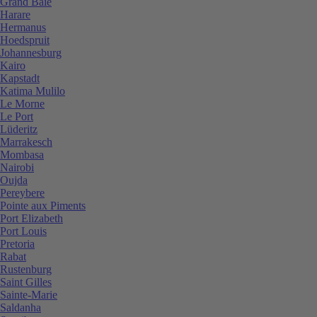
Grand Baie
Harare
Hermanus
Hoedspruit
Johannesburg
Kairo
Kapstadt
Katima Mulilo
Le Morne
Le Port
Lüderitz
Marrakesch
Mombasa
Nairobi
Oujda
Pereybere
Pointe aux Piments
Port Elizabeth
Port Louis
Pretoria
Rabat
Rustenburg
Saint Gilles
Sainte-Marie
Saldanha