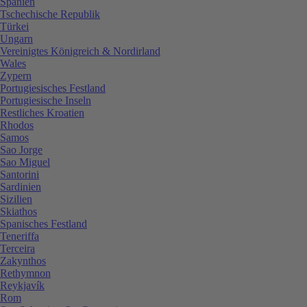
Spanien
Tschechische Republik
Türkei
Ungarn
Vereinigtes Königreich & Nordirland
Wales
Zypern
Portugiesisches Festland
Portugiesische Inseln
Restliches Kroatien
Rhodos
Samos
Sao Jorge
Sao Miguel
Santorini
Sardinien
Sizilien
Skiathos
Spanisches Festland
Teneriffa
Terceira
Zakynthos
Rethymnon
Reykjavík
Rom