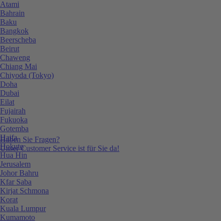
Atami
Bahrain
Baku
Bangkok
Beerscheba
Beirut
Chaweng
Chiang Mai
Chiyoda (Tokyo)
Doha
Dubai
Eilat
Fujairah
Fukuoka
Gotemba
Haifa
Haben Sie Fragen?
Hokuto
Unser Customer Service ist für Sie da!
Hua Hin
Jerusalem
Johor Bahru
Kfar Saba
Kirjat Schmona
Korat
Kuala Lumpur
Kumamoto