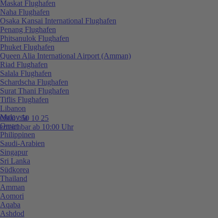
Maskat Flughafen
Naha Flughafen
Osaka Kansai International Flughafen
Penang Flughafen
Phitsanulok Flughafen
Phuket Flughafen
Queen Alia International Airport (Amman)
Riad Flughafen
Salala Flughafen
Schardscha Flughafen
Surat Thani Flughafen
Tiflis Flughafen
Libanon
Malaysia
0800 / 50 10 25
Oman
erreichbar ab 10:00 Uhr
Philippinen
Saudi-Arabien
Singapur
Sri Lanka
Südkorea
Thailand
Amman
Aomori
Aqaba
Ashdod