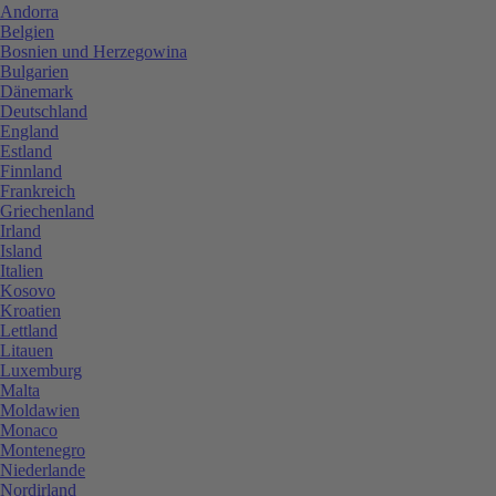
Andorra
Belgien
Bosnien und Herzegowina
Bulgarien
Dänemark
Deutschland
England
Estland
Finnland
Frankreich
Griechenland
Irland
Island
Italien
Kosovo
Kroatien
Lettland
Litauen
Luxemburg
Malta
Moldawien
Monaco
Montenegro
Niederlande
Nordirland