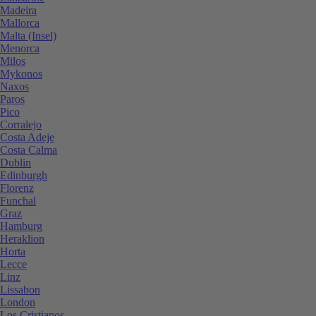
Madeira
Mallorca
Malta (Insel)
Menorca
Milos
Mykonos
Naxos
Paros
Pico
Corralejo
Costa Adeje
Costa Calma
Dublin
Edinburgh
Florenz
Funchal
Graz
Hamburg
Heraklion
Horta
Lecce
Linz
Lissabon
London
Los Cristianos