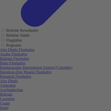
Beliebte Reiseländer
Beliebte Städte
Flughäfen
Regionen
Abu Dhabi Flughafen
Aqaba Flughafen
Bahrain Flughafen
Baku Flughafen
Bandaranaike International Airport (Colombo)
Bangkok-Don Muang Flughafen
Bangkok Flughafen
Abu Dhabi
Armenien
Aserbaidschan
Bahrain
Georgien
Guam
Israel