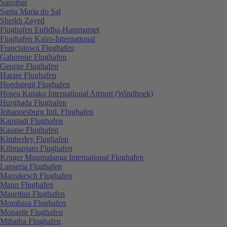
Sansibar
Santa Maria do Sal
Sheikh Zayed
Flughafen Enfidha-Hammamet
Flughafen Kairo-International
Francistown Flughafen
Gaborone Flughafen
George Flughafen
Harare Flughafen
Hoedspruit Flughafen
Hosea Kutako International Airport (Windhoek)
Hurghada Flughafen
Johannesburg Intl. Flughafen
Kapstadt Flughafen
Kasane Flughafen
Kimberley Flughafen
Kilimanjaro Flughafen
Kruger Mpumalanga International Flughafen
Lanseria Flughafen
Marrakesch Flughafen
Maun Flughafen
Mauritius Flughafen
Mombasa Flughafen
Monastir Flughafen
Mthatha Flughafen