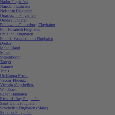
Nador Flughafen
Nairobi Flughafen
Nelspruit Flughafen
Ouarzazate Flughafen
Oujda Flughafen
Polokwane/Pietersburg Flughafen
Port Elizabeth Flughafen
Praia Intl. Flughafen
Pretoria Wonderboom Flughafen
Djerba
Mahe Island
Sousse
Stellenbosch
Tanger
Tsumeb
Tunis
Umhlanga Rocks
Vacoas-Phoenix
Victoria (Seychellen)
Windhoek
Rabat Flughafen
Richards Bay Flughafen
Saint-Denis Flughafen
Seychellen Flughafen (Mahe)
Skukuza Flughafen