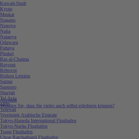
Kuwait-Stadt
Kyoto
Maskat
Nagano
Nagoya
Naha
Natanya
Odawara
Pattaya
Phuket
Ras al-Chaima
Rayong
Rehovot
Rishon Letzion
Samui
Sapporo
Sharjah
Tel Aviv
Account
Tiflis
Wussten Sie, dass Sie vieles auch selbst erledigen können?
Yerevan
Vereinigte Arabische Emirate
Tokyo-Haneda International Flughafen
Tokyo-Narita Flughafen
Trang Flughafen
Ubon Ratchathanii Flughafen